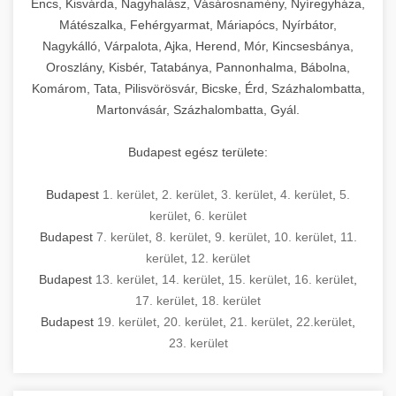
Encs, Kisvárda, Nagyhalász, Vásárosnamény, Nyíregyháza,
Mátészalka, Fehérgyarmat, Máriapócs, Nyírbátor,
Nagykálló, Várpalota, Ajka, Herend, Mór, Kincsesbánya,
Oroszlány, Kisbér, Tatabánya, Pannonhalma, Bábolna,
Komárom, Tata, Pilisvörösvár, Bicske, Érd, Százhalombatta,
Martonvásár, Százhalombatta, Gyál.
Budapest egész területe:
Budapest
1. kerület
,
2. kerület
,
3. kerület
,
4. kerület
,
5.
kerület
,
6. kerület
Budapest
7. kerület
,
8. kerület
,
9. kerület
,
10. kerület
,
11.
kerület
,
12. kerület
Budapest
13. kerület
,
14. kerület
,
15. kerület
,
16. kerület
,
17. kerület
,
18. kerület
Budapest
19. kerület
,
20. kerület
,
21. kerület
,
22.kerület
,
23. kerület