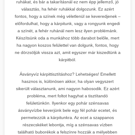
ruhákat, és bár a takarításnál ez nem épp jellemző, jó
választás, ha fehér ruhákkal dolgozunk. Ez azért
fontos, hogy a színek még véletlenül se keveredjenek –
előfordulhat, hogy a kárpitunk, vagy a rongyunk engedi
a színét, a fehér ruhánál nem lesz ilyen problémánk.
Készítsünk oda a munkához több darabot belőle, mert
ha nagyon koszos felülettel van dolgunk, fontos, hogy
ne dörzsöljük vissza azt, amit egyszer már kiszedtünk a
kárpitból.
Ásványvíz kárpittisztításhoz? Lehetséges! Emellett
hasznos is, különösen akkor, ha olyan vegyszert
sikerült választanunk, ami nagyon habosodik. Ez azért
probléma, mert foltot hagyhat a tisztítandó
felületünkön. Ilyenkor egy pohár szénsavas
ásványvízbe keverjünk bele egy fél pohár ecetet, és
permetezzük a kárpitunkra. Az ecet a szappanos
részecskéket lebontja, míg a szénsavas vízben
található buborékok a felszínre hozzák a mélyebben