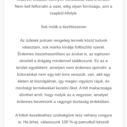
Nem kell felforralni a vizet, elég olyan forróságú, ami a
csapból kifolyik.
Sok múlik a tisztítószeren
Az üzletek polcain rengeteg termék közül tudunk
választani, sok márka kínálja folttisztító szerét.
Érdemes összehasonlítani az árukat is, az egészen
olcsótól a drágáig mindennel találkozunk. Ez az a
terület egyébként, amelyen nem érdemes spórolni: a
bútorainkat nem egy-két évre vesszük, van, akit egy
életen át kiszolgálnak, így megéri vigyázni rájuk, és
minőségi termékekkel kezelni őket. A folt makacssága
dönthet arról, hogy melyik az a vegyszer, amelyet
érdemes bevetnünk a ragyogó tisztaság érdekében.
A foltok kezeléséhez szükségünk lesz néhány rongyra
is. Ha lehet, válasszunk 100 %-ig pamutból készült