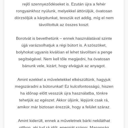
rejlő szennyeződéseket is. Ezután újra a fehér
rongyainkhoz nyúlunk, melyekkel áttörüljük, óvatosan
dörzsöljük a kárpitunkat, tesszük ezt addig, míg el nem
távolítottuk az összes koszt.
Borotvát is bevethetünk – ennek használatával szinte
újjá varázsolhatjuk a régi bútort is. A szöszöket,
bolyhokat ugyanis kiválóan el lehet távolítani a penge
segítségével. Nem kell tőle megijedni, ha óvatosan
bánunk vele, kizárt, hogy elvágjuk az anyagot.
Amint ezekkel a műveletekkel elkészültünk, hagyjuk
megszáradni a bútorunkat! Ez kulcsfontosságú, hiszen
ha időnap előtt vesszük újra használatba, tönkre
tehetjük az egészet. Akkor üljünk, lépjünk csak rá,
amikor már biztosan érezzük, hogy a felület száraz.
Amint kiderült, ennek a műveletnek bárki nekiláthat
otthon, aki tud rá időt, energiát szánni. Manapság