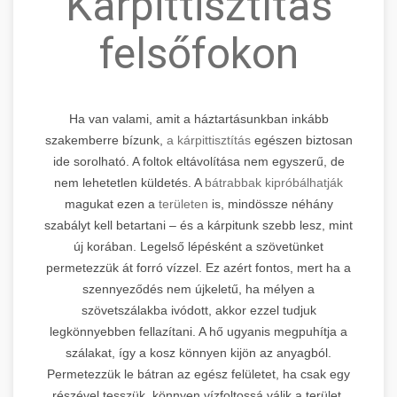
Kárpittisztítás
felsőfokon
Ha van valami, amit a háztartásunkban inkább
szakemberre bízunk,
a kárpittisztítás
egészen biztosan
ide sorolható. A foltok eltávolítása nem egyszerű, de
nem lehetetlen küldetés. A
bátrabbak kipróbálhatják
magukat ezen a
területen
is, mindössze néhány
szabályt kell betartani – és a kárpitunk szebb lesz, mint
új korában. Legelső lépésként a szövetünket
permetezzük át forró vízzel. Ez azért fontos, mert ha a
szennyeződés nem újkeletű, ha mélyen a
szövetszálakba ivódott, akkor ezzel tudjuk
legkönnyebben fellazítani. A hő ugyanis megpuhítja a
szálakat, így a kosz könnyen kijön az anyagból.
Permetezzük le bátran az egész felületet, ha csak egy
részével tesszük, könnyen vízfoltossá válik a terület.