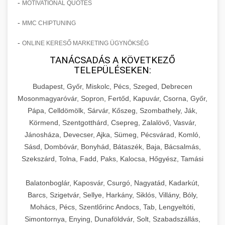
-
MOTIVATIONAL QUOTES
-
MMC CHIPTUNING
-
ONLINE KERESŐ MARKETING ÜGYNÖKSÉG
TANÁCSADÁS A KÖVETKEZŐ
TELEPÜLÉSEKEN:
Budapest, Győr, Miskolc, Pécs, Szeged, Debrecen
Mosonmagyaróvár, Sopron, Fertőd, Kapuvár, Csorna, Győr,
Pápa, Celldömölk, Sárvár, Kőszeg, Szombathely, Ják,
Körmend, Szentgotthárd, Csepreg, Zalalövő, Vasvár,
Jánosháza, Devecser, Ajka, Sümeg, Pécsvárad, Komló,
Sásd, Dombóvár, Bonyhád, Bátaszék, Baja, Bácsalmás,
Szekszárd, Tolna, Fadd, Paks, Kalocsa, Hőgyész, Tamási
Balatonboglár, Kaposvár, Csurgó, Nagyatád, Kadarkút,
Barcs, Szigetvár, Sellye, Harkány, Siklós, Villány, Bóly,
Mohács, Pécs, Szentlőrinc Andocs, Tab, Lengyeltóti,
Simontornya, Enying, Dunaföldvár, Solt, Szabadszállás,