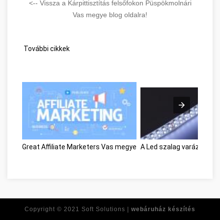
<-- Vissza a Kárpittisztítás felsőfokon Püspökmolnári
Vas megye blog oldalra!
További cikkek
Great Affiliate Marketers Vas megye
A Led szalag varázsa Va
Copyright © 2021
Soft Solutions |
webáruház készítés