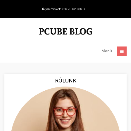
Hívjon minket: +36 70 629 06 90
Menü
RÓLUNK