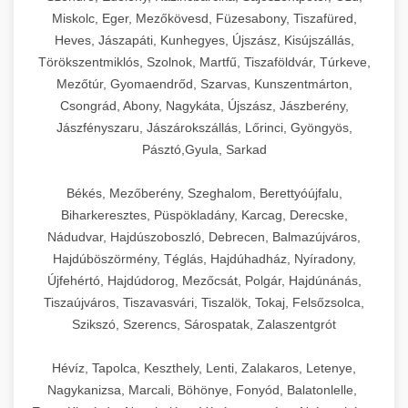
Miskolc, Eger, Mezőkövesd, Füzesabony, Tiszafüred,
Heves, Jászapáti, Kunhegyes, Újszász, Kisújszállás,
Törökszentmiklós, Szolnok, Martfű, Tiszaföldvár, Túrkeve,
Mezőtúr, Gyomaendrőd, Szarvas, Kunszentmárton,
Csongrád, Abony, Nagykáta, Újszász, Jászberény,
Jászfényszaru, Jászárokszállás, Lőrinci, Gyöngyös,
Pásztó,Gyula, Sarkad
Békés, Mezőberény, Szeghalom, Berettyóújfalu,
Biharkeresztes, Püspökladány, Karcag, Derecske,
Nádudvar, Hajdúszoboszló, Debrecen, Balmazújváros,
Hajdúböszörmény, Téglás, Hajdúhadház, Nyíradony,
Újfehértó, Hajdúdorog, Mezőcsát, Polgár, Hajdúnánás,
Tiszaújváros, Tiszavasvári, Tiszalök, Tokaj, Felsőzsolca,
Szikszó, Szerencs, Sárospatak, Zalaszentgrót
Hévíz, Tapolca, Keszthely, Lenti, Zalakaros, Letenye,
Nagykanizsa, Marcali, Böhönye, Fonyód, Balatonlelle,