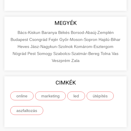
MEGYÉK
Bács-Kiskun
Baranya
Békés
Borsod-Abaúj-Zemplén
Budapest
Csongrád
Fejér
Győr-Moson-Sopron
Hajdú-Bihar
Heves
Jász-Nagykun-Szolnok
Komárom-Esztergom
Nógrád
Pest
Somogy
Szabolcs-Szatmár-Bereg
Tolna
Vas
Veszprém
Zala
CIMKÉK
online
marketing
led
útépítés
aszfaltozás