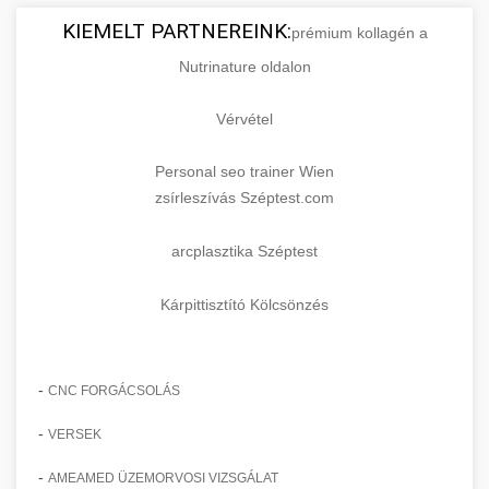
KIEMELT PARTNEREINK:
prémium kollagén a
Nutrinature oldalon
Vérvétel
Personal seo trainer Wien
zsírleszívás Széptest.com
arcplasztika Széptest
Kárpittisztító Kölcsönzés
-
CNC FORGÁCSOLÁS
-
VERSEK
-
AMEAMED ÜZEMORVOSI VIZSGÁLAT