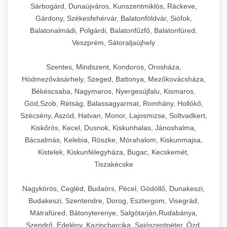
Sárbogárd, Dunaújváros, Kunszentmiklós, Ráckeve,
Gárdony, Székesfehérvár, Balatonföldvár, Siófok,
Balatonalmádi, Polgárdi, Balatonfűzfő, Balatonfüred,
Veszprém, Sátoraljaújhely
Szentes, Mindszent, Kondoros, Orosháza,
Hódmezővásárhely, Szeged, Battonya, Mezőkovácsháza,
Békéscsaba, Nagymaros, Nyergesújfalu, Kismaros,
Göd,Szob, Rétság, Balassagyarmat, Romhány, Hollókő,
Szécsény, Aszód, Hatvan, Monor, Lajosmizse, Soltvadkert,
Kiskőrös, Kecel, Dusnok, Kiskunhalas, Jánoshalma,
Bácsalmás, Kelebia, Röszke, Mórahalom, Kiskunmajsa,
Kistelek, Kiskunfélegyháza, Bugac, Kecskemét,
Tiszakécske
Nagykörös, Cegléd, Budaörs, Pécel, Gödöllő, Dunakeszi,
Budakeszi, Szentendre, Dorog, Esztergom, Visegrád,
Mátrafüred, Bátonyterenye, Salgótarján,Rudabánya,
Szendrő, Edelény, Kazincbarcika, Sajószentpéter, Ózd,