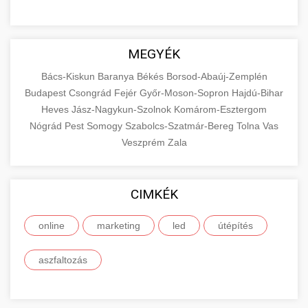
MEGYÉK
Bács-Kiskun
Baranya
Békés
Borsod-Abaúj-Zemplén
Budapest
Csongrád
Fejér
Győr-Moson-Sopron
Hajdú-Bihar
Heves
Jász-Nagykun-Szolnok
Komárom-Esztergom
Nógrád
Pest
Somogy
Szabolcs-Szatmár-Bereg
Tolna
Vas
Veszprém
Zala
CIMKÉK
online
marketing
led
útépítés
aszfaltozás