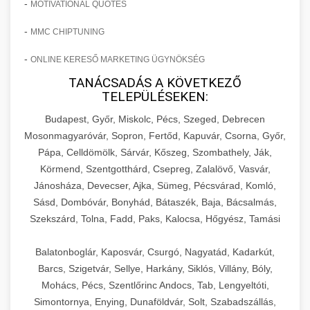
-
MOTIVATIONAL QUOTES
-
MMC CHIPTUNING
-
ONLINE KERESŐ MARKETING ÜGYNÖKSÉG
TANÁCSADÁS A KÖVETKEZŐ
TELEPÜLÉSEKEN:
Budapest, Győr, Miskolc, Pécs, Szeged, Debrecen
Mosonmagyaróvár, Sopron, Fertőd, Kapuvár, Csorna, Győr,
Pápa, Celldömölk, Sárvár, Kőszeg, Szombathely, Ják,
Körmend, Szentgotthárd, Csepreg, Zalalövő, Vasvár,
Jánosháza, Devecser, Ajka, Sümeg, Pécsvárad, Komló,
Sásd, Dombóvár, Bonyhád, Bátaszék, Baja, Bácsalmás,
Szekszárd, Tolna, Fadd, Paks, Kalocsa, Hőgyész, Tamási
Balatonboglár, Kaposvár, Csurgó, Nagyatád, Kadarkút,
Barcs, Szigetvár, Sellye, Harkány, Siklós, Villány, Bóly,
Mohács, Pécs, Szentlőrinc Andocs, Tab, Lengyeltóti,
Simontornya, Enying, Dunaföldvár, Solt, Szabadszállás,