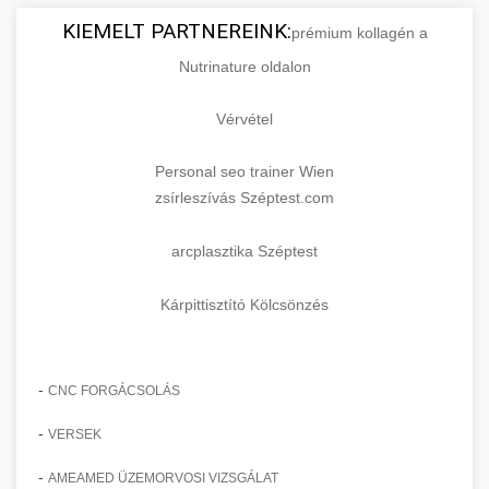
KIEMELT PARTNEREINK:
prémium kollagén a
Nutrinature oldalon
Vérvétel
Personal seo trainer Wien
zsírleszívás Széptest.com
arcplasztika Széptest
Kárpittisztító Kölcsönzés
-
CNC FORGÁCSOLÁS
-
VERSEK
-
AMEAMED ÜZEMORVOSI VIZSGÁLAT