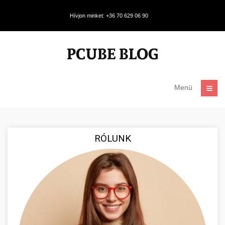
Hívjon minket: +36 70 629 06 90
Menü
RÓLUNK