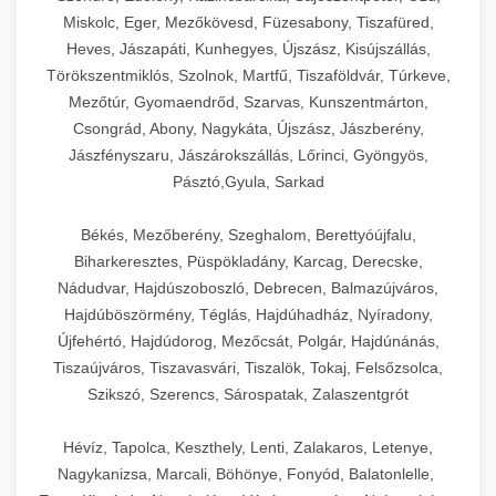
Miskolc, Eger, Mezőkövesd, Füzesabony, Tiszafüred,
Heves, Jászapáti, Kunhegyes, Újszász, Kisújszállás,
Törökszentmiklós, Szolnok, Martfű, Tiszaföldvár, Túrkeve,
Mezőtúr, Gyomaendrőd, Szarvas, Kunszentmárton,
Csongrád, Abony, Nagykáta, Újszász, Jászberény,
Jászfényszaru, Jászárokszállás, Lőrinci, Gyöngyös,
Pásztó,Gyula, Sarkad
Békés, Mezőberény, Szeghalom, Berettyóújfalu,
Biharkeresztes, Püspökladány, Karcag, Derecske,
Nádudvar, Hajdúszoboszló, Debrecen, Balmazújváros,
Hajdúböszörmény, Téglás, Hajdúhadház, Nyíradony,
Újfehértó, Hajdúdorog, Mezőcsát, Polgár, Hajdúnánás,
Tiszaújváros, Tiszavasvári, Tiszalök, Tokaj, Felsőzsolca,
Szikszó, Szerencs, Sárospatak, Zalaszentgrót
Hévíz, Tapolca, Keszthely, Lenti, Zalakaros, Letenye,
Nagykanizsa, Marcali, Böhönye, Fonyód, Balatonlelle,