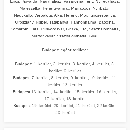
Encs, Kisvárda, Nagyhalász, Vásárosnamény, Nyíregyháza,
Mátészalka, Fehérgyarmat, Máriapócs, Nyírbátor,
Nagykálló, Várpalota, Ajka, Herend, Mór, Kincsesbánya,
Oroszlány, Kisbér, Tatabánya, Pannonhalma, Bábolna,
Komárom, Tata, Pilisvörösvár, Bicske, Érd, Százhalombatta,
Martonvásár, Százhalombatta, Gyál.
Budapest egész területe:
Budapest
1. kerület
,
2. kerület
,
3. kerület
,
4. kerület
,
5.
kerület
,
6. kerület
Budapest
7. kerület
,
8. kerület
,
9. kerület
,
10. kerület
,
11.
kerület
,
12. kerület
Budapest
13. kerület
,
14. kerület
,
15. kerület
,
16. kerület
,
17. kerület
,
18. kerület
Budapest
19. kerület
,
20. kerület
,
21. kerület
,
22.kerület
,
23. kerület