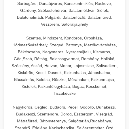
Sárbogárd, Dunaújváros, Kunszentmiklós, Ráckeve,
Gárdony, Székesfehérvár, Balatonföldvár, Siófok,
Balatonalmádi, Polgárdi, Balatonfűzfő, Balatonfüred,
Veszprém, Sátoraljaújhely
Szentes, Mindszent, Kondoros, Orosháza,
Hódmezővásárhely, Szeged, Battonya, Mezőkovácsháza,
Békéscsaba, Nagymaros, Nyergesújfalu, Kismaros,
Göd,Szob, Rétság, Balassagyarmat, Romhány, Hollókő,
Szécsény, Aszód, Hatvan, Monor, Lajosmizse, Soltvadkert,
Kiskőrös, Kecel, Dusnok, Kiskunhalas, Jánoshalma,
Bácsalmás, Kelebia, Röszke, Mórahalom, Kiskunmajsa,
Kistelek, Kiskunfélegyháza, Bugac, Kecskemét,
Tiszakécske
Nagykörös, Cegléd, Budaörs, Pécel, Gödöllő, Dunakeszi,
Budakeszi, Szentendre, Dorog, Esztergom, Visegrád,
Mátrafüred, Bátonyterenye, Salgótarján,Rudabánya,
Szendrő, Edelény, Kazincbarcika, Sajószentpéter, Ózd,