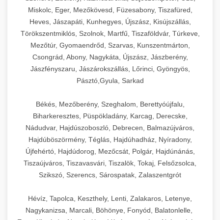
Miskolc, Eger, Mezőkövesd, Füzesabony, Tiszafüred,
Heves, Jászapáti, Kunhegyes, Újszász, Kisújszállás,
Törökszentmiklós, Szolnok, Martfű, Tiszaföldvár, Túrkeve,
Mezőtúr, Gyomaendrőd, Szarvas, Kunszentmárton,
Csongrád, Abony, Nagykáta, Újszász, Jászberény,
Jászfényszaru, Jászárokszállás, Lőrinci, Gyöngyös,
Pásztó,Gyula, Sarkad
Békés, Mezőberény, Szeghalom, Berettyóújfalu,
Biharkeresztes, Püspökladány, Karcag, Derecske,
Nádudvar, Hajdúszoboszló, Debrecen, Balmazújváros,
Hajdúböszörmény, Téglás, Hajdúhadház, Nyíradony,
Újfehértó, Hajdúdorog, Mezőcsát, Polgár, Hajdúnánás,
Tiszaújváros, Tiszavasvári, Tiszalök, Tokaj, Felsőzsolca,
Szikszó, Szerencs, Sárospatak, Zalaszentgrót
Hévíz, Tapolca, Keszthely, Lenti, Zalakaros, Letenye,
Nagykanizsa, Marcali, Böhönye, Fonyód, Balatonlelle,