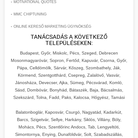
-
MOTIVATIONAL QUOTES
-
MMC CHIPTUNING
-
ONLINE KERESŐ MARKETING ÜGYNÖKSÉG
TANÁCSADÁS A KÖVETKEZŐ
TELEPÜLÉSEKEN:
Budapest, Győr, Miskolc, Pécs, Szeged, Debrecen
Mosonmagyaróvár, Sopron, Fertőd, Kapuvár, Csorna, Győr,
Pápa, Celldömölk, Sárvár, Kőszeg, Szombathely, Ják,
Körmend, Szentgotthárd, Csepreg, Zalalövő, Vasvár,
Jánosháza, Devecser, Ajka, Sümeg, Pécsvárad, Komló,
Sásd, Dombóvár, Bonyhád, Bátaszék, Baja, Bácsalmás,
Szekszárd, Tolna, Fadd, Paks, Kalocsa, Hőgyész, Tamási
Balatonboglár, Kaposvár, Csurgó, Nagyatád, Kadarkút,
Barcs, Szigetvár, Sellye, Harkány, Siklós, Villány, Bóly,
Mohács, Pécs, Szentlőrinc Andocs, Tab, Lengyeltóti,
Simontornya, Enying, Dunaföldvár, Solt, Szabadszállás,