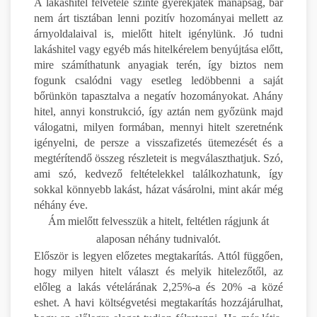
A lakáshitel felvétele szinte gyerekjáték manapság, bár
nem árt tisztában lenni pozitív hozományai mellett az
árnyoldalaival is, mielőtt hitelt igénylünk. Jó tudni
lakáshitel vagy egyéb más hitelkérelem benyújtása előtt,
mire számíthatunk anyagiak terén, így biztos nem
fogunk csalódni vagy esetleg ledöbbenni a saját
bőrünkön tapasztalva a negatív hozományokat. Ahány
hitel, annyi konstrukció, így aztán nem győzünk majd
válogatni, milyen formában, mennyi hitelt szeretnénk
igényelni, de persze a visszafizetés ütemezését és a
megtérítendő összeg részleteit is megválaszthatjuk. Szó,
ami szó, kedvező feltételekkel találkozhatunk, így
sokkal könnyebb lakást, házat vásárolni, mint akár még
néhány éve.
Ám mielőtt felvesszük a hitelt, feltétlen rágjunk át
alaposan néhány tudnivalót.
Először is legyen előzetes megtakarítás. Attól függően,
hogy milyen hitelt választ és melyik hitelezőtől, az
előleg a lakás vételárának 2,25%-a és 20% -a közé
eshet. A havi költségvetési megtakarítás hozzájárulhat,