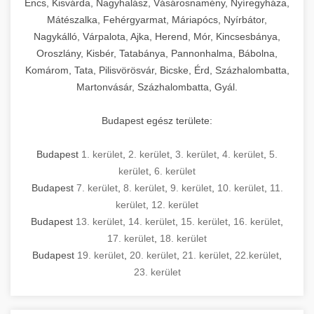
Encs, Kisvárda, Nagyhalász, Vásárosnamény, Nyíregyháza,
Mátészalka, Fehérgyarmat, Máriapócs, Nyírbátor,
Nagykálló, Várpalota, Ajka, Herend, Mór, Kincsesbánya,
Oroszlány, Kisbér, Tatabánya, Pannonhalma, Bábolna,
Komárom, Tata, Pilisvörösvár, Bicske, Érd, Százhalombatta,
Martonvásár, Százhalombatta, Gyál.
Budapest egész területe:
Budapest
1. kerület
,
2. kerület
,
3. kerület
,
4. kerület
,
5.
kerület
,
6. kerület
Budapest
7. kerület
,
8. kerület
,
9. kerület
,
10. kerület
,
11.
kerület
,
12. kerület
Budapest
13. kerület
,
14. kerület
,
15. kerület
,
16. kerület
,
17. kerület
,
18. kerület
Budapest
19. kerület
,
20. kerület
,
21. kerület
,
22.kerület
,
23. kerület