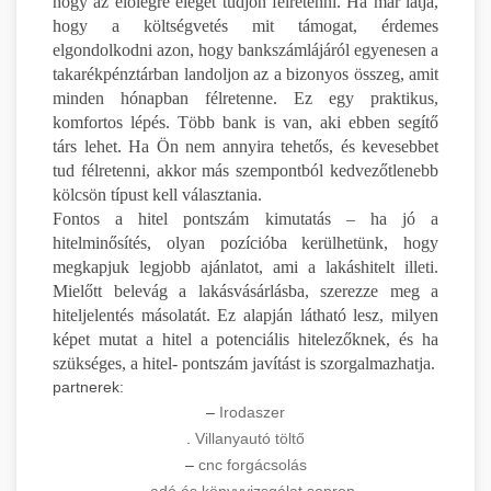
hogy az előlegre eleget tudjon félretenni. Ha már látja,
hogy a költségvetés mit támogat, érdemes
elgondolkodni azon, hogy bankszámlájáról egyenesen a
takarékpénztárban landoljon az a bizonyos összeg, amit
minden hónapban félretenne. Ez egy praktikus,
komfortos lépés. Több bank is van, aki ebben segítő
társ lehet. Ha Ön nem annyira tehetős, és kevesebbet
tud félretenni, akkor más szempontból kedvezőtlenebb
kölcsön típust kell választania.
Fontos a hitel pontszám kimutatás – ha jó a
hitelminősítés, olyan pozícióba kerülhetünk, hogy
megkapjuk legjobb ajánlatot, ami a lakáshitelt illeti.
Mielőtt belevág a lakásvásárlásba, szerezze meg a
hiteljelentés másolatát. Ez alapján látható lesz, milyen
képet mutat a hitel a potenciális hitelezőknek, és ha
szükséges, a hitel- pontszám javítást is szorgalmazhatja.
partnerek:
–
Irodaszer
.
Villanyautó töltő
–
cnc forgácsolás
–
adó és könyvvizsgálat sopron