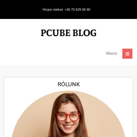
Hívjon minket: +36 70 629 06 90
Menü
RÓLUNK