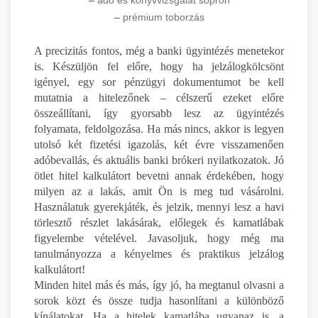
–
prémium toborzás
A precizitás fontos, még a banki ügyintézés menetekor
is. Készüljön fel előre, hogy ha jelzálogkölcsönt
igényel, egy sor pénzügyi dokumentumot be kell
mutatnia a hitelezőnek – célszerű ezeket előre
összeállítani, így gyorsabb lesz az ügyintézés
folyamata, feldolgozása. Ha más nincs, akkor is legyen
utolsó két fizetési igazolás, két évre visszamenően
adóbevallás, és aktuális banki brókeri nyilatkozatok. Jó
ötlet hitel kalkulátort bevetni annak érdekében, hogy
milyen az a lakás, amit Ön is meg tud vásárolni.
Használatuk gyerekjáték, és jelzik, mennyi lesz a havi
törlesztő részlet lakásárak, előlegek és kamatlábak
figyelembe vételével. Javasoljuk, hogy még ma
tanulmányozza a kényelmes és praktikus jelzálog
kalkulátort!
Minden hitel más és más, így jó, ha megtanul olvasni a
sorok közt és össze tudja hasonlítani a különböző
kínálatokat. Ha a hitelek kamatlába ugyanaz is, a