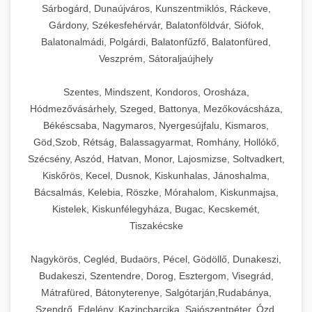
Sárbogárd, Dunaújváros, Kunszentmiklós, Ráckeve,
Gárdony, Székesfehérvár, Balatonföldvár, Siófok,
Balatonalmádi, Polgárdi, Balatonfűzfő, Balatonfüred,
Veszprém, Sátoraljaújhely
Szentes, Mindszent, Kondoros, Orosháza,
Hódmezővásárhely, Szeged, Battonya, Mezőkovácsháza,
Békéscsaba, Nagymaros, Nyergesújfalu, Kismaros,
Göd,Szob, Rétság, Balassagyarmat, Romhány, Hollókő,
Szécsény, Aszód, Hatvan, Monor, Lajosmizse, Soltvadkert,
Kiskőrös, Kecel, Dusnok, Kiskunhalas, Jánoshalma,
Bácsalmás, Kelebia, Röszke, Mórahalom, Kiskunmajsa,
Kistelek, Kiskunfélegyháza, Bugac, Kecskemét,
Tiszakécske
Nagykörös, Cegléd, Budaörs, Pécel, Gödöllő, Dunakeszi,
Budakeszi, Szentendre, Dorog, Esztergom, Visegrád,
Mátrafüred, Bátonyterenye, Salgótarján,Rudabánya,
Szendrő, Edelény, Kazincbarcika, Sajószentpéter, Ózd,