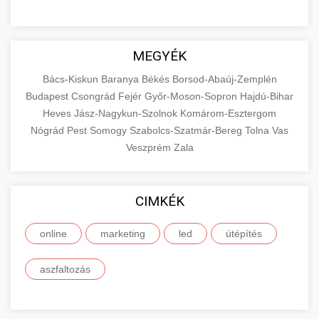
MEGYÉK
Bács-Kiskun
Baranya
Békés
Borsod-Abaúj-Zemplén
Budapest
Csongrád
Fejér
Győr-Moson-Sopron
Hajdú-Bihar
Heves
Jász-Nagykun-Szolnok
Komárom-Esztergom
Nógrád
Pest
Somogy
Szabolcs-Szatmár-Bereg
Tolna
Vas
Veszprém
Zala
CIMKÉK
online
marketing
led
útépítés
aszfaltozás