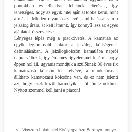
pontokban és díjakban lehetnek eltérések, így
lehetséges, hogy az egyik hitel ajánlat többe kerül, mint
a másik. Minden olyan összetevőt, ami hatással van a
jelzálog árára, át kell látnunk, így könnyű lesz az egyes
ajánlatok összevetése.
Lényeges lépés még a piackövetés. A kamatláb az
egyik legfontosabb faktor a jelzálog költségének
definiálásában. A jelzálogkölcsön kamatlába napról
napra változik, így érdemes figyelemmel kísérni, hogy
éppen hol áll, ugyanis mondjuk a szülőknek 30 éves fix
kamatozású kölcsön lett felvéve, a munkatársnak
állítható kamatozású kölcsöne van, és ez nem jelenti
azt, hogy ezek közül bármelyik is jól jönne nekünk.
Nyitott szemmel kell járni a piacon!
<-- Vissza a Lakáshitel Királyegyháza Baranya megye