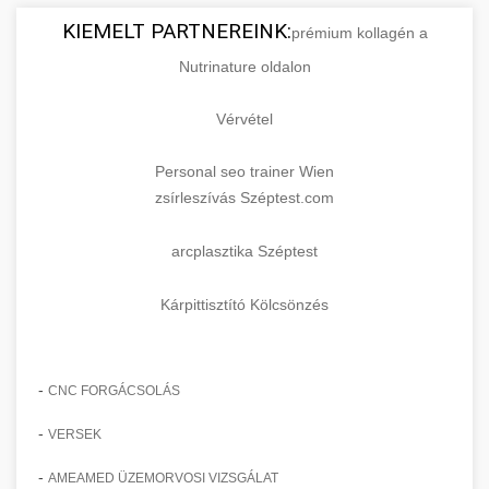
KIEMELT PARTNEREINK:
prémium kollagén a
Nutrinature oldalon
Vérvétel
Personal seo trainer Wien
zsírleszívás Széptest.com
arcplasztika Széptest
Kárpittisztító Kölcsönzés
-
CNC FORGÁCSOLÁS
-
VERSEK
-
AMEAMED ÜZEMORVOSI VIZSGÁLAT