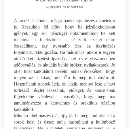
–
prémium toborzás
A precizitás fontos, még a banki ügyintézés menetekor
is. Készüljön fel előre, hogy ha jelzálogkölcsönt
igényel, egy sor pénzügyi dokumentumot be kell
mutatnia a hitelezőnek – célszerű ezeket előre
összeállítani, így gyorsabb lesz az ügyintézés
folyamata, feldolgozása. Ha más nincs, akkor is legyen
utolsó két fizetési igazolás, két évre visszamenően
adóbevallás, és aktuális banki brókeri nyilatkozatok. Jó
ötlet hitel kalkulátort bevetni annak érdekében, hogy
milyen az a lakás, amit Ön is meg tud vásárolni.
Használatuk gyerekjáték, és jelzik, mennyi lesz a havi
törlesztő részlet lakásárak, előlegek és kamatlábak
figyelembe vételével. Javasoljuk, hogy még ma
tanulmányozza a kényelmes és praktikus jelzálog
kalkulátort!
Minden hitel más és más, így jó, ha megtanul olvasni a
sorok közt és össze tudja hasonlítani a különböző
kínálatokat. Ha a hitelek kamatlába ugyanaz is, a