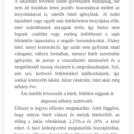
A lakáshitel felvétele szinte gyerekjáték manapság, bár
nem árt tisztában lenni pozitív hozományai mellett az
árnyoldalaival is, mielőtt hitelt igénylünk. Jó tudni
lakáshitel vagy egyéb más hitelkérelem benyújtása előtt,
mire számíthatunk anyagiak terén, így biztos nem
fogunk csalódni vagy esetleg ledöbbenni a saját
bőrünkön tapasztalva a negatív hozományokat. Ahány
hitel, annyi konstrukció, így aztán nem győzünk majd
válogatni, milyen formában, mennyi hitelt szeretnénk
igényelni, de persze a visszafizetés ütemezését és a
megtérítendő összeg részleteit is megválaszthatjuk. Szó,
ami szó, kedvező feltételekkel találkozhatunk, így
sokkal könnyebb lakást, házat vásárolni, mint akár még
néhány éve.
Ám mielőtt felvesszük a hitelt, feltétlen rágjunk át
alaposan néhány tudnivalót.
Először is legyen előzetes megtakarítás. Attól függően,
hogy milyen hitelt választ és melyik hitelezőtől, az
előleg a lakás vételárának 2,25%-a és 20% -a közé
eshet. A havi költségvetési megtakarítás hozzájárulhat,