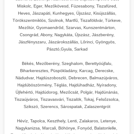
Miskolc, Eger, Mezőkövesd, Füzesabony, Tiszafüred,
Heves, Jászapáti, Kunhegyes, Újszász, Kisújszállás,
Törökszentmiklós, Szolnok, Martfű, Tiszaföldvár, Túrkeve,
Mezőtúr, Gyomaendrőd, Szarvas, Kunszentmárton,
Csongrád, Abony, Nagykáta, Újszász, Jászberény,
Jászfényszaru, Jászárokszállás, Lőrinci, Gyöngyös,
Pásztó,Gyula, Sarkad
Békés, Mezőberény, Szeghalom, Berettyóújfalu,
Biharkeresztes, Püspökladány, Karcag, Derecske,
Nádudvar, Hajdúszoboszló, Debrecen, Balmazújváros,
Hajdúböszörmény, Téglás, Hajdúhadház, Nyíradony,
Újfehértó, Hajdúdorog, Mezőcsát, Polgár, Hajdúnánás,
Tiszaújváros, Tiszavasvári, Tiszalök, Tokaj, Felsőzsolca,
Szikszó, Szerencs, Sárospatak, Zalaszentgrót
Hévíz, Tapolca, Keszthely, Lenti, Zalakaros, Letenye,
Nagykanizsa, Marcali, Böhönye, Fonyód, Balatonlelle,