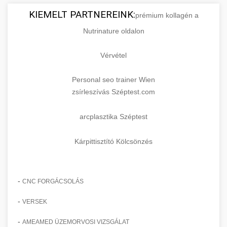
KIEMELT PARTNEREINK:
prémium kollagén a
Nutrinature oldalon
Vérvétel
Personal seo trainer Wien
zsírleszívás Széptest.com
arcplasztika Széptest
Kárpittisztító Kölcsönzés
-
CNC FORGÁCSOLÁS
-
VERSEK
-
AMEAMED ÜZEMORVOSI VIZSGÁLAT