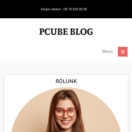
Hívjon minket: +36 70 629 06 90
Menü
RÓLUNK