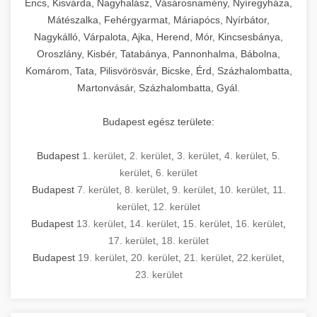
Encs, Kisvárda, Nagyhalász, Vásárosnamény, Nyíregyháza,
Mátészalka, Fehérgyarmat, Máriapócs, Nyírbátor,
Nagykálló, Várpalota, Ajka, Herend, Mór, Kincsesbánya,
Oroszlány, Kisbér, Tatabánya, Pannonhalma, Bábolna,
Komárom, Tata, Pilisvörösvár, Bicske, Érd, Százhalombatta,
Martonvásár, Százhalombatta, Gyál.
Budapest egész területe:
Budapest
1. kerület
,
2. kerület
,
3. kerület
,
4. kerület
,
5.
kerület
,
6. kerület
Budapest
7. kerület
,
8. kerület
,
9. kerület
,
10. kerület
,
11.
kerület
,
12. kerület
Budapest
13. kerület
,
14. kerület
,
15. kerület
,
16. kerület
,
17. kerület
,
18. kerület
Budapest
19. kerület
,
20. kerület
,
21. kerület
,
22.kerület
,
23. kerület