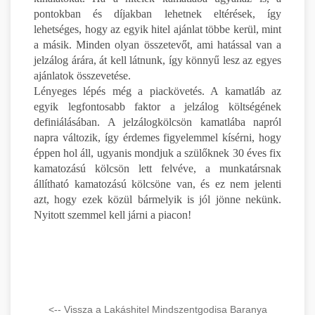
pontokban és díjakban lehetnek eltérések, így
lehetséges, hogy az egyik hitel ajánlat többe kerül, mint
a másik. Minden olyan összetevőt, ami hatással van a
jelzálog árára, át kell látnunk, így könnyű lesz az egyes
ajánlatok összevetése.
Lényeges lépés még a piackövetés. A kamatláb az
egyik legfontosabb faktor a jelzálog költségének
definiálásában. A jelzálogkölcsön kamatlába napról
napra változik, így érdemes figyelemmel kísérni, hogy
éppen hol áll, ugyanis mondjuk a szülőknek 30 éves fix
kamatozású kölcsön lett felvéve, a munkatársnak
állítható kamatozású kölcsöne van, és ez nem jelenti
azt, hogy ezek közül bármelyik is jól jönne nekünk.
Nyitott szemmel kell járni a piacon!
<-- Vissza a Lakáshitel Mindszentgodisa Baranya