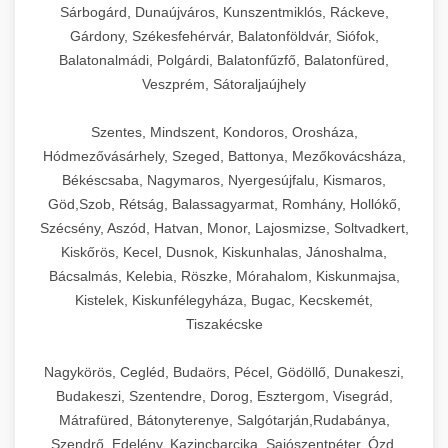
Sárbogárd, Dunaújváros, Kunszentmiklós, Ráckeve,
Gárdony, Székesfehérvár, Balatonföldvár, Siófok,
Balatonalmádi, Polgárdi, Balatonfűzfő, Balatonfüred,
Veszprém, Sátoraljaújhely
Szentes, Mindszent, Kondoros, Orosháza,
Hódmezővásárhely, Szeged, Battonya, Mezőkovácsháza,
Békéscsaba, Nagymaros, Nyergesújfalu, Kismaros,
Göd,Szob, Rétság, Balassagyarmat, Romhány, Hollókő,
Szécsény, Aszód, Hatvan, Monor, Lajosmizse, Soltvadkert,
Kiskőrös, Kecel, Dusnok, Kiskunhalas, Jánoshalma,
Bácsalmás, Kelebia, Röszke, Mórahalom, Kiskunmajsa,
Kistelek, Kiskunfélegyháza, Bugac, Kecskemét,
Tiszakécske
Nagykörös, Cegléd, Budaörs, Pécel, Gödöllő, Dunakeszi,
Budakeszi, Szentendre, Dorog, Esztergom, Visegrád,
Mátrafüred, Bátonyterenye, Salgótarján,Rudabánya,
Szendrő, Edelény, Kazincbarcika, Sajószentpéter, Ózd,