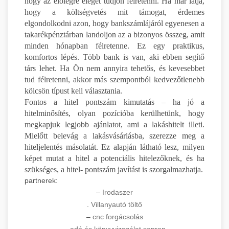
hogy az előlegre eleget tudjon félretenni. Ha már látja,
hogy a költségvetés mit támogat, érdemes
elgondolkodni azon, hogy bankszámlájáról egyenesen a
takarékpénztárban landoljon az a bizonyos összeg, amit
minden hónapban félretenne. Ez egy praktikus,
komfortos lépés. Több bank is van, aki ebben segítő
társ lehet. Ha Ön nem annyira tehetős, és kevesebbet
tud félretenni, akkor más szempontból kedvezőtlenebb
kölcsön típust kell választania.
Fontos a hitel pontszám kimutatás – ha jó a
hitelminősítés, olyan pozícióba kerülhetünk, hogy
megkapjuk legjobb ajánlatot, ami a lakáshitelt illeti.
Mielőtt belevág a lakásvásárlásba, szerezze meg a
hiteljelentés másolatát. Ez alapján látható lesz, milyen
képet mutat a hitel a potenciális hitelezőknek, és ha
szükséges, a hitel- pontszám javítást is szorgalmazhatja.
partnerek:
–
Irodaszer
.
Villanyautó töltő
–
cnc forgácsolás
–
adó és könyvvizsgálat sopron