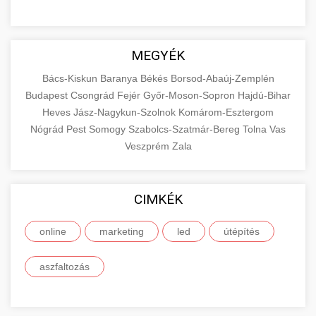
MEGYÉK
Bács-Kiskun
Baranya
Békés
Borsod-Abaúj-Zemplén
Budapest
Csongrád
Fejér
Győr-Moson-Sopron
Hajdú-Bihar
Heves
Jász-Nagykun-Szolnok
Komárom-Esztergom
Nógrád
Pest
Somogy
Szabolcs-Szatmár-Bereg
Tolna
Vas
Veszprém
Zala
CIMKÉK
online
marketing
led
útépítés
aszfaltozás