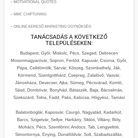
-
MOTIVATIONAL QUOTES
-
MMC CHIPTUNING
-
ONLINE KERESŐ MARKETING ÜGYNÖKSÉG
TANÁCSADÁS A KÖVETKEZŐ
TELEPÜLÉSEKEN:
Budapest, Győr, Miskolc, Pécs, Szeged, Debrecen
Mosonmagyaróvár, Sopron, Fertőd, Kapuvár, Csorna, Győr,
Pápa, Celldömölk, Sárvár, Kőszeg, Szombathely, Ják,
Körmend, Szentgotthárd, Csepreg, Zalalövő, Vasvár,
Jánosháza, Devecser, Ajka, Sümeg, Pécsvárad, Komló,
Sásd, Dombóvár, Bonyhád, Bátaszék, Baja, Bácsalmás,
Szekszárd, Tolna, Fadd, Paks, Kalocsa, Hőgyész, Tamási
Balatonboglár, Kaposvár, Csurgó, Nagyatád, Kadarkút,
Barcs, Szigetvár, Sellye, Harkány, Siklós, Villány, Bóly,
Mohács, Pécs, Szentlőrinc Andocs, Tab, Lengyeltóti,
Simontornya, Enying, Dunaföldvár, Solt, Szabadszállás,