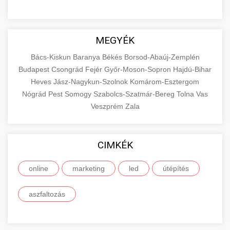
MEGYÉK
Bács-Kiskun
Baranya
Békés
Borsod-Abaúj-Zemplén
Budapest
Csongrád
Fejér
Győr-Moson-Sopron
Hajdú-Bihar
Heves
Jász-Nagykun-Szolnok
Komárom-Esztergom
Nógrád
Pest
Somogy
Szabolcs-Szatmár-Bereg
Tolna
Vas
Veszprém
Zala
CIMKÉK
online
marketing
led
útépítés
aszfaltozás