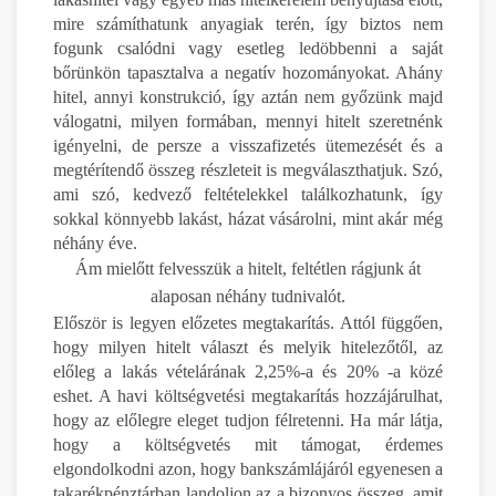
mire számíthatunk anyagiak terén, így biztos nem
fogunk csalódni vagy esetleg ledöbbenni a saját
bőrünkön tapasztalva a negatív hozományokat. Ahány
hitel, annyi konstrukció, így aztán nem győzünk majd
válogatni, milyen formában, mennyi hitelt szeretnénk
igényelni, de persze a visszafizetés ütemezését és a
megtérítendő összeg részleteit is megválaszthatjuk. Szó,
ami szó, kedvező feltételekkel találkozhatunk, így
sokkal könnyebb lakást, házat vásárolni, mint akár még
néhány éve.
Ám mielőtt felvesszük a hitelt, feltétlen rágjunk át
alaposan néhány tudnivalót.
Először is legyen előzetes megtakarítás. Attól függően,
hogy milyen hitelt választ és melyik hitelezőtől, az
előleg a lakás vételárának 2,25%-a és 20% -a közé
eshet. A havi költségvetési megtakarítás hozzájárulhat,
hogy az előlegre eleget tudjon félretenni. Ha már látja,
hogy a költségvetés mit támogat, érdemes
elgondolkodni azon, hogy bankszámlájáról egyenesen a
takarékpénztárban landoljon az a bizonyos összeg, amit