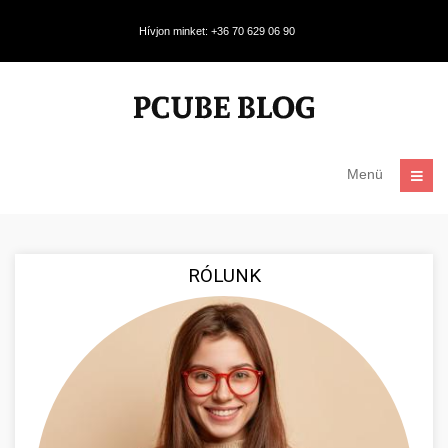
Hívjon minket: +36 70 629 06 90
Menü
RÓLUNK