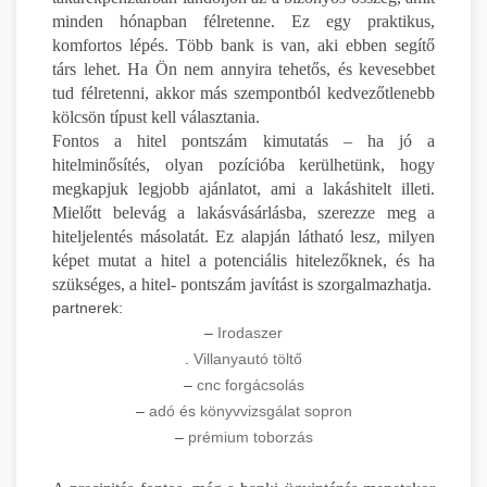
minden hónapban félretenne. Ez egy praktikus,
komfortos lépés. Több bank is van, aki ebben segítő
társ lehet. Ha Ön nem annyira tehetős, és kevesebbet
tud félretenni, akkor más szempontból kedvezőtlenebb
kölcsön típust kell választania.
Fontos a hitel pontszám kimutatás – ha jó a
hitelminősítés, olyan pozícióba kerülhetünk, hogy
megkapjuk legjobb ajánlatot, ami a lakáshitelt illeti.
Mielőtt belevág a lakásvásárlásba, szerezze meg a
hiteljelentés másolatát. Ez alapján látható lesz, milyen
képet mutat a hitel a potenciális hitelezőknek, és ha
szükséges, a hitel- pontszám javítást is szorgalmazhatja.
partnerek:
–
Irodaszer
.
Villanyautó töltő
–
cnc forgácsolás
–
adó és könyvvizsgálat sopron
–
prémium toborzás