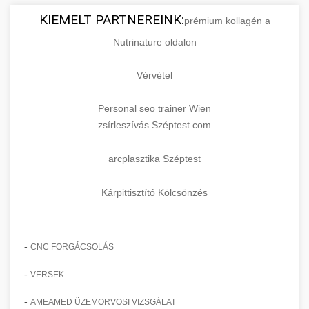
KIEMELT PARTNEREINK:
prémium kollagén a
Nutrinature oldalon
Vérvétel
Personal seo trainer Wien
zsírleszívás Széptest.com
arcplasztika Széptest
Kárpittisztító Kölcsönzés
-
CNC FORGÁCSOLÁS
-
VERSEK
-
AMEAMED ÜZEMORVOSI VIZSGÁLAT