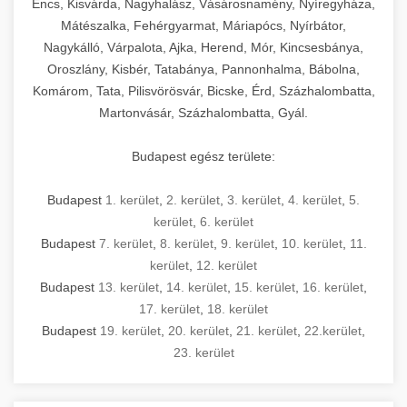
Encs, Kisvárda, Nagyhalász, Vásárosnamény, Nyíregyháza,
Mátészalka, Fehérgyarmat, Máriapócs, Nyírbátor,
Nagykálló, Várpalota, Ajka, Herend, Mór, Kincsesbánya,
Oroszlány, Kisbér, Tatabánya, Pannonhalma, Bábolna,
Komárom, Tata, Pilisvörösvár, Bicske, Érd, Százhalombatta,
Martonvásár, Százhalombatta, Gyál.
Budapest egész területe:
Budapest
1. kerület
,
2. kerület
,
3. kerület
,
4. kerület
,
5.
kerület
,
6. kerület
Budapest
7. kerület
,
8. kerület
,
9. kerület
,
10. kerület
,
11.
kerület
,
12. kerület
Budapest
13. kerület
,
14. kerület
,
15. kerület
,
16. kerület
,
17. kerület
,
18. kerület
Budapest
19. kerület
,
20. kerület
,
21. kerület
,
22.kerület
,
23. kerület