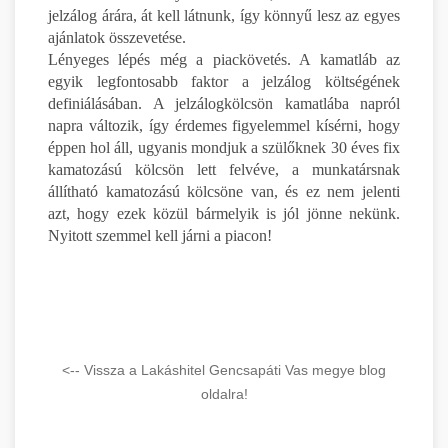
jelzálog árára, át kell látnunk, így könnyű lesz az egyes
ajánlatok összevetése.
Lényeges lépés még a piackövetés. A kamatláb az
egyik legfontosabb faktor a jelzálog költségének
definiálásában. A jelzálogkölcsön kamatlába napról
napra változik, így érdemes figyelemmel kísérni, hogy
éppen hol áll, ugyanis mondjuk a szülőknek 30 éves fix
kamatozású kölcsön lett felvéve, a munkatársnak
állítható kamatozású kölcsöne van, és ez nem jelenti
azt, hogy ezek közül bármelyik is jól jönne nekünk.
Nyitott szemmel kell járni a piacon!
<-- Vissza a Lakáshitel Gencsapáti Vas megye blog
oldalra!