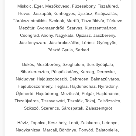
Miskolc, Eger, Mezőkövesd, Füzesabony, Tiszafüred,
Heves, Jászapáti, Kunhegyes, Újszász, Kisújszállás,
Törökszentmiklós, Szolnok, Martfű, Tiszaföldvár, Túrkeve,
Mezőtúr, Gyomaendrőd, Szarvas, Kunszentmárton,
Csongrád, Abony, Nagykáta, Újszász, Jászberény,
Jászfényszaru, Jászárokszállás, Lőrinci, Gyöngyös,
Pásztó,Gyula, Sarkad
Békés, Mezőberény, Szeghalom, Berettyóújfalu,
Biharkeresztes, Püspökladány, Karcag, Derecske,
Nádudvar, Hajdúszoboszló, Debrecen, Balmazújváros,
Hajdúböszörmény, Téglás, Hajdúhadház, Nyíradony,
Újfehértó, Hajdúdorog, Mezőcsát, Polgár, Hajdúnánás,
Tiszaújváros, Tiszavasvári, Tiszalök, Tokaj, Felsőzsolca,
Szikszó, Szerencs, Sárospatak, Zalaszentgrót
Hévíz, Tapolca, Keszthely, Lenti, Zalakaros, Letenye,
Nagykanizsa, Marcali, Böhönye, Fonyód, Balatonlelle,