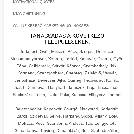
-
MOTIVATIONAL QUOTES
-
MMC CHIPTUNING
-
ONLINE KERESŐ MARKETING ÜGYNÖKSÉG
TANÁCSADÁS A KÖVETKEZŐ
TELEPÜLÉSEKEN:
Budapest, Győr, Miskolc, Pécs, Szeged, Debrecen
Mosonmagyaróvár, Sopron, Fertőd, Kapuvár, Csorna, Győr,
Pápa, Celldömölk, Sárvár, Kőszeg, Szombathely, Ják,
Körmend, Szentgotthárd, Csepreg, Zalalövő, Vasvár,
Jánosháza, Devecser, Ajka, Sümeg, Pécsvárad, Komló,
Sásd, Dombóvár, Bonyhád, Bátaszék, Baja, Bácsalmás,
Szekszárd, Tolna, Fadd, Paks, Kalocsa, Hőgyész, Tamási
Balatonboglár, Kaposvár, Csurgó, Nagyatád, Kadarkút,
Barcs, Szigetvár, Sellye, Harkány, Siklós, Villány, Bóly,
Mohács, Pécs, Szentlőrinc Andocs, Tab, Lengyeltóti,
Simontornya, Enying, Dunaföldvár, Solt, Szabadszállás,