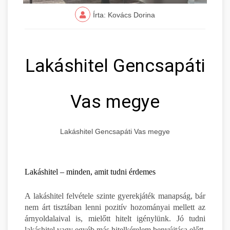
Írta: Kovács Dorina
Lakáshitel Gencsapáti
Vas megye
Lakáshitel Gencsapáti Vas megye
Lakáshitel – minden, amit tudni érdemes
A lakáshitel felvétele szinte gyerekjáték manapság, bár
nem árt tisztában lenni pozitív hozományai mellett az
árnyoldalaival is, mielőtt hitelt igénylünk. Jó tudni
lakáshitel vagy egyéb más hitelkérelem benyújtása előtt,