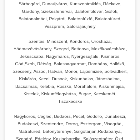
Sárbogárd, Dunaújváros, Kunszentmiklós, Ráckeve,
Gárdony, Székesfehérvár, Balatonföldvár, Siófok,
Balatonalmádi, Polgárdi, Balatonfűzfő, Balatonfüred,
Veszprém, Sátoraljaújhely
Szentes, Mindszent, Kondoros, Orosháza,
Hódmezővásárhely, Szeged, Battonya, Mezőkovácsháza,
Békéscsaba, Nagymaros, Nyergesújfalu, Kismaros,
Göd,Szob, Rétság, Balassagyarmat, Romhány, Hollókő,
Szécsény, Aszód, Hatvan, Monor, Lajosmizse, Soltvadkert,
Kiskőrös, Kecel, Dusnok, Kiskunhalas, Jánoshalma,
Bácsalmás, Kelebia, Röszke, Mórahalom, Kiskunmajsa,
Kistelek, Kiskunfélegyháza, Bugac, Kecskemét,
Tiszakécske
Nagykörös, Cegléd, Budaörs, Pécel, Gödöllő, Dunakeszi,
Budakeszi, Szentendre, Dorog, Esztergom, Visegrád,
Mátrafüred, Bátonyterenye, Salgótarján,Rudabánya,
Szendrő, Edelény, Kazincbarcika, Sajószentpéter, Ózd,