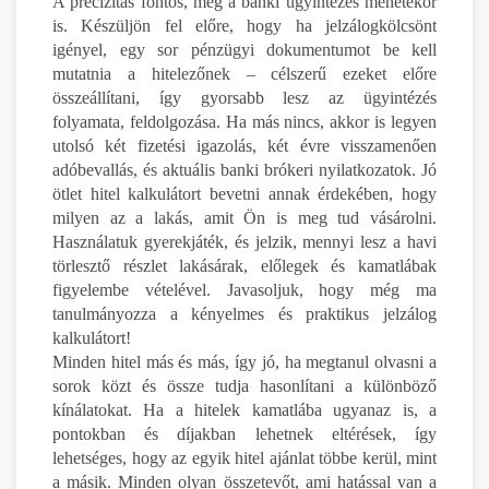
A precizitás fontos, még a banki ügyintézés menetekor
is. Készüljön fel előre, hogy ha jelzálogkölcsönt
igényel, egy sor pénzügyi dokumentumot be kell
mutatnia a hitelezőnek – célszerű ezeket előre
összeállítani, így gyorsabb lesz az ügyintézés
folyamata, feldolgozása. Ha más nincs, akkor is legyen
utolsó két fizetési igazolás, két évre visszamenően
adóbevallás, és aktuális banki brókeri nyilatkozatok. Jó
ötlet hitel kalkulátort bevetni annak érdekében, hogy
milyen az a lakás, amit Ön is meg tud vásárolni.
Használatuk gyerekjáték, és jelzik, mennyi lesz a havi
törlesztő részlet lakásárak, előlegek és kamatlábak
figyelembe vételével. Javasoljuk, hogy még ma
tanulmányozza a kényelmes és praktikus jelzálog
kalkulátort!
Minden hitel más és más, így jó, ha megtanul olvasni a
sorok közt és össze tudja hasonlítani a különböző
kínálatokat. Ha a hitelek kamatlába ugyanaz is, a
pontokban és díjakban lehetnek eltérések, így
lehetséges, hogy az egyik hitel ajánlat többe kerül, mint
a másik. Minden olyan összetevőt, ami hatással van a