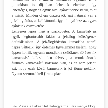
pontokban és díjakban lehetnek eltérések, így
lehetséges, hogy az egyik hitel ajánlat többe kerül, mint
a másik. Minden olyan összetevőt, ami hatással van a
jelzálog árára, át kell látnunk, így könnyű lesz az egyes
ajánlatok összevetése.
Lényeges lépés még a piackövetés. A kamatláb az
egyik legfontosabb faktor a jelzálog költségének
definiálásában. A jelzálogkölcsön kamatlába napról
napra változik, így érdemes figyelemmel kísérni, hogy
éppen hol áll, ugyanis mondjuk a szülőknek 30 éves fix
kamatozású kölcsön lett felvéve, a munkatársnak
állítható kamatozású kölcsöne van, és ez nem jelenti
azt, hogy ezek közül bármelyik is jól jönne nekünk.
Nyitott szemmel kell járni a piacon!
<-- Vissza a Lakáshitel Rábagyarmat Vas megye blog