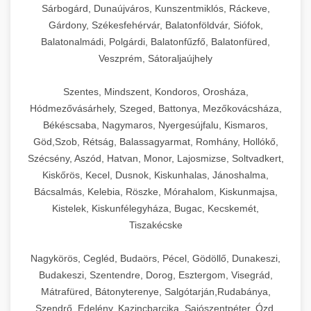
Sárbogárd, Dunaújváros, Kunszentmiklós, Ráckeve,
Gárdony, Székesfehérvár, Balatonföldvár, Siófok,
Balatonalmádi, Polgárdi, Balatonfűzfő, Balatonfüred,
Veszprém, Sátoraljaújhely
Szentes, Mindszent, Kondoros, Orosháza,
Hódmezővásárhely, Szeged, Battonya, Mezőkovácsháza,
Békéscsaba, Nagymaros, Nyergesújfalu, Kismaros,
Göd,Szob, Rétság, Balassagyarmat, Romhány, Hollókő,
Szécsény, Aszód, Hatvan, Monor, Lajosmizse, Soltvadkert,
Kiskőrös, Kecel, Dusnok, Kiskunhalas, Jánoshalma,
Bácsalmás, Kelebia, Röszke, Mórahalom, Kiskunmajsa,
Kistelek, Kiskunfélegyháza, Bugac, Kecskemét,
Tiszakécske
Nagykörös, Cegléd, Budaörs, Pécel, Gödöllő, Dunakeszi,
Budakeszi, Szentendre, Dorog, Esztergom, Visegrád,
Mátrafüred, Bátonyterenye, Salgótarján,Rudabánya,
Szendrő, Edelény, Kazincbarcika, Sajószentpéter, Ózd,