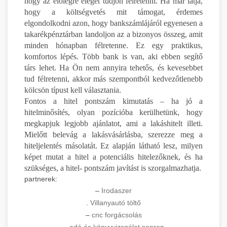
hogy az előlegre eleget tudjon félretenni. Ha már látja,
hogy a költségvetés mit támogat, érdemes
elgondolkodni azon, hogy bankszámlájáról egyenesen a
takarékpénztárban landoljon az a bizonyos összeg, amit
minden hónapban félretenne. Ez egy praktikus,
komfortos lépés. Több bank is van, aki ebben segítő
társ lehet. Ha Ön nem annyira tehetős, és kevesebbet
tud félretenni, akkor más szempontból kedvezőtlenebb
kölcsön típust kell választania.
Fontos a hitel pontszám kimutatás – ha jó a
hitelminősítés, olyan pozícióba kerülhetünk, hogy
megkapjuk legjobb ajánlatot, ami a lakáshitelt illeti.
Mielőtt belevág a lakásvásárlásba, szerezze meg a
hiteljelentés másolatát. Ez alapján látható lesz, milyen
képet mutat a hitel a potenciális hitelezőknek, és ha
szükséges, a hitel- pontszám javítást is szorgalmazhatja.
partnerek:
–
Irodaszer
.
Villanyautó töltő
–
cnc forgácsolás
–
adó és könyvvizsgálat sopron