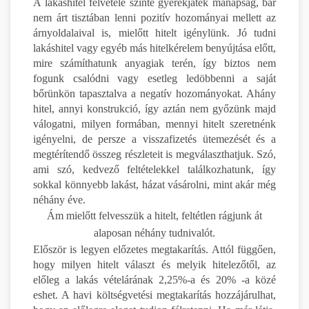
A lakáshitel felvétele szinte gyerekjáték manapság, bár
nem árt tisztában lenni pozitív hozományai mellett az
árnyoldalaival is, mielőtt hitelt igénylünk. Jó tudni
lakáshitel vagy egyéb más hitelkérelem benyújtása előtt,
mire számíthatunk anyagiak terén, így biztos nem
fogunk csalódni vagy esetleg ledöbbenni a saját
bőrünkön tapasztalva a negatív hozományokat. Ahány
hitel, annyi konstrukció, így aztán nem győzünk majd
válogatni, milyen formában, mennyi hitelt szeretnénk
igényelni, de persze a visszafizetés ütemezését és a
megtérítendő összeg részleteit is megválaszthatjuk. Szó,
ami szó, kedvező feltételekkel találkozhatunk, így
sokkal könnyebb lakást, házat vásárolni, mint akár még
néhány éve.
Ám mielőtt felvesszük a hitelt, feltétlen rágjunk át
alaposan néhány tudnivalót.
Először is legyen előzetes megtakarítás. Attól függően,
hogy milyen hitelt választ és melyik hitelezőtől, az
előleg a lakás vételárának 2,25%-a és 20% -a közé
eshet. A havi költségvetési megtakarítás hozzájárulhat,