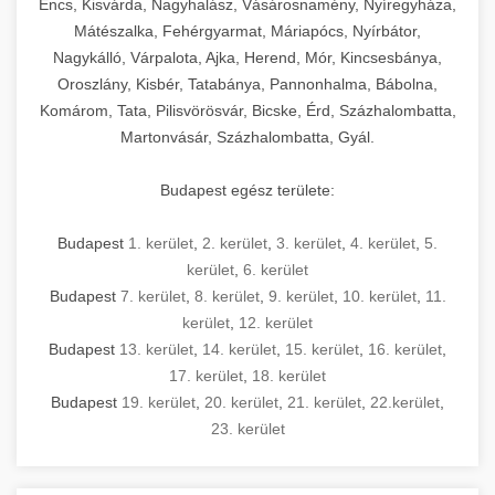
Encs, Kisvárda, Nagyhalász, Vásárosnamény, Nyíregyháza,
Mátészalka, Fehérgyarmat, Máriapócs, Nyírbátor,
Nagykálló, Várpalota, Ajka, Herend, Mór, Kincsesbánya,
Oroszlány, Kisbér, Tatabánya, Pannonhalma, Bábolna,
Komárom, Tata, Pilisvörösvár, Bicske, Érd, Százhalombatta,
Martonvásár, Százhalombatta, Gyál.
Budapest egész területe:
Budapest
1. kerület
,
2. kerület
,
3. kerület
,
4. kerület
,
5.
kerület
,
6. kerület
Budapest
7. kerület
,
8. kerület
,
9. kerület
,
10. kerület
,
11.
kerület
,
12. kerület
Budapest
13. kerület
,
14. kerület
,
15. kerület
,
16. kerület
,
17. kerület
,
18. kerület
Budapest
19. kerület
,
20. kerület
,
21. kerület
,
22.kerület
,
23. kerület