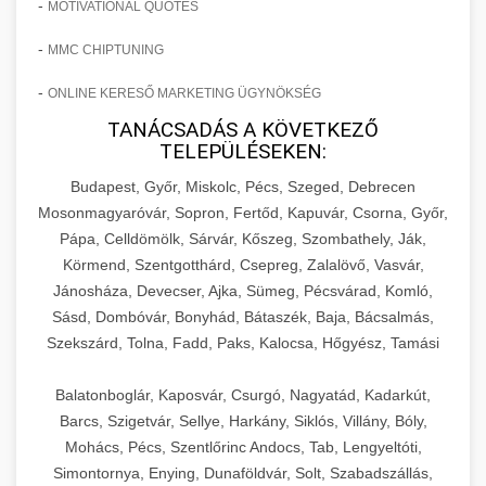
-
MOTIVATIONAL QUOTES
-
MMC CHIPTUNING
-
ONLINE KERESŐ MARKETING ÜGYNÖKSÉG
TANÁCSADÁS A KÖVETKEZŐ
TELEPÜLÉSEKEN:
Budapest, Győr, Miskolc, Pécs, Szeged, Debrecen
Mosonmagyaróvár, Sopron, Fertőd, Kapuvár, Csorna, Győr,
Pápa, Celldömölk, Sárvár, Kőszeg, Szombathely, Ják,
Körmend, Szentgotthárd, Csepreg, Zalalövő, Vasvár,
Jánosháza, Devecser, Ajka, Sümeg, Pécsvárad, Komló,
Sásd, Dombóvár, Bonyhád, Bátaszék, Baja, Bácsalmás,
Szekszárd, Tolna, Fadd, Paks, Kalocsa, Hőgyész, Tamási
Balatonboglár, Kaposvár, Csurgó, Nagyatád, Kadarkút,
Barcs, Szigetvár, Sellye, Harkány, Siklós, Villány, Bóly,
Mohács, Pécs, Szentlőrinc Andocs, Tab, Lengyeltóti,
Simontornya, Enying, Dunaföldvár, Solt, Szabadszállás,