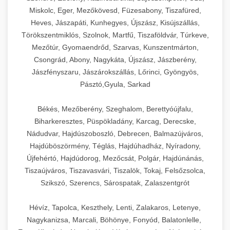
Miskolc, Eger, Mezőkövesd, Füzesabony, Tiszafüred,
Heves, Jászapáti, Kunhegyes, Újszász, Kisújszállás,
Törökszentmiklós, Szolnok, Martfű, Tiszaföldvár, Túrkeve,
Mezőtúr, Gyomaendrőd, Szarvas, Kunszentmárton,
Csongrád, Abony, Nagykáta, Újszász, Jászberény,
Jászfényszaru, Jászárokszállás, Lőrinci, Gyöngyös,
Pásztó,Gyula, Sarkad
Békés, Mezőberény, Szeghalom, Berettyóújfalu,
Biharkeresztes, Püspökladány, Karcag, Derecske,
Nádudvar, Hajdúszoboszló, Debrecen, Balmazújváros,
Hajdúböszörmény, Téglás, Hajdúhadház, Nyíradony,
Újfehértó, Hajdúdorog, Mezőcsát, Polgár, Hajdúnánás,
Tiszaújváros, Tiszavasvári, Tiszalök, Tokaj, Felsőzsolca,
Szikszó, Szerencs, Sárospatak, Zalaszentgrót
Hévíz, Tapolca, Keszthely, Lenti, Zalakaros, Letenye,
Nagykanizsa, Marcali, Böhönye, Fonyód, Balatonlelle,