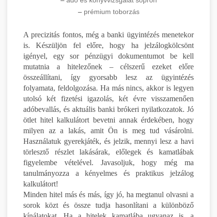
–
prémium toborzás
A precizitás fontos, még a banki ügyintézés menetekor
is. Készüljön fel előre, hogy ha jelzálogkölcsönt
igényel, egy sor pénzügyi dokumentumot be kell
mutatnia a hitelezőnek – célszerű ezeket előre
összeállítani, így gyorsabb lesz az ügyintézés
folyamata, feldolgozása. Ha más nincs, akkor is legyen
utolsó két fizetési igazolás, két évre visszamenően
adóbevallás, és aktuális banki brókeri nyilatkozatok. Jó
ötlet hitel kalkulátort bevetni annak érdekében, hogy
milyen az a lakás, amit Ön is meg tud vásárolni.
Használatuk gyerekjáték, és jelzik, mennyi lesz a havi
törlesztő részlet lakásárak, előlegek és kamatlábak
figyelembe vételével. Javasoljuk, hogy még ma
tanulmányozza a kényelmes és praktikus jelzálog
kalkulátort!
Minden hitel más és más, így jó, ha megtanul olvasni a
sorok közt és össze tudja hasonlítani a különböző
kínálatokat. Ha a hitelek kamatlába ugyanaz is, a