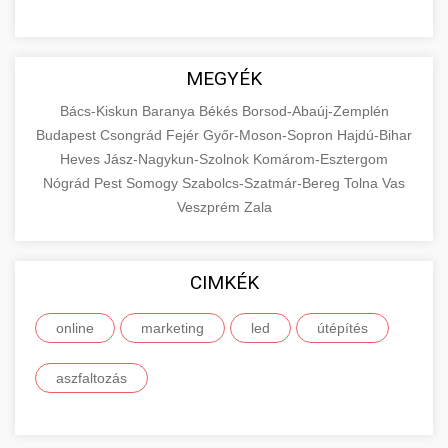
MEGYÉK
Bács-Kiskun
Baranya
Békés
Borsod-Abaúj-Zemplén
Budapest
Csongrád
Fejér
Győr-Moson-Sopron
Hajdú-Bihar
Heves
Jász-Nagykun-Szolnok
Komárom-Esztergom
Nógrád
Pest
Somogy
Szabolcs-Szatmár-Bereg
Tolna
Vas
Veszprém
Zala
CIMKÉK
online
marketing
led
útépítés
aszfaltozás