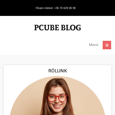
Hívjon minket: +36 70 629 06 90
Menü
RÓLUNK