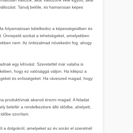
változást. Tanulj belőle, és hamarosan képes
 Ha folyamatosan kételkedsz a képességeidben és
yt. Ünnepeld azokat a tehetségeket, amelyekben
lyekben nem. Az önbizalmad növekedni fog, ahogy
dnak egy kihívást. Szeretettél már valaha is
kében, hogy ez valósággá váljon. Ha kilépsz a
etségeket és erősségeket. Ha ráveszed magad, hogy
 ha produktívnak akarod érezni magad. A feladat
ely belefér a rendelkezésre álló idődbe, ahelyett,
időbe szorítani.
ól a dolgokról, amelyeket az év során el szeretnél