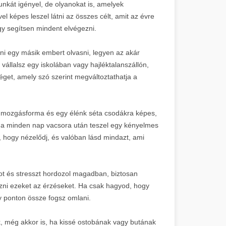
nkát igényel, de olyanokat is, amelyek
el képes leszel látni az összes célt, amit az évre
ogy segítsen mindent elvégezni.
ni egy másik embert olvasni, legyen az akár
állalsz egy iskolában vagy hajléktalanszállón,
éget, amely szó szerint megváltoztathatja a
 mozgásforma és egy élénk séta csodákra képes,
 Ha minden nap vacsora után teszel egy kényelmes
ra, hogy nézelődj, és valóban lásd mindazt, ami
ot és stresszt hordozol magadban, biztosan
ezni ezeket az érzéseket. Ha csak hagyod, hogy
y ponton össze fogsz omlani.
k, még akkor is, ha kissé ostobának vagy butának