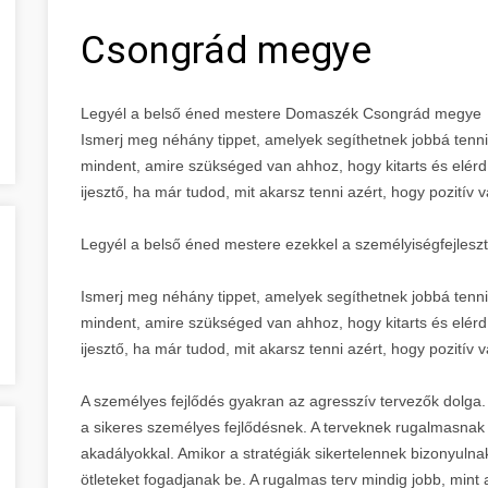
Csongrád megye
Legyél a belső éned mestere Domaszék Csongrád megye
Ismerj meg néhány tippet, amelyek segíthetnek jobbá tenni 
mindent, amire szükséged van ahhoz, hogy kitarts és elér
ijesztő, ha már tudod, mit akarsz tenni azért, hogy pozitív v
Legyél a belső éned mestere ezekkel a személyiségfejleszté
Ismerj meg néhány tippet, amelyek segíthetnek jobbá tenni 
mindent, amire szükséged van ahhoz, hogy kitarts és elér
ijesztő, ha már tudod, mit akarsz tenni azért, hogy pozitív v
A személyes fejlődés gyakran az agresszív tervezők dolga.
a sikeres személyes fejlődésnek. A terveknek rugalmasnak
akadályokkal. Amikor a stratégiák sikertelennek bizonyulnak,
ötleteket fogadjanak be. A rugalmas terv mindig jobb, mint 