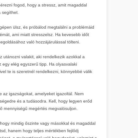
 érezni fogod, hogy a stressz, amit magaddal
 segíthet.
tógépen ülsz, és próbálod megtalálni a problémáid
mát, ami miatt stresszelsz. Ha kevesebb időt
egoldásához való hozzájárulással tölteni.
 utánozni valakit, aki rendelkezik azokkal a
z egy elég egyszerű tipp. Ha olyasvalaki
vel te is szeretnél rendelkezni, könnyebbé válik
re az igazságokat, amelyeket igazoltál. Nem
ségedre és a tudásodra. Kell, hogy legyen erőd
elő mennyiségű megértés megvalósuljon.
, hogy mindig őszinte vagy másokkal és magaddal
tsd, hanem hogy teljes mértékben fejlődj
ságot, a mulasztással való hazudozást, valamint a