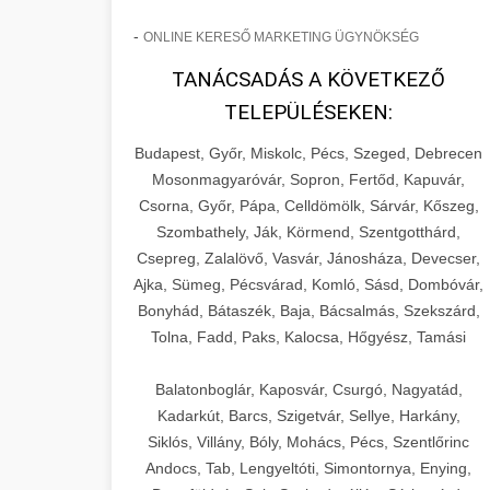
-
ONLINE KERESŐ MARKETING ÜGYNÖKSÉG
TANÁCSADÁS A KÖVETKEZŐ
TELEPÜLÉSEKEN:
Budapest, Győr, Miskolc, Pécs, Szeged, Debrecen
Mosonmagyaróvár, Sopron, Fertőd, Kapuvár,
Csorna, Győr, Pápa, Celldömölk, Sárvár, Kőszeg,
Szombathely, Ják, Körmend, Szentgotthárd,
Csepreg, Zalalövő, Vasvár, Jánosháza, Devecser,
Ajka, Sümeg, Pécsvárad, Komló, Sásd, Dombóvár,
Bonyhád, Bátaszék, Baja, Bácsalmás, Szekszárd,
Tolna, Fadd, Paks, Kalocsa, Hőgyész, Tamási
Balatonboglár, Kaposvár, Csurgó, Nagyatád,
Kadarkút, Barcs, Szigetvár, Sellye, Harkány,
Siklós, Villány, Bóly, Mohács, Pécs, Szentlőrinc
Andocs, Tab, Lengyeltóti, Simontornya, Enying,