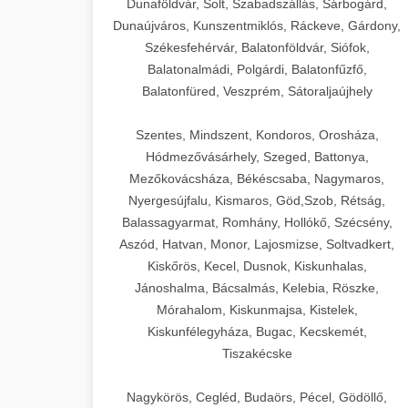
Dunaföldvár, Solt, Szabadszállás, Sárbogárd,
Dunaújváros, Kunszentmiklós, Ráckeve, Gárdony,
Székesfehérvár, Balatonföldvár, Siófok,
Balatonalmádi, Polgárdi, Balatonfűzfő,
Balatonfüred, Veszprém, Sátoraljaújhely
Szentes, Mindszent, Kondoros, Orosháza,
Hódmezővásárhely, Szeged, Battonya,
Mezőkovácsháza, Békéscsaba, Nagymaros,
Nyergesújfalu, Kismaros, Göd,Szob, Rétság,
Balassagyarmat, Romhány, Hollókő, Szécsény,
Aszód, Hatvan, Monor, Lajosmizse, Soltvadkert,
Kiskőrös, Kecel, Dusnok, Kiskunhalas,
Jánoshalma, Bácsalmás, Kelebia, Röszke,
Mórahalom, Kiskunmajsa, Kistelek,
Kiskunfélegyháza, Bugac, Kecskemét,
Tiszakécske
Nagykörös, Cegléd, Budaörs, Pécel, Gödöllő,