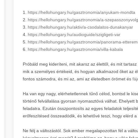
1.
https://hellohungary.hu/gasztronomia/anyukam-mondta
2.
https://hellohungary.hu/gasztronomia/a-szepasszonyvolg
3.
https://hellohungary.hu/aktiv/a-csodalatos-dunakanyar
4.
https://hellohungary.hu/audioguide/szigligeti-var
5.
https://hellohungary.hu/gasztronomia/panorama-etterem
6.
https://hellohungary.hu/gasztronomia/villa-kabala
Próbáld meg kideríteni, mit akarsz az élettől, és mit tartas
mik a személyes értékeid, és hogyan alkalmazod őket az él
fontos számodra, és mi az, ami az életedben örömet és
fá
Ha van egy nagy, elérhetetlennek tűnő célod, bontsd le kis
történő felvállalása gyorsan nyomasztóvá válhat. Ehelyett 
feladatra. Ezután összpontosíts az egyes feladatok teljesít
erőfeszítésed összeadódik, és lehetővé teszi, hogy elérd a
Ne félj a változástól. Sok ember megalapozottan fél a válto
kényelmesen érzi magát? A probléma az, hogy a világ folya