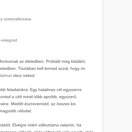
y-szinevaltozasa
-visegrad
z fontosnak az életedben. Próbáld meg kitalálni,
etedben. Tisztában kell lenned azzal, hogy mi
jdalmat
okoz neked.
ebb feladatokra. Egy hatalmas cél egyszerre
bontsd a célt minél több apróbb, egyszerű
ésére. Mielőtt észrevennéd, az összes kis
 nagyobb célodat.
zástól. Elvégre miért változtatna valamin, ha
matosan változik, akár változunk vele együtt, akár