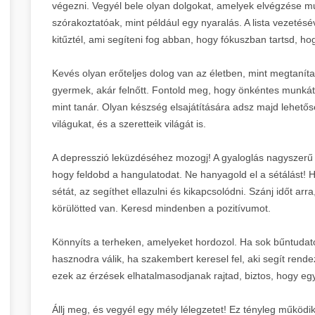
végezni. Vegyél bele olyan dolgokat, amelyek elvégzése mu
szórakoztatóak, mint például egy nyaralás. A lista vezetésév
kitűztél, ami segíteni fog abban, hogy fókuszban tartsd, h
Kevés olyan erőteljes dolog van az életben, mint megtaníta
gyermek, akár felnőtt. Fontold meg, hogy önkéntes munkát v
mint tanár. Olyan készség elsajátítására adsz majd lehetős
világukat, és a szeretteik világát is.
A depresszió leküzdéséhez mozogj! A gyaloglás nagyszerű
hogy feldobd a hangulatodat. Ne hanyagold el a sétálást!
sétát, az segíthet ellazulni és kikapcsolódni. Szánj időt ar
körülötted van. Keresd mindenben a pozitívumot.
Könnyíts a terheken, amelyeket hordozol. Ha sok bűntudat
hasznodra válik, ha szakembert keresel fel, aki segít rend
ezek az érzések elhatalmasodjanak rajtad, biztos, hogy eg
Állj meg, és vegyél egy mély lélegzetet! Ez tényleg működi