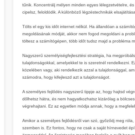
tűnik. Koncentrálj mélyen minden egyes lélegzetvételre, és
cipelsz, feloldódik. A különböző légzéstechnikák elsajátítása
Tölts el egy kis időt internet nélkül. Ha állandóan a számí
megoldásának módját, akkor nem fogod megoldani a problé
töltesz a számítógépen, több időt tudsz majd a probléma m
Nagyszerű személyiségfejlesztési stratégia, ha megpróbálsz
tulajdonságokkal, amelyekkel te is szeretnél rendelkezni. E
közelében vagy, aki rendelkezik azzal a tulajdonsággal, ami
számodra, hogy kifejleszd azt a tulajdonságot.
A személyes fejlődés nagyszerű tippje az, hogy hajtsd vég
dőlhetsz hátra, és nem hagyatkozhatsz kizárólag a bölcses
végrehajtani. Ez az egyetlen módja annak, hogy a megfel
Amikor a személyes fejlődésről van szó, győződj meg róla
szemben is. Ez fontos, hogy ne csak a saját hírnevedet épí
önmagaddal. Az őszinteség magában foglalja a nyílt hazug