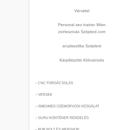
Vérvétel
Personal seo trainer Wien
zsírleszívás Széptest.com
arcplasztika Széptest
Kárpittisztító Kölcsönzés
-
CNC FORGÁCSOLÁS
-
VERSEK
-
AMEAMED ÜZEMORVOSI VIZSGÁLAT
-
GURU KONTÉNER RENDELÉS
-
BOR BOLT ÉS WEBSHOP