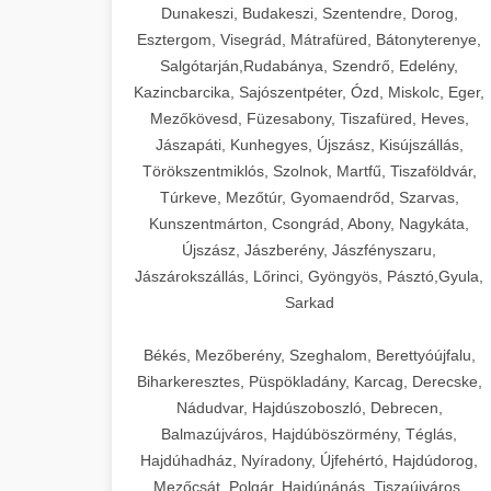
Dunakeszi, Budakeszi, Szentendre, Dorog,
Esztergom, Visegrád, Mátrafüred, Bátonyterenye,
Salgótarján,Rudabánya, Szendrő, Edelény,
Kazincbarcika, Sajószentpéter, Ózd, Miskolc, Eger,
Mezőkövesd, Füzesabony, Tiszafüred, Heves,
Jászapáti, Kunhegyes, Újszász, Kisújszállás,
Törökszentmiklós, Szolnok, Martfű, Tiszaföldvár,
Túrkeve, Mezőtúr, Gyomaendrőd, Szarvas,
Kunszentmárton, Csongrád, Abony, Nagykáta,
Újszász, Jászberény, Jászfényszaru,
Jászárokszállás, Lőrinci, Gyöngyös, Pásztó,Gyula,
Sarkad
Békés, Mezőberény, Szeghalom, Berettyóújfalu,
Biharkeresztes, Püspökladány, Karcag, Derecske,
Nádudvar, Hajdúszoboszló, Debrecen,
Balmazújváros, Hajdúböszörmény, Téglás,
Hajdúhadház, Nyíradony, Újfehértó, Hajdúdorog,
Mezőcsát, Polgár, Hajdúnánás, Tiszaújváros,