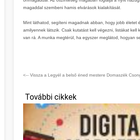
magaddal szembeni hamis elvárások kialakítását.
Mint láthatod, segíteni magadnak abban, hogy jobb életet é
amilyennek látszik. Csak kutatást kell végezni, listákat kell
van rá. A munka megtérül, ha egyszer meglátod, hogyan se
<-- Vissza a Legyél a belső éned mestere Domaszék Csong
További cikkek