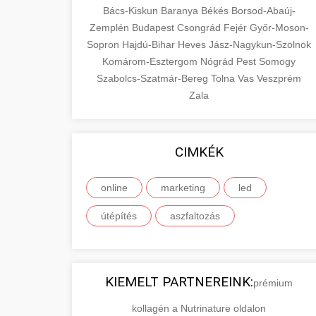
Bács-Kiskun
Baranya
Békés
Borsod-Abaúj-
Zemplén
Budapest
Csongrád
Fejér
Győr-Moson-
Sopron
Hajdú-Bihar
Heves
Jász-Nagykun-Szolnok
Komárom-Esztergom
Nógrád
Pest
Somogy
Szabolcs-Szatmár-Bereg
Tolna
Vas
Veszprém
Zala
CIMKÉK
online
marketing
led
útépítés
aszfaltozás
KIEMELT PARTNEREINK:
prémium
kollagén a Nutrinature oldalon