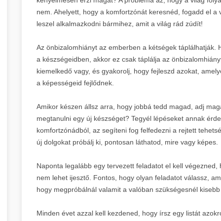
nem. Ahelyett, hogy a komfortzónát keresnéd, fogadd el a 
leszel alkalmazkodni bármihez, amit a világ rád zúdít!
Az önbizalomhiányt az emberben a kétségek táplálhatják.
a készségeidben, akkor ez csak táplálja az önbizalomhián
kiemelkedő vagy, és gyakorolj, hogy fejleszd azokat, ame
a képességeid fejlődnek.
Amikor készen állsz arra, hogy jobbá tedd magad, adj maga
megtanulni egy új készséget? Tegyél lépéseket annak érde
komfortzónádból, az segíteni fog felfedezni a rejtett teh
új dolgokat próbálj ki, pontosan láthatod, mire vagy képes.
Naponta legalább egy tervezett feladatot el kell végezned,
nem lehet ijesztő. Fontos, hogy olyan feladatot válassz, am
hogy megpróbálnál valamit a valóban szükségesnél kisebb 
Minden évet azzal kell kezdened, hogy írsz egy listát azokr