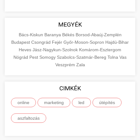
MEGYÉK
Bács-Kiskun
Baranya
Békés
Borsod-Abaúj-Zemplén
Budapest
Csongrád
Fejér
Győr-Moson-Sopron
Hajdú-Bihar
Heves
Jász-Nagykun-Szolnok
Komárom-Esztergom
Nógrád
Pest
Somogy
Szabolcs-Szatmár-Bereg
Tolna
Vas
Veszprém
Zala
CIMKÉK
online
marketing
led
útépítés
aszfaltozás