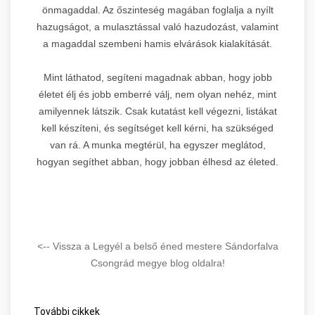
önmagaddal. Az őszinteség magában foglalja a nyílt
hazugságot, a mulasztással való hazudozást, valamint
a magaddal szembeni hamis elvárások kialakítását.
Mint láthatod, segíteni magadnak abban, hogy jobb
életet élj és jobb emberré válj, nem olyan nehéz, mint
amilyennek látszik. Csak kutatást kell végezni, listákat
kell készíteni, és segítséget kell kérni, ha szükséged
van rá. A munka megtérül, ha egyszer meglátod,
hogyan segíthet abban, hogy jobban élhesd az életed.
<-- Vissza a Legyél a belső éned mestere Sándorfalva
Csongrád megye blog oldalra!
További cikkek