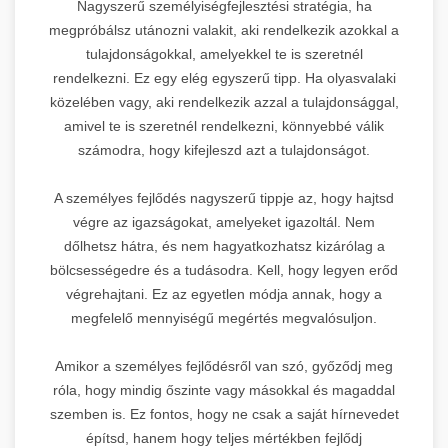
Nagyszerű személyiségfejlesztési stratégia, ha
megpróbálsz utánozni valakit, aki rendelkezik azokkal a
tulajdonságokkal, amelyekkel te is szeretnél
rendelkezni. Ez egy elég egyszerű tipp. Ha olyasvalaki
közelében vagy, aki rendelkezik azzal a tulajdonsággal,
amivel te is szeretnél rendelkezni, könnyebbé válik
számodra, hogy kifejleszd azt a tulajdonságot.
A személyes fejlődés nagyszerű tippje az, hogy hajtsd
végre az igazságokat, amelyeket igazoltál. Nem
dőlhetsz hátra, és nem hagyatkozhatsz kizárólag a
bölcsességedre és a tudásodra. Kell, hogy legyen erőd
végrehajtani. Ez az egyetlen módja annak, hogy a
megfelelő mennyiségű megértés megvalósuljon.
Amikor a személyes fejlődésről van szó, győződj meg
róla, hogy mindig őszinte vagy másokkal és magaddal
szemben is. Ez fontos, hogy ne csak a saját hírnevedet
építsd, hanem hogy teljes mértékben fejlődj