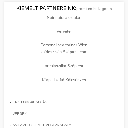
KIEMELT PARTNEREINK:
prémium kollagén a
Nutrinature oldalon
Vérvétel
Personal seo trainer Wien
zsírleszívás Széptest.com
arcplasztika Széptest
Kárpittisztító Kölcsönzés
-
CNC FORGÁCSOLÁS
-
VERSEK
-
AMEAMED ÜZEMORVOSI VIZSGÁLAT