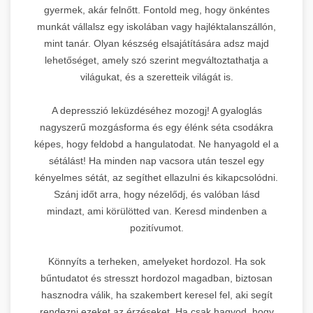
gyermek, akár felnőtt. Fontold meg, hogy önkéntes
munkát vállalsz egy iskolában vagy hajléktalanszállón,
mint tanár. Olyan készség elsajátítására adsz majd
lehetőséget, amely szó szerint megváltoztathatja a
világukat, és a szeretteik világát is.
A depresszió leküzdéséhez mozogj! A gyaloglás
nagyszerű mozgásforma és egy élénk séta csodákra
képes, hogy feldobd a hangulatodat. Ne hanyagold el a
sétálást! Ha minden nap vacsora után teszel egy
kényelmes sétát, az segíthet ellazulni és kikapcsolódni.
Szánj időt arra, hogy nézelődj, és valóban lásd
mindazt, ami körülötted van. Keresd mindenben a
pozitívumot.
Könnyíts a terheken, amelyeket hordozol. Ha sok
bűntudatot és stresszt hordozol magadban, biztosan
hasznodra válik, ha szakembert keresel fel, aki segít
rendezni ezeket az érzéseket. Ha csak hagyod, hogy