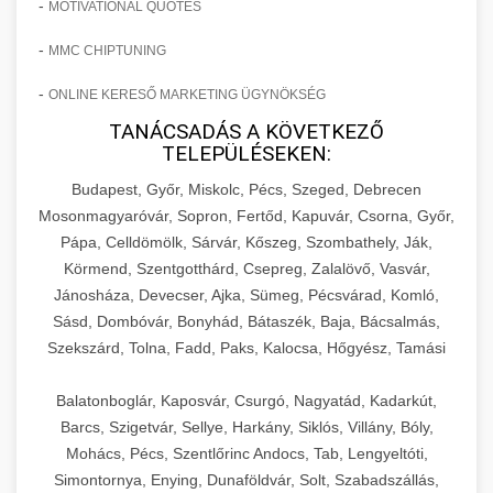
-
MOTIVATIONAL QUOTES
-
MMC CHIPTUNING
-
ONLINE KERESŐ MARKETING ÜGYNÖKSÉG
TANÁCSADÁS A KÖVETKEZŐ
TELEPÜLÉSEKEN:
Budapest, Győr, Miskolc, Pécs, Szeged, Debrecen
Mosonmagyaróvár, Sopron, Fertőd, Kapuvár, Csorna, Győr,
Pápa, Celldömölk, Sárvár, Kőszeg, Szombathely, Ják,
Körmend, Szentgotthárd, Csepreg, Zalalövő, Vasvár,
Jánosháza, Devecser, Ajka, Sümeg, Pécsvárad, Komló,
Sásd, Dombóvár, Bonyhád, Bátaszék, Baja, Bácsalmás,
Szekszárd, Tolna, Fadd, Paks, Kalocsa, Hőgyész, Tamási
Balatonboglár, Kaposvár, Csurgó, Nagyatád, Kadarkút,
Barcs, Szigetvár, Sellye, Harkány, Siklós, Villány, Bóly,
Mohács, Pécs, Szentlőrinc Andocs, Tab, Lengyeltóti,
Simontornya, Enying, Dunaföldvár, Solt, Szabadszállás,