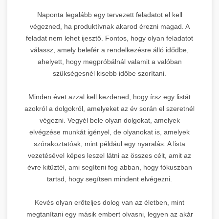
Naponta legalább egy tervezett feladatot el kell
végezned, ha produktívnak akarod érezni magad. A
feladat nem lehet ijesztő. Fontos, hogy olyan feladatot
válassz, amely belefér a rendelkezésre álló idődbe,
ahelyett, hogy megpróbálnál valamit a valóban
szükségesnél kisebb időbe szorítani.
Minden évet azzal kell kezdened, hogy írsz egy listát
azokról a dolgokról, amelyeket az év során el szeretnél
végezni. Vegyél bele olyan dolgokat, amelyek
elvégzése munkát igényel, de olyanokat is, amelyek
szórakoztatóak, mint például egy nyaralás. A lista
vezetésével képes leszel látni az összes célt, amit az
évre kitűztél, ami segíteni fog abban, hogy fókuszban
tartsd, hogy segítsen mindent elvégezni.
Kevés olyan erőteljes dolog van az életben, mint
megtanítani egy másik embert olvasni, legyen az akár