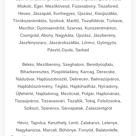
Miskolc, Eger, Mezőkövesd, Füzesabony, Tiszafüred,
Heves, Jászapáti, Kunhegyes, Újszász, Kisújszállás,
Törökszentmiklós, Szolnok, Martfű, Tiszaföldvár, Túrkeve,
Mezőtúr, Gyomaendrőd, Szarvas, Kunszentmárton,
Csongrád, Abony, Nagykáta, Újszász, Jászberény,
Jászfényszaru, Jászárokszállás, Lőrinci, Gyöngyös,
Pásztó,Gyula, Sarkad
Békés, Mezőberény, Szeghalom, Berettyóújfalu,
Biharkeresztes, Püspökladány, Karcag, Derecske,
Nádudvar, Hajdúszoboszló, Debrecen, Balmazújváros,
Hajdúböszörmény, Téglás, Hajdúhadház, Nyíradony,
Újfehértó, Hajdúdorog, Mezőcsát, Polgár, Hajdúnánás,
Tiszaújváros, Tiszavasvári, Tiszalök, Tokaj, Felsőzsolca,
Szikszó, Szerencs, Sárospatak, Zalaszentgrót
Hévíz, Tapolca, Keszthely, Lenti, Zalakaros, Letenye,
Nagykanizsa, Marcali, Böhönye, Fonyód, Balatonlelle,