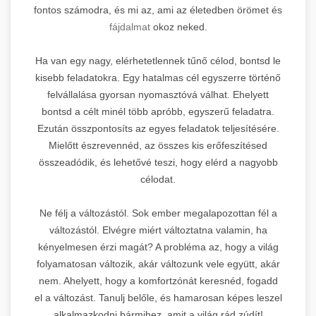
fontos számodra, és mi az, ami az életedben örömet és
fájdalmat
okoz neked.
Ha van egy nagy, elérhetetlennek tűnő célod, bontsd le
kisebb feladatokra. Egy hatalmas cél egyszerre történő
felvállalása gyorsan nyomasztóvá válhat. Ehelyett
bontsd a célt minél több apróbb, egyszerű feladatra.
Ezután összpontosíts az egyes feladatok teljesítésére.
Mielőtt észrevennéd, az összes kis erőfeszítésed
összeadódik, és lehetővé teszi, hogy elérd a nagyobb
célodat.
Ne félj a változástól. Sok ember megalapozottan fél a
változástól. Elvégre miért változtatna valamin, ha
kényelmesen érzi magát? A probléma az, hogy a világ
folyamatosan változik, akár változunk vele együtt, akár
nem. Ahelyett, hogy a komfortzónát keresnéd, fogadd
el a változást. Tanulj belőle, és hamarosan képes leszel
alkalmazkodni bármihez, amit a világ rád zúdít!