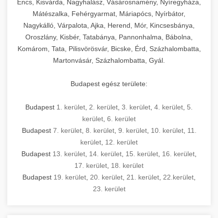
Encs, Kisvárda, Nagyhalász, Vásárosnamény, Nyíregyháza,
Mátészalka, Fehérgyarmat, Máriapócs, Nyírbátor,
Nagykálló, Várpalota, Ajka, Herend, Mór, Kincsesbánya,
Oroszlány, Kisbér, Tatabánya, Pannonhalma, Bábolna,
Komárom, Tata, Pilisvörösvár, Bicske, Érd, Százhalombatta,
Martonvásár, Százhalombatta, Gyál.
Budapest egész területe:
Budapest
1. kerület
,
2. kerület
,
3. kerület
,
4. kerület
,
5.
kerület
,
6. kerület
Budapest
7. kerület
,
8. kerület
,
9. kerület
,
10. kerület
,
11.
kerület
,
12. kerület
Budapest
13. kerület
,
14. kerület
,
15. kerület
,
16. kerület
,
17. kerület
,
18. kerület
Budapest
19. kerület
,
20. kerület
,
21. kerület
,
22.kerület
,
23. kerület