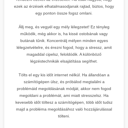
ezek az érzések elhatalmasodjanak rajtad, biztos, hogy
egy ponton össze fogsz omlani.
Állj meg, és vegyél egy mély lélegzetet! Ez tényleg
működik, még akkor is, ha kissé ostobának vagy
butának tűnik. Koncentrálj mélyen minden egyes
lélegzetvételre, és érezni fogod, hogy a stressz, amit
magaddal cipelsz, feloldódik. A különböző
légzéstechnikák elsajátítása segíthet.
Tölts el egy kis időt internet nélkül. Ha állandóan a
számítógépen ülsz, és próbálod megtalálni a
problémáid megoldásának módját, akkor nem fogod
megoldani a problémát, ami miatt stresszelsz. Ha
kevesebb időt töltesz a számítógépen, több időt tudsz
majd a probléma megoldásához való hozzájárulással
tölteni.