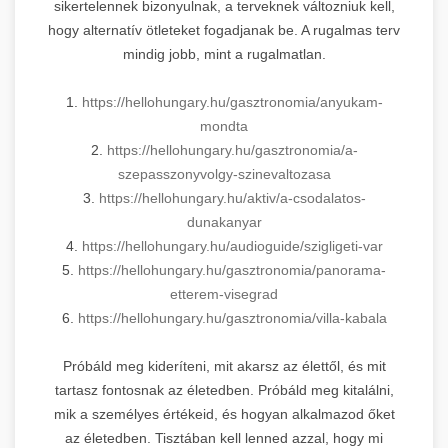
sikertelennek bizonyulnak, a terveknek változniuk kell,
hogy alternatív ötleteket fogadjanak be. A rugalmas terv
mindig jobb, mint a rugalmatlan.
1.
https://hellohungary.hu/gasztronomia/anyukam-
mondta
2.
https://hellohungary.hu/gasztronomia/a-
szepasszonyvolgy-szinevaltozasa
3.
https://hellohungary.hu/aktiv/a-csodalatos-
dunakanyar
4.
https://hellohungary.hu/audioguide/szigligeti-var
5.
https://hellohungary.hu/gasztronomia/panorama-
etterem-visegrad
6.
https://hellohungary.hu/gasztronomia/villa-kabala
Próbáld meg kideríteni, mit akarsz az élettől, és mit
tartasz fontosnak az életedben. Próbáld meg kitalálni,
mik a személyes értékeid, és hogyan alkalmazod őket
az életedben. Tisztában kell lenned azzal, hogy mi