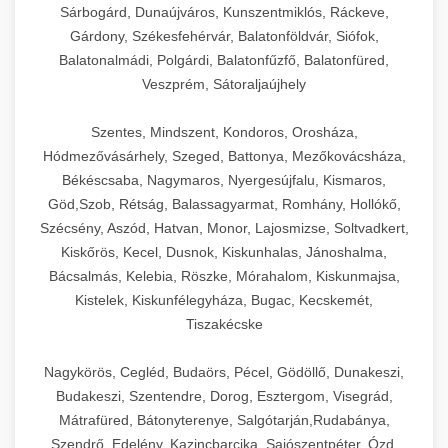
Sárbogárd, Dunaújváros, Kunszentmiklós, Ráckeve,
Gárdony, Székesfehérvár, Balatonföldvár, Siófok,
Balatonalmádi, Polgárdi, Balatonfűzfő, Balatonfüred,
Veszprém, Sátoraljaújhely
Szentes, Mindszent, Kondoros, Orosháza,
Hódmezővásárhely, Szeged, Battonya, Mezőkovácsháza,
Békéscsaba, Nagymaros, Nyergesújfalu, Kismaros,
Göd,Szob, Rétság, Balassagyarmat, Romhány, Hollókő,
Szécsény, Aszód, Hatvan, Monor, Lajosmizse, Soltvadkert,
Kiskőrös, Kecel, Dusnok, Kiskunhalas, Jánoshalma,
Bácsalmás, Kelebia, Röszke, Mórahalom, Kiskunmajsa,
Kistelek, Kiskunfélegyháza, Bugac, Kecskemét,
Tiszakécske
Nagykörös, Cegléd, Budaörs, Pécel, Gödöllő, Dunakeszi,
Budakeszi, Szentendre, Dorog, Esztergom, Visegrád,
Mátrafüred, Bátonyterenye, Salgótarján,Rudabánya,
Szendrő, Edelény, Kazincbarcika, Sajószentpéter, Ózd,