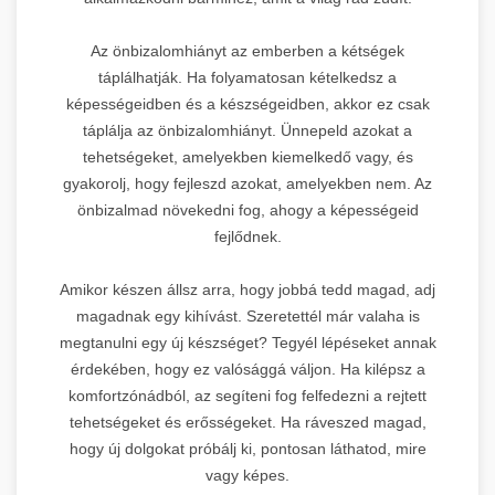
Az önbizalomhiányt az emberben a kétségek
táplálhatják. Ha folyamatosan kételkedsz a
képességeidben és a készségeidben, akkor ez csak
táplálja az önbizalomhiányt. Ünnepeld azokat a
tehetségeket, amelyekben kiemelkedő vagy, és
gyakorolj, hogy fejleszd azokat, amelyekben nem. Az
önbizalmad növekedni fog, ahogy a képességeid
fejlődnek.
Amikor készen állsz arra, hogy jobbá tedd magad, adj
magadnak egy kihívást. Szeretettél már valaha is
megtanulni egy új készséget? Tegyél lépéseket annak
érdekében, hogy ez valósággá váljon. Ha kilépsz a
komfortzónádból, az segíteni fog felfedezni a rejtett
tehetségeket és erősségeket. Ha ráveszed magad,
hogy új dolgokat próbálj ki, pontosan láthatod, mire
vagy képes.