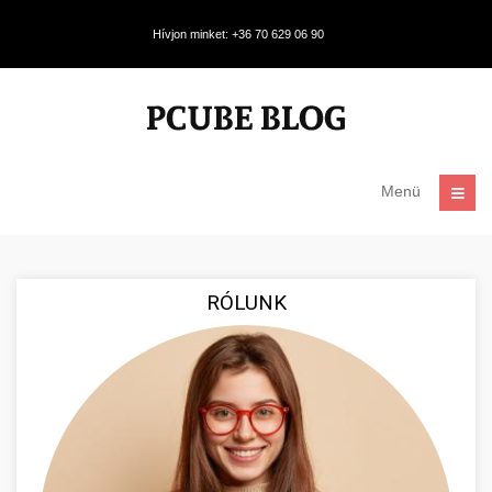
Hívjon minket: +36 70 629 06 90
Menü
RÓLUNK