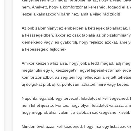
nem. Ahelyett, hogy a komfortzónát keresnéd, fogadd el a 
leszel alkalmazkodni bármihez, amit a világ rád zúdít!
Az önbizalomhiányt az emberben a kétségek táplálhatják.
a készségeidben, akkor ez csak táplálja az önbizalomhián
kiemelkedő vagy, és gyakorolj, hogy fejleszd azokat, ame
a képességeid fejlődnek.
Amikor készen állsz arra, hogy jobbá tedd magad, adj maga
megtanulni egy új készséget? Tegyél lépéseket annak érde
komfortzónádból, az segíteni fog felfedezni a rejtett teh
új dolgokat próbálj ki, pontosan láthatod, mire vagy képes.
Naponta legalább egy tervezett feladatot el kell végezned,
nem lehet ijesztő. Fontos, hogy olyan feladatot válassz, am
hogy megpróbálnál valamit a valóban szükségesnél kisebb 
Minden évet azzal kell kezdened, hogy írsz egy listát azokr