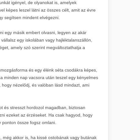
nkát igényel, de olyanokat is, amelyek
el képes leszel látni az összes célt, amit az évre
ogy segítsen mindent elvégezni.
ni egy másik embert olvasni, legyen az akár
állalsz egy iskolában vagy hajléktalanszállón,
éget, amely szó szerint megváltoztathatja a
 mozgásforma és egy élénk séta csodákra képes,
 Ha minden nap vacsora után teszel egy kényelmes
ra, hogy nézelődj, és valóban lásd mindazt, ami
ot és stresszt hordozol magadban, biztosan
ezni ezeket az érzéseket. Ha csak hagyod, hogy
y ponton össze fogsz omlani.
k, még akkor is, ha kissé ostobának vagy butának