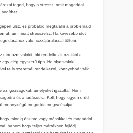
 érezni fogod, hogy a stressz, amit magaddal
 segíthet.
tógépen ülsz, és próbálod megtalálni a problémáid
mát, ami miatt stresszelsz. Ha kevesebb időt
egoldásához való hozzájárulással tölteni.
 utánozni valakit, aki rendelkezik azokkal a
z egy elég egyszerű tipp. Ha olyasvalaki
vel te is szeretnél rendelkezni, könnyebbé válik
re az igazságokat, amelyeket igazoltál. Nem
ségedre és a tudásodra. Kell, hogy legyen erőd
elő mennyiségű megértés megvalósuljon.
, hogy mindig őszinte vagy másokkal és magaddal
tsd, hanem hogy teljes mértékben fejlődj
ságot, a mulasztással való hazudozást, valamint a