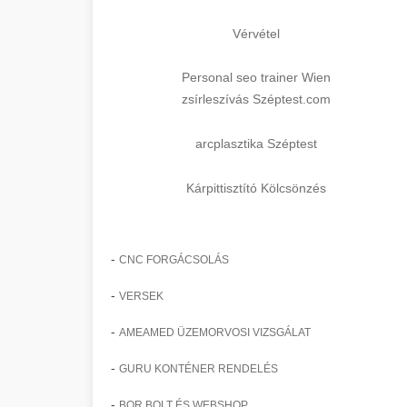
Vérvétel
Personal seo trainer Wien
zsírleszívás Széptest.com
arcplasztika Széptest
Kárpittisztító Kölcsönzés
-
CNC FORGÁCSOLÁS
-
VERSEK
-
AMEAMED ÜZEMORVOSI VIZSGÁLAT
-
GURU KONTÉNER RENDELÉS
-
BOR BOLT ÉS WEBSHOP