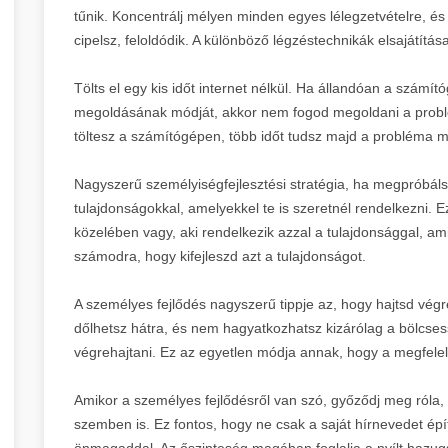
tűnik. Koncentrálj mélyen minden egyes lélegzetvételre, és
cipelsz, feloldódik. A különböző légzéstechnikák elsajátítása
Tölts el egy kis időt internet nélkül. Ha állandóan a számí
megoldásának módját, akkor nem fogod megoldani a problé
töltesz a számítógépen, több időt tudsz majd a probléma m
Nagyszerű személyiségfejlesztési stratégia, ha megpróbálsz
tulajdonságokkal, amelyekkel te is szeretnél rendelkezni. E
közelében vagy, aki rendelkezik azzal a tulajdonsággal, ami
számodra, hogy kifejleszd azt a tulajdonságot.
A személyes fejlődés nagyszerű tippje az, hogy hajtsd vég
dőlhetsz hátra, és nem hagyatkozhatsz kizárólag a bölcses
végrehajtani. Ez az egyetlen módja annak, hogy a megfel
Amikor a személyes fejlődésről van szó, győződj meg róla
szemben is. Ez fontos, hogy ne csak a saját hírnevedet épí
önmagaddal. Az őszinteség magában foglalja a nyílt hazug