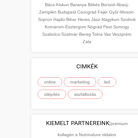
Bács-Kiskun
Baranya
Békés
Borsod-Abaúj-
Zemplén
Budapest
Csongrád
Fejér
Győr-Moson-
Sopron
Hajdú-Bihar
Heves
Jász-Nagykun-Szolnok
Komárom-Esztergom
Nógrád
Pest
Somogy
Szabolcs-Szatmár-Bereg
Tolna
Vas
Veszprém
Zala
CIMKÉK
online
marketing
led
útépítés
aszfaltozás
KIEMELT PARTNEREINK:
prémium
kollagén a Nutrinature oldalon