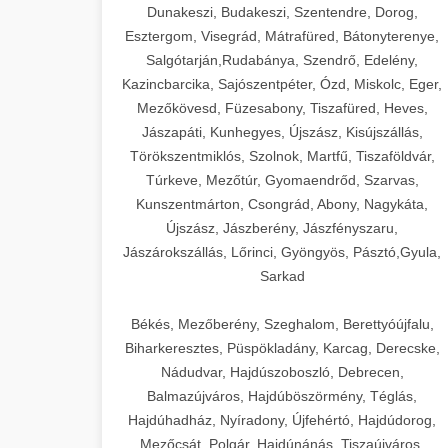
Dunakeszi, Budakeszi, Szentendre, Dorog,
Esztergom, Visegrád, Mátrafüred, Bátonyterenye,
Salgótarján,Rudabánya, Szendrő, Edelény,
Kazincbarcika, Sajószentpéter, Ózd, Miskolc, Eger,
Mezőkövesd, Füzesabony, Tiszafüred, Heves,
Jászapáti, Kunhegyes, Újszász, Kisújszállás,
Törökszentmiklós, Szolnok, Martfű, Tiszaföldvár,
Túrkeve, Mezőtúr, Gyomaendrőd, Szarvas,
Kunszentmárton, Csongrád, Abony, Nagykáta,
Újszász, Jászberény, Jászfényszaru,
Jászárokszállás, Lőrinci, Gyöngyös, Pásztó,Gyula,
Sarkad
Békés, Mezőberény, Szeghalom, Berettyóújfalu,
Biharkeresztes, Püspökladány, Karcag, Derecske,
Nádudvar, Hajdúszoboszló, Debrecen,
Balmazújváros, Hajdúböszörmény, Téglás,
Hajdúhadház, Nyíradony, Újfehértó, Hajdúdorog,
Mezőcsát, Polgár, Hajdúnánás, Tiszaújváros,