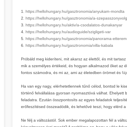
1.
https://hellohungary.hu/gasztronomia/anyukam-mondta
2.
https://hellohungary.hu/gasztronomia/a-szepasszonyvolg
3.
https://hellohungary.hu/aktiv/a-csodalatos-dunakanyar
4.
https://hellohungary.hu/audioguide/szigligeti-var
5.
https://hellohungary.hu/gasztronomia/panorama-etterem
6.
https://hellohungary.hu/gasztronomia/villa-kabala
Próbáld meg kideríteni, mit akarsz az élettől, és mit tartas
mik a személyes értékeid, és hogyan alkalmazod őket az él
fontos számodra, és mi az, ami az életedben örömet és
fá
Ha van egy nagy, elérhetetlennek tűnő célod, bontsd le kis
történő felvállalása gyorsan nyomasztóvá válhat. Ehelyett 
feladatra. Ezután összpontosíts az egyes feladatok teljesít
erőfeszítésed összeadódik, és lehetővé teszi, hogy elérd a
Ne félj a változástól. Sok ember megalapozottan fél a válto
kényelmesen érzi magát? A probléma az, hogy a világ folya