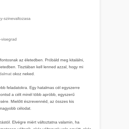
y-szinevaltozasa
-visegrad
z fontosnak az életedben. Próbáld meg kitalálni,
etedben. Tisztában kell lenned azzal, hogy mi
jdalmat
okoz neked.
ebb feladatokra. Egy hatalmas cél egyszerre
bontsd a célt minél több apróbb, egyszerű
ésére. Mielőtt észrevennéd, az összes kis
 nagyobb célodat.
zástól. Elvégre miért változtatna valamin, ha
matosan változik, akár változunk vele együtt, akár