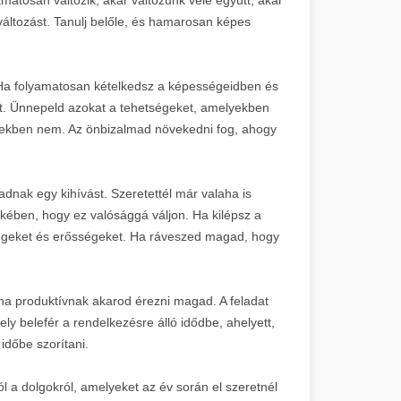
változást. Tanulj belőle, és hamarosan képes
 Ha folyamatosan kételkedsz a képességeidben és
yt. Ünnepeld azokat a tehetségeket, amelyekben
lyekben nem. Az önbizalmad növekedni fog, ahogy
dnak egy kihívást. Szeretettél már valaha is
kében, hogy ez valósággá váljon. Ha kilépsz a
etségeket és erősségeket. Ha ráveszed magad, hogy
 ha produktívnak akarod érezni magad. A feladat
ely belefér a rendelkezésre álló idődbe, ahelyett,
időbe szorítani.
ól a dolgokról, amelyeket az év során el szeretnél