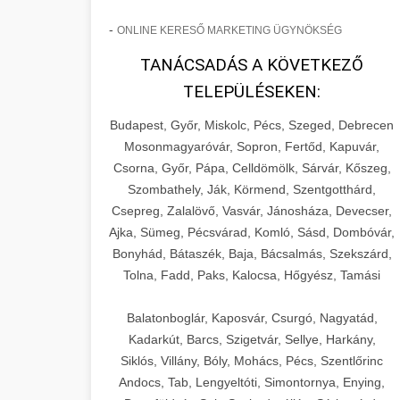
-
ONLINE KERESŐ MARKETING ÜGYNÖKSÉG
TANÁCSADÁS A KÖVETKEZŐ
TELEPÜLÉSEKEN:
Budapest, Győr, Miskolc, Pécs, Szeged, Debrecen
Mosonmagyaróvár, Sopron, Fertőd, Kapuvár,
Csorna, Győr, Pápa, Celldömölk, Sárvár, Kőszeg,
Szombathely, Ják, Körmend, Szentgotthárd,
Csepreg, Zalalövő, Vasvár, Jánosháza, Devecser,
Ajka, Sümeg, Pécsvárad, Komló, Sásd, Dombóvár,
Bonyhád, Bátaszék, Baja, Bácsalmás, Szekszárd,
Tolna, Fadd, Paks, Kalocsa, Hőgyész, Tamási
Balatonboglár, Kaposvár, Csurgó, Nagyatád,
Kadarkút, Barcs, Szigetvár, Sellye, Harkány,
Siklós, Villány, Bóly, Mohács, Pécs, Szentlőrinc
Andocs, Tab, Lengyeltóti, Simontornya, Enying,