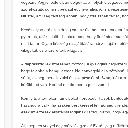
végezni. Vegyél bele olyan dolgokat, amelyek elvégzése mu
szórakoztatóak, mint például egy nyaralás. A lista vezetésév
kitűztél, ami segíteni fog abban, hogy fókuszban tartsd, h
Kevés olyan erőteljes dolog van az életben, mint megtaníta
gyermek, akár felnőtt. Fontold meg, hogy önkéntes munkát v
mint tanár. Olyan készség elsajátítására adsz majd lehetős
világukat, és a szeretteik világát is.
A depresszió leküzdéséhez mozogj! A gyaloglás nagyszerű
hogy feldobd a hangulatodat. Ne hanyagold el a sétálást!
sétát, az segíthet ellazulni és kikapcsolódni. Szánj időt ar
körülötted van. Keresd mindenben a pozitívumot.
Könnyíts a terheken, amelyeket hordozol. Ha sok bűntudat
hasznodra válik, ha szakembert keresel fel, aki segít rend
ezek az érzések elhatalmasodjanak rajtad, biztos, hogy eg
Állj meg, és vegyél egy mély lélegzetet! Ez tényleg működi