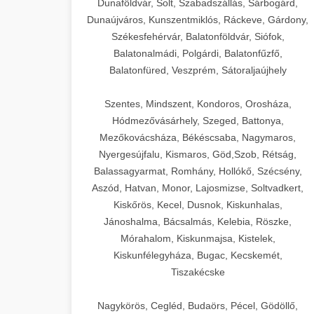
Dunaföldvár, Solt, Szabadszállás, Sárbogárd,
Dunaújváros, Kunszentmiklós, Ráckeve, Gárdony,
Székesfehérvár, Balatonföldvár, Siófok,
Balatonalmádi, Polgárdi, Balatonfűzfő,
Balatonfüred, Veszprém, Sátoraljaújhely
Szentes, Mindszent, Kondoros, Orosháza,
Hódmezővásárhely, Szeged, Battonya,
Mezőkovácsháza, Békéscsaba, Nagymaros,
Nyergesújfalu, Kismaros, Göd,Szob, Rétság,
Balassagyarmat, Romhány, Hollókő, Szécsény,
Aszód, Hatvan, Monor, Lajosmizse, Soltvadkert,
Kiskőrös, Kecel, Dusnok, Kiskunhalas,
Jánoshalma, Bácsalmás, Kelebia, Röszke,
Mórahalom, Kiskunmajsa, Kistelek,
Kiskunfélegyháza, Bugac, Kecskemét,
Tiszakécske
Nagykörös, Cegléd, Budaörs, Pécel, Gödöllő,