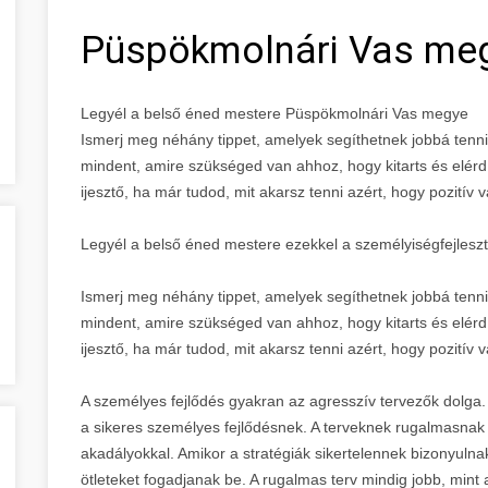
Püspökmolnári Vas me
Legyél a belső éned mestere Püspökmolnári Vas megye
Ismerj meg néhány tippet, amelyek segíthetnek jobbá tenni 
mindent, amire szükséged van ahhoz, hogy kitarts és elér
ijesztő, ha már tudod, mit akarsz tenni azért, hogy pozitív v
Legyél a belső éned mestere ezekkel a személyiségfejleszté
Ismerj meg néhány tippet, amelyek segíthetnek jobbá tenni 
mindent, amire szükséged van ahhoz, hogy kitarts és elér
ijesztő, ha már tudod, mit akarsz tenni azért, hogy pozitív v
A személyes fejlődés gyakran az agresszív tervezők dolga.
a sikeres személyes fejlődésnek. A terveknek rugalmasnak
akadályokkal. Amikor a stratégiák sikertelennek bizonyulnak,
ötleteket fogadjanak be. A rugalmas terv mindig jobb, mint 