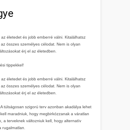
gye
az életedet és jobb emberré válni. Kitalálhatsz
d az összes személyes célodat. Nem is olyan
áltozásokat érj el az életedben.
si tippekkel!
az életedet és jobb emberré válni. Kitalálhatsz
d az összes személyes célodat. Nem is olyan
áltozásokat érj el az életedben.
 A túlságosan szigorú terv azonban akadálya lehet
 kell maradniuk, hogy megbirkózzanak a váratlan
 a terveknek változniuk kell, hogy alternatív
a rugalmatlan.