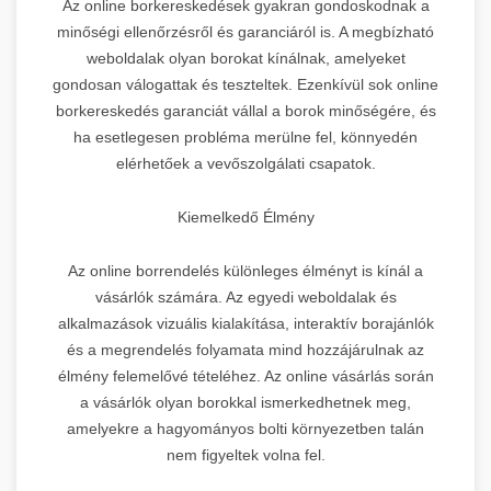
Az online borkereskedések gyakran gondoskodnak a
minőségi ellenőrzésről és garanciáról is. A megbízható
weboldalak olyan borokat kínálnak, amelyeket
gondosan válogattak és teszteltek. Ezenkívül sok online
borkereskedés garanciát vállal a borok minőségére, és
ha esetlegesen probléma merülne fel, könnyedén
elérhetőek a vevőszolgálati csapatok.
Kiemelkedő Élmény
Az online borrendelés különleges élményt is kínál a
vásárlók számára. Az egyedi weboldalak és
alkalmazások vizuális kialakítása, interaktív borajánlók
és a megrendelés folyamata mind hozzájárulnak az
élmény felemelővé tételéhez. Az online vásárlás során
a vásárlók olyan borokkal ismerkedhetnek meg,
amelyekre a hagyományos bolti környezetben talán
nem figyeltek volna fel.