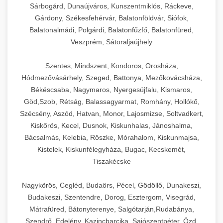
Sárbogárd, Dunaújváros, Kunszentmiklós, Ráckeve,
Gárdony, Székesfehérvár, Balatonföldvár, Siófok,
Balatonalmádi, Polgárdi, Balatonfűzfő, Balatonfüred,
Veszprém, Sátoraljaújhely
Szentes, Mindszent, Kondoros, Orosháza,
Hódmezővásárhely, Szeged, Battonya, Mezőkovácsháza,
Békéscsaba, Nagymaros, Nyergesújfalu, Kismaros,
Göd,Szob, Rétság, Balassagyarmat, Romhány, Hollókő,
Szécsény, Aszód, Hatvan, Monor, Lajosmizse, Soltvadkert,
Kiskőrös, Kecel, Dusnok, Kiskunhalas, Jánoshalma,
Bácsalmás, Kelebia, Röszke, Mórahalom, Kiskunmajsa,
Kistelek, Kiskunfélegyháza, Bugac, Kecskemét,
Tiszakécske
Nagykörös, Cegléd, Budaörs, Pécel, Gödöllő, Dunakeszi,
Budakeszi, Szentendre, Dorog, Esztergom, Visegrád,
Mátrafüred, Bátonyterenye, Salgótarján,Rudabánya,
Szendrő, Edelény, Kazincbarcika, Sajószentpéter, Ózd,