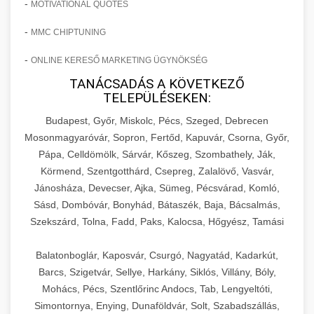
-
MOTIVATIONAL QUOTES
-
MMC CHIPTUNING
-
ONLINE KERESŐ MARKETING ÜGYNÖKSÉG
TANÁCSADÁS A KÖVETKEZŐ
TELEPÜLÉSEKEN:
Budapest, Győr, Miskolc, Pécs, Szeged, Debrecen
Mosonmagyaróvár, Sopron, Fertőd, Kapuvár, Csorna, Győr,
Pápa, Celldömölk, Sárvár, Kőszeg, Szombathely, Ják,
Körmend, Szentgotthárd, Csepreg, Zalalövő, Vasvár,
Jánosháza, Devecser, Ajka, Sümeg, Pécsvárad, Komló,
Sásd, Dombóvár, Bonyhád, Bátaszék, Baja, Bácsalmás,
Szekszárd, Tolna, Fadd, Paks, Kalocsa, Hőgyész, Tamási
Balatonboglár, Kaposvár, Csurgó, Nagyatád, Kadarkút,
Barcs, Szigetvár, Sellye, Harkány, Siklós, Villány, Bóly,
Mohács, Pécs, Szentlőrinc Andocs, Tab, Lengyeltóti,
Simontornya, Enying, Dunaföldvár, Solt, Szabadszállás,