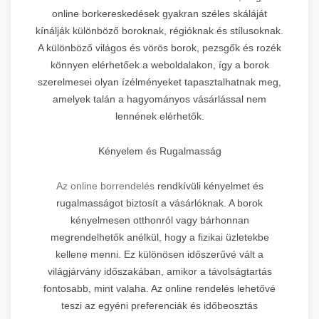
online borkereskedések gyakran széles skáláját
kínálják különböző boroknak, régióknak és stílusoknak.
A különböző világos és vörös borok, pezsgők és rozék
könnyen elérhetőek a weboldalakon, így a borok
szerelmesei olyan ízélményeket tapasztalhatnak meg,
amelyek talán a hagyományos vásárlással nem
lennének elérhetők.
Kényelem és Rugalmasság
Az online borrendelés
rendkívüli kényelmet és
rugalmasságot biztosít a vásárlóknak. A borok
kényelmesen otthonról vagy bárhonnan
megrendelhetők anélkül, hogy a fizikai üzletekbe
kellene menni. Ez különösen időszerűvé vált a
világjárvány időszakában, amikor a távolságtartás
fontosabb, mint valaha. Az online rendelés lehetővé
teszi az egyéni preferenciák és időbeosztás