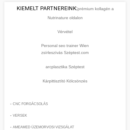
KIEMELT PARTNEREINK:
prémium kollagén a
Nutrinature oldalon
Vérvétel
Personal seo trainer Wien
zsírleszívás Széptest.com
arcplasztika Széptest
Kárpittisztító Kölcsönzés
-
CNC FORGÁCSOLÁS
-
VERSEK
-
AMEAMED ÜZEMORVOSI VIZSGÁLAT