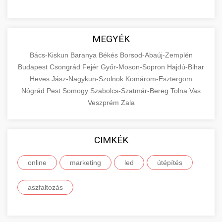
MEGYÉK
Bács-Kiskun
Baranya
Békés
Borsod-Abaúj-Zemplén
Budapest
Csongrád
Fejér
Győr-Moson-Sopron
Hajdú-Bihar
Heves
Jász-Nagykun-Szolnok
Komárom-Esztergom
Nógrád
Pest
Somogy
Szabolcs-Szatmár-Bereg
Tolna
Vas
Veszprém
Zala
CIMKÉK
online
marketing
led
útépítés
aszfaltozás