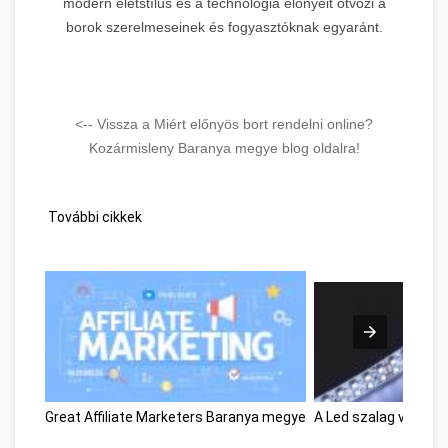
modern életstílus és a technológia előnyeit ötvözi a
borok szerelmeseinek és fogyasztóknak egyaránt.
<-- Vissza a Miért előnyös bort rendelni online?
Kozármisleny Baranya megye blog oldalra!
További cikkek
Great Affiliate Marketers Baranya megye
A Led szalag varázs