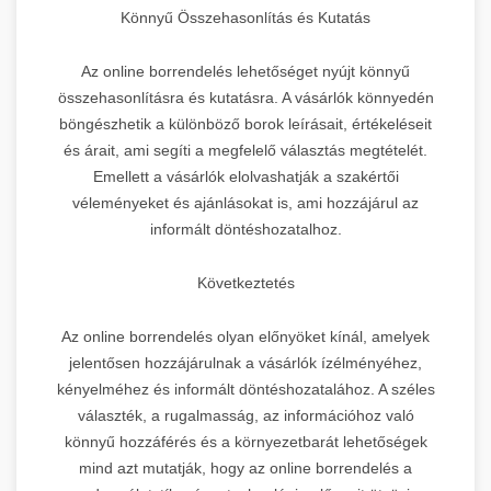
Könnyű Összehasonlítás és Kutatás
Az online borrendelés lehetőséget nyújt könnyű
összehasonlításra és kutatásra. A vásárlók könnyedén
böngészhetik a különböző borok leírásait, értékeléseit
és árait, ami segíti a megfelelő választás megtételét.
Emellett a vásárlók elolvashatják a szakértői
véleményeket és ajánlásokat is, ami hozzájárul az
informált döntéshozatalhoz.
Következtetés
Az online borrendelés olyan előnyöket kínál, amelyek
jelentősen hozzájárulnak a vásárlók ízélményéhez,
kényelméhez és informált döntéshozatalához. A széles
választék, a rugalmasság, az információhoz való
könnyű hozzáférés és a környezetbarát lehetőségek
mind azt mutatják, hogy az online borrendelés a