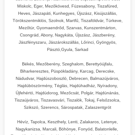
Miskolc, Eger, Mezőkövesd, Füzesabony, Tiszafüred,
Heves, Jászapáti, Kunhegyes, Újszász, Kisújszállás,
Törökszentmiklós, Szolnok, Martfű, Tiszaföldvár, Túrkeve,
Mezőtúr, Gyomaendrőd, Szarvas, Kunszentmárton,
Csongrád, Abony, Nagykáta, Újszász, Jászberény,
Jászfényszaru, Jászárokszállás, Lőrinci, Gyöngyös,
Pásztó,Gyula, Sarkad
Békés, Mezőberény, Szeghalom, Berettyóújfalu,
Biharkeresztes, Püspökladány, Karcag, Derecske,
Nádudvar, Hajdúszoboszló, Debrecen, Balmazújváros,
Hajdúböszörmény, Téglás, Hajdúhadház, Nyíradony,
Újfehértó, Hajdúdorog, Mezőcsát, Polgár, Hajdúnánás,
Tiszaújváros, Tiszavasvári, Tiszalök, Tokaj, Felsőzsolca,
Szikszó, Szerencs, Sárospatak, Zalaszentgrót
Hévíz, Tapolca, Keszthely, Lenti, Zalakaros, Letenye,
Nagykanizsa, Marcali, Böhönye, Fonyód, Balatonlelle,