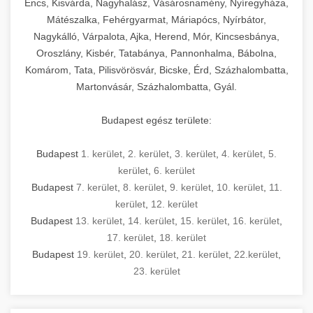
Encs, Kisvárda, Nagyhalász, Vásárosnamény, Nyíregyháza,
Mátészalka, Fehérgyarmat, Máriapócs, Nyírbátor,
Nagykálló, Várpalota, Ajka, Herend, Mór, Kincsesbánya,
Oroszlány, Kisbér, Tatabánya, Pannonhalma, Bábolna,
Komárom, Tata, Pilisvörösvár, Bicske, Érd, Százhalombatta,
Martonvásár, Százhalombatta, Gyál.
Budapest egész területe:
Budapest
1. kerület
,
2. kerület
,
3. kerület
,
4. kerület
,
5.
kerület
,
6. kerület
Budapest
7. kerület
,
8. kerület
,
9. kerület
,
10. kerület
,
11.
kerület
,
12. kerület
Budapest
13. kerület
,
14. kerület
,
15. kerület
,
16. kerület
,
17. kerület
,
18. kerület
Budapest
19. kerület
,
20. kerület
,
21. kerület
,
22.kerület
,
23. kerület