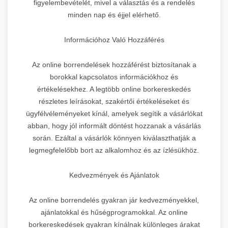
figyelembevételét, mivel a választás és a rendelés
minden nap és éjjel elérhető.
Információhoz Való Hozzáférés
Az online borrendelések hozzáférést biztosítanak a
borokkal kapcsolatos információkhoz és
értékelésekhez. A legtöbb online borkereskedés
részletes leírásokat, szakértői értékeléseket és
ügyfélvéleményeket kínál, amelyek segítik a vásárlókat
abban, hogy jól informált döntést hozzanak a vásárlás
során. Ezáltal a vásárlók könnyen kiválaszthatják a
legmegfelelőbb bort az alkalomhoz és az ízlésükhöz.
Kedvezmények és Ajánlatok
Az online borrendelés gyakran jár kedvezményekkel,
ajánlatokkal és hűségprogramokkal. Az online
borkereskedések gyakran kínálnak különleges árakat