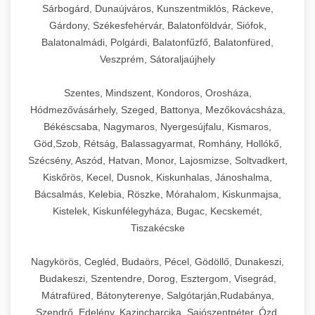
Sárbogárd, Dunaújváros, Kunszentmiklós, Ráckeve,
Gárdony, Székesfehérvár, Balatonföldvár, Siófok,
Balatonalmádi, Polgárdi, Balatonfűzfő, Balatonfüred,
Veszprém, Sátoraljaújhely
Szentes, Mindszent, Kondoros, Orosháza,
Hódmezővásárhely, Szeged, Battonya, Mezőkovácsháza,
Békéscsaba, Nagymaros, Nyergesújfalu, Kismaros,
Göd,Szob, Rétság, Balassagyarmat, Romhány, Hollókő,
Szécsény, Aszód, Hatvan, Monor, Lajosmizse, Soltvadkert,
Kiskőrös, Kecel, Dusnok, Kiskunhalas, Jánoshalma,
Bácsalmás, Kelebia, Röszke, Mórahalom, Kiskunmajsa,
Kistelek, Kiskunfélegyháza, Bugac, Kecskemét,
Tiszakécske
Nagykörös, Cegléd, Budaörs, Pécel, Gödöllő, Dunakeszi,
Budakeszi, Szentendre, Dorog, Esztergom, Visegrád,
Mátrafüred, Bátonyterenye, Salgótarján,Rudabánya,
Szendrő, Edelény, Kazincbarcika, Sajószentpéter, Ózd,