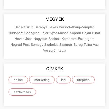
MEGYÉK
Bács-Kiskun
Baranya
Békés
Borsod-Abaúj-Zemplén
Budapest
Csongrád
Fejér
Győr-Moson-Sopron
Hajdú-Bihar
Heves
Jász-Nagykun-Szolnok
Komárom-Esztergom
Nógrád
Pest
Somogy
Szabolcs-Szatmár-Bereg
Tolna
Vas
Veszprém
Zala
CIMKÉK
online
marketing
led
útépítés
aszfaltozás