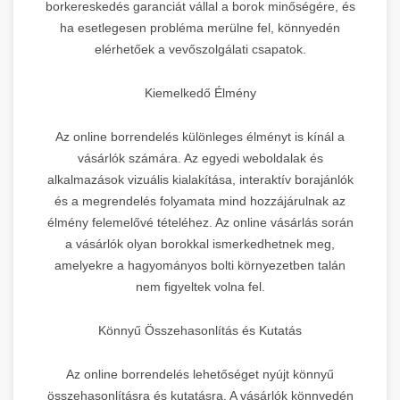
borkereskedés garanciát vállal a borok minőségére, és
ha esetlegesen probléma merülne fel, könnyedén
elérhetőek a vevőszolgálati csapatok.
Kiemelkedő Élmény
Az online borrendelés különleges élményt is kínál a
vásárlók számára. Az egyedi weboldalak és
alkalmazások vizuális kialakítása, interaktív borajánlók
és a megrendelés folyamata mind hozzájárulnak az
élmény felemelővé tételéhez. Az online vásárlás során
a vásárlók olyan borokkal ismerkedhetnek meg,
amelyekre a hagyományos bolti környezetben talán
nem figyeltek volna fel.
Könnyű Összehasonlítás és Kutatás
Az online borrendelés lehetőséget nyújt könnyű
összehasonlításra és kutatásra. A vásárlók könnyedén