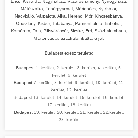
Encs, Kisvárda, Nagyhalász, Vásárosnamény, Nyíregyháza,
Mátészalka, Fehérgyarmat, Máriapócs, Nyírbátor,
Nagykálló, Várpalota, Ajka, Herend, Mór, Kincsesbánya,
Oroszlány, Kisbér, Tatabánya, Pannonhalma, Bábolna,
Komárom, Tata, Pilisvörösvár, Bicske, Érd, Százhalombatta,
Martonvásár, Százhalombatta, Gyál.
Budapest egész területe:
Budapest
1. kerület
,
2. kerület
,
3. kerület
,
4. kerület
,
5.
kerület
,
6. kerület
Budapest
7. kerület
,
8. kerület
,
9. kerület
,
10. kerület
,
11.
kerület
,
12. kerület
Budapest
13. kerület
,
14. kerület
,
15. kerület
,
16. kerület
,
17. kerület
,
18. kerület
Budapest
19. kerület
,
20. kerület
,
21. kerület
,
22.kerület
,
23. kerület