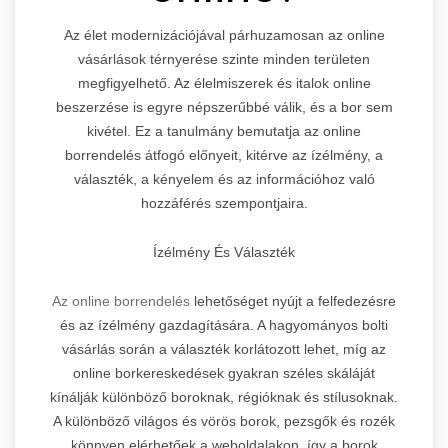
Az élet modernizációjával párhuzamosan az online
vásárlások térnyerése szinte minden területen
megfigyelhető. Az élelmiszerek és italok online
beszerzése is egyre népszerűbbé válik, és a bor sem
kivétel. Ez a tanulmány bemutatja az online
borrendelés átfogó előnyeit, kitérve az ízélmény, a
választék, a kényelem és az információhoz való
hozzáférés szempontjaira.
Ízélmény És Választék
Az online borrendelés
lehetőséget nyújt a felfedezésre
és az ízélmény gazdagítására. A hagyományos bolti
vásárlás során a választék korlátozott lehet, míg az
online borkereskedések gyakran széles skáláját
kínálják különböző boroknak, régióknak és stílusoknak.
A különböző világos és vörös borok, pezsgők és rozék
könnyen elérhetőek a weboldalakon, így a borok