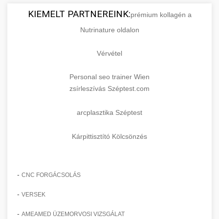
KIEMELT PARTNEREINK:
prémium kollagén a
Nutrinature oldalon
Vérvétel
Personal seo trainer Wien
zsírleszívás Széptest.com
arcplasztika Széptest
Kárpittisztító Kölcsönzés
-
CNC FORGÁCSOLÁS
-
VERSEK
-
AMEAMED ÜZEMORVOSI VIZSGÁLAT