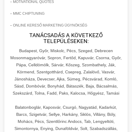
-
MOTIVATIONAL QUOTES
-
MMC CHIPTUNING
-
ONLINE KERESŐ MARKETING ÜGYNÖKSÉG
TANÁCSADÁS A KÖVETKEZŐ
TELEPÜLÉSEKEN:
Budapest, Győr, Miskolc, Pécs, Szeged, Debrecen
Mosonmagyaróvár, Sopron, Fertőd, Kapuvár, Csorna, Győr,
Pápa, Celldömölk, Sárvár, Kőszeg, Szombathely, Ják,
Körmend, Szentgotthárd, Csepreg, Zalalövő, Vasvár,
Jánosháza, Devecser, Ajka, Sümeg, Pécsvárad, Komló,
Sásd, Dombóvár, Bonyhád, Bátaszék, Baja, Bácsalmás,
Szekszárd, Tolna, Fadd, Paks, Kalocsa, Hőgyész, Tamási
Balatonboglár, Kaposvár, Csurgó, Nagyatád, Kadarkút,
Barcs, Szigetvár, Sellye, Harkány, Siklós, Villány, Bóly,
Mohács, Pécs, Szentlőrinc Andocs, Tab, Lengyeltóti,
Simontornya, Enying, Dunaföldvár, Solt, Szabadszállás,