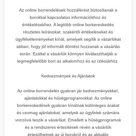
Az online borrendelések hozzáférést biztosítanak a
borokkal kapcsolatos információkhoz és
értékelésekhez. A legtöbb online borkereskedés
részletes leírásokat, szakértői értékeléseket és
ügyfélvéleményeket kínál, amelyek segítik a vásárlókat
abban, hogy jól informált döntést hozzanak a vásárlás
során. Ezáltal a vásárlók könnyen kiválaszthatják a
legmegfelelőbb bort az alkalomhoz és az ízlésükhöz.
Kedvezmények és Ajánlatok
Az online borrendelés gyakran jár kedvezményekkel,
ajánlatokkal és hűségprogramokkal. Az online
borkereskedések gyakran kínálnak különleges árakat
és csomag ajánlatokat, amelyek az ügyfelek számára
vonzóvá teszik a vásárlást. Emellett a hűségprogramok
és a rendszeres értesítések révén a vásárlók
értesülhetnek az új borokról és az aktuális