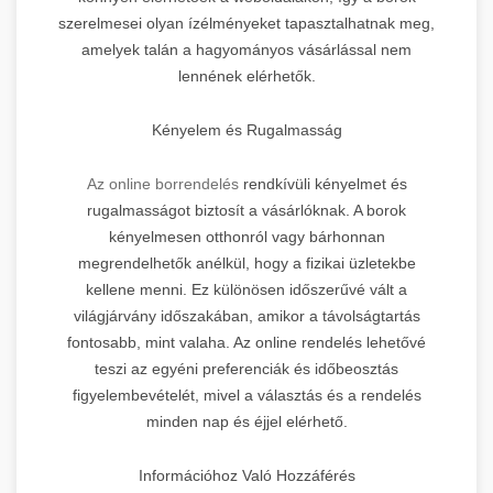
szerelmesei olyan ízélményeket tapasztalhatnak meg,
amelyek talán a hagyományos vásárlással nem
lennének elérhetők.
Kényelem és Rugalmasság
Az online borrendelés
rendkívüli kényelmet és
rugalmasságot biztosít a vásárlóknak. A borok
kényelmesen otthonról vagy bárhonnan
megrendelhetők anélkül, hogy a fizikai üzletekbe
kellene menni. Ez különösen időszerűvé vált a
világjárvány időszakában, amikor a távolságtartás
fontosabb, mint valaha. Az online rendelés lehetővé
teszi az egyéni preferenciák és időbeosztás
figyelembevételét, mivel a választás és a rendelés
minden nap és éjjel elérhető.
Információhoz Való Hozzáférés