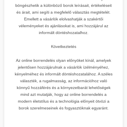
böngészhetik a különböző borok leírásait, értékeléseit
és árait, ami segíti a megfelelő választás megtételét.
Emellett a vásárlók elolvashatják a szakértői
véleményeket és ajánlásokat is, ami hozzájárul az
informált döntéshozatalhoz.
Következtetés
Az online borrendelés olyan előnyöket kínál, amelyek
jelentősen hozzájárulnak a vásárlók ízélményéhez,
kényelméhez és informált döntéshozatalához. A széles
választék, a rugalmasság, az információhoz való
könnyű hozzáférés és a környezetbarát lehetőségek
mind azt mutatják, hogy az online borrendelés a
modern életstílus és a technológia előnyeit ötvözi a
borok szerelmeseinek és fogyasztóknak egyaránt.