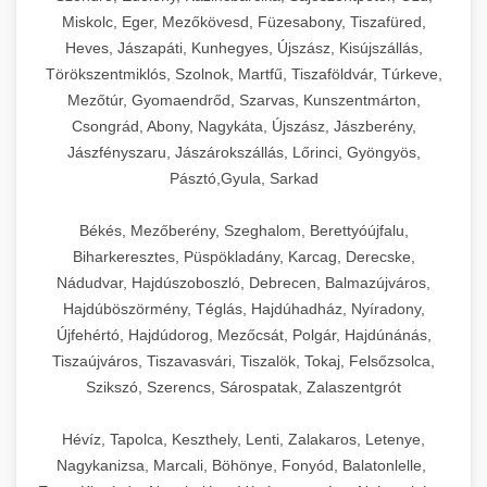
Miskolc, Eger, Mezőkövesd, Füzesabony, Tiszafüred,
Heves, Jászapáti, Kunhegyes, Újszász, Kisújszállás,
Törökszentmiklós, Szolnok, Martfű, Tiszaföldvár, Túrkeve,
Mezőtúr, Gyomaendrőd, Szarvas, Kunszentmárton,
Csongrád, Abony, Nagykáta, Újszász, Jászberény,
Jászfényszaru, Jászárokszállás, Lőrinci, Gyöngyös,
Pásztó,Gyula, Sarkad
Békés, Mezőberény, Szeghalom, Berettyóújfalu,
Biharkeresztes, Püspökladány, Karcag, Derecske,
Nádudvar, Hajdúszoboszló, Debrecen, Balmazújváros,
Hajdúböszörmény, Téglás, Hajdúhadház, Nyíradony,
Újfehértó, Hajdúdorog, Mezőcsát, Polgár, Hajdúnánás,
Tiszaújváros, Tiszavasvári, Tiszalök, Tokaj, Felsőzsolca,
Szikszó, Szerencs, Sárospatak, Zalaszentgrót
Hévíz, Tapolca, Keszthely, Lenti, Zalakaros, Letenye,
Nagykanizsa, Marcali, Böhönye, Fonyód, Balatonlelle,