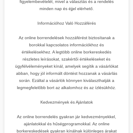
figyelembevételét, mivel a választás és a rendelés
minden nap és éjjel elérhető.
Információhoz Való Hozzáférés
Az online borrendelések hozzáférést biztosítanak a
borokkal kapcsolatos információkhoz és
értékelésekhez. A legtöbb online borkereskedés
részletes leírásokat, szakértői értékeléseket és
ügyfélvéleményeket kínál, amelyek segítik a vásárlókat
abban, hogy jól informált döntést hozzanak a vásárlás
során. Ezáltal a vásárlók könnyen kiválaszthatják a
legmegfelelőbb bort az alkalomhoz és az ízlésükhöz.
Kedvezmények és Ajánlatok
Az online borrendelés gyakran jár kedvezményekkel,
ajánlatokkal és hűségprogramokkal. Az online
borkereskedések gyakran kínálnak különleges árakat