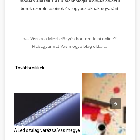
modern életstílus és a technológia előnyeit ötvözi a
borok szerelmeseinek és fogyasztóknak egyaránt.
<-- Vissza a Miért előnyös bort rendelni online?
Rábagyarmat Vas megye blog oldalra!
További cikkek
A Led szalag varázsa Vas megye