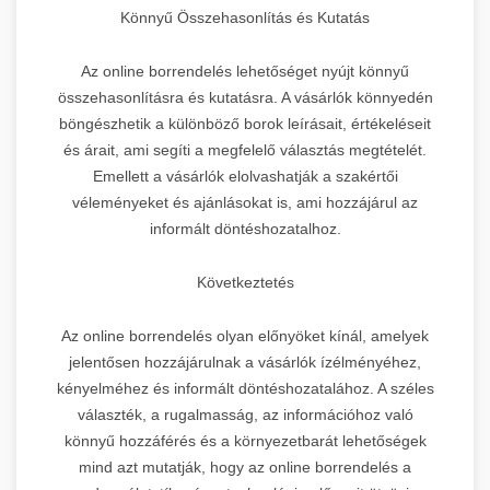
Könnyű Összehasonlítás és Kutatás
Az online borrendelés lehetőséget nyújt könnyű
összehasonlításra és kutatásra. A vásárlók könnyedén
böngészhetik a különböző borok leírásait, értékeléseit
és árait, ami segíti a megfelelő választás megtételét.
Emellett a vásárlók elolvashatják a szakértői
véleményeket és ajánlásokat is, ami hozzájárul az
informált döntéshozatalhoz.
Következtetés
Az online borrendelés olyan előnyöket kínál, amelyek
jelentősen hozzájárulnak a vásárlók ízélményéhez,
kényelméhez és informált döntéshozatalához. A széles
választék, a rugalmasság, az információhoz való
könnyű hozzáférés és a környezetbarát lehetőségek
mind azt mutatják, hogy az online borrendelés a