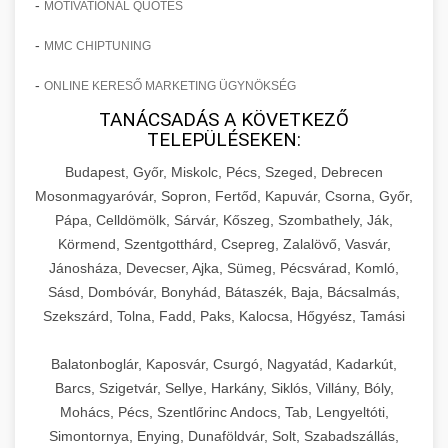
-
MOTIVATIONAL QUOTES
-
MMC CHIPTUNING
-
ONLINE KERESŐ MARKETING ÜGYNÖKSÉG
TANÁCSADÁS A KÖVETKEZŐ
TELEPÜLÉSEKEN:
Budapest, Győr, Miskolc, Pécs, Szeged, Debrecen
Mosonmagyaróvár, Sopron, Fertőd, Kapuvár, Csorna, Győr,
Pápa, Celldömölk, Sárvár, Kőszeg, Szombathely, Ják,
Körmend, Szentgotthárd, Csepreg, Zalalövő, Vasvár,
Jánosháza, Devecser, Ajka, Sümeg, Pécsvárad, Komló,
Sásd, Dombóvár, Bonyhád, Bátaszék, Baja, Bácsalmás,
Szekszárd, Tolna, Fadd, Paks, Kalocsa, Hőgyész, Tamási
Balatonboglár, Kaposvár, Csurgó, Nagyatád, Kadarkút,
Barcs, Szigetvár, Sellye, Harkány, Siklós, Villány, Bóly,
Mohács, Pécs, Szentlőrinc Andocs, Tab, Lengyeltóti,
Simontornya, Enying, Dunaföldvár, Solt, Szabadszállás,