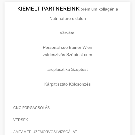
KIEMELT PARTNEREINK:
prémium kollagén a
Nutrinature oldalon
Vérvétel
Personal seo trainer Wien
zsírleszívás Széptest.com
arcplasztika Széptest
Kárpittisztító Kölcsönzés
-
CNC FORGÁCSOLÁS
-
VERSEK
-
AMEAMED ÜZEMORVOSI VIZSGÁLAT