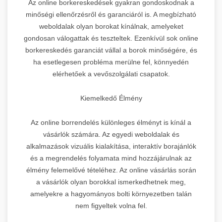
Az online borkereskedések gyakran gondoskodnak a
minőségi ellenőrzésről és garanciáról is. A megbízható
weboldalak olyan borokat kínálnak, amelyeket
gondosan válogattak és teszteltek. Ezenkívül sok online
borkereskedés garanciát vállal a borok minőségére, és
ha esetlegesen probléma merülne fel, könnyedén
elérhetőek a vevőszolgálati csapatok.
Kiemelkedő Élmény
Az online borrendelés különleges élményt is kínál a
vásárlók számára. Az egyedi weboldalak és
alkalmazások vizuális kialakítása, interaktív borajánlók
és a megrendelés folyamata mind hozzájárulnak az
élmény felemelővé tételéhez. Az online vásárlás során
a vásárlók olyan borokkal ismerkedhetnek meg,
amelyekre a hagyományos bolti környezetben talán
nem figyeltek volna fel.