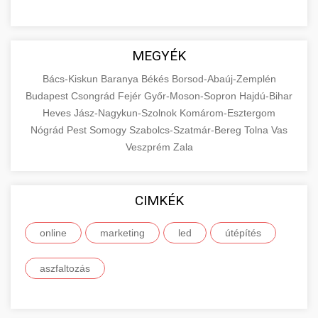
MEGYÉK
Bács-Kiskun
Baranya
Békés
Borsod-Abaúj-Zemplén
Budapest
Csongrád
Fejér
Győr-Moson-Sopron
Hajdú-Bihar
Heves
Jász-Nagykun-Szolnok
Komárom-Esztergom
Nógrád
Pest
Somogy
Szabolcs-Szatmár-Bereg
Tolna
Vas
Veszprém
Zala
CIMKÉK
online
marketing
led
útépítés
aszfaltozás