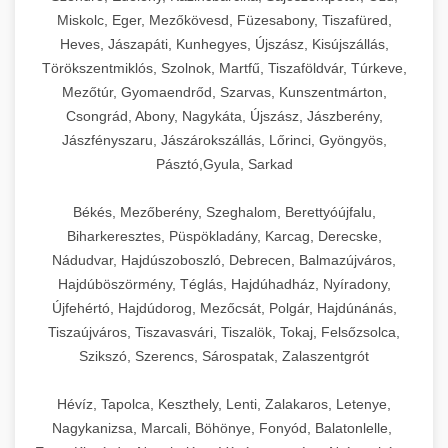
Miskolc, Eger, Mezőkövesd, Füzesabony, Tiszafüred,
Heves, Jászapáti, Kunhegyes, Újszász, Kisújszállás,
Törökszentmiklós, Szolnok, Martfű, Tiszaföldvár, Túrkeve,
Mezőtúr, Gyomaendrőd, Szarvas, Kunszentmárton,
Csongrád, Abony, Nagykáta, Újszász, Jászberény,
Jászfényszaru, Jászárokszállás, Lőrinci, Gyöngyös,
Pásztó,Gyula, Sarkad
Békés, Mezőberény, Szeghalom, Berettyóújfalu,
Biharkeresztes, Püspökladány, Karcag, Derecske,
Nádudvar, Hajdúszoboszló, Debrecen, Balmazújváros,
Hajdúböszörmény, Téglás, Hajdúhadház, Nyíradony,
Újfehértó, Hajdúdorog, Mezőcsát, Polgár, Hajdúnánás,
Tiszaújváros, Tiszavasvári, Tiszalök, Tokaj, Felsőzsolca,
Szikszó, Szerencs, Sárospatak, Zalaszentgrót
Hévíz, Tapolca, Keszthely, Lenti, Zalakaros, Letenye,
Nagykanizsa, Marcali, Böhönye, Fonyód, Balatonlelle,