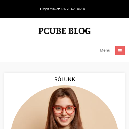
Hívjon minket: +36 70 629 06 90
Menü
RÓLUNK