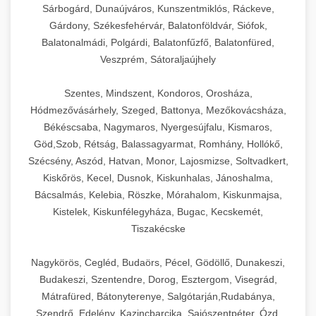
Sárbogárd, Dunaújváros, Kunszentmiklós, Ráckeve,
Gárdony, Székesfehérvár, Balatonföldvár, Siófok,
Balatonalmádi, Polgárdi, Balatonfűzfő, Balatonfüred,
Veszprém, Sátoraljaújhely
Szentes, Mindszent, Kondoros, Orosháza,
Hódmezővásárhely, Szeged, Battonya, Mezőkovácsháza,
Békéscsaba, Nagymaros, Nyergesújfalu, Kismaros,
Göd,Szob, Rétság, Balassagyarmat, Romhány, Hollókő,
Szécsény, Aszód, Hatvan, Monor, Lajosmizse, Soltvadkert,
Kiskőrös, Kecel, Dusnok, Kiskunhalas, Jánoshalma,
Bácsalmás, Kelebia, Röszke, Mórahalom, Kiskunmajsa,
Kistelek, Kiskunfélegyháza, Bugac, Kecskemét,
Tiszakécske
Nagykörös, Cegléd, Budaörs, Pécel, Gödöllő, Dunakeszi,
Budakeszi, Szentendre, Dorog, Esztergom, Visegrád,
Mátrafüred, Bátonyterenye, Salgótarján,Rudabánya,
Szendrő, Edelény, Kazincbarcika, Sajószentpéter, Ózd,