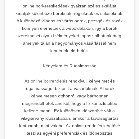
online borkereskedések gyakran széles skáláját
kínálják különböző boroknak, régióknak és stílusoknak.
A különböző világos és vörös borok, pezsgők és rozék
könnyen elérhetőek a weboldalakon, így a borok
szerelmesei olyan ízélményeket tapasztalhatnak meg,
amelyek talán a hagyományos vásárlással nem
lennének elérhetők.
Kényelem és Rugalmasság
Az online borrendelés
rendkívüli kényelmet és
rugalmasságot biztosít a vásárlóknak. A borok
kényelmesen otthonról vagy bárhonnan
megrendelhetők anélkül, hogy a fizikai üzletekbe
kellene menni. Ez különösen időszerűvé vált a
világjárvány időszakában, amikor a távolságtartás
fontosabb, mint valaha. Az online rendelés lehetővé
teszi az egyéni preferenciák és időbeosztás