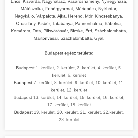
Encs, Kisvárda, Nagyhalász, Vásárosnamény, Nyíregyháza,
Mátészalka, Fehérgyarmat, Máriapócs, Nyírbátor,
Nagykálló, Várpalota, Ajka, Herend, Mór, Kincsesbánya,
Oroszlány, Kisbér, Tatabánya, Pannonhalma, Bábolna,
Komárom, Tata, Pilisvörösvár, Bicske, Érd, Százhalombatta,
Martonvásár, Százhalombatta, Gyál.
Budapest egész területe:
Budapest
1. kerület
,
2. kerület
,
3. kerület
,
4. kerület
,
5.
kerület
,
6. kerület
Budapest
7. kerület
,
8. kerület
,
9. kerület
,
10. kerület
,
11.
kerület
,
12. kerület
Budapest
13. kerület
,
14. kerület
,
15. kerület
,
16. kerület
,
17. kerület
,
18. kerület
Budapest
19. kerület
,
20. kerület
,
21. kerület
,
22.kerület
,
23. kerület