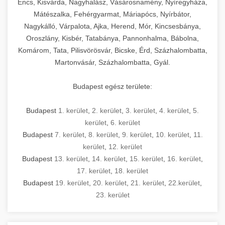
Encs, Kisvárda, Nagyhalász, Vásárosnamény, Nyíregyháza,
Mátészalka, Fehérgyarmat, Máriapócs, Nyírbátor,
Nagykálló, Várpalota, Ajka, Herend, Mór, Kincsesbánya,
Oroszlány, Kisbér, Tatabánya, Pannonhalma, Bábolna,
Komárom, Tata, Pilisvörösvár, Bicske, Érd, Százhalombatta,
Martonvásár, Százhalombatta, Gyál.
Budapest egész területe:
Budapest
1. kerület
,
2. kerület
,
3. kerület
,
4. kerület
,
5.
kerület
,
6. kerület
Budapest
7. kerület
,
8. kerület
,
9. kerület
,
10. kerület
,
11.
kerület
,
12. kerület
Budapest
13. kerület
,
14. kerület
,
15. kerület
,
16. kerület
,
17. kerület
,
18. kerület
Budapest
19. kerület
,
20. kerület
,
21. kerület
,
22.kerület
,
23. kerület