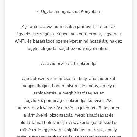
7. Ügyféltámogatás és Kényelem:
A jó autószervíz nem csak a járművet, hanem az
ügyfelet is szolgálja. Kényelmes várótermek, ingyenes
Wi-Fi, és barátságos személyzet mind hozzájárulnak az
ügyfél elégedettségéhez és kényelméhez.
A Jó Autószervíz Értékrendje
A jó autószervíz nem csupán hely, ahol autónkat
megjavíthatják, hanem olyan intézmény, amely a
szolgáltatás, a megbízhatóság és az
ügyfélközpontúság értékrendjét képviseli. Az
autószervíz kiválasztása azért is jelentős döntés, mert
a járműveink biztonságát, megbízhatóságát és
élettartamát befolyásolja. A szakértői gondoskodás
művészete egy olyan szolgáltatásban rejlik, amely
ötvözi a modern technológiát, az emberi kapcsolatokat