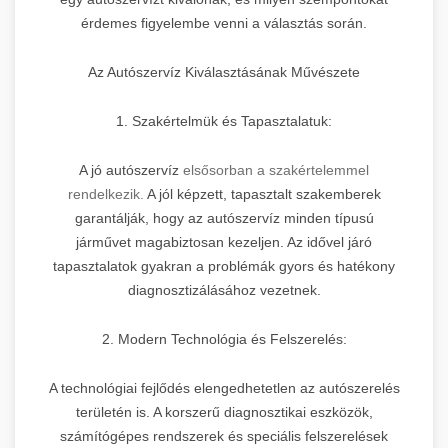
érdemes figyelembe venni a választás során.
Az Autószervíz Kiválasztásának Művészete
1. Szakértelmük és Tapasztalatuk:
A jó autószervíz
elsősorban a szakértelemmel
rendelkezik.
A jól képzett, tapasztalt szakemberek
garantálják, hogy az autószervíz minden típusú
járművet magabiztosan kezeljen. Az idővel járó
tapasztalatok gyakran a problémák gyors és hatékony
diagnosztizálásához vezetnek.
2. Modern Technológia és Felszerelés:
A technológiai fejlődés elengedhetetlen az autószerelés
területén is. A korszerű diagnosztikai eszközök,
számítógépes rendszerek és speciális felszerelések