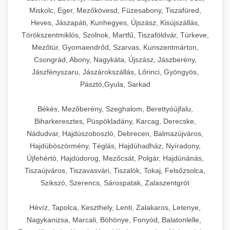
Miskolc, Eger, Mezőkövesd, Füzesabony, Tiszafüred,
Heves, Jászapáti, Kunhegyes, Újszász, Kisújszállás,
Törökszentmiklós, Szolnok, Martfű, Tiszaföldvár, Túrkeve,
Mezőtúr, Gyomaendrőd, Szarvas, Kunszentmárton,
Csongrád, Abony, Nagykáta, Újszász, Jászberény,
Jászfényszaru, Jászárokszállás, Lőrinci, Gyöngyös,
Pásztó,Gyula, Sarkad
Békés, Mezőberény, Szeghalom, Berettyóújfalu,
Biharkeresztes, Püspökladány, Karcag, Derecske,
Nádudvar, Hajdúszoboszló, Debrecen, Balmazújváros,
Hajdúböszörmény, Téglás, Hajdúhadház, Nyíradony,
Újfehértó, Hajdúdorog, Mezőcsát, Polgár, Hajdúnánás,
Tiszaújváros, Tiszavasvári, Tiszalök, Tokaj, Felsőzsolca,
Szikszó, Szerencs, Sárospatak, Zalaszentgrót
Hévíz, Tapolca, Keszthely, Lenti, Zalakaros, Letenye,
Nagykanizsa, Marcali, Böhönye, Fonyód, Balatonlelle,