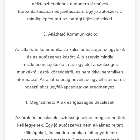
nélkülözhetetlenek a modern járművek
karbantartásában és javításában. Egy jó autószervíz
mindig lépést tart az iparági fejlesztésekkel.
3. Átlátható Kommunikáció:
Az átlátható kommunikáció kulcsfontosságú az ügyfelek
és az autószervíz között. A jó szerviz mindig
részletesen tájékoztatja az ügyfelet a szükséges
munkákról, azok költségeiről, és nem titkol semmilyen
információt. Az átláthatóság növeli az ügyfélbizalmat és
hosszú távú ügyfélkapcsolatokat eredményez.
4. Megfizethető Árak és Igazságos Becslések:
Az árak és becslések tisztességesek és megfizethetőek
kell legyenek. Egy jó autószervíz nem alkalmaz rejtett
költségeket, és minden munka előtt egyértelmű
becslést ad az ügyfélnek. A megbízható szervizek