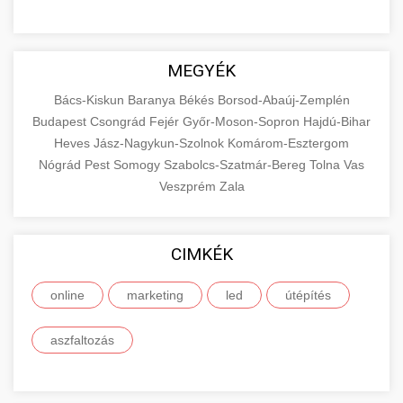
MEGYÉK
Bács-Kiskun
Baranya
Békés
Borsod-Abaúj-Zemplén
Budapest
Csongrád
Fejér
Győr-Moson-Sopron
Hajdú-Bihar
Heves
Jász-Nagykun-Szolnok
Komárom-Esztergom
Nógrád
Pest
Somogy
Szabolcs-Szatmár-Bereg
Tolna
Vas
Veszprém
Zala
CIMKÉK
online
marketing
led
útépítés
aszfaltozás