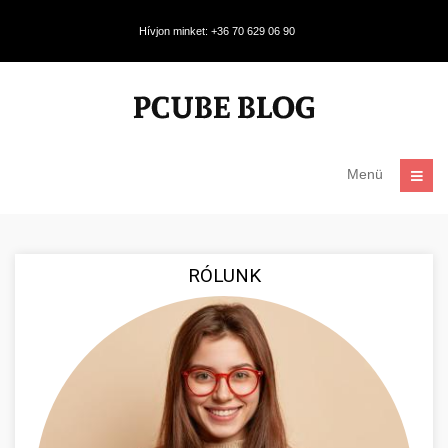
Hívjon minket: +36 70 629 06 90
Menü
RÓLUNK