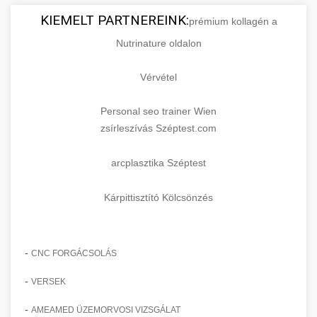
KIEMELT PARTNEREINK:
prémium kollagén a
Nutrinature oldalon
Vérvétel
Personal seo trainer Wien
zsírleszívás Széptest.com
arcplasztika Széptest
Kárpittisztító Kölcsönzés
-
CNC FORGÁCSOLÁS
-
VERSEK
-
AMEAMED ÜZEMORVOSI VIZSGÁLAT