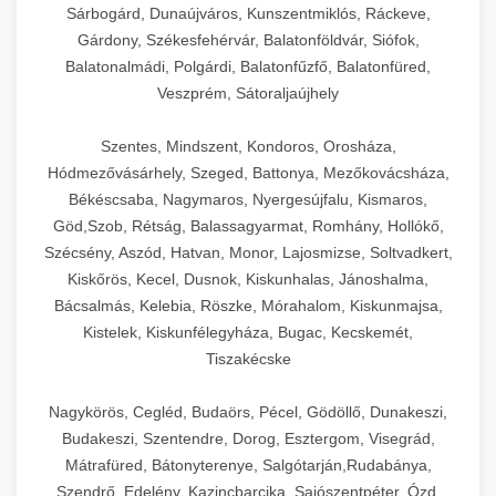
Sárbogárd, Dunaújváros, Kunszentmiklós, Ráckeve,
Gárdony, Székesfehérvár, Balatonföldvár, Siófok,
Balatonalmádi, Polgárdi, Balatonfűzfő, Balatonfüred,
Veszprém, Sátoraljaújhely
Szentes, Mindszent, Kondoros, Orosháza,
Hódmezővásárhely, Szeged, Battonya, Mezőkovácsháza,
Békéscsaba, Nagymaros, Nyergesújfalu, Kismaros,
Göd,Szob, Rétság, Balassagyarmat, Romhány, Hollókő,
Szécsény, Aszód, Hatvan, Monor, Lajosmizse, Soltvadkert,
Kiskőrös, Kecel, Dusnok, Kiskunhalas, Jánoshalma,
Bácsalmás, Kelebia, Röszke, Mórahalom, Kiskunmajsa,
Kistelek, Kiskunfélegyháza, Bugac, Kecskemét,
Tiszakécske
Nagykörös, Cegléd, Budaörs, Pécel, Gödöllő, Dunakeszi,
Budakeszi, Szentendre, Dorog, Esztergom, Visegrád,
Mátrafüred, Bátonyterenye, Salgótarján,Rudabánya,
Szendrő, Edelény, Kazincbarcika, Sajószentpéter, Ózd,