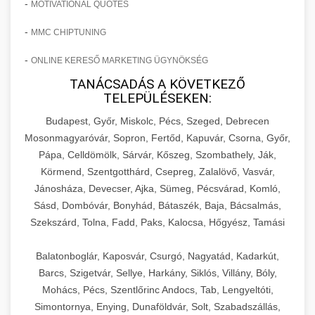
-
MOTIVATIONAL QUOTES
-
MMC CHIPTUNING
-
ONLINE KERESŐ MARKETING ÜGYNÖKSÉG
TANÁCSADÁS A KÖVETKEZŐ
TELEPÜLÉSEKEN:
Budapest, Győr, Miskolc, Pécs, Szeged, Debrecen
Mosonmagyaróvár, Sopron, Fertőd, Kapuvár, Csorna, Győr,
Pápa, Celldömölk, Sárvár, Kőszeg, Szombathely, Ják,
Körmend, Szentgotthárd, Csepreg, Zalalövő, Vasvár,
Jánosháza, Devecser, Ajka, Sümeg, Pécsvárad, Komló,
Sásd, Dombóvár, Bonyhád, Bátaszék, Baja, Bácsalmás,
Szekszárd, Tolna, Fadd, Paks, Kalocsa, Hőgyész, Tamási
Balatonboglár, Kaposvár, Csurgó, Nagyatád, Kadarkút,
Barcs, Szigetvár, Sellye, Harkány, Siklós, Villány, Bóly,
Mohács, Pécs, Szentlőrinc Andocs, Tab, Lengyeltóti,
Simontornya, Enying, Dunaföldvár, Solt, Szabadszállás,