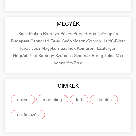
MEGYÉK
Bács-Kiskun
Baranya
Békés
Borsod-Abaúj-Zemplén
Budapest
Csongrád
Fejér
Győr-Moson-Sopron
Hajdú-Bihar
Heves
Jász-Nagykun-Szolnok
Komárom-Esztergom
Nógrád
Pest
Somogy
Szabolcs-Szatmár-Bereg
Tolna
Vas
Veszprém
Zala
CIMKÉK
online
marketing
led
útépítés
aszfaltozás