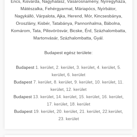
Encs, Kisvárda, Nagyhalász, Vásárosnamény, Nyíregyháza,
Mátészalka, Fehérgyarmat, Máriapócs, Nyírbátor,
Nagykálló, Várpalota, Ajka, Herend, Mór, Kincsesbánya,
Oroszlány, Kisbér, Tatabánya, Pannonhalma, Bábolna,
Komárom, Tata, Pilisvörösvár, Bicske, Érd, Százhalombatta,
Martonvásár, Százhalombatta, Gyál.
Budapest egész területe:
Budapest
1. kerület
,
2. kerület
,
3. kerület
,
4. kerület
,
5.
kerület
,
6. kerület
Budapest
7. kerület
,
8. kerület
,
9. kerület
,
10. kerület
,
11.
kerület
,
12. kerület
Budapest
13. kerület
,
14. kerület
,
15. kerület
,
16. kerület
,
17. kerület
,
18. kerület
Budapest
19. kerület
,
20. kerület
,
21. kerület
,
22.kerület
,
23. kerület