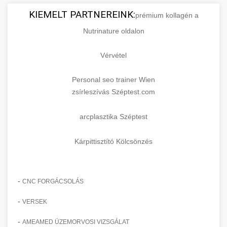
KIEMELT PARTNEREINK:
prémium kollagén a
Nutrinature oldalon
Vérvétel
Personal seo trainer Wien
zsírleszívás Széptest.com
arcplasztika Széptest
Kárpittisztító Kölcsönzés
-
CNC FORGÁCSOLÁS
-
VERSEK
-
AMEAMED ÜZEMORVOSI VIZSGÁLAT