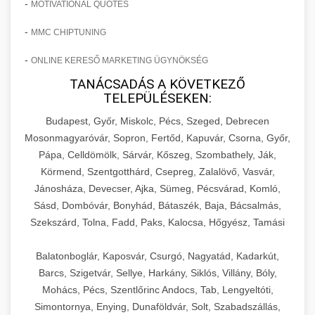
-
MOTIVATIONAL QUOTES
-
MMC CHIPTUNING
-
ONLINE KERESŐ MARKETING ÜGYNÖKSÉG
TANÁCSADÁS A KÖVETKEZŐ
TELEPÜLÉSEKEN:
Budapest, Győr, Miskolc, Pécs, Szeged, Debrecen
Mosonmagyaróvár, Sopron, Fertőd, Kapuvár, Csorna, Győr,
Pápa, Celldömölk, Sárvár, Kőszeg, Szombathely, Ják,
Körmend, Szentgotthárd, Csepreg, Zalalövő, Vasvár,
Jánosháza, Devecser, Ajka, Sümeg, Pécsvárad, Komló,
Sásd, Dombóvár, Bonyhád, Bátaszék, Baja, Bácsalmás,
Szekszárd, Tolna, Fadd, Paks, Kalocsa, Hőgyész, Tamási
Balatonboglár, Kaposvár, Csurgó, Nagyatád, Kadarkút,
Barcs, Szigetvár, Sellye, Harkány, Siklós, Villány, Bóly,
Mohács, Pécs, Szentlőrinc Andocs, Tab, Lengyeltóti,
Simontornya, Enying, Dunaföldvár, Solt, Szabadszállás,