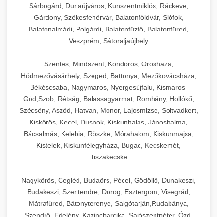
Sárbogárd, Dunaújváros, Kunszentmiklós, Ráckeve,
Gárdony, Székesfehérvár, Balatonföldvár, Siófok,
Balatonalmádi, Polgárdi, Balatonfűzfő, Balatonfüred,
Veszprém, Sátoraljaújhely
Szentes, Mindszent, Kondoros, Orosháza,
Hódmezővásárhely, Szeged, Battonya, Mezőkovácsháza,
Békéscsaba, Nagymaros, Nyergesújfalu, Kismaros,
Göd,Szob, Rétság, Balassagyarmat, Romhány, Hollókő,
Szécsény, Aszód, Hatvan, Monor, Lajosmizse, Soltvadkert,
Kiskőrös, Kecel, Dusnok, Kiskunhalas, Jánoshalma,
Bácsalmás, Kelebia, Röszke, Mórahalom, Kiskunmajsa,
Kistelek, Kiskunfélegyháza, Bugac, Kecskemét,
Tiszakécske
Nagykörös, Cegléd, Budaörs, Pécel, Gödöllő, Dunakeszi,
Budakeszi, Szentendre, Dorog, Esztergom, Visegrád,
Mátrafüred, Bátonyterenye, Salgótarján,Rudabánya,
Szendrő, Edelény, Kazincbarcika, Sajószentpéter, Ózd,