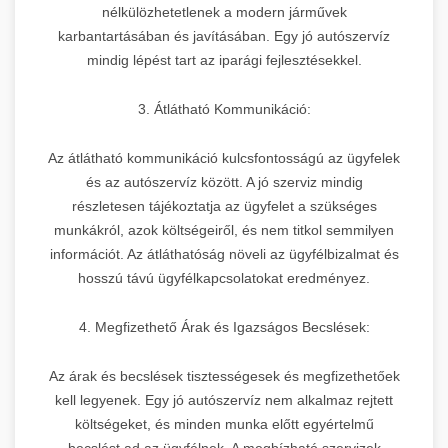
nélkülözhetetlenek a modern járművek
karbantartásában és javításában. Egy jó autószervíz
mindig lépést tart az iparági fejlesztésekkel.
3. Átlátható Kommunikáció:
Az átlátható kommunikáció kulcsfontosságú az ügyfelek
és az autószervíz között. A jó szerviz mindig
részletesen tájékoztatja az ügyfelet a szükséges
munkákról, azok költségeiről, és nem titkol semmilyen
információt. Az átláthatóság növeli az ügyfélbizalmat és
hosszú távú ügyfélkapcsolatokat eredményez.
4. Megfizethető Árak és Igazságos Becslések:
Az árak és becslések tisztességesek és megfizethetőek
kell legyenek. Egy jó autószervíz nem alkalmaz rejtett
költségeket, és minden munka előtt egyértelmű
becslést ad az ügyfélnek. A megbízható szervizek