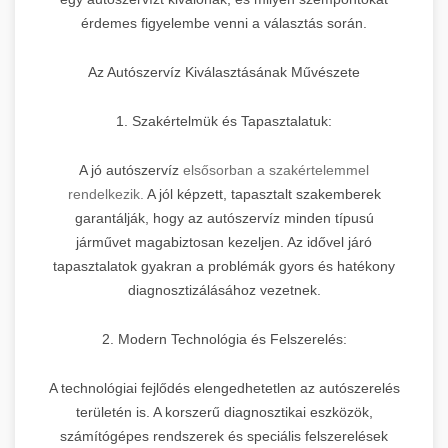
érdemes figyelembe venni a választás során.
Az Autószervíz Kiválasztásának Művészete
1. Szakértelmük és Tapasztalatuk:
A jó autószervíz
elsősorban a szakértelemmel
rendelkezik.
A jól képzett, tapasztalt szakemberek
garantálják, hogy az autószervíz minden típusú
járművet magabiztosan kezeljen. Az idővel járó
tapasztalatok gyakran a problémák gyors és hatékony
diagnosztizálásához vezetnek.
2. Modern Technológia és Felszerelés:
A technológiai fejlődés elengedhetetlen az autószerelés
területén is. A korszerű diagnosztikai eszközök,
számítógépes rendszerek és speciális felszerelések