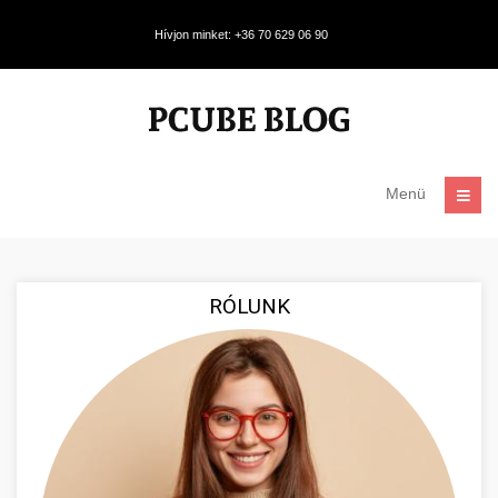
Hívjon minket: +36 70 629 06 90
Menü
RÓLUNK