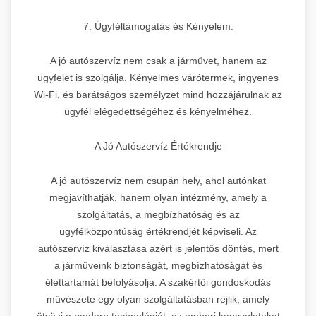
7. Ügyféltámogatás és Kényelem:
A jó autószervíz nem csak a járművet, hanem az
ügyfelet is szolgálja. Kényelmes várótermek, ingyenes
Wi-Fi, és barátságos személyzet mind hozzájárulnak az
ügyfél elégedettségéhez és kényelméhez.
A Jó Autószervíz Értékrendje
A jó autószervíz nem csupán hely, ahol autónkat
megjavíthatják, hanem olyan intézmény, amely a
szolgáltatás, a megbízhatóság és az
ügyfélközpontúság értékrendjét képviseli. Az
autószervíz kiválasztása azért is jelentős döntés, mert
a járműveink biztonságát, megbízhatóságát és
élettartamát befolyásolja. A szakértői gondoskodás
művészete egy olyan szolgáltatásban rejlik, amely
ötvözi a modern technológiát, az emberi kapcsolatokat