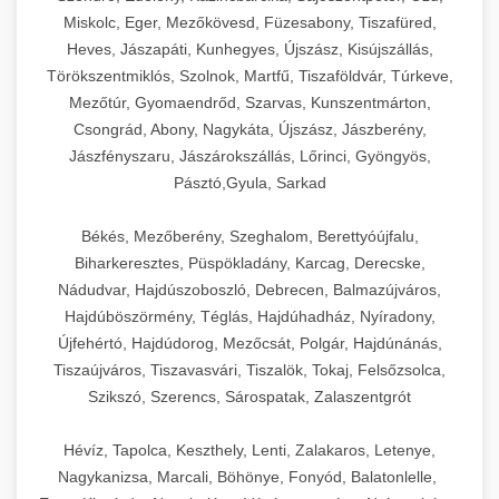
Miskolc, Eger, Mezőkövesd, Füzesabony, Tiszafüred,
Heves, Jászapáti, Kunhegyes, Újszász, Kisújszállás,
Törökszentmiklós, Szolnok, Martfű, Tiszaföldvár, Túrkeve,
Mezőtúr, Gyomaendrőd, Szarvas, Kunszentmárton,
Csongrád, Abony, Nagykáta, Újszász, Jászberény,
Jászfényszaru, Jászárokszállás, Lőrinci, Gyöngyös,
Pásztó,Gyula, Sarkad
Békés, Mezőberény, Szeghalom, Berettyóújfalu,
Biharkeresztes, Püspökladány, Karcag, Derecske,
Nádudvar, Hajdúszoboszló, Debrecen, Balmazújváros,
Hajdúböszörmény, Téglás, Hajdúhadház, Nyíradony,
Újfehértó, Hajdúdorog, Mezőcsát, Polgár, Hajdúnánás,
Tiszaújváros, Tiszavasvári, Tiszalök, Tokaj, Felsőzsolca,
Szikszó, Szerencs, Sárospatak, Zalaszentgrót
Hévíz, Tapolca, Keszthely, Lenti, Zalakaros, Letenye,
Nagykanizsa, Marcali, Böhönye, Fonyód, Balatonlelle,