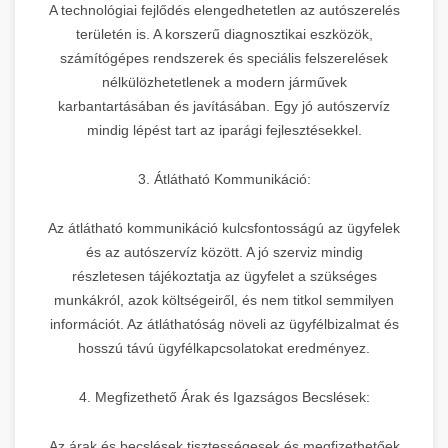
A technológiai fejlődés elengedhetetlen az autószerelés
területén is. A korszerű diagnosztikai eszközök,
számítógépes rendszerek és speciális felszerelések
nélkülözhetetlenek a modern járművek
karbantartásában és javításában. Egy jó autószervíz
mindig lépést tart az iparági fejlesztésekkel.
3. Átlátható Kommunikáció:
Az átlátható kommunikáció kulcsfontosságú az ügyfelek
és az autószervíz között. A jó szerviz mindig
részletesen tájékoztatja az ügyfelet a szükséges
munkákról, azok költségeiről, és nem titkol semmilyen
információt. Az átláthatóság növeli az ügyfélbizalmat és
hosszú távú ügyfélkapcsolatokat eredményez.
4. Megfizethető Árak és Igazságos Becslések:
Az árak és becslések tisztességesek és megfizethetőek