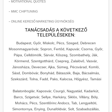
-
MOTIVATIONAL QUOTES
-
MMC CHIPTUNING
-
ONLINE KERESŐ MARKETING ÜGYNÖKSÉG
TANÁCSADÁS A KÖVETKEZŐ
TELEPÜLÉSEKEN:
Budapest, Győr, Miskolc, Pécs, Szeged, Debrecen
Mosonmagyaróvár, Sopron, Fertőd, Kapuvár, Csorna, Győr,
Pápa, Celldömölk, Sárvár, Kőszeg, Szombathely, Ják,
Körmend, Szentgotthárd, Csepreg, Zalalövő, Vasvár,
Jánosháza, Devecser, Ajka, Sümeg, Pécsvárad, Komló,
Sásd, Dombóvár, Bonyhád, Bátaszék, Baja, Bácsalmás,
Szekszárd, Tolna, Fadd, Paks, Kalocsa, Hőgyész, Tamási
Balatonboglár, Kaposvár, Csurgó, Nagyatád, Kadarkút,
Barcs, Szigetvár, Sellye, Harkány, Siklós, Villány, Bóly,
Mohács, Pécs, Szentlőrinc Andocs, Tab, Lengyeltóti,
Simontornya, Enying, Dunaföldvár, Solt, Szabadszállás,