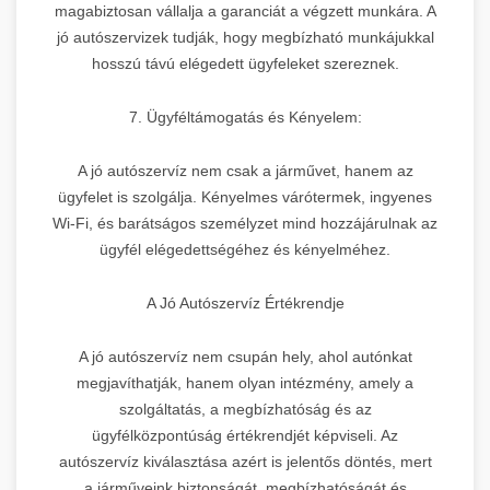
magabiztosan vállalja a garanciát a végzett munkára. A
jó autószervizek tudják, hogy megbízható munkájukkal
hosszú távú elégedett ügyfeleket szereznek.
7. Ügyféltámogatás és Kényelem:
A jó autószervíz nem csak a járművet, hanem az
ügyfelet is szolgálja. Kényelmes várótermek, ingyenes
Wi-Fi, és barátságos személyzet mind hozzájárulnak az
ügyfél elégedettségéhez és kényelméhez.
A Jó Autószervíz Értékrendje
A jó autószervíz nem csupán hely, ahol autónkat
megjavíthatják, hanem olyan intézmény, amely a
szolgáltatás, a megbízhatóság és az
ügyfélközpontúság értékrendjét képviseli. Az
autószervíz kiválasztása azért is jelentős döntés, mert
a járműveink biztonságát, megbízhatóságát és