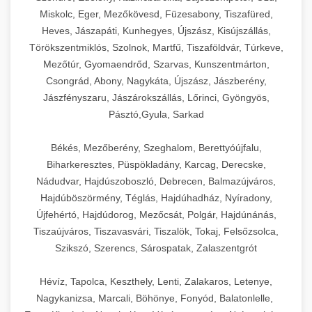
Miskolc, Eger, Mezőkövesd, Füzesabony, Tiszafüred,
Heves, Jászapáti, Kunhegyes, Újszász, Kisújszállás,
Törökszentmiklós, Szolnok, Martfű, Tiszaföldvár, Túrkeve,
Mezőtúr, Gyomaendrőd, Szarvas, Kunszentmárton,
Csongrád, Abony, Nagykáta, Újszász, Jászberény,
Jászfényszaru, Jászárokszállás, Lőrinci, Gyöngyös,
Pásztó,Gyula, Sarkad
Békés, Mezőberény, Szeghalom, Berettyóújfalu,
Biharkeresztes, Püspökladány, Karcag, Derecske,
Nádudvar, Hajdúszoboszló, Debrecen, Balmazújváros,
Hajdúböszörmény, Téglás, Hajdúhadház, Nyíradony,
Újfehértó, Hajdúdorog, Mezőcsát, Polgár, Hajdúnánás,
Tiszaújváros, Tiszavasvári, Tiszalök, Tokaj, Felsőzsolca,
Szikszó, Szerencs, Sárospatak, Zalaszentgrót
Hévíz, Tapolca, Keszthely, Lenti, Zalakaros, Letenye,
Nagykanizsa, Marcali, Böhönye, Fonyód, Balatonlelle,