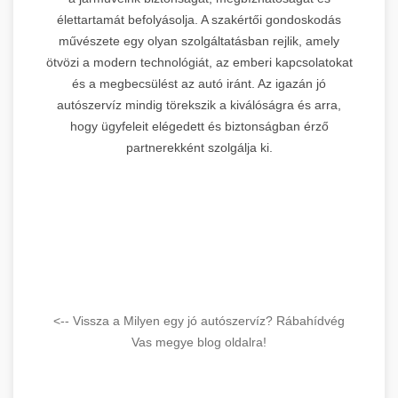
élettartamát befolyásolja. A szakértői gondoskodás
művészete egy olyan szolgáltatásban rejlik, amely
ötvözi a modern technológiát, az emberi kapcsolatokat
és a megbecsülést az autó iránt. Az igazán jó
autószervíz mindig törekszik a kiválóságra és arra,
hogy ügyfeleit elégedett és biztonságban érző
partnerekként szolgálja ki.
<-- Vissza a Milyen egy jó autószervíz? Rábahídvég
Vas megye blog oldalra!