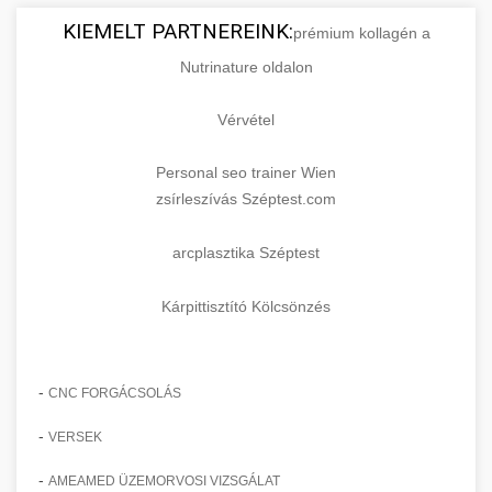
KIEMELT PARTNEREINK:
prémium kollagén a
Nutrinature oldalon
Vérvétel
Personal seo trainer Wien
zsírleszívás Széptest.com
arcplasztika Széptest
Kárpittisztító Kölcsönzés
-
CNC FORGÁCSOLÁS
-
VERSEK
-
AMEAMED ÜZEMORVOSI VIZSGÁLAT