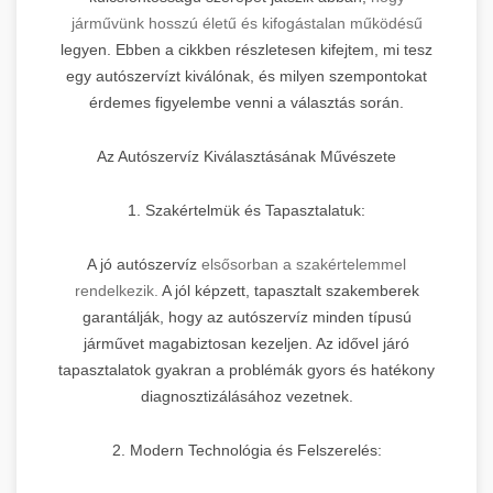
járművünk hosszú életű és kifogástalan működésű
legyen. Ebben a cikkben részletesen kifejtem, mi tesz
egy autószervízt kiválónak, és milyen szempontokat
érdemes figyelembe venni a választás során.
Az Autószervíz Kiválasztásának Művészete
1. Szakértelmük és Tapasztalatuk:
A jó autószervíz
elsősorban a szakértelemmel
rendelkezik.
A jól képzett, tapasztalt szakemberek
garantálják, hogy az autószervíz minden típusú
járművet magabiztosan kezeljen. Az idővel járó
tapasztalatok gyakran a problémák gyors és hatékony
diagnosztizálásához vezetnek.
2. Modern Technológia és Felszerelés: