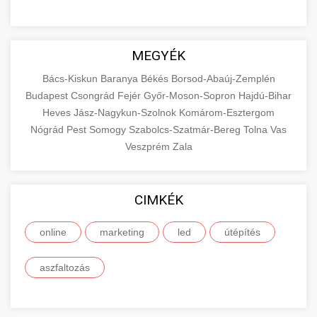
MEGYÉK
Bács-Kiskun
Baranya
Békés
Borsod-Abaúj-Zemplén
Budapest
Csongrád
Fejér
Győr-Moson-Sopron
Hajdú-Bihar
Heves
Jász-Nagykun-Szolnok
Komárom-Esztergom
Nógrád
Pest
Somogy
Szabolcs-Szatmár-Bereg
Tolna
Vas
Veszprém
Zala
CIMKÉK
online
marketing
led
útépítés
aszfaltozás