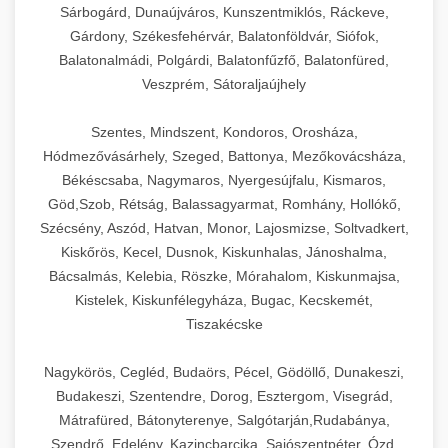
Sárbogárd, Dunaújváros, Kunszentmiklós, Ráckeve,
Gárdony, Székesfehérvár, Balatonföldvár, Siófok,
Balatonalmádi, Polgárdi, Balatonfűzfő, Balatonfüred,
Veszprém, Sátoraljaújhely
Szentes, Mindszent, Kondoros, Orosháza,
Hódmezővásárhely, Szeged, Battonya, Mezőkovácsháza,
Békéscsaba, Nagymaros, Nyergesújfalu, Kismaros,
Göd,Szob, Rétság, Balassagyarmat, Romhány, Hollókő,
Szécsény, Aszód, Hatvan, Monor, Lajosmizse, Soltvadkert,
Kiskőrös, Kecel, Dusnok, Kiskunhalas, Jánoshalma,
Bácsalmás, Kelebia, Röszke, Mórahalom, Kiskunmajsa,
Kistelek, Kiskunfélegyháza, Bugac, Kecskemét,
Tiszakécske
Nagykörös, Cegléd, Budaörs, Pécel, Gödöllő, Dunakeszi,
Budakeszi, Szentendre, Dorog, Esztergom, Visegrád,
Mátrafüred, Bátonyterenye, Salgótarján,Rudabánya,
Szendrő, Edelény, Kazincbarcika, Sajószentpéter, Ózd,