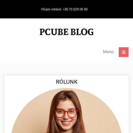
Hívjon minket: +36 70 629 06 90
Menü
RÓLUNK