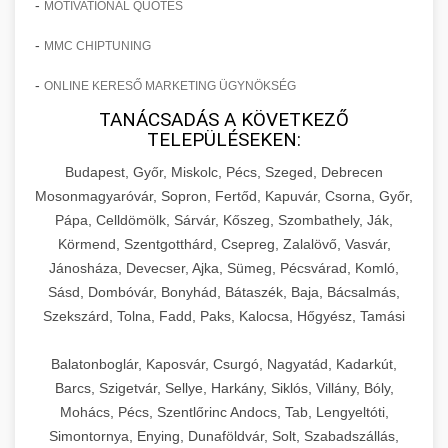
-
MOTIVATIONAL QUOTES
-
MMC CHIPTUNING
-
ONLINE KERESŐ MARKETING ÜGYNÖKSÉG
TANÁCSADÁS A KÖVETKEZŐ
TELEPÜLÉSEKEN:
Budapest, Győr, Miskolc, Pécs, Szeged, Debrecen
Mosonmagyaróvár, Sopron, Fertőd, Kapuvár, Csorna, Győr,
Pápa, Celldömölk, Sárvár, Kőszeg, Szombathely, Ják,
Körmend, Szentgotthárd, Csepreg, Zalalövő, Vasvár,
Jánosháza, Devecser, Ajka, Sümeg, Pécsvárad, Komló,
Sásd, Dombóvár, Bonyhád, Bátaszék, Baja, Bácsalmás,
Szekszárd, Tolna, Fadd, Paks, Kalocsa, Hőgyész, Tamási
Balatonboglár, Kaposvár, Csurgó, Nagyatád, Kadarkút,
Barcs, Szigetvár, Sellye, Harkány, Siklós, Villány, Bóly,
Mohács, Pécs, Szentlőrinc Andocs, Tab, Lengyeltóti,
Simontornya, Enying, Dunaföldvár, Solt, Szabadszállás,