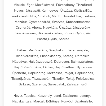
Miskolc, Eger, Mezőkövesd, Füzesabony, Tiszafüred,
Heves, Jászapáti, Kunhegyes, Újszász, Kisújszállás,
Törökszentmiklós, Szolnok, Martfű, Tiszaföldvár, Túrkeve,
Mezőtúr, Gyomaendrőd, Szarvas, Kunszentmárton,
Csongrád, Abony, Nagykáta, Újszász, Jászberény,
Jászfényszaru, Jászárokszállás, Lőrinci, Gyöngyös,
Pásztó,Gyula, Sarkad
Békés, Mezőberény, Szeghalom, Berettyóújfalu,
Biharkeresztes, Püspökladány, Karcag, Derecske,
Nádudvar, Hajdúszoboszló, Debrecen, Balmazújváros,
Hajdúböszörmény, Téglás, Hajdúhadház, Nyíradony,
Újfehértó, Hajdúdorog, Mezőcsát, Polgár, Hajdúnánás,
Tiszaújváros, Tiszavasvári, Tiszalök, Tokaj, Felsőzsolca,
Szikszó, Szerencs, Sárospatak, Zalaszentgrót
Hévíz, Tapolca, Keszthely, Lenti, Zalakaros, Letenye,
Nagykanizsa, Marcali, Böhönye, Fonyód, Balatonlelle,