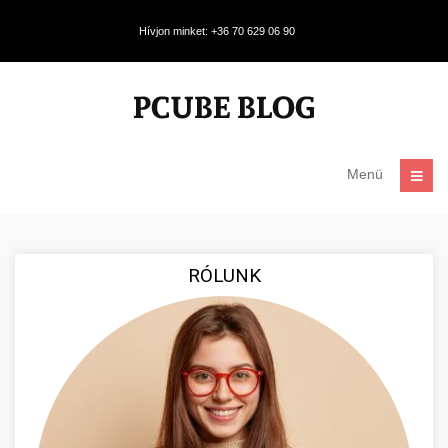
Hívjon minket: +36 70 629 06 90
Menü
RÓLUNK