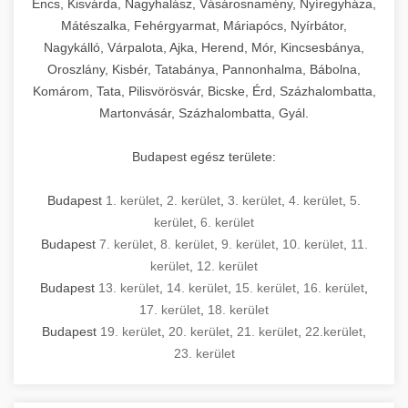
Encs, Kisvárda, Nagyhalász, Vásárosnamény, Nyíregyháza,
Mátészalka, Fehérgyarmat, Máriapócs, Nyírbátor,
Nagykálló, Várpalota, Ajka, Herend, Mór, Kincsesbánya,
Oroszlány, Kisbér, Tatabánya, Pannonhalma, Bábolna,
Komárom, Tata, Pilisvörösvár, Bicske, Érd, Százhalombatta,
Martonvásár, Százhalombatta, Gyál.
Budapest egész területe:
Budapest
1. kerület
,
2. kerület
,
3. kerület
,
4. kerület
,
5.
kerület
,
6. kerület
Budapest
7. kerület
,
8. kerület
,
9. kerület
,
10. kerület
,
11.
kerület
,
12. kerület
Budapest
13. kerület
,
14. kerület
,
15. kerület
,
16. kerület
,
17. kerület
,
18. kerület
Budapest
19. kerület
,
20. kerület
,
21. kerület
,
22.kerület
,
23. kerület