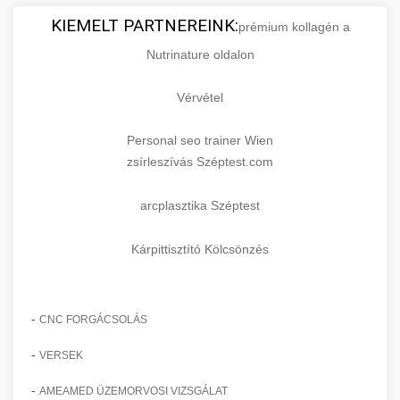
KIEMELT PARTNEREINK:
prémium kollagén a
Nutrinature oldalon
Vérvétel
Personal seo trainer Wien
zsírleszívás Széptest.com
arcplasztika Széptest
Kárpittisztító Kölcsönzés
-
CNC FORGÁCSOLÁS
-
VERSEK
-
AMEAMED ÜZEMORVOSI VIZSGÁLAT