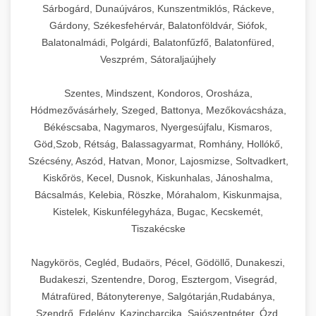
Sárbogárd, Dunaújváros, Kunszentmiklós, Ráckeve,
Gárdony, Székesfehérvár, Balatonföldvár, Siófok,
Balatonalmádi, Polgárdi, Balatonfűzfő, Balatonfüred,
Veszprém, Sátoraljaújhely
Szentes, Mindszent, Kondoros, Orosháza,
Hódmezővásárhely, Szeged, Battonya, Mezőkovácsháza,
Békéscsaba, Nagymaros, Nyergesújfalu, Kismaros,
Göd,Szob, Rétság, Balassagyarmat, Romhány, Hollókő,
Szécsény, Aszód, Hatvan, Monor, Lajosmizse, Soltvadkert,
Kiskőrös, Kecel, Dusnok, Kiskunhalas, Jánoshalma,
Bácsalmás, Kelebia, Röszke, Mórahalom, Kiskunmajsa,
Kistelek, Kiskunfélegyháza, Bugac, Kecskemét,
Tiszakécske
Nagykörös, Cegléd, Budaörs, Pécel, Gödöllő, Dunakeszi,
Budakeszi, Szentendre, Dorog, Esztergom, Visegrád,
Mátrafüred, Bátonyterenye, Salgótarján,Rudabánya,
Szendrő, Edelény, Kazincbarcika, Sajószentpéter, Ózd,