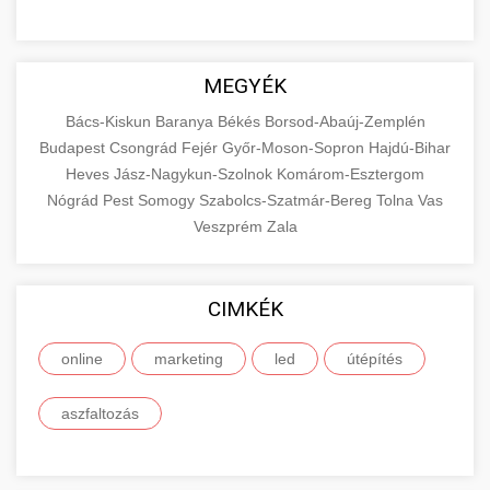
MEGYÉK
Bács-Kiskun
Baranya
Békés
Borsod-Abaúj-Zemplén
Budapest
Csongrád
Fejér
Győr-Moson-Sopron
Hajdú-Bihar
Heves
Jász-Nagykun-Szolnok
Komárom-Esztergom
Nógrád
Pest
Somogy
Szabolcs-Szatmár-Bereg
Tolna
Vas
Veszprém
Zala
CIMKÉK
online
marketing
led
útépítés
aszfaltozás