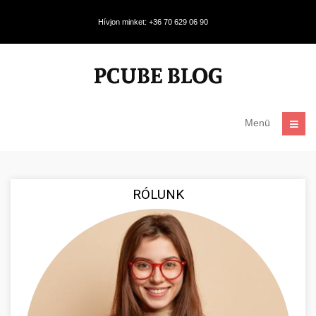
Hívjon minket: +36 70 629 06 90
Menü
RÓLUNK