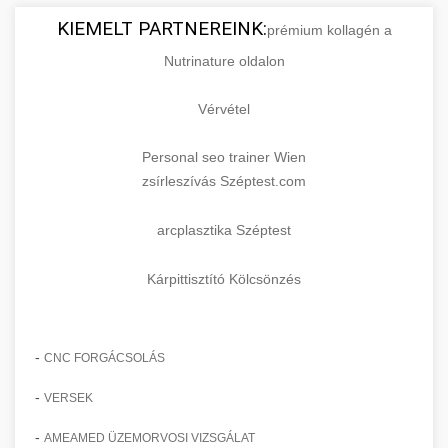
KIEMELT PARTNEREINK:
prémium kollagén a
Nutrinature oldalon
Vérvétel
Personal seo trainer Wien
zsírleszívás Széptest.com
arcplasztika Széptest
Kárpittisztító Kölcsönzés
-
CNC FORGÁCSOLÁS
-
VERSEK
-
AMEAMED ÜZEMORVOSI VIZSGÁLAT