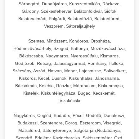
Sárbogárd, Dunaújváros, Kunszentmiklós, Ráckeve,
Gárdony, Székesfehérvár, Balatonföldvár, Siófok,
Balatonalmádi, Polgárdi, Balatonfűzfő, Balatonfüred,
Veszprém, Sátoraljaújhely
Szentes, Mindszent, Kondoros, Orosháza,
Hódmezővásárhely, Szeged, Battonya, Mezőkovácsháza,
Békéscsaba, Nagymaros, Nyergesújfalu, Kismaros,
Göd,Szob, Rétság, Balassagyarmat, Romhány, Hollókő,
Szécsény, Aszód, Hatvan, Monor, Lajosmizse, Soltvadkert,
Kiskőrös, Kecel, Dusnok, Kiskunhalas, Jánoshalma,
Bácsalmás, Kelebia, Röszke, Mórahalom, Kiskunmajsa,
Kistelek, Kiskunfélegyháza, Bugac, Kecskemét,
Tiszakécske
Nagykörös, Cegléd, Budaörs, Pécel, Gödöllő, Dunakeszi,
Budakeszi, Szentendre, Dorog, Esztergom, Visegrád,
Mátrafüred, Bátonyterenye, Salgótarján,Rudabánya,
Szendrő, Edelény, Kazincbarcika, Sajószentpéter, Ózd,