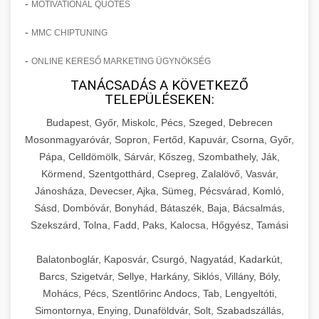
-
MOTIVATIONAL QUOTES
-
MMC CHIPTUNING
-
ONLINE KERESŐ MARKETING ÜGYNÖKSÉG
TANÁCSADÁS A KÖVETKEZŐ
TELEPÜLÉSEKEN:
Budapest, Győr, Miskolc, Pécs, Szeged, Debrecen
Mosonmagyaróvár, Sopron, Fertőd, Kapuvár, Csorna, Győr,
Pápa, Celldömölk, Sárvár, Kőszeg, Szombathely, Ják,
Körmend, Szentgotthárd, Csepreg, Zalalövő, Vasvár,
Jánosháza, Devecser, Ajka, Sümeg, Pécsvárad, Komló,
Sásd, Dombóvár, Bonyhád, Bátaszék, Baja, Bácsalmás,
Szekszárd, Tolna, Fadd, Paks, Kalocsa, Hőgyész, Tamási
Balatonboglár, Kaposvár, Csurgó, Nagyatád, Kadarkút,
Barcs, Szigetvár, Sellye, Harkány, Siklós, Villány, Bóly,
Mohács, Pécs, Szentlőrinc Andocs, Tab, Lengyeltóti,
Simontornya, Enying, Dunaföldvár, Solt, Szabadszállás,