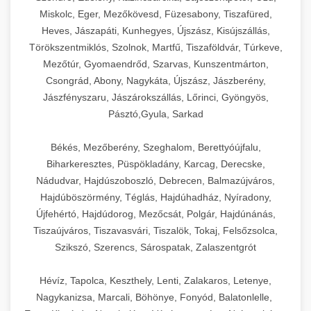
Miskolc, Eger, Mezőkövesd, Füzesabony, Tiszafüred,
Heves, Jászapáti, Kunhegyes, Újszász, Kisújszállás,
Törökszentmiklós, Szolnok, Martfű, Tiszaföldvár, Túrkeve,
Mezőtúr, Gyomaendrőd, Szarvas, Kunszentmárton,
Csongrád, Abony, Nagykáta, Újszász, Jászberény,
Jászfényszaru, Jászárokszállás, Lőrinci, Gyöngyös,
Pásztó,Gyula, Sarkad
Békés, Mezőberény, Szeghalom, Berettyóújfalu,
Biharkeresztes, Püspökladány, Karcag, Derecske,
Nádudvar, Hajdúszoboszló, Debrecen, Balmazújváros,
Hajdúböszörmény, Téglás, Hajdúhadház, Nyíradony,
Újfehértó, Hajdúdorog, Mezőcsát, Polgár, Hajdúnánás,
Tiszaújváros, Tiszavasvári, Tiszalök, Tokaj, Felsőzsolca,
Szikszó, Szerencs, Sárospatak, Zalaszentgrót
Hévíz, Tapolca, Keszthely, Lenti, Zalakaros, Letenye,
Nagykanizsa, Marcali, Böhönye, Fonyód, Balatonlelle,