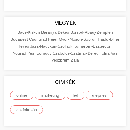
MEGYÉK
Bács-Kiskun
Baranya
Békés
Borsod-Abaúj-Zemplén
Budapest
Csongrád
Fejér
Győr-Moson-Sopron
Hajdú-Bihar
Heves
Jász-Nagykun-Szolnok
Komárom-Esztergom
Nógrád
Pest
Somogy
Szabolcs-Szatmár-Bereg
Tolna
Vas
Veszprém
Zala
CIMKÉK
online
marketing
led
útépítés
aszfaltozás