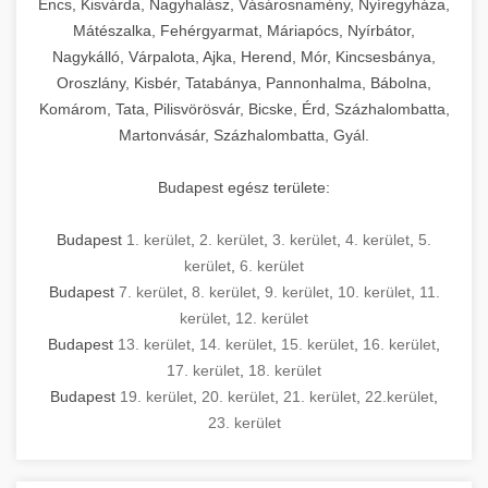
Encs, Kisvárda, Nagyhalász, Vásárosnamény, Nyíregyháza,
Mátészalka, Fehérgyarmat, Máriapócs, Nyírbátor,
Nagykálló, Várpalota, Ajka, Herend, Mór, Kincsesbánya,
Oroszlány, Kisbér, Tatabánya, Pannonhalma, Bábolna,
Komárom, Tata, Pilisvörösvár, Bicske, Érd, Százhalombatta,
Martonvásár, Százhalombatta, Gyál.
Budapest egész területe:
Budapest
1. kerület
,
2. kerület
,
3. kerület
,
4. kerület
,
5.
kerület
,
6. kerület
Budapest
7. kerület
,
8. kerület
,
9. kerület
,
10. kerület
,
11.
kerület
,
12. kerület
Budapest
13. kerület
,
14. kerület
,
15. kerület
,
16. kerület
,
17. kerület
,
18. kerület
Budapest
19. kerület
,
20. kerület
,
21. kerület
,
22.kerület
,
23. kerület