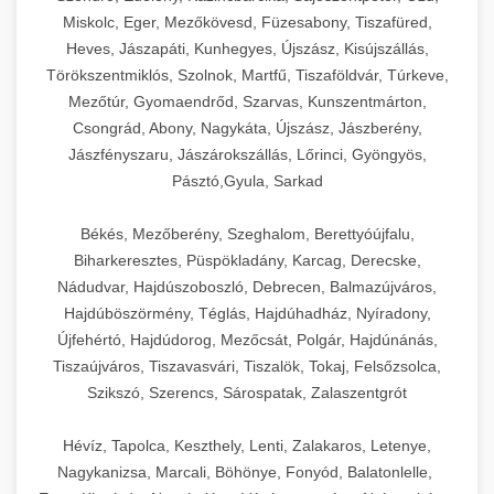
Miskolc, Eger, Mezőkövesd, Füzesabony, Tiszafüred,
Heves, Jászapáti, Kunhegyes, Újszász, Kisújszállás,
Törökszentmiklós, Szolnok, Martfű, Tiszaföldvár, Túrkeve,
Mezőtúr, Gyomaendrőd, Szarvas, Kunszentmárton,
Csongrád, Abony, Nagykáta, Újszász, Jászberény,
Jászfényszaru, Jászárokszállás, Lőrinci, Gyöngyös,
Pásztó,Gyula, Sarkad
Békés, Mezőberény, Szeghalom, Berettyóújfalu,
Biharkeresztes, Püspökladány, Karcag, Derecske,
Nádudvar, Hajdúszoboszló, Debrecen, Balmazújváros,
Hajdúböszörmény, Téglás, Hajdúhadház, Nyíradony,
Újfehértó, Hajdúdorog, Mezőcsát, Polgár, Hajdúnánás,
Tiszaújváros, Tiszavasvári, Tiszalök, Tokaj, Felsőzsolca,
Szikszó, Szerencs, Sárospatak, Zalaszentgrót
Hévíz, Tapolca, Keszthely, Lenti, Zalakaros, Letenye,
Nagykanizsa, Marcali, Böhönye, Fonyód, Balatonlelle,