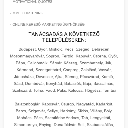
-
MOTIVATIONAL QUOTES
-
MMC CHIPTUNING
-
ONLINE KERESŐ MARKETING ÜGYNÖKSÉG
TANÁCSADÁS A KÖVETKEZŐ
TELEPÜLÉSEKEN:
Budapest, Győr, Miskolc, Pécs, Szeged, Debrecen
Mosonmagyaróvár, Sopron, Fertőd, Kapuvár, Csorna, Győr,
Pápa, Celldömölk, Sárvár, Kőszeg, Szombathely, Ják,
Körmend, Szentgotthárd, Csepreg, Zalalövő, Vasvár,
Jánosháza, Devecser, Ajka, Sümeg, Pécsvárad, Komló,
Sásd, Dombóvár, Bonyhád, Bátaszék, Baja, Bácsalmás,
Szekszárd, Tolna, Fadd, Paks, Kalocsa, Hőgyész, Tamási
Balatonboglár, Kaposvár, Csurgó, Nagyatád, Kadarkút,
Barcs, Szigetvár, Sellye, Harkány, Siklós, Villány, Bóly,
Mohács, Pécs, Szentlőrinc Andocs, Tab, Lengyeltóti,
Simontornya, Enying, Dunaföldvár, Solt, Szabadszállás,