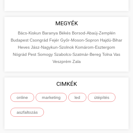
MEGYÉK
Bács-Kiskun
Baranya
Békés
Borsod-Abaúj-Zemplén
Budapest
Csongrád
Fejér
Győr-Moson-Sopron
Hajdú-Bihar
Heves
Jász-Nagykun-Szolnok
Komárom-Esztergom
Nógrád
Pest
Somogy
Szabolcs-Szatmár-Bereg
Tolna
Vas
Veszprém
Zala
CIMKÉK
online
marketing
led
útépítés
aszfaltozás