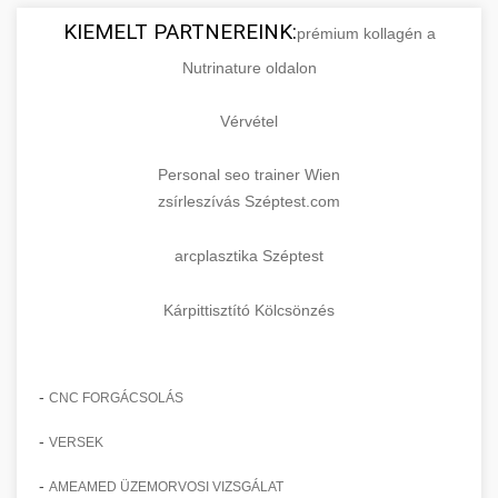
KIEMELT PARTNEREINK:
prémium kollagén a
Nutrinature oldalon
Vérvétel
Personal seo trainer Wien
zsírleszívás Széptest.com
arcplasztika Széptest
Kárpittisztító Kölcsönzés
-
CNC FORGÁCSOLÁS
-
VERSEK
-
AMEAMED ÜZEMORVOSI VIZSGÁLAT