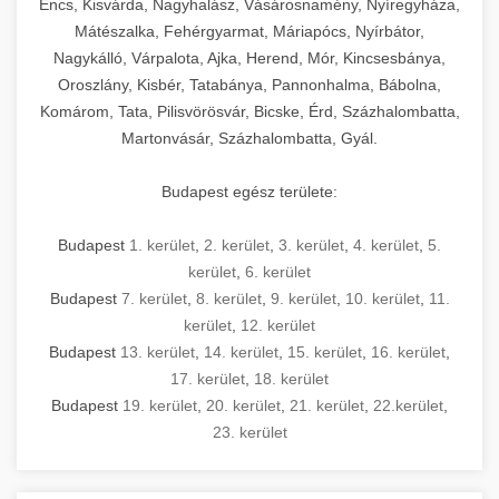
Encs, Kisvárda, Nagyhalász, Vásárosnamény, Nyíregyháza,
Mátészalka, Fehérgyarmat, Máriapócs, Nyírbátor,
Nagykálló, Várpalota, Ajka, Herend, Mór, Kincsesbánya,
Oroszlány, Kisbér, Tatabánya, Pannonhalma, Bábolna,
Komárom, Tata, Pilisvörösvár, Bicske, Érd, Százhalombatta,
Martonvásár, Százhalombatta, Gyál.
Budapest egész területe:
Budapest
1. kerület
,
2. kerület
,
3. kerület
,
4. kerület
,
5.
kerület
,
6. kerület
Budapest
7. kerület
,
8. kerület
,
9. kerület
,
10. kerület
,
11.
kerület
,
12. kerület
Budapest
13. kerület
,
14. kerület
,
15. kerület
,
16. kerület
,
17. kerület
,
18. kerület
Budapest
19. kerület
,
20. kerület
,
21. kerület
,
22.kerület
,
23. kerület