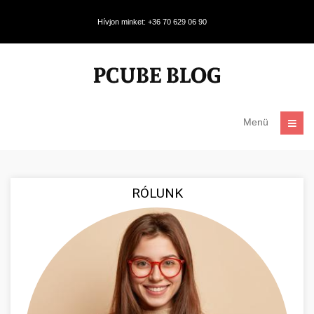
Hívjon minket: +36 70 629 06 90
Menü
RÓLUNK