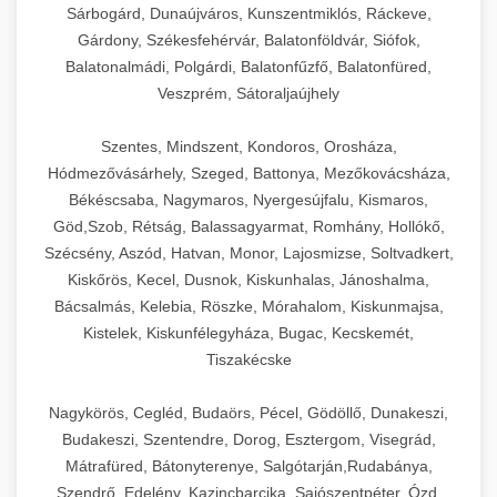
Sárbogárd, Dunaújváros, Kunszentmiklós, Ráckeve,
Gárdony, Székesfehérvár, Balatonföldvár, Siófok,
Balatonalmádi, Polgárdi, Balatonfűzfő, Balatonfüred,
Veszprém, Sátoraljaújhely
Szentes, Mindszent, Kondoros, Orosháza,
Hódmezővásárhely, Szeged, Battonya, Mezőkovácsháza,
Békéscsaba, Nagymaros, Nyergesújfalu, Kismaros,
Göd,Szob, Rétság, Balassagyarmat, Romhány, Hollókő,
Szécsény, Aszód, Hatvan, Monor, Lajosmizse, Soltvadkert,
Kiskőrös, Kecel, Dusnok, Kiskunhalas, Jánoshalma,
Bácsalmás, Kelebia, Röszke, Mórahalom, Kiskunmajsa,
Kistelek, Kiskunfélegyháza, Bugac, Kecskemét,
Tiszakécske
Nagykörös, Cegléd, Budaörs, Pécel, Gödöllő, Dunakeszi,
Budakeszi, Szentendre, Dorog, Esztergom, Visegrád,
Mátrafüred, Bátonyterenye, Salgótarján,Rudabánya,
Szendrő, Edelény, Kazincbarcika, Sajószentpéter, Ózd,