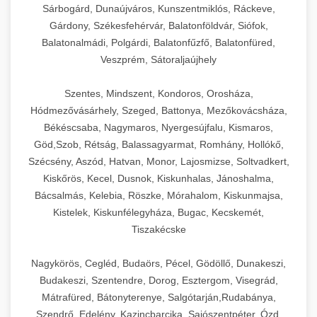
Sárbogárd, Dunaújváros, Kunszentmiklós, Ráckeve,
Gárdony, Székesfehérvár, Balatonföldvár, Siófok,
Balatonalmádi, Polgárdi, Balatonfűzfő, Balatonfüred,
Veszprém, Sátoraljaújhely
Szentes, Mindszent, Kondoros, Orosháza,
Hódmezővásárhely, Szeged, Battonya, Mezőkovácsháza,
Békéscsaba, Nagymaros, Nyergesújfalu, Kismaros,
Göd,Szob, Rétság, Balassagyarmat, Romhány, Hollókő,
Szécsény, Aszód, Hatvan, Monor, Lajosmizse, Soltvadkert,
Kiskőrös, Kecel, Dusnok, Kiskunhalas, Jánoshalma,
Bácsalmás, Kelebia, Röszke, Mórahalom, Kiskunmajsa,
Kistelek, Kiskunfélegyháza, Bugac, Kecskemét,
Tiszakécske
Nagykörös, Cegléd, Budaörs, Pécel, Gödöllő, Dunakeszi,
Budakeszi, Szentendre, Dorog, Esztergom, Visegrád,
Mátrafüred, Bátonyterenye, Salgótarján,Rudabánya,
Szendrő, Edelény, Kazincbarcika, Sajószentpéter, Ózd,