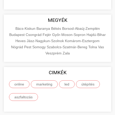
MEGYÉK
Bács-Kiskun
Baranya
Békés
Borsod-Abaúj-Zemplén
Budapest
Csongrád
Fejér
Győr-Moson-Sopron
Hajdú-Bihar
Heves
Jász-Nagykun-Szolnok
Komárom-Esztergom
Nógrád
Pest
Somogy
Szabolcs-Szatmár-Bereg
Tolna
Vas
Veszprém
Zala
CIMKÉK
online
marketing
led
útépítés
aszfaltozás