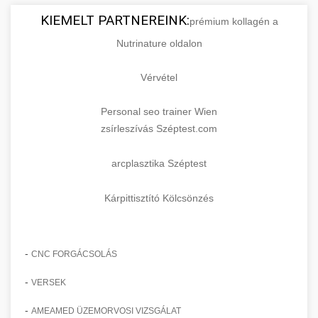
KIEMELT PARTNEREINK:
prémium kollagén a
Nutrinature oldalon
Vérvétel
Personal seo trainer Wien
zsírleszívás Széptest.com
arcplasztika Széptest
Kárpittisztító Kölcsönzés
-
CNC FORGÁCSOLÁS
-
VERSEK
-
AMEAMED ÜZEMORVOSI VIZSGÁLAT