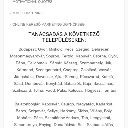
-
MOTIVATIONAL QUOTES
-
MMC CHIPTUNING
-
ONLINE KERESŐ MARKETING ÜGYNÖKSÉG
TANÁCSADÁS A KÖVETKEZŐ
TELEPÜLÉSEKEN:
Budapest, Győr, Miskolc, Pécs, Szeged, Debrecen
Mosonmagyaróvár, Sopron, Fertőd, Kapuvár, Csorna, Győr,
Pápa, Celldömölk, Sárvár, Kőszeg, Szombathely, Ják,
Körmend, Szentgotthárd, Csepreg, Zalalövő, Vasvár,
Jánosháza, Devecser, Ajka, Sümeg, Pécsvárad, Komló,
Sásd, Dombóvár, Bonyhád, Bátaszék, Baja, Bácsalmás,
Szekszárd, Tolna, Fadd, Paks, Kalocsa, Hőgyész, Tamási
Balatonboglár, Kaposvár, Csurgó, Nagyatád, Kadarkút,
Barcs, Szigetvár, Sellye, Harkány, Siklós, Villány, Bóly,
Mohács, Pécs, Szentlőrinc Andocs, Tab, Lengyeltóti,
Simontornya, Enying, Dunaföldvár, Solt, Szabadszállás,