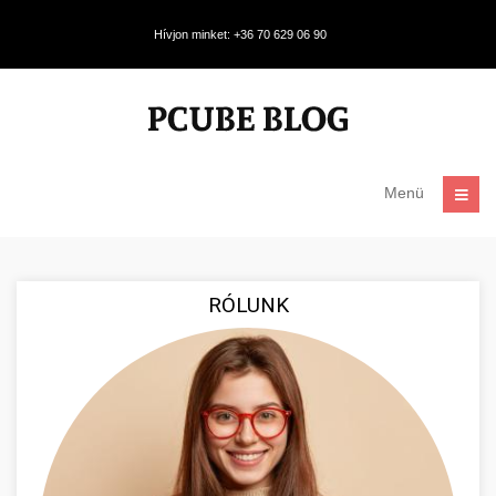
Hívjon minket: +36 70 629 06 90
Menü
RÓLUNK