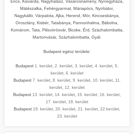
Encs, Kisvárda, Nagyhalász, Vásárosnamény, Nyíregyháza,
Mátészalka, Fehérgyarmat, Máriapócs, Nyírbátor,
Nagykálló, Várpalota, Ajka, Herend, Mór, Kincsesbánya,
Oroszlány, Kisbér, Tatabánya, Pannonhalma, Bábolna,
Komárom, Tata, Pilisvörösvár, Bicske, Érd, Százhalombatta,
Martonvásár, Százhalombatta, Gyál.
Budapest egész területe:
Budapest
1. kerület
,
2. kerület
,
3. kerület
,
4. kerület
,
5.
kerület
,
6. kerület
Budapest
7. kerület
,
8. kerület
,
9. kerület
,
10. kerület
,
11.
kerület
,
12. kerület
Budapest
13. kerület
,
14. kerület
,
15. kerület
,
16. kerület
,
17. kerület
,
18. kerület
Budapest
19. kerület
,
20. kerület
,
21. kerület
,
22.kerület
,
23. kerület