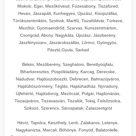
Miskolc, Eger, Mezőkövesd, Füzesabony, Tiszafüred,
Heves, Jászapáti, Kunhegyes, Újszász, Kisújszállás,
Törökszentmiklós, Szolnok, Martfű, Tiszaföldvár, Túrkeve,
Mezőtúr, Gyomaendrőd, Szarvas, Kunszentmárton,
Csongrád, Abony, Nagykáta, Újszász, Jászberény,
Jászfényszaru, Jászárokszállás, Lőrinci, Gyöngyös,
Pásztó,Gyula, Sarkad
Békés, Mezőberény, Szeghalom, Berettyóújfalu,
Biharkeresztes, Püspökladány, Karcag, Derecske,
Nádudvar, Hajdúszoboszló, Debrecen, Balmazújváros,
Hajdúböszörmény, Téglás, Hajdúhadház, Nyíradony,
Újfehértó, Hajdúdorog, Mezőcsát, Polgár, Hajdúnánás,
Tiszaújváros, Tiszavasvári, Tiszalök, Tokaj, Felsőzsolca,
Szikszó, Szerencs, Sárospatak, Zalaszentgrót
Hévíz, Tapolca, Keszthely, Lenti, Zalakaros, Letenye,
Nagykanizsa, Marcali, Böhönye, Fonyód, Balatonlelle,