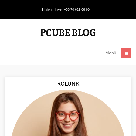
Hívjon minket: +36 70 629 06 90
Menü
RÓLUNK