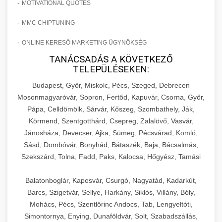
-
MOTIVATIONAL QUOTES
-
MMC CHIPTUNING
-
ONLINE KERESŐ MARKETING ÜGYNÖKSÉG
TANÁCSADÁS A KÖVETKEZŐ
TELEPÜLÉSEKEN:
Budapest, Győr, Miskolc, Pécs, Szeged, Debrecen
Mosonmagyaróvár, Sopron, Fertőd, Kapuvár, Csorna, Győr,
Pápa, Celldömölk, Sárvár, Kőszeg, Szombathely, Ják,
Körmend, Szentgotthárd, Csepreg, Zalalövő, Vasvár,
Jánosháza, Devecser, Ajka, Sümeg, Pécsvárad, Komló,
Sásd, Dombóvár, Bonyhád, Bátaszék, Baja, Bácsalmás,
Szekszárd, Tolna, Fadd, Paks, Kalocsa, Hőgyész, Tamási
Balatonboglár, Kaposvár, Csurgó, Nagyatád, Kadarkút,
Barcs, Szigetvár, Sellye, Harkány, Siklós, Villány, Bóly,
Mohács, Pécs, Szentlőrinc Andocs, Tab, Lengyeltóti,
Simontornya, Enying, Dunaföldvár, Solt, Szabadszállás,