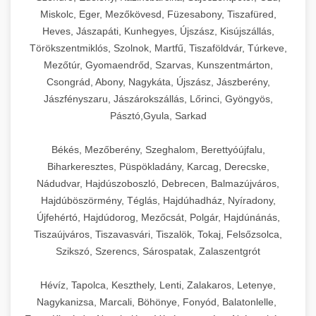
Miskolc, Eger, Mezőkövesd, Füzesabony, Tiszafüred,
Heves, Jászapáti, Kunhegyes, Újszász, Kisújszállás,
Törökszentmiklós, Szolnok, Martfű, Tiszaföldvár, Túrkeve,
Mezőtúr, Gyomaendrőd, Szarvas, Kunszentmárton,
Csongrád, Abony, Nagykáta, Újszász, Jászberény,
Jászfényszaru, Jászárokszállás, Lőrinci, Gyöngyös,
Pásztó,Gyula, Sarkad
Békés, Mezőberény, Szeghalom, Berettyóújfalu,
Biharkeresztes, Püspökladány, Karcag, Derecske,
Nádudvar, Hajdúszoboszló, Debrecen, Balmazújváros,
Hajdúböszörmény, Téglás, Hajdúhadház, Nyíradony,
Újfehértó, Hajdúdorog, Mezőcsát, Polgár, Hajdúnánás,
Tiszaújváros, Tiszavasvári, Tiszalök, Tokaj, Felsőzsolca,
Szikszó, Szerencs, Sárospatak, Zalaszentgrót
Hévíz, Tapolca, Keszthely, Lenti, Zalakaros, Letenye,
Nagykanizsa, Marcali, Böhönye, Fonyód, Balatonlelle,