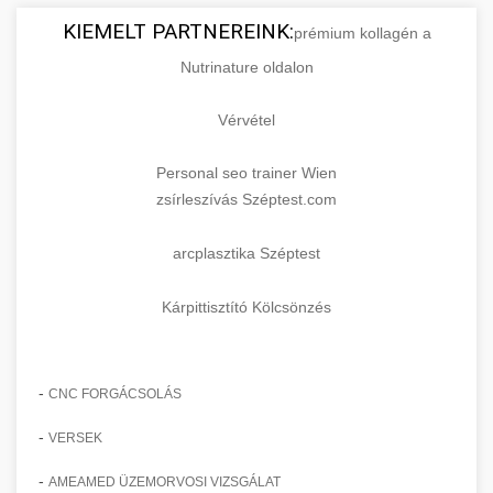
KIEMELT PARTNEREINK:
prémium kollagén a
Nutrinature oldalon
Vérvétel
Personal seo trainer Wien
zsírleszívás Széptest.com
arcplasztika Széptest
Kárpittisztító Kölcsönzés
-
CNC FORGÁCSOLÁS
-
VERSEK
-
AMEAMED ÜZEMORVOSI VIZSGÁLAT