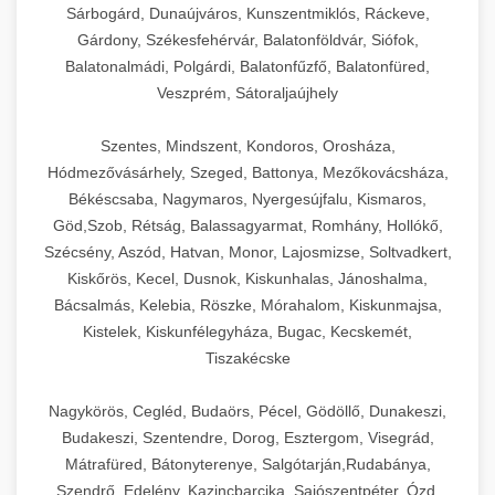
Sárbogárd, Dunaújváros, Kunszentmiklós, Ráckeve,
Gárdony, Székesfehérvár, Balatonföldvár, Siófok,
Balatonalmádi, Polgárdi, Balatonfűzfő, Balatonfüred,
Veszprém, Sátoraljaújhely
Szentes, Mindszent, Kondoros, Orosháza,
Hódmezővásárhely, Szeged, Battonya, Mezőkovácsháza,
Békéscsaba, Nagymaros, Nyergesújfalu, Kismaros,
Göd,Szob, Rétság, Balassagyarmat, Romhány, Hollókő,
Szécsény, Aszód, Hatvan, Monor, Lajosmizse, Soltvadkert,
Kiskőrös, Kecel, Dusnok, Kiskunhalas, Jánoshalma,
Bácsalmás, Kelebia, Röszke, Mórahalom, Kiskunmajsa,
Kistelek, Kiskunfélegyháza, Bugac, Kecskemét,
Tiszakécske
Nagykörös, Cegléd, Budaörs, Pécel, Gödöllő, Dunakeszi,
Budakeszi, Szentendre, Dorog, Esztergom, Visegrád,
Mátrafüred, Bátonyterenye, Salgótarján,Rudabánya,
Szendrő, Edelény, Kazincbarcika, Sajószentpéter, Ózd,