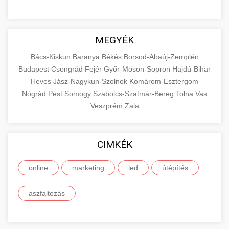
MEGYÉK
Bács-Kiskun
Baranya
Békés
Borsod-Abaúj-Zemplén
Budapest
Csongrád
Fejér
Győr-Moson-Sopron
Hajdú-Bihar
Heves
Jász-Nagykun-Szolnok
Komárom-Esztergom
Nógrád
Pest
Somogy
Szabolcs-Szatmár-Bereg
Tolna
Vas
Veszprém
Zala
CIMKÉK
online
marketing
led
útépítés
aszfaltozás