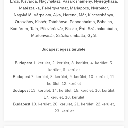
Encs, Kisvárda, Nagyhalász, Vásárosnamény, Nyíregyháza,
Mátészalka, Fehérgyarmat, Máriapócs, Nyírbátor,
Nagykálló, Várpalota, Ajka, Herend, Mór, Kincsesbánya,
Oroszlány, Kisbér, Tatabánya, Pannonhalma, Bábolna,
Komárom, Tata, Pilisvörösvár, Bicske, Érd, Százhalombatta,
Martonvásár, Százhalombatta, Gyál.
Budapest egész területe:
Budapest
1. kerület
,
2. kerület
,
3. kerület
,
4. kerület
,
5.
kerület
,
6. kerület
Budapest
7. kerület
,
8. kerület
,
9. kerület
,
10. kerület
,
11.
kerület
,
12. kerület
Budapest
13. kerület
,
14. kerület
,
15. kerület
,
16. kerület
,
17. kerület
,
18. kerület
Budapest
19. kerület
,
20. kerület
,
21. kerület
,
22.kerület
,
23. kerület