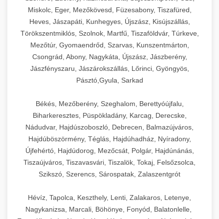
Miskolc, Eger, Mezőkövesd, Füzesabony, Tiszafüred,
Heves, Jászapáti, Kunhegyes, Újszász, Kisújszállás,
Törökszentmiklós, Szolnok, Martfű, Tiszaföldvár, Túrkeve,
Mezőtúr, Gyomaendrőd, Szarvas, Kunszentmárton,
Csongrád, Abony, Nagykáta, Újszász, Jászberény,
Jászfényszaru, Jászárokszállás, Lőrinci, Gyöngyös,
Pásztó,Gyula, Sarkad
Békés, Mezőberény, Szeghalom, Berettyóújfalu,
Biharkeresztes, Püspökladány, Karcag, Derecske,
Nádudvar, Hajdúszoboszló, Debrecen, Balmazújváros,
Hajdúböszörmény, Téglás, Hajdúhadház, Nyíradony,
Újfehértó, Hajdúdorog, Mezőcsát, Polgár, Hajdúnánás,
Tiszaújváros, Tiszavasvári, Tiszalök, Tokaj, Felsőzsolca,
Szikszó, Szerencs, Sárospatak, Zalaszentgrót
Hévíz, Tapolca, Keszthely, Lenti, Zalakaros, Letenye,
Nagykanizsa, Marcali, Böhönye, Fonyód, Balatonlelle,