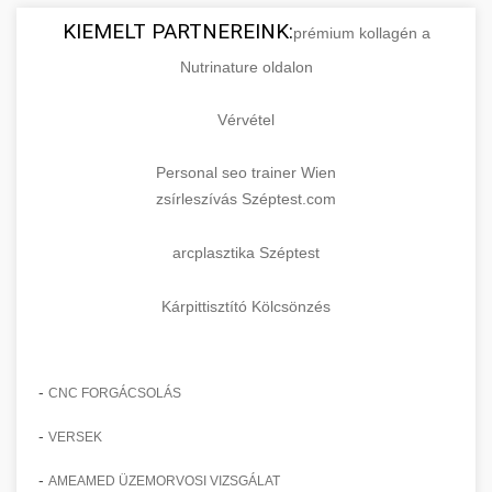
KIEMELT PARTNEREINK:
prémium kollagén a
Nutrinature oldalon
Vérvétel
Personal seo trainer Wien
zsírleszívás Széptest.com
arcplasztika Széptest
Kárpittisztító Kölcsönzés
-
CNC FORGÁCSOLÁS
-
VERSEK
-
AMEAMED ÜZEMORVOSI VIZSGÁLAT