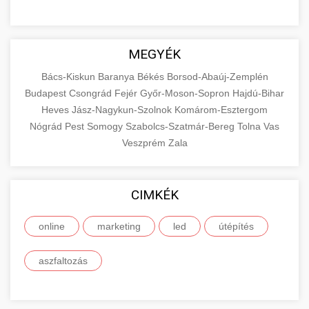
MEGYÉK
Bács-Kiskun
Baranya
Békés
Borsod-Abaúj-Zemplén
Budapest
Csongrád
Fejér
Győr-Moson-Sopron
Hajdú-Bihar
Heves
Jász-Nagykun-Szolnok
Komárom-Esztergom
Nógrád
Pest
Somogy
Szabolcs-Szatmár-Bereg
Tolna
Vas
Veszprém
Zala
CIMKÉK
online
marketing
led
útépítés
aszfaltozás