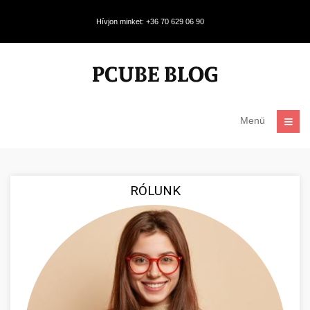
Hívjon minket: +36 70 629 06 90
Menü
RÓLUNK