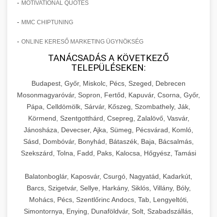
-
MOTIVATIONAL QUOTES
-
MMC CHIPTUNING
-
ONLINE KERESŐ MARKETING ÜGYNÖKSÉG
TANÁCSADÁS A KÖVETKEZŐ
TELEPÜLÉSEKEN:
Budapest, Győr, Miskolc, Pécs, Szeged, Debrecen
Mosonmagyaróvár, Sopron, Fertőd, Kapuvár, Csorna, Győr,
Pápa, Celldömölk, Sárvár, Kőszeg, Szombathely, Ják,
Körmend, Szentgotthárd, Csepreg, Zalalövő, Vasvár,
Jánosháza, Devecser, Ajka, Sümeg, Pécsvárad, Komló,
Sásd, Dombóvár, Bonyhád, Bátaszék, Baja, Bácsalmás,
Szekszárd, Tolna, Fadd, Paks, Kalocsa, Hőgyész, Tamási
Balatonboglár, Kaposvár, Csurgó, Nagyatád, Kadarkút,
Barcs, Szigetvár, Sellye, Harkány, Siklós, Villány, Bóly,
Mohács, Pécs, Szentlőrinc Andocs, Tab, Lengyeltóti,
Simontornya, Enying, Dunaföldvár, Solt, Szabadszállás,