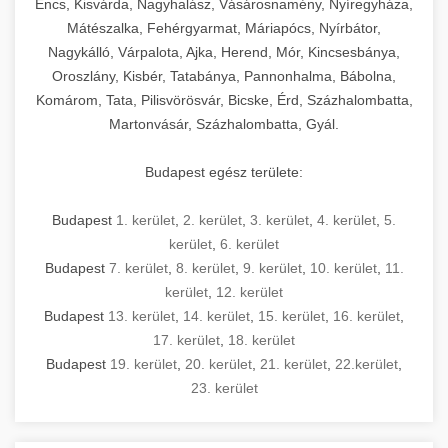
Encs, Kisvárda, Nagyhalász, Vásárosnamény, Nyíregyháza,
Mátészalka, Fehérgyarmat, Máriapócs, Nyírbátor,
Nagykálló, Várpalota, Ajka, Herend, Mór, Kincsesbánya,
Oroszlány, Kisbér, Tatabánya, Pannonhalma, Bábolna,
Komárom, Tata, Pilisvörösvár, Bicske, Érd, Százhalombatta,
Martonvásár, Százhalombatta, Gyál.
Budapest egész területe:
Budapest
1. kerület
,
2. kerület
,
3. kerület
,
4. kerület
,
5.
kerület
,
6. kerület
Budapest
7. kerület
,
8. kerület
,
9. kerület
,
10. kerület
,
11.
kerület
,
12. kerület
Budapest
13. kerület
,
14. kerület
,
15. kerület
,
16. kerület
,
17. kerület
,
18. kerület
Budapest
19. kerület
,
20. kerület
,
21. kerület
,
22.kerület
,
23. kerület