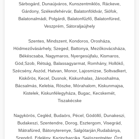
Sárbogárd, Dunaújváros, Kunszentmiklós, Ráckeve,
Gárdony, Székesfehérvár, Balatonföldvár, Siófok,
Balatonalmádi, Polgárdi, Balatonfűzfő, Balatonfüred,
Veszprém, Sátoraljaújhely
Szentes, Mindszent, Kondoros, Orosháza,
Hódmezővásárhely, Szeged, Battonya, Mezőkovácsháza,
Békéscsaba, Nagymaros, Nyergesújfalu, Kismaros,
Göd,Szob, Rétság, Balassagyarmat, Romhány, Hollókő,
Szécsény, Aszód, Hatvan, Monor, Lajosmizse, Soltvadkert,
Kiskőrös, Kecel, Dusnok, Kiskunhalas, Jánoshalma,
Bácsalmás, Kelebia, Röszke, Mórahalom, Kiskunmajsa,
Kistelek, Kiskunfélegyháza, Bugac, Kecskemét,
Tiszakécske
Nagykörös, Cegléd, Budaörs, Pécel, Gödöllő, Dunakeszi,
Budakeszi, Szentendre, Dorog, Esztergom, Visegrád,
Mátrafüred, Bátonyterenye, Salgótarján,Rudabánya,
Szendrő, Edelény, Kazincbarcika, Sajószentpéter, Ózd,