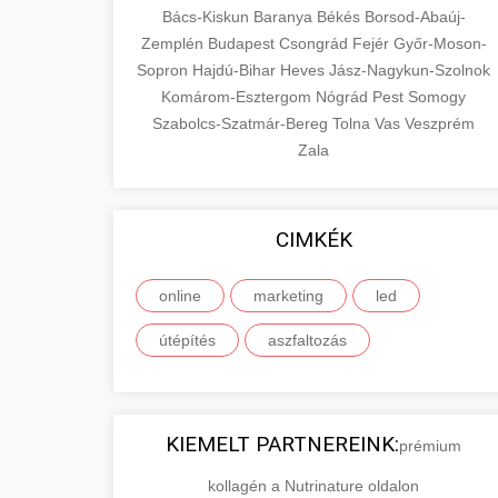
Bács-Kiskun
Baranya
Békés
Borsod-Abaúj-
Zemplén
Budapest
Csongrád
Fejér
Győr-Moson-
Sopron
Hajdú-Bihar
Heves
Jász-Nagykun-Szolnok
Komárom-Esztergom
Nógrád
Pest
Somogy
Szabolcs-Szatmár-Bereg
Tolna
Vas
Veszprém
Zala
CIMKÉK
online
marketing
led
útépítés
aszfaltozás
KIEMELT PARTNEREINK:
prémium
kollagén a Nutrinature oldalon