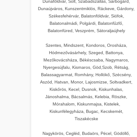
Dunaföldvár, Solt, Szabadszállás, Sárbogárd,
Dunaújváros, Kunszentmiklós, Ráckeve, Gárdony,
Székesfehérvár, Balatonföldvár, Siófok,
Balatonalmádi, Polgárdi, Balatonfűzfő,
Balatonfüred, Veszprém, Sátoraljaújhely
Szentes, Mindszent, Kondoros, Orosháza,
Hódmezővásárhely, Szeged, Battonya,
Mezőkovácsháza, Békéscsaba, Nagymaros,
Nyergesújfalu, Kismaros, Göd,Szob, Rétság,
Balassagyarmat, Romhány, Hollókő, Szécsény,
Aszód, Hatvan, Monor, Lajosmizse, Soltvadkert,
Kiskőrös, Kecel, Dusnok, Kiskunhalas,
Jánoshalma, Bácsalmás, Kelebia, Röszke,
Mórahalom, Kiskunmajsa, Kistelek,
Kiskunfélegyháza, Bugac, Kecskemét,
Tiszakécske
Nagykörös, Cegléd, Budaörs, Pécel, Gödöllő,