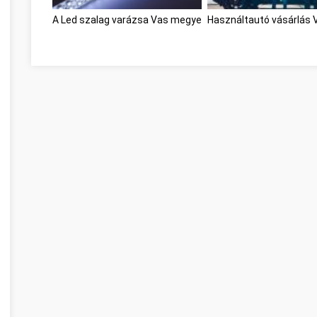
A Led szalag varázsa Vas megye
Használtautó vásárlás