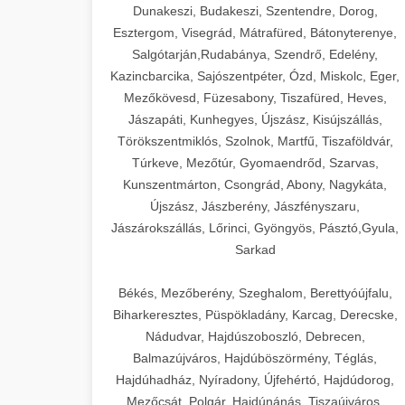
Dunakeszi, Budakeszi, Szentendre, Dorog,
Esztergom, Visegrád, Mátrafüred, Bátonyterenye,
Salgótarján,Rudabánya, Szendrő, Edelény,
Kazincbarcika, Sajószentpéter, Ózd, Miskolc, Eger,
Mezőkövesd, Füzesabony, Tiszafüred, Heves,
Jászapáti, Kunhegyes, Újszász, Kisújszállás,
Törökszentmiklós, Szolnok, Martfű, Tiszaföldvár,
Túrkeve, Mezőtúr, Gyomaendrőd, Szarvas,
Kunszentmárton, Csongrád, Abony, Nagykáta,
Újszász, Jászberény, Jászfényszaru,
Jászárokszállás, Lőrinci, Gyöngyös, Pásztó,Gyula,
Sarkad
Békés, Mezőberény, Szeghalom, Berettyóújfalu,
Biharkeresztes, Püspökladány, Karcag, Derecske,
Nádudvar, Hajdúszoboszló, Debrecen,
Balmazújváros, Hajdúböszörmény, Téglás,
Hajdúhadház, Nyíradony, Újfehértó, Hajdúdorog,
Mezőcsát, Polgár, Hajdúnánás, Tiszaújváros,