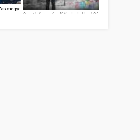
 Vas megye
Great Information If You're In Need Of Self-Help Vas megy