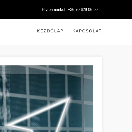
Hívjon minket: +36 70 629 06 90
KEZDŐLAP
KAPCSOLAT