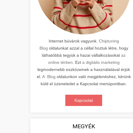
Internet búvárok vagyunk.
Chiptuning
Blog
oldalunkat azzal a céllal hoztuk létre, hogy
láthatóbbá tegyük a hazai vállalkozásokat
az
online térben
. Ezt
a digitális marketing
legmodernebb eszközeinek a használatával érjük
el.
A Blog
oldalunkon való megjelenéshez, kérünk
küld el üzenetedet a Kapcsolat menüpontban.
Kapcsolat
MEGYÉK