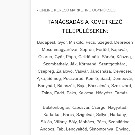
-
ONLINE KERESŐ MARKETING ÜGYNÖKSÉG
TANÁCSADÁS A KÖVETKEZŐ
TELEPÜLÉSEKEN:
Budapest, Győr, Miskolc, Pécs, Szeged, Debrecen
Mosonmagyaróvár, Sopron, Fertőd, Kapuvár,
Csorna, Győr, Pápa, Celldömölk, Sárvár, Kőszeg,
Szombathely, Ják, Körmend, Szentgotthárd,
Csepreg, Zalalövő, Vasvár, Jánosháza, Devecser,
Ajka, Sümeg, Pécsvárad, Komló, Sásd, Dombóvár,
Bonyhád, Bátaszék, Baja, Bácsalmás, Szekszárd,
Tolna, Fadd, Paks, Kalocsa, Hőgyész, Tamási
Balatonboglár, Kaposvár, Csurgó, Nagyatád,
Kadarkút, Barcs, Szigetvár, Sellye, Harkány,
Siklós, Villány, Bóly, Mohács, Pécs, Szentlőrinc
Andocs, Tab, Lengyeltóti, Simontornya, Enying,