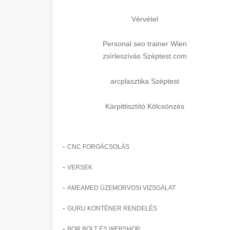
Vérvétel
Personal seo trainer Wien
zsírleszívás Széptest.com
arcplasztika Széptest
Kárpittisztító Kölcsönzés
-
CNC FORGÁCSOLÁS
-
VERSEK
-
AMEAMED ÜZEMORVOSI VIZSGÁLAT
-
GURU KONTÉNER RENDELÉS
-
BOR BOLT ÉS WEBSHOP