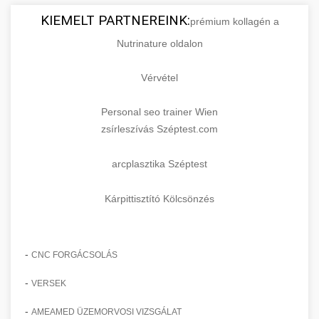
KIEMELT PARTNEREINK:
prémium kollagén a
Nutrinature oldalon
Vérvétel
Personal seo trainer Wien
zsírleszívás Széptest.com
arcplasztika Széptest
Kárpittisztító Kölcsönzés
-
CNC FORGÁCSOLÁS
-
VERSEK
-
AMEAMED ÜZEMORVOSI VIZSGÁLAT