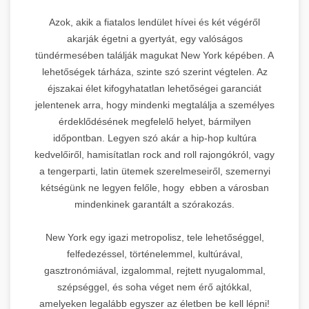
Azok, akik a fiatalos lendület hívei és két végéről
akarják égetni a gyertyát, egy valóságos
tündérmesében találják magukat New York képében. A
lehetőségek tárháza, szinte szó szerint végtelen. Az
éjszakai élet kifogyhatatlan lehetőségei garanciát
jelentenek arra, hogy mindenki megtalálja a személyes
érdeklődésének megfelelő helyet, bármilyen
időpontban. Legyen szó akár a hip-hop kultúra
kedvelőiről, hamisítatlan rock and roll rajongókról, vagy
a tengerparti, latin ütemek szerelmeseiről, szemernyi
kétségünk ne legyen felőle, hogy ebben a városban
mindenkinek garantált a szórakozás.
New York egy igazi metropolisz, tele lehetőséggel,
felfedezéssel, történelemmel, kultúrával,
gasztronómiával, izgalommal, rejtett nyugalommal,
szépséggel, és soha véget nem érő ajtókkal,
amelyeken legalább egyszer az életben be kell lépni!