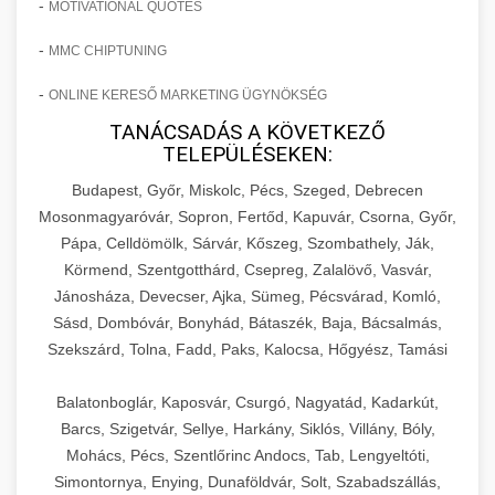
-
MOTIVATIONAL QUOTES
-
MMC CHIPTUNING
-
ONLINE KERESŐ MARKETING ÜGYNÖKSÉG
TANÁCSADÁS A KÖVETKEZŐ
TELEPÜLÉSEKEN:
Budapest, Győr, Miskolc, Pécs, Szeged, Debrecen
Mosonmagyaróvár, Sopron, Fertőd, Kapuvár, Csorna, Győr,
Pápa, Celldömölk, Sárvár, Kőszeg, Szombathely, Ják,
Körmend, Szentgotthárd, Csepreg, Zalalövő, Vasvár,
Jánosháza, Devecser, Ajka, Sümeg, Pécsvárad, Komló,
Sásd, Dombóvár, Bonyhád, Bátaszék, Baja, Bácsalmás,
Szekszárd, Tolna, Fadd, Paks, Kalocsa, Hőgyész, Tamási
Balatonboglár, Kaposvár, Csurgó, Nagyatád, Kadarkút,
Barcs, Szigetvár, Sellye, Harkány, Siklós, Villány, Bóly,
Mohács, Pécs, Szentlőrinc Andocs, Tab, Lengyeltóti,
Simontornya, Enying, Dunaföldvár, Solt, Szabadszállás,