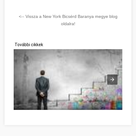
<-- Vissza a New York Bicsérd Baranya megye blog
oldalra!
További cikkek
Great Information If You're In Need Of Self-Help Baranya megy