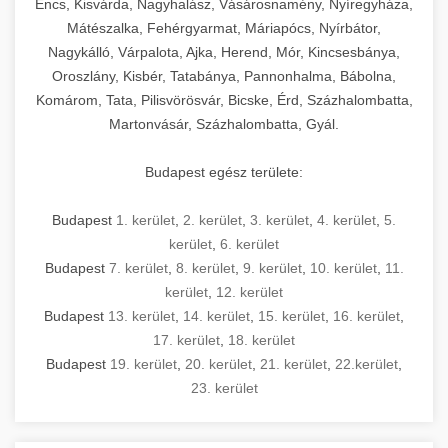
Encs, Kisvárda, Nagyhalász, Vásárosnamény, Nyíregyháza,
Mátészalka, Fehérgyarmat, Máriapócs, Nyírbátor,
Nagykálló, Várpalota, Ajka, Herend, Mór, Kincsesbánya,
Oroszlány, Kisbér, Tatabánya, Pannonhalma, Bábolna,
Komárom, Tata, Pilisvörösvár, Bicske, Érd, Százhalombatta,
Martonvásár, Százhalombatta, Gyál.
Budapest egész területe:
Budapest
1. kerület
,
2. kerület
,
3. kerület
,
4. kerület
,
5.
kerület
,
6. kerület
Budapest
7. kerület
,
8. kerület
,
9. kerület
,
10. kerület
,
11.
kerület
,
12. kerület
Budapest
13. kerület
,
14. kerület
,
15. kerület
,
16. kerület
,
17. kerület
,
18. kerület
Budapest
19. kerület
,
20. kerület
,
21. kerület
,
22.kerület
,
23. kerület