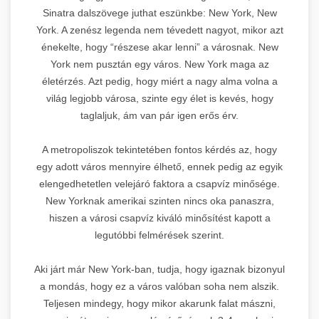
Sinatra dalszövege juthat eszünkbe: New York, New
York. A zenész legenda nem tévedett nagyot, mikor azt
énekelte, hogy “részese akar lenni” a városnak. New
York nem pusztán egy város. New York maga az
életérzés. Azt pedig, hogy miért a nagy alma volna a
világ legjobb városa, szinte egy élet is kevés, hogy
taglaljuk, ám van pár igen erős érv.
A metropoliszok tekintetében fontos kérdés az, hogy
egy adott város mennyire élhető, ennek pedig az egyik
elengedhetetlen velejáró faktora a csapvíz minősége.
New Yorknak amerikai szinten nincs oka panaszra,
hiszen a városi csapvíz kiváló minősítést kapott a
legutóbbi felmérések szerint.
Aki járt már New York-ban, tudja, hogy igaznak bizonyul
a mondás, hogy ez a város valóban soha nem alszik.
Teljesen mindegy, hogy mikor akarunk falat mászni,