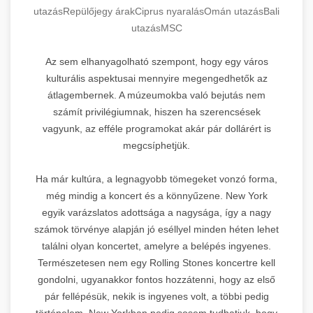
utazás
Repülőjegy árak
Ciprus nyaralás
Omán utazás
Bali
utazás
MSC
Az sem elhanyagolható szempont, hogy egy város
kulturális aspektusai mennyire megengedhetők az
átlagembernek. A múzeumokba való bejutás nem
számít privilégiumnak, hiszen ha szerencsések
vagyunk, az efféle programokat akár pár dollárért is
megcsíphetjük.
Ha már kultúra, a legnagyobb tömegeket vonzó forma,
még mindig a koncert és a könnyűzene. New York
egyik varázslatos adottsága a nagysága, így a nagy
számok törvénye alapján jó eséllyel minden héten lehet
találni olyan koncertet, amelyre a belépés ingyenes.
Természetesen nem egy Rolling Stones koncertre kell
gondolni, ugyanakkor fontos hozzátenni, hogy az első
pár fellépésük, nekik is ingyenes volt, a többi pedig
történelem. New Yorkban pedig sosem tudhatjuk, hogy