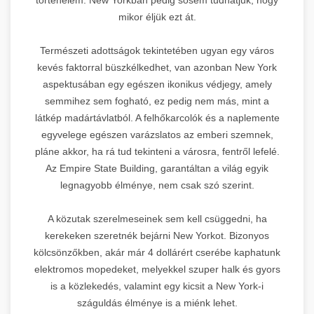
mikor éljük ezt át.
Természeti adottságok tekintetében ugyan egy város
kevés faktorral büszkélkedhet, van azonban New York
aspektusában egy egészen ikonikus védjegy, amely
semmihez sem fogható, ez pedig nem más, mint a
látkép madártávlatból. A felhőkarcolók és a naplemente
egyvelege egészen varázslatos az emberi szemnek,
pláne akkor, ha rá tud tekinteni a városra, fentről lefelé.
Az Empire State Building, garantáltan a világ egyik
legnagyobb élménye, nem csak szó szerint.
A közutak szerelmeseinek sem kell csüggedni, ha
kerekeken szeretnék bejárni New Yorkot. Bizonyos
kölcsönzőkben, akár már 4 dollárért cserébe kaphatunk
elektromos mopedeket, melyekkel szuper halk és gyors
is a közlekedés, valamint egy kicsit a New York-i
száguldás élménye is a miénk lehet.