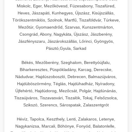
Miskolc, Eger, Mezőkövesd, Füzesabony, Tiszafüred,
Heves, Jászapáti, Kunhegyes, Újszász, Kisújszállás,
Törökszentmiklós, Szolnok, Martfű, Tiszaföldvár, Túrkeve,
Mezőtúr, Gyomaendrőd, Szarvas, Kunszentmárton,
Csongrád, Abony, Nagykáta, Újszász, Jászberény,
Jászfényszaru, Jászárokszállás, Lőrinci, Gyöngyös,
Pásztó,Gyula, Sarkad
Békés, Mezőberény, Szeghalom, Berettyóújfalu,
Biharkeresztes, Püspökladány, Karcag, Derecske,
Nádudvar, Hajdúszoboszló, Debrecen, Balmazújváros,
Hajdúböszörmény, Téglás, Hajdúhadház, Nyíradony,
Újfehértó, Hajdúdorog, Mezőcsát, Polgár, Hajdúnánás,
Tiszaújváros, Tiszavasvári, Tiszalök, Tokaj, Felsőzsolca,
Szikszó, Szerencs, Sárospatak, Zalaszentgrót
Hévíz, Tapolca, Keszthely, Lenti, Zalakaros, Letenye,
Nagykanizsa, Marcali, Böhönye, Fonyód, Balatonlelle,