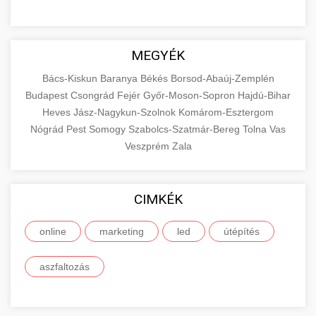
MEGYÉK
Bács-Kiskun
Baranya
Békés
Borsod-Abaúj-Zemplén
Budapest
Csongrád
Fejér
Győr-Moson-Sopron
Hajdú-Bihar
Heves
Jász-Nagykun-Szolnok
Komárom-Esztergom
Nógrád
Pest
Somogy
Szabolcs-Szatmár-Bereg
Tolna
Vas
Veszprém
Zala
CIMKÉK
online
marketing
led
útépítés
aszfaltozás