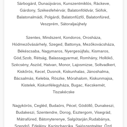
Sárbogárd, Dunaújváros, Kunszentmiklós, Ráckeve,
Gárdony, Székesfehérvár, Balatonföldvár, Siófok,
Balatonalmádi, Polgárdi, Balatonfűzfő, Balatonfüred,
Veszprém, Sátoraljaújhely
Szentes, Mindszent, Kondoros, Orosháza,
Hódmezővásárhely, Szeged, Battonya, Mezőkovácsháza,
Békéscsaba, Nagymaros, Nyergesújfalu, Kismaros,
Göd,Szob, Rétság, Balassagyarmat, Romhány, Hollókő,
Szécsény, Aszód, Hatvan, Monor, Lajosmizse, Soltvadkert,
Kiskőrös, Kecel, Dusnok, Kiskunhalas, Jánoshalma,
Bácsalmás, Kelebia, Röszke, Mórahalom, Kiskunmajsa,
Kistelek, Kiskunfélegyháza, Bugac, Kecskemét,
Tiszakécske
Nagykörös, Cegléd, Budaörs, Pécel, Gödöllő, Dunakeszi,
Budakeszi, Szentendre, Dorog, Esztergom, Visegrád,
Mátrafüred, Bátonyterenye, Salgótarján,Rudabánya,
Szendrő, Edelény, Kazincbarcika, Sajószentpéter, Ózd,