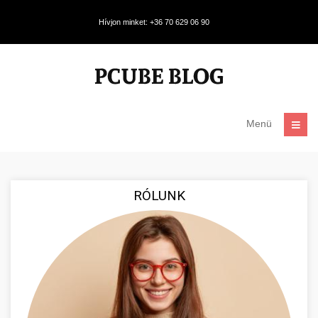
Hívjon minket: +36 70 629 06 90
Menü
RÓLUNK