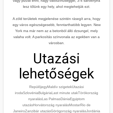
vagy pizzát enni, nagy valószínűséggel, 3-4 saroknyira
lesz tőlünk egy hely, ahol megtehetjük ezt.
A zöld területek megjelenése szintén rásegít arra, hogy
egy város egészségesebb, fenntarthatóbb legyen. New
York ma már nem az a betonból álló dzsungel, mely
valaha volt. A parkosítás színvonala az egekben van a
városban.
Utazási
lehetőségek
Repülőjegy
Maldív szigetek
Utazási
iroda
Szlovénia
Bulgária
Last minute utak
Törökország
nyaralás
Las Palmas
Dánia
Egyiptom
utazás
Horvátország nyaralás
Mostar
Rio de
Janeiro
Zanzibár utazás
Görögország nyaralás
Jordánia