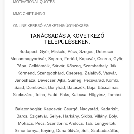
-
MOTIVATIONAL QUOTES
-
MMC CHIPTUNING
-
ONLINE KERESŐ MARKETING ÜGYNÖKSÉG
TANÁCSADÁS A KÖVETKEZŐ
TELEPÜLÉSEKEN:
Budapest, Győr, Miskolc, Pécs, Szeged, Debrecen
Mosonmagyaróvár, Sopron, Fertőd, Kapuvár, Csorna, Győr,
Pápa, Celldömölk, Sárvár, Kőszeg, Szombathely, Ják,
Körmend, Szentgotthárd, Csepreg, Zalalövő, Vasvár,
Jánosháza, Devecser, Ajka, Sümeg, Pécsvárad, Komló,
Sásd, Dombóvár, Bonyhád, Bátaszék, Baja, Bácsalmás,
Szekszárd, Tolna, Fadd, Paks, Kalocsa, Hőgyész, Tamási
Balatonboglár, Kaposvár, Csurgó, Nagyatád, Kadarkút,
Barcs, Szigetvár, Sellye, Harkány, Siklós, Villány, Bóly,
Mohács, Pécs, Szentlőrinc Andocs, Tab, Lengyeltóti,
Simontornya, Enying, Dunaföldvár, Solt, Szabadszállás,