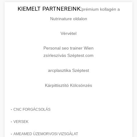
KIEMELT PARTNEREINK:
prémium kollagén a
Nutrinature oldalon
Vérvétel
Personal seo trainer Wien
zsírleszívás Széptest.com
arcplasztika Széptest
Kárpittisztító Kölcsönzés
-
CNC FORGÁCSOLÁS
-
VERSEK
-
AMEAMED ÜZEMORVOSI VIZSGÁLAT