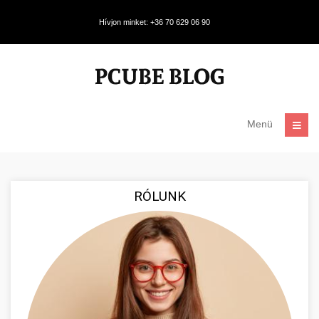
Hívjon minket: +36 70 629 06 90
Menü
RÓLUNK