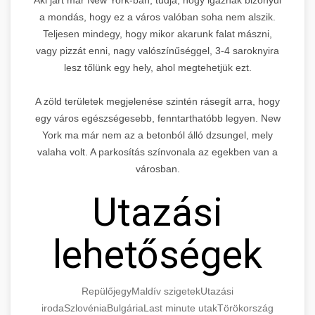
a mondás, hogy ez a város valóban soha nem alszik.
Teljesen mindegy, hogy mikor akarunk falat mászni,
vagy pizzát enni, nagy valószínűséggel, 3-4 saroknyira
lesz tőlünk egy hely, ahol megtehetjük ezt.
A zöld területek megjelenése szintén rásegít arra, hogy
egy város egészségesebb, fenntarthatóbb legyen. New
York ma már nem az a betonból álló dzsungel, mely
valaha volt. A parkosítás színvonala az egekben van a
városban.
Utazási
lehetőségek
Repülőjegy
Maldív szigetek
Utazási
iroda
Szlovénia
Bulgária
Last minute utak
Törökország