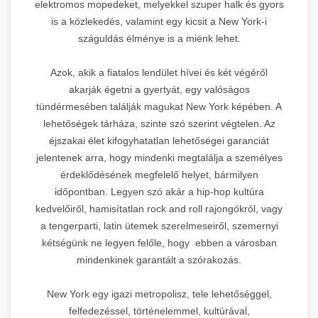
elektromos mopedeket, melyekkel szuper halk és gyors
is a közlekedés, valamint egy kicsit a New York-i
száguldás élménye is a miénk lehet.
Azok, akik a fiatalos lendület hívei és két végéről
akarják égetni a gyertyát, egy valóságos
tündérmesében találják magukat New York képében. A
lehetőségek tárháza, szinte szó szerint végtelen. Az
éjszakai élet kifogyhatatlan lehetőségei garanciát
jelentenek arra, hogy mindenki megtalálja a személyes
érdeklődésének megfelelő helyet, bármilyen
időpontban. Legyen szó akár a hip-hop kultúra
kedvelőiről, hamisítatlan rock and roll rajongókról, vagy
a tengerparti, latin ütemek szerelmeseiről, szemernyi
kétségünk ne legyen felőle, hogy ebben a városban
mindenkinek garantált a szórakozás.
New York egy igazi metropolisz, tele lehetőséggel,
felfedezéssel, történelemmel, kultúrával,