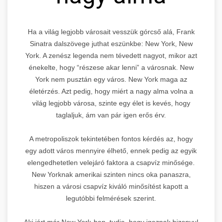
Ha a világ legjobb városait vesszük górcső alá, Frank
Sinatra dalszövege juthat eszünkbe: New York, New
York. A zenész legenda nem tévedett nagyot, mikor azt
énekelte, hogy “részese akar lenni” a városnak. New
York nem pusztán egy város. New York maga az
életérzés. Azt pedig, hogy miért a nagy alma volna a
világ legjobb városa, szinte egy élet is kevés, hogy
taglaljuk, ám van pár igen erős érv.
A metropoliszok tekintetében fontos kérdés az, hogy
egy adott város mennyire élhető, ennek pedig az egyik
elengedhetetlen velejáró faktora a csapvíz minősége.
New Yorknak amerikai szinten nincs oka panaszra,
hiszen a városi csapvíz kiváló minősítést kapott a
legutóbbi felmérések szerint.
Aki járt már New York-ban, tudja, hogy igaznak bizonyul