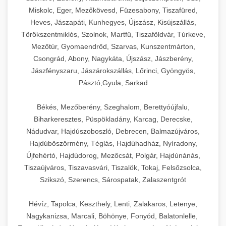
Miskolc, Eger, Mezőkövesd, Füzesabony, Tiszafüred,
Heves, Jászapáti, Kunhegyes, Újszász, Kisújszállás,
Törökszentmiklós, Szolnok, Martfű, Tiszaföldvár, Túrkeve,
Mezőtúr, Gyomaendrőd, Szarvas, Kunszentmárton,
Csongrád, Abony, Nagykáta, Újszász, Jászberény,
Jászfényszaru, Jászárokszállás, Lőrinci, Gyöngyös,
Pásztó,Gyula, Sarkad
Békés, Mezőberény, Szeghalom, Berettyóújfalu,
Biharkeresztes, Püspökladány, Karcag, Derecske,
Nádudvar, Hajdúszoboszló, Debrecen, Balmazújváros,
Hajdúböszörmény, Téglás, Hajdúhadház, Nyíradony,
Újfehértó, Hajdúdorog, Mezőcsát, Polgár, Hajdúnánás,
Tiszaújváros, Tiszavasvári, Tiszalök, Tokaj, Felsőzsolca,
Szikszó, Szerencs, Sárospatak, Zalaszentgrót
Hévíz, Tapolca, Keszthely, Lenti, Zalakaros, Letenye,
Nagykanizsa, Marcali, Böhönye, Fonyód, Balatonlelle,