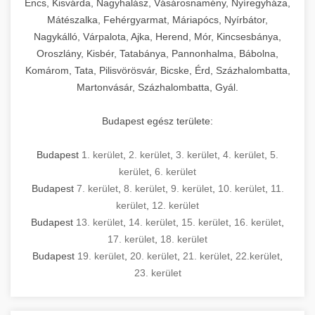
Encs, Kisvárda, Nagyhalász, Vásárosnamény, Nyíregyháza,
Mátészalka, Fehérgyarmat, Máriapócs, Nyírbátor,
Nagykálló, Várpalota, Ajka, Herend, Mór, Kincsesbánya,
Oroszlány, Kisbér, Tatabánya, Pannonhalma, Bábolna,
Komárom, Tata, Pilisvörösvár, Bicske, Érd, Százhalombatta,
Martonvásár, Százhalombatta, Gyál.
Budapest egész területe:
Budapest
1. kerület
,
2. kerület
,
3. kerület
,
4. kerület
,
5.
kerület
,
6. kerület
Budapest
7. kerület
,
8. kerület
,
9. kerület
,
10. kerület
,
11.
kerület
,
12. kerület
Budapest
13. kerület
,
14. kerület
,
15. kerület
,
16. kerület
,
17. kerület
,
18. kerület
Budapest
19. kerület
,
20. kerület
,
21. kerület
,
22.kerület
,
23. kerület