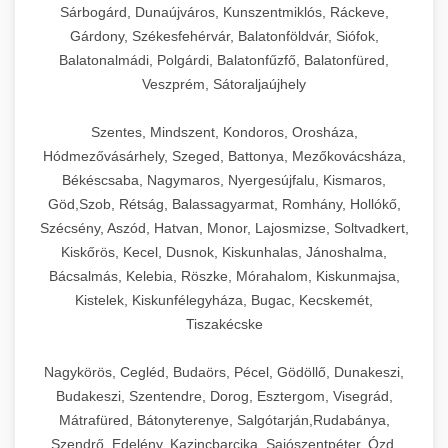
Sárbogárd, Dunaújváros, Kunszentmiklós, Ráckeve,
Gárdony, Székesfehérvár, Balatonföldvár, Siófok,
Balatonalmádi, Polgárdi, Balatonfűzfő, Balatonfüred,
Veszprém, Sátoraljaújhely
Szentes, Mindszent, Kondoros, Orosháza,
Hódmezővásárhely, Szeged, Battonya, Mezőkovácsháza,
Békéscsaba, Nagymaros, Nyergesújfalu, Kismaros,
Göd,Szob, Rétság, Balassagyarmat, Romhány, Hollókő,
Szécsény, Aszód, Hatvan, Monor, Lajosmizse, Soltvadkert,
Kiskőrös, Kecel, Dusnok, Kiskunhalas, Jánoshalma,
Bácsalmás, Kelebia, Röszke, Mórahalom, Kiskunmajsa,
Kistelek, Kiskunfélegyháza, Bugac, Kecskemét,
Tiszakécske
Nagykörös, Cegléd, Budaörs, Pécel, Gödöllő, Dunakeszi,
Budakeszi, Szentendre, Dorog, Esztergom, Visegrád,
Mátrafüred, Bátonyterenye, Salgótarján,Rudabánya,
Szendrő, Edelény, Kazincbarcika, Sajószentpéter, Ózd,