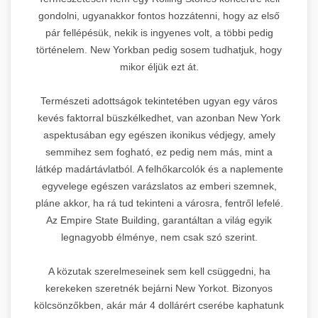
gondolni, ugyanakkor fontos hozzátenni, hogy az első
pár fellépésük, nekik is ingyenes volt, a többi pedig
történelem. New Yorkban pedig sosem tudhatjuk, hogy
mikor éljük ezt át.
Természeti adottságok tekintetében ugyan egy város
kevés faktorral büszkélkedhet, van azonban New York
aspektusában egy egészen ikonikus védjegy, amely
semmihez sem fogható, ez pedig nem más, mint a
látkép madártávlatból. A felhőkarcolók és a naplemente
egyvelege egészen varázslatos az emberi szemnek,
pláne akkor, ha rá tud tekinteni a városra, fentről lefelé.
Az Empire State Building, garantáltan a világ egyik
legnagyobb élménye, nem csak szó szerint.
A közutak szerelmeseinek sem kell csüggedni, ha
kerekeken szeretnék bejárni New Yorkot. Bizonyos
kölcsönzőkben, akár már 4 dollárért cserébe kaphatunk