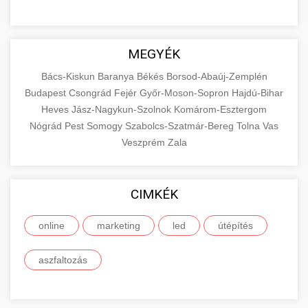
MEGYÉK
Bács-Kiskun
Baranya
Békés
Borsod-Abaúj-Zemplén
Budapest
Csongrád
Fejér
Győr-Moson-Sopron
Hajdú-Bihar
Heves
Jász-Nagykun-Szolnok
Komárom-Esztergom
Nógrád
Pest
Somogy
Szabolcs-Szatmár-Bereg
Tolna
Vas
Veszprém
Zala
CIMKÉK
online
marketing
led
útépítés
aszfaltozás