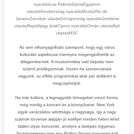
nyaralás
Las Palmas
Dánia
Egyiptom
utazás
Horvátország nyaralás
Mostar
Rio de
Janeiro
Zanzibár utazás
Görögország nyaralás
Jordánia
utazás
Repülőjegy árak
Ciprus nyaralás
Omán utazás
Bali
utazás
MSC
Az sem elhanyagolható szempont, hogy egy város
kulturális aspektusai mennyire megengedhetők az
átlagembernek. A múzeumokba való bejutás nem
számít privilégiumnak, hiszen ha szerencsések
vagyunk, az efféle programokat akár pár dollárért is
megcsíphetjük.
Ha már kultúra, a legnagyobb tömegeket vonzó forma,
még mindig a koncert és a könnyűzene. New York
egyik varázslatos adottsága a nagysága, így a nagy
számok törvénye alapján jó eséllyel minden héten lehet
találni olyan koncertet, amelyre a belépés ingyenes.
Természetesen nem egy Rolling Stones koncertre kell