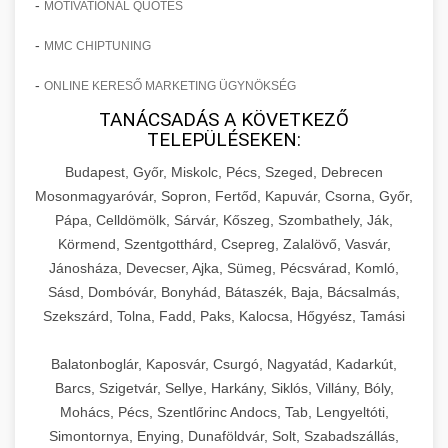
-
MOTIVATIONAL QUOTES
-
MMC CHIPTUNING
-
ONLINE KERESŐ MARKETING ÜGYNÖKSÉG
TANÁCSADÁS A KÖVETKEZŐ
TELEPÜLÉSEKEN:
Budapest, Győr, Miskolc, Pécs, Szeged, Debrecen
Mosonmagyaróvár, Sopron, Fertőd, Kapuvár, Csorna, Győr,
Pápa, Celldömölk, Sárvár, Kőszeg, Szombathely, Ják,
Körmend, Szentgotthárd, Csepreg, Zalalövő, Vasvár,
Jánosháza, Devecser, Ajka, Sümeg, Pécsvárad, Komló,
Sásd, Dombóvár, Bonyhád, Bátaszék, Baja, Bácsalmás,
Szekszárd, Tolna, Fadd, Paks, Kalocsa, Hőgyész, Tamási
Balatonboglár, Kaposvár, Csurgó, Nagyatád, Kadarkút,
Barcs, Szigetvár, Sellye, Harkány, Siklós, Villány, Bóly,
Mohács, Pécs, Szentlőrinc Andocs, Tab, Lengyeltóti,
Simontornya, Enying, Dunaföldvár, Solt, Szabadszállás,