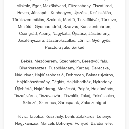
Miskolc, Eger, Mezőkövesd, Füzesabony, Tiszafüred,
Heves, Jászapáti, Kunhegyes, Újszász, Kisújszállás,
Törökszentmiklós, Szolnok, Martfű, Tiszaföldvár, Túrkeve,
Mezőtúr, Gyomaendrőd, Szarvas, Kunszentmárton,
Csongrád, Abony, Nagykáta, Újszász, Jászberény,
Jászfényszaru, Jászárokszállás, Lőrinci, Gyöngyös,
Pásztó,Gyula, Sarkad
Békés, Mezőberény, Szeghalom, Berettyóújfalu,
Biharkeresztes, Püspökladány, Karcag, Derecske,
Nádudvar, Hajdúszoboszló, Debrecen, Balmazújváros,
Hajdúböszörmény, Téglás, Hajdúhadház, Nyíradony,
Újfehértó, Hajdúdorog, Mezőcsát, Polgár, Hajdúnánás,
Tiszaújváros, Tiszavasvári, Tiszalök, Tokaj, Felsőzsolca,
Szikszó, Szerencs, Sárospatak, Zalaszentgrót
Hévíz, Tapolca, Keszthely, Lenti, Zalakaros, Letenye,
Nagykanizsa, Marcali, Böhönye, Fonyód, Balatonlelle,