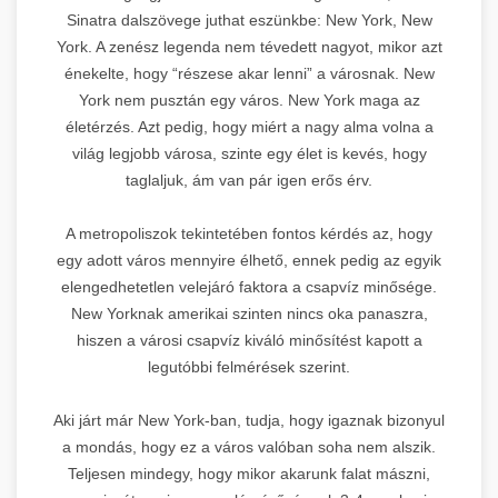
Sinatra dalszövege juthat eszünkbe: New York, New
York. A zenész legenda nem tévedett nagyot, mikor azt
énekelte, hogy “részese akar lenni” a városnak. New
York nem pusztán egy város. New York maga az
életérzés. Azt pedig, hogy miért a nagy alma volna a
világ legjobb városa, szinte egy élet is kevés, hogy
taglaljuk, ám van pár igen erős érv.
A metropoliszok tekintetében fontos kérdés az, hogy
egy adott város mennyire élhető, ennek pedig az egyik
elengedhetetlen velejáró faktora a csapvíz minősége.
New Yorknak amerikai szinten nincs oka panaszra,
hiszen a városi csapvíz kiváló minősítést kapott a
legutóbbi felmérések szerint.
Aki járt már New York-ban, tudja, hogy igaznak bizonyul
a mondás, hogy ez a város valóban soha nem alszik.
Teljesen mindegy, hogy mikor akarunk falat mászni,