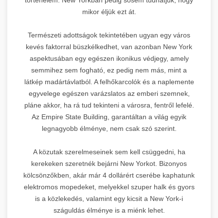
mikor éljük ezt át.
Természeti adottságok tekintetében ugyan egy város
kevés faktorral büszkélkedhet, van azonban New York
aspektusában egy egészen ikonikus védjegy, amely
semmihez sem fogható, ez pedig nem más, mint a
látkép madártávlatból. A felhőkarcolók és a naplemente
egyvelege egészen varázslatos az emberi szemnek,
pláne akkor, ha rá tud tekinteni a városra, fentről lefelé.
Az Empire State Building, garantáltan a világ egyik
legnagyobb élménye, nem csak szó szerint.
A közutak szerelmeseinek sem kell csüggedni, ha
kerekeken szeretnék bejárni New Yorkot. Bizonyos
kölcsönzőkben, akár már 4 dollárért cserébe kaphatunk
elektromos mopedeket, melyekkel szuper halk és gyors
is a közlekedés, valamint egy kicsit a New York-i
száguldás élménye is a miénk lehet.