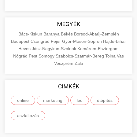
MEGYÉK
Bács-Kiskun
Baranya
Békés
Borsod-Abaúj-Zemplén
Budapest
Csongrád
Fejér
Győr-Moson-Sopron
Hajdú-Bihar
Heves
Jász-Nagykun-Szolnok
Komárom-Esztergom
Nógrád
Pest
Somogy
Szabolcs-Szatmár-Bereg
Tolna
Vas
Veszprém
Zala
CIMKÉK
online
marketing
led
útépítés
aszfaltozás