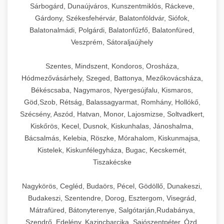
Sárbogárd, Dunaújváros, Kunszentmiklós, Ráckeve,
Gárdony, Székesfehérvár, Balatonföldvár, Siófok,
Balatonalmádi, Polgárdi, Balatonfűzfő, Balatonfüred,
Veszprém, Sátoraljaújhely
Szentes, Mindszent, Kondoros, Orosháza,
Hódmezővásárhely, Szeged, Battonya, Mezőkovácsháza,
Békéscsaba, Nagymaros, Nyergesújfalu, Kismaros,
Göd,Szob, Rétság, Balassagyarmat, Romhány, Hollókő,
Szécsény, Aszód, Hatvan, Monor, Lajosmizse, Soltvadkert,
Kiskőrös, Kecel, Dusnok, Kiskunhalas, Jánoshalma,
Bácsalmás, Kelebia, Röszke, Mórahalom, Kiskunmajsa,
Kistelek, Kiskunfélegyháza, Bugac, Kecskemét,
Tiszakécske
Nagykörös, Cegléd, Budaörs, Pécel, Gödöllő, Dunakeszi,
Budakeszi, Szentendre, Dorog, Esztergom, Visegrád,
Mátrafüred, Bátonyterenye, Salgótarján,Rudabánya,
Szendrő, Edelény, Kazincbarcika, Sajószentpéter, Ózd,