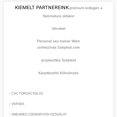
KIEMELT PARTNEREINK:
prémium kollagén a
Nutrinature oldalon
Vérvétel
Personal seo trainer Wien
zsírleszívás Széptest.com
arcplasztika Széptest
Kárpittisztító Kölcsönzés
-
CNC FORGÁCSOLÁS
-
VERSEK
-
AMEAMED ÜZEMORVOSI VIZSGÁLAT