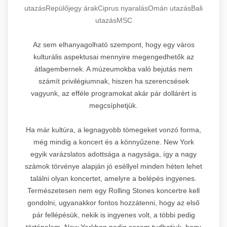
utazás
Repülőjegy árak
Ciprus nyaralás
Omán utazás
Bali
utazás
MSC
Az sem elhanyagolható szempont, hogy egy város
kulturális aspektusai mennyire megengedhetők az
átlagembernek. A múzeumokba való bejutás nem
számít privilégiumnak, hiszen ha szerencsések
vagyunk, az efféle programokat akár pár dollárért is
megcsíphetjük.
Ha már kultúra, a legnagyobb tömegeket vonzó forma,
még mindig a koncert és a könnyűzene. New York
egyik varázslatos adottsága a nagysága, így a nagy
számok törvénye alapján jó eséllyel minden héten lehet
találni olyan koncertet, amelyre a belépés ingyenes.
Természetesen nem egy Rolling Stones koncertre kell
gondolni, ugyanakkor fontos hozzátenni, hogy az első
pár fellépésük, nekik is ingyenes volt, a többi pedig
történelem. New Yorkban pedig sosem tudhatjuk, hogy