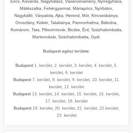
Encs, Kisvárda, Nagyhalász, Vásárosnamény, Nyíregyháza,
Mátészalka, Fehérgyarmat, Máriapócs, Nyírbátor,
Nagykálló, Várpalota, Ajka, Herend, Mór, Kincsesbánya,
Oroszlány, Kisbér, Tatabánya, Pannonhalma, Bábolna,
Komárom, Tata, Pilisvörösvár, Bicske, Érd, Százhalombatta,
Martonvásár, Százhalombatta, Gyál.
Budapest egész területe:
Budapest
1. kerület
,
2. kerület
,
3. kerület
,
4. kerület
,
5.
kerület
,
6. kerület
Budapest
7. kerület
,
8. kerület
,
9. kerület
,
10. kerület
,
11.
kerület
,
12. kerület
Budapest
13. kerület
,
14. kerület
,
15. kerület
,
16. kerület
,
17. kerület
,
18. kerület
Budapest
19. kerület
,
20. kerület
,
21. kerület
,
22.kerület
,
23. kerület