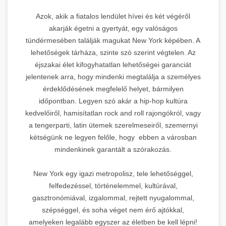
Azok, akik a fiatalos lendület hívei és két végéről
akarják égetni a gyertyát, egy valóságos
tündérmesében találják magukat New York képében. A
lehetőségek tárháza, szinte szó szerint végtelen. Az
éjszakai élet kifogyhatatlan lehetőségei garanciát
jelentenek arra, hogy mindenki megtalálja a személyes
érdeklődésének megfelelő helyet, bármilyen
időpontban. Legyen szó akár a hip-hop kultúra
kedvelőiről, hamisítatlan rock and roll rajongókról, vagy
a tengerparti, latin ütemek szerelmeseiről, szemernyi
kétségünk ne legyen felőle, hogy ebben a városban
mindenkinek garantált a szórakozás.
New York egy igazi metropolisz, tele lehetőséggel,
felfedezéssel, történelemmel, kultúrával,
gasztronómiával, izgalommal, rejtett nyugalommal,
szépséggel, és soha véget nem érő ajtókkal,
amelyeken legalább egyszer az életben be kell lépni!