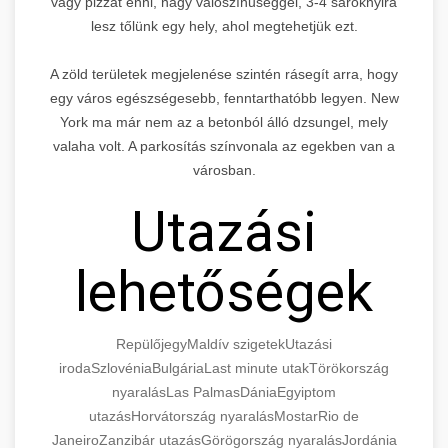
vagy pizzát enni, nagy valószínűséggel, 3-4 saroknyira
lesz tőlünk egy hely, ahol megtehetjük ezt.
A zöld területek megjelenése szintén rásegít arra, hogy
egy város egészségesebb, fenntarthatóbb legyen. New
York ma már nem az a betonból álló dzsungel, mely
valaha volt. A parkosítás színvonala az egekben van a
városban.
Utazási
lehetőségek
Repülőjegy
Maldív szigetek
Utazási
iroda
Szlovénia
Bulgária
Last minute utak
Törökország
nyaralás
Las Palmas
Dánia
Egyiptom
utazás
Horvátország nyaralás
Mostar
Rio de
Janeiro
Zanzibár utazás
Görögország nyaralás
Jordánia