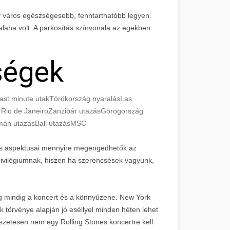
gy város egészségesebb, fenntarthatóbb legyen.
laha volt. A parkosítás színvonala az egekben
ségek
ast minute utak
Törökország nyaralás
Las
r
Rio de Janeiro
Zanzibár utazás
Görögország
án utazás
Bali utazás
MSC
lis aspektusai mennyire megengedhetők az
ivilégiumnak, hiszen ha szerencsések vagyunk,
g mindig a koncert és a könnyűzene. New York
 törvénye alapján jó eséllyel minden héten lehet
észetesen nem egy Rolling Stones koncertre kell