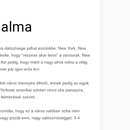
 alma
atra dalszövege juthat eszünkbe: New York, New
kelte, hogy “részese akar lenni” a városnak. New
zt pedig, hogy miért a nagy alma volna a világ
 van pár igen erős érv.
dott város mennyire élhető, ennek pedig az egyik
 Yorknak amerikai szinten nincs oka panaszra,
 felmérések szerint.
a mondás, hogy ez a város valóban soha nem
 vagy pizzát enni, nagy valószínűséggel, 3-4