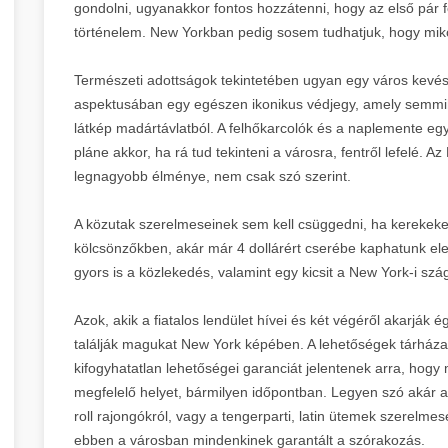
gondolni, ugyanakkor fontos hozzátenni, hogy az első pár fe
történelem. New Yorkban pedig sosem tudhatjuk, hogy mikor
Természeti adottságok tekintetében ugyan egy város kevés
aspektusában egy egészen ikonikus védjegy, amely semmi
látkép madártávlatból. A felhőkarcolók és a naplemente e
pláne akkor, ha rá tud tekinteni a városra, fentről lefelé. A
legnagyobb élménye, nem csak szó szerint.
A közutak szerelmeseinek sem kell csüggedni, ha kerekeke
kölcsönzőkben, akár már 4 dollárért cserébe kaphatunk e
gyors is a közlekedés, valamint egy kicsit a New York-i szá
Azok, akik a fiatalos lendület hívei és két végéről akarják
találják magukat New York képében. A lehetőségek tárháza, 
kifogyhatatlan lehetőségei garanciát jelentenek arra, hog
megfelelő helyet, bármilyen időpontban. Legyen szó akár a 
roll rajongókról, vagy a tengerparti, latin ütemek szerelme
ebben a városban mindenkinek garantált a szórakozás.