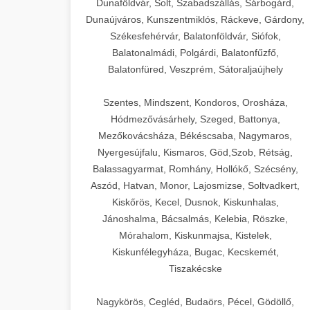
Dunaföldvár, Solt, Szabadszállás, Sárbogárd,
Dunaújváros, Kunszentmiklós, Ráckeve, Gárdony,
Székesfehérvár, Balatonföldvár, Siófok,
Balatonalmádi, Polgárdi, Balatonfűzfő,
Balatonfüred, Veszprém, Sátoraljaújhely
Szentes, Mindszent, Kondoros, Orosháza,
Hódmezővásárhely, Szeged, Battonya,
Mezőkovácsháza, Békéscsaba, Nagymaros,
Nyergesújfalu, Kismaros, Göd,Szob, Rétság,
Balassagyarmat, Romhány, Hollókő, Szécsény,
Aszód, Hatvan, Monor, Lajosmizse, Soltvadkert,
Kiskőrös, Kecel, Dusnok, Kiskunhalas,
Jánoshalma, Bácsalmás, Kelebia, Röszke,
Mórahalom, Kiskunmajsa, Kistelek,
Kiskunfélegyháza, Bugac, Kecskemét,
Tiszakécske
Nagykörös, Cegléd, Budaörs, Pécel, Gödöllő,