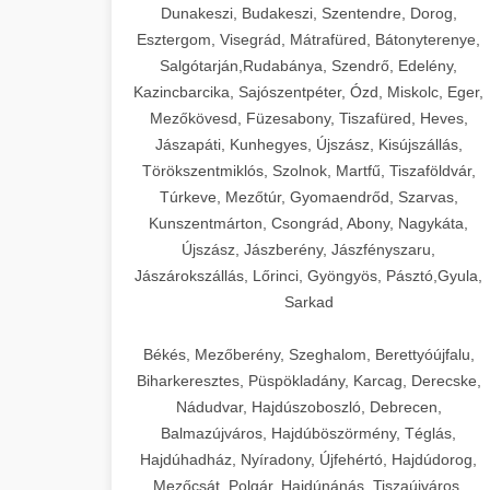
Dunakeszi, Budakeszi, Szentendre, Dorog,
Esztergom, Visegrád, Mátrafüred, Bátonyterenye,
Salgótarján,Rudabánya, Szendrő, Edelény,
Kazincbarcika, Sajószentpéter, Ózd, Miskolc, Eger,
Mezőkövesd, Füzesabony, Tiszafüred, Heves,
Jászapáti, Kunhegyes, Újszász, Kisújszállás,
Törökszentmiklós, Szolnok, Martfű, Tiszaföldvár,
Túrkeve, Mezőtúr, Gyomaendrőd, Szarvas,
Kunszentmárton, Csongrád, Abony, Nagykáta,
Újszász, Jászberény, Jászfényszaru,
Jászárokszállás, Lőrinci, Gyöngyös, Pásztó,Gyula,
Sarkad
Békés, Mezőberény, Szeghalom, Berettyóújfalu,
Biharkeresztes, Püspökladány, Karcag, Derecske,
Nádudvar, Hajdúszoboszló, Debrecen,
Balmazújváros, Hajdúböszörmény, Téglás,
Hajdúhadház, Nyíradony, Újfehértó, Hajdúdorog,
Mezőcsát, Polgár, Hajdúnánás, Tiszaújváros,