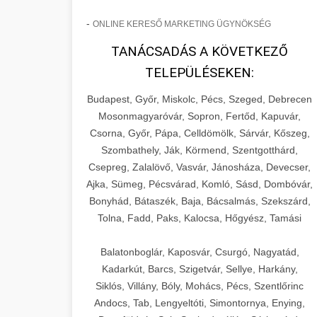
-
ONLINE KERESŐ MARKETING ÜGYNÖKSÉG
TANÁCSADÁS A KÖVETKEZŐ
TELEPÜLÉSEKEN:
Budapest, Győr, Miskolc, Pécs, Szeged, Debrecen
Mosonmagyaróvár, Sopron, Fertőd, Kapuvár,
Csorna, Győr, Pápa, Celldömölk, Sárvár, Kőszeg,
Szombathely, Ják, Körmend, Szentgotthárd,
Csepreg, Zalalövő, Vasvár, Jánosháza, Devecser,
Ajka, Sümeg, Pécsvárad, Komló, Sásd, Dombóvár,
Bonyhád, Bátaszék, Baja, Bácsalmás, Szekszárd,
Tolna, Fadd, Paks, Kalocsa, Hőgyész, Tamási
Balatonboglár, Kaposvár, Csurgó, Nagyatád,
Kadarkút, Barcs, Szigetvár, Sellye, Harkány,
Siklós, Villány, Bóly, Mohács, Pécs, Szentlőrinc
Andocs, Tab, Lengyeltóti, Simontornya, Enying,