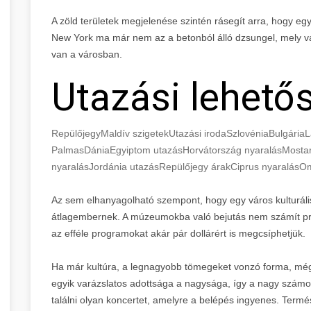
A zöld területek megjelenése szintén rásegít arra, hogy e
New York ma már nem az a betonból álló dzsungel, mely va
van a városban.
Utazási lehető
Repülőjegy
Maldív szigetek
Utazási iroda
Szlovénia
Bulgária
L
Palmas
Dánia
Egyiptom utazás
Horvátország nyaralás
Mosta
nyaralás
Jordánia utazás
Repülőjegy árak
Ciprus nyaralás
Om
Az sem elhanyagolható szempont, hogy egy város kulturá
átlagembernek. A múzeumokba való bejutás nem számít pr
az efféle programokat akár pár dollárért is megcsíphetjük.
Ha már kultúra, a legnagyobb tömegeket vonzó forma, mé
egyik varázslatos adottsága a nagysága, így a nagy számok
találni olyan koncertet, amelyre a belépés ingyenes. Term