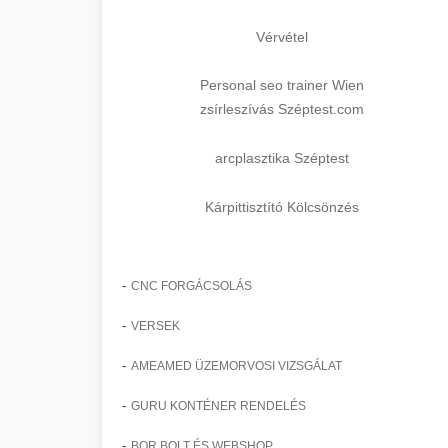
Vérvétel
Personal seo trainer Wien
zsírleszívás Széptest.com
arcplasztika Széptest
Kárpittisztító Kölcsönzés
-
CNC FORGÁCSOLÁS
-
VERSEK
-
AMEAMED ÜZEMORVOSI VIZSGÁLAT
-
GURU KONTÉNER RENDELÉS
-
BOR BOLT ÉS WEBSHOP