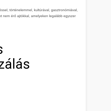
éssel, történelemmel, kultúrával, gasztronómiával,
et nem érő ajtókkal, amelyeken legalább egyszer
s
zálás