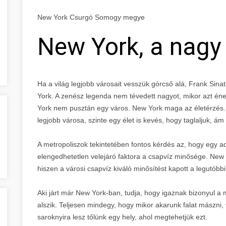
New York Csurgó Somogy megye
New York, a nagy
Ha a világ legjobb városait vesszük górcső alá, Frank Sin
York. A zenész legenda nem tévedett nagyot, mikor azt éne
York nem pusztán egy város. New York maga az életérzés. A
legjobb városa, szinte egy élet is kevés, hogy taglaljuk, ám
A metropoliszok tekintetében fontos kérdés az, hogy egy a
elengedhetetlen velejáró faktora a csapvíz minősége. New
hiszen a városi csapvíz kiváló minősítést kapott a legutóbbi
Aki járt már New York-ban, tudja, hogy igaznak bizonyul 
alszik. Teljesen mindegy, hogy mikor akarunk falat mászni,
saroknyira lesz tőlünk egy hely, ahol megtehetjük ezt.