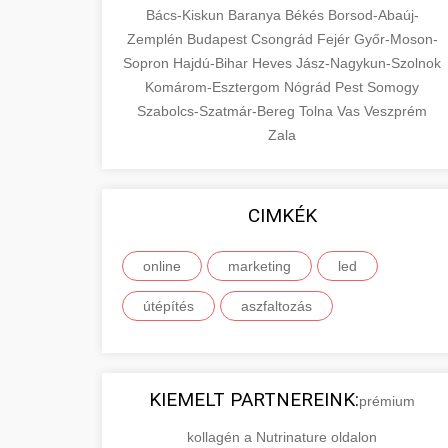
Bács-Kiskun
Baranya
Békés
Borsod-Abaúj-
Zemplén
Budapest
Csongrád
Fejér
Győr-Moson-
Sopron
Hajdú-Bihar
Heves
Jász-Nagykun-Szolnok
Komárom-Esztergom
Nógrád
Pest
Somogy
Szabolcs-Szatmár-Bereg
Tolna
Vas
Veszprém
Zala
CIMKÉK
online
marketing
led
útépítés
aszfaltozás
KIEMELT PARTNEREINK:
prémium
kollagén a Nutrinature oldalon