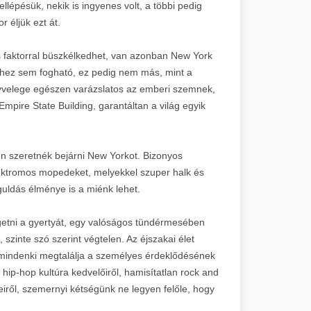
llépésük, nekik is ingyenes volt, a többi pedig
 éljük ezt át.
 faktorral büszkélkedhet, van azonban New York
hez sem fogható, ez pedig nem más, mint a
gyvelege egészen varázslatos az emberi szemnek,
z Empire State Building, garantáltan a világ egyik
n szeretnék bejárni New Yorkot. Bizonyos
lektromos mopedeket, melyekkel szuper halk és
guldás élménye is a miénk lehet.
 égetni a gyertyát, egy valóságos tündérmesében
szinte szó szerint végtelen. Az éjszakai élet
y mindenki megtalálja a személyes érdeklődésének
hip-hop kultúra kedvelőiről, hamisítatlan rock and
seiről, szemernyi kétségünk ne legyen felőle, hogy