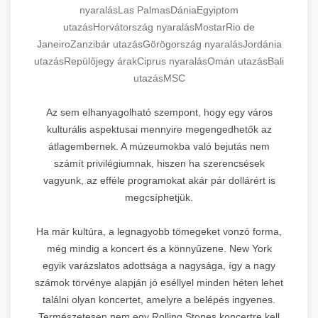
nyaralás
Las Palmas
Dánia
Egyiptom
utazás
Horvátország nyaralás
Mostar
Rio de
Janeiro
Zanzibár utazás
Görögország nyaralás
Jordánia
utazás
Repülőjegy árak
Ciprus nyaralás
Omán utazás
Bali
utazás
MSC
Az sem elhanyagolható szempont, hogy egy város
kulturális aspektusai mennyire megengedhetők az
átlagembernek. A múzeumokba való bejutás nem
számít privilégiumnak, hiszen ha szerencsések
vagyunk, az efféle programokat akár pár dollárért is
megcsíphetjük.
Ha már kultúra, a legnagyobb tömegeket vonzó forma,
még mindig a koncert és a könnyűzene. New York
egyik varázslatos adottsága a nagysága, így a nagy
számok törvénye alapján jó eséllyel minden héten lehet
találni olyan koncertet, amelyre a belépés ingyenes.
Természetesen nem egy Rolling Stones koncertre kell