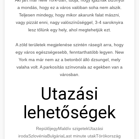
a mondás, hogy ez a város valóban soha nem alszik.
Teljesen mindegy, hogy mikor akarunk falat mászni,
vagy pizzát enni, nagy valószínűséggel, 3-4 saroknyira
lesz tőlünk egy hely, ahol megtehetjük ezt.
A zöld területek megjelenése szintén rásegít arra, hogy
egy város egészségesebb, fenntarthatóbb legyen. New
York ma már nem az a betonból álló dzsungel, mely
valaha volt. A parkosítás színvonala az egekben van a
városban.
Utazási
lehetőségek
Repülőjegy
Maldív szigetek
Utazási
iroda
Szlovénia
Bulgária
Last minute utak
Törökország