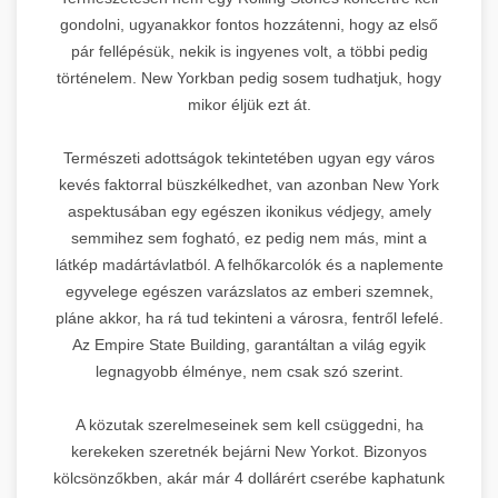
gondolni, ugyanakkor fontos hozzátenni, hogy az első
pár fellépésük, nekik is ingyenes volt, a többi pedig
történelem. New Yorkban pedig sosem tudhatjuk, hogy
mikor éljük ezt át.
Természeti adottságok tekintetében ugyan egy város
kevés faktorral büszkélkedhet, van azonban New York
aspektusában egy egészen ikonikus védjegy, amely
semmihez sem fogható, ez pedig nem más, mint a
látkép madártávlatból. A felhőkarcolók és a naplemente
egyvelege egészen varázslatos az emberi szemnek,
pláne akkor, ha rá tud tekinteni a városra, fentről lefelé.
Az Empire State Building, garantáltan a világ egyik
legnagyobb élménye, nem csak szó szerint.
A közutak szerelmeseinek sem kell csüggedni, ha
kerekeken szeretnék bejárni New Yorkot. Bizonyos
kölcsönzőkben, akár már 4 dollárért cserébe kaphatunk