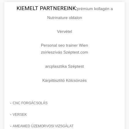
KIEMELT PARTNEREINK:
prémium kollagén a
Nutrinature oldalon
Vérvétel
Personal seo trainer Wien
zsírleszívás Széptest.com
arcplasztika Széptest
Kárpittisztító Kölcsönzés
-
CNC FORGÁCSOLÁS
-
VERSEK
-
AMEAMED ÜZEMORVOSI VIZSGÁLAT