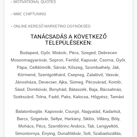
-
MOTIVATIONAL QUOTES
-
MMC CHIPTUNING
-
ONLINE KERESŐ MARKETING ÜGYNÖKSÉG
TANÁCSADÁS A KÖVETKEZŐ
TELEPÜLÉSEKEN:
Budapest, Győr, Miskolc, Pécs, Szeged, Debrecen
Mosonmagyaróvár, Sopron, Fertőd, Kapuvár, Csorna, Győr,
Pápa, Celldömölk, Sárvár, Kőszeg, Szombathely, Ják,
Körmend, Szentgotthárd, Csepreg, Zalalövő, Vasvár,
Jánosháza, Devecser, Ajka, Sümeg, Pécsvárad, Komló,
Sásd, Dombóvár, Bonyhád, Bátaszék, Baja, Bácsalmás,
Szekszárd, Tolna, Fadd, Paks, Kalocsa, Hőgyész, Tamási
Balatonboglár, Kaposvár, Csurgó, Nagyatád, Kadarkút,
Barcs, Szigetvár, Sellye, Harkány, Siklós, Villány, Bóly,
Mohács, Pécs, Szentlőrinc Andocs, Tab, Lengyeltóti,
Simontornya, Enying, Dunaföldvár, Solt, Szabadszállás,