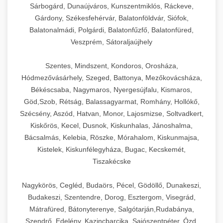
Sárbogárd, Dunaújváros, Kunszentmiklós, Ráckeve,
Gárdony, Székesfehérvár, Balatonföldvár, Siófok,
Balatonalmádi, Polgárdi, Balatonfűzfő, Balatonfüred,
Veszprém, Sátoraljaújhely
Szentes, Mindszent, Kondoros, Orosháza,
Hódmezővásárhely, Szeged, Battonya, Mezőkovácsháza,
Békéscsaba, Nagymaros, Nyergesújfalu, Kismaros,
Göd,Szob, Rétság, Balassagyarmat, Romhány, Hollókő,
Szécsény, Aszód, Hatvan, Monor, Lajosmizse, Soltvadkert,
Kiskőrös, Kecel, Dusnok, Kiskunhalas, Jánoshalma,
Bácsalmás, Kelebia, Röszke, Mórahalom, Kiskunmajsa,
Kistelek, Kiskunfélegyháza, Bugac, Kecskemét,
Tiszakécske
Nagykörös, Cegléd, Budaörs, Pécel, Gödöllő, Dunakeszi,
Budakeszi, Szentendre, Dorog, Esztergom, Visegrád,
Mátrafüred, Bátonyterenye, Salgótarján,Rudabánya,
Szendrő, Edelény, Kazincbarcika, Sajószentpéter, Ózd,