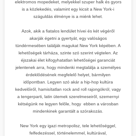
elektromos mopedeket, melyekkel szuper halk és gyors
is a közlekedés, valamint egy kicsit a New York-i
száguldás élménye is a miénk lehet.
Azok, akik a fiatalos lendület hívei és két végéről
akarják égetni a gyertyát, egy valóságos
tündérmesében találják magukat New York képében. A
lehetőségek tárháza, szinte szó szerint végtelen. Az
éjszakai élet kifogyhatatlan lehetőségei garanciát
jelentenek arra, hogy mindenki megtalálja a személyes
érdeklődésének megfelelő helyet, bármilyen
időpontban. Legyen szó akár a hip-hop kultúra
kedvelőiről, hamisítatlan rock and roll rajongókról, vagy
a tengerparti, latin ütemek szerelmeseiről, szemernyi
kétségünk ne legyen felőle, hogy ebben a városban
mindenkinek garantált a szórakozás.
New York egy igazi metropolisz, tele lehetőséggel,
felfedezéssel, történelemmel, kultúrával,