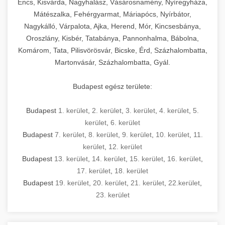
Encs, Kisvárda, Nagyhalász, Vásárosnamény, Nyíregyháza,
Mátészalka, Fehérgyarmat, Máriapócs, Nyírbátor,
Nagykálló, Várpalota, Ajka, Herend, Mór, Kincsesbánya,
Oroszlány, Kisbér, Tatabánya, Pannonhalma, Bábolna,
Komárom, Tata, Pilisvörösvár, Bicske, Érd, Százhalombatta,
Martonvásár, Százhalombatta, Gyál.
Budapest egész területe:
Budapest
1. kerület
,
2. kerület
,
3. kerület
,
4. kerület
,
5.
kerület
,
6. kerület
Budapest
7. kerület
,
8. kerület
,
9. kerület
,
10. kerület
,
11.
kerület
,
12. kerület
Budapest
13. kerület
,
14. kerület
,
15. kerület
,
16. kerület
,
17. kerület
,
18. kerület
Budapest
19. kerület
,
20. kerület
,
21. kerület
,
22.kerület
,
23. kerület