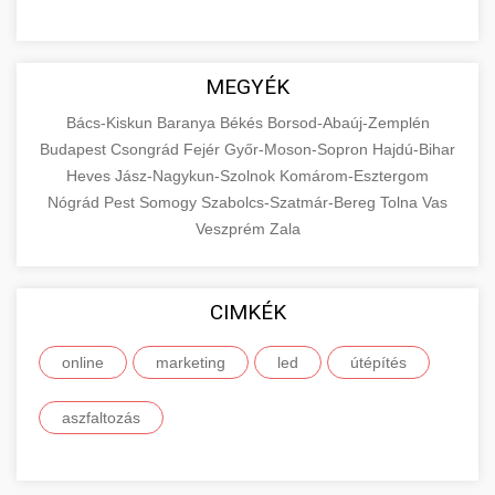
MEGYÉK
Bács-Kiskun
Baranya
Békés
Borsod-Abaúj-Zemplén
Budapest
Csongrád
Fejér
Győr-Moson-Sopron
Hajdú-Bihar
Heves
Jász-Nagykun-Szolnok
Komárom-Esztergom
Nógrád
Pest
Somogy
Szabolcs-Szatmár-Bereg
Tolna
Vas
Veszprém
Zala
CIMKÉK
online
marketing
led
útépítés
aszfaltozás