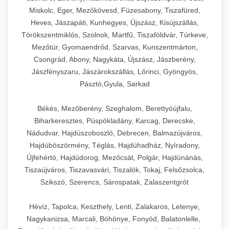
Miskolc, Eger, Mezőkövesd, Füzesabony, Tiszafüred,
Heves, Jászapáti, Kunhegyes, Újszász, Kisújszállás,
Törökszentmiklós, Szolnok, Martfű, Tiszaföldvár, Túrkeve,
Mezőtúr, Gyomaendrőd, Szarvas, Kunszentmárton,
Csongrád, Abony, Nagykáta, Újszász, Jászberény,
Jászfényszaru, Jászárokszállás, Lőrinci, Gyöngyös,
Pásztó,Gyula, Sarkad
Békés, Mezőberény, Szeghalom, Berettyóújfalu,
Biharkeresztes, Püspökladány, Karcag, Derecske,
Nádudvar, Hajdúszoboszló, Debrecen, Balmazújváros,
Hajdúböszörmény, Téglás, Hajdúhadház, Nyíradony,
Újfehértó, Hajdúdorog, Mezőcsát, Polgár, Hajdúnánás,
Tiszaújváros, Tiszavasvári, Tiszalök, Tokaj, Felsőzsolca,
Szikszó, Szerencs, Sárospatak, Zalaszentgrót
Hévíz, Tapolca, Keszthely, Lenti, Zalakaros, Letenye,
Nagykanizsa, Marcali, Böhönye, Fonyód, Balatonlelle,