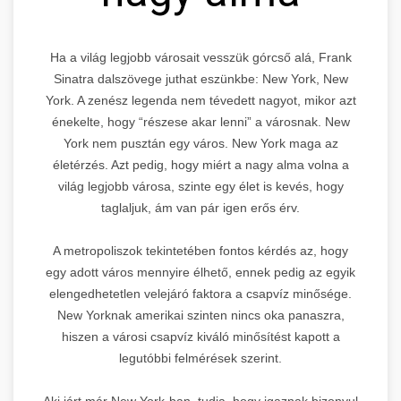
Ha a világ legjobb városait vesszük górcső alá, Frank
Sinatra dalszövege juthat eszünkbe: New York, New
York. A zenész legenda nem tévedett nagyot, mikor azt
énekelte, hogy “részese akar lenni” a városnak. New
York nem pusztán egy város. New York maga az
életérzés. Azt pedig, hogy miért a nagy alma volna a
világ legjobb városa, szinte egy élet is kevés, hogy
taglaljuk, ám van pár igen erős érv.
A metropoliszok tekintetében fontos kérdés az, hogy
egy adott város mennyire élhető, ennek pedig az egyik
elengedhetetlen velejáró faktora a csapvíz minősége.
New Yorknak amerikai szinten nincs oka panaszra,
hiszen a városi csapvíz kiváló minősítést kapott a
legutóbbi felmérések szerint.
Aki járt már New York-ban, tudja, hogy igaznak bizonyul