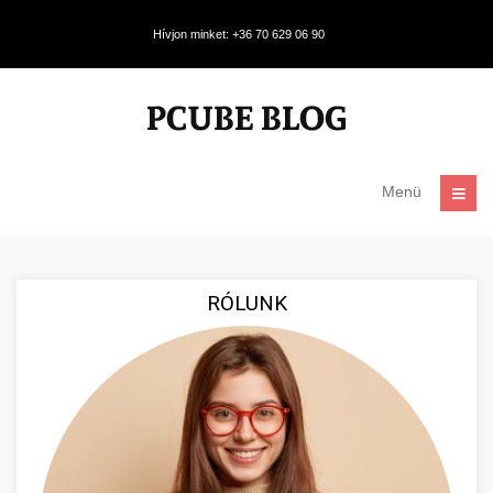
Hívjon minket: +36 70 629 06 90
Menü
RÓLUNK