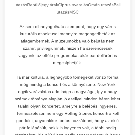
utazás
Repülőjegy árak
Ciprus nyaralás
Omán utazás
Bali
utazás
MSC
Az sem elhanyagolható szempont, hogy egy város
kulturális aspektusai mennyire megengedhetők az
átlagembernek. A múzeumokba való bejutás nem
számít privilégiumnak, hiszen ha szerencsések
vagyunk, az efféle programokat akár pár dollárért is
megcsíphetjük.
Ha már kultúra, a legnagyobb tömegeket vonzó forma,
még mindig a koncert és a könnyűzene. New York
egyik varázslatos adottsága a nagysága, így a nagy
számok törvénye alapján jó eséllyel minden héten lehet
találni olyan koncertet, amelyre a belépés ingyenes.
Természetesen nem egy Rolling Stones koncertre kell
gondolni, ugyanakkor fontos hozzátenni, hogy az első
pár fellépésük, nekik is ingyenes volt, a többi pedig
történelem. New Yorkban pedig sosem tudhatjuk, hogy