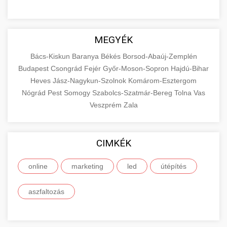
MEGYÉK
Bács-Kiskun
Baranya
Békés
Borsod-Abaúj-Zemplén
Budapest
Csongrád
Fejér
Győr-Moson-Sopron
Hajdú-Bihar
Heves
Jász-Nagykun-Szolnok
Komárom-Esztergom
Nógrád
Pest
Somogy
Szabolcs-Szatmár-Bereg
Tolna
Vas
Veszprém
Zala
CIMKÉK
online
marketing
led
útépítés
aszfaltozás