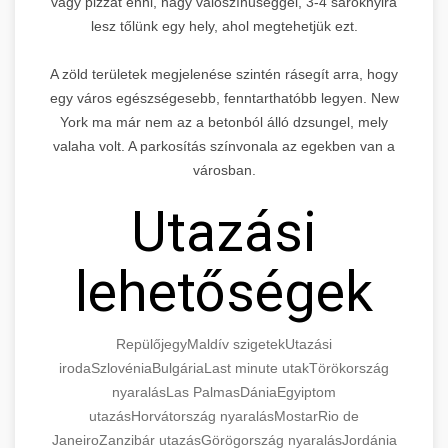
vagy pizzát enni, nagy valószínűséggel, 3-4 saroknyira
lesz tőlünk egy hely, ahol megtehetjük ezt.
A zöld területek megjelenése szintén rásegít arra, hogy
egy város egészségesebb, fenntarthatóbb legyen. New
York ma már nem az a betonból álló dzsungel, mely
valaha volt. A parkosítás színvonala az egekben van a
városban.
Utazási
lehetőségek
Repülőjegy
Maldív szigetek
Utazási
iroda
Szlovénia
Bulgária
Last minute utak
Törökország
nyaralás
Las Palmas
Dánia
Egyiptom
utazás
Horvátország nyaralás
Mostar
Rio de
Janeiro
Zanzibár utazás
Görögország nyaralás
Jordánia