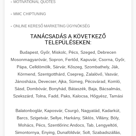
-
MOTIVATIONAL QUOTES
-
MMC CHIPTUNING
-
ONLINE KERESŐ MARKETING ÜGYNÖKSÉG
TANÁCSADÁS A KÖVETKEZŐ
TELEPÜLÉSEKEN:
Budapest, Győr, Miskolc, Pécs, Szeged, Debrecen
Mosonmagyaróvár, Sopron, Fertőd, Kapuvár, Csorna, Győr,
Pápa, Celldömölk, Sárvár, Kőszeg, Szombathely, Ják,
Körmend, Szentgotthárd, Csepreg, Zalalövő, Vasvár,
Jánosháza, Devecser, Ajka, Sümeg, Pécsvárad, Komló,
Sásd, Dombóvár, Bonyhád, Bátaszék, Baja, Bácsalmás,
Szekszárd, Tolna, Fadd, Paks, Kalocsa, Hőgyész, Tamási
Balatonboglár, Kaposvár, Csurgó, Nagyatád, Kadarkút,
Barcs, Szigetvár, Sellye, Harkány, Siklós, Villány, Bóly,
Mohács, Pécs, Szentlőrinc Andocs, Tab, Lengyeltóti,
Simontornya, Enying, Dunaföldvár, Solt, Szabadszállás,