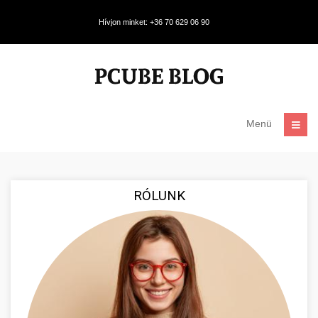
Hívjon minket: +36 70 629 06 90
Menü
RÓLUNK