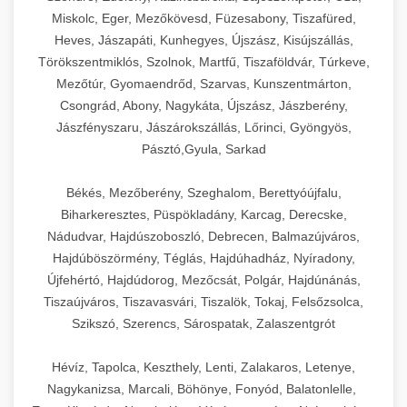
Miskolc, Eger, Mezőkövesd, Füzesabony, Tiszafüred,
Heves, Jászapáti, Kunhegyes, Újszász, Kisújszállás,
Törökszentmiklós, Szolnok, Martfű, Tiszaföldvár, Túrkeve,
Mezőtúr, Gyomaendrőd, Szarvas, Kunszentmárton,
Csongrád, Abony, Nagykáta, Újszász, Jászberény,
Jászfényszaru, Jászárokszállás, Lőrinci, Gyöngyös,
Pásztó,Gyula, Sarkad
Békés, Mezőberény, Szeghalom, Berettyóújfalu,
Biharkeresztes, Püspökladány, Karcag, Derecske,
Nádudvar, Hajdúszoboszló, Debrecen, Balmazújváros,
Hajdúböszörmény, Téglás, Hajdúhadház, Nyíradony,
Újfehértó, Hajdúdorog, Mezőcsát, Polgár, Hajdúnánás,
Tiszaújváros, Tiszavasvári, Tiszalök, Tokaj, Felsőzsolca,
Szikszó, Szerencs, Sárospatak, Zalaszentgrót
Hévíz, Tapolca, Keszthely, Lenti, Zalakaros, Letenye,
Nagykanizsa, Marcali, Böhönye, Fonyód, Balatonlelle,