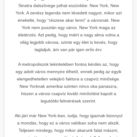
Sinatra dalszövege juthat eszünkbe: New York, New
York. A zenész legenda nem tévedett nagyot, mikor azt
énekelte, hogy “részese akar lenni” a városnak. New
York nem pusztán egy város. New York maga az
életérzés. Azt pedig, hogy miért a nagy alma volna a
világ legjobb városa, szinte egy élet is kevés, hogy
taglaljuk, ám van pár igen erős érv.
A metropoliszok tekintetében fontos kérdés az, hogy
egy adott város mennyire élhető, ennek pedig az egyik
elengedhetetlen velejáró faktora a csapvíz minősége.
New Yorknak amerikai szinten nincs oka panaszra,
hiszen a városi csapvíz kiváló minősítést kapott a
legutóbbi felmérések szerint.
Aki járt már New York-ban, tudja, hogy igaznak bizonyul
a mondás, hogy ez a város valóban soha nem alszik.
Teljesen mindegy, hogy mikor akarunk falat mászni,