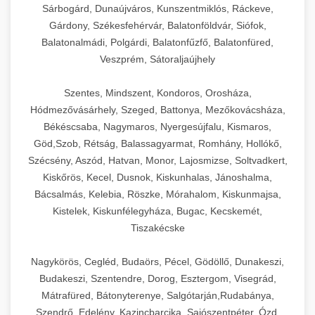
Sárbogárd, Dunaújváros, Kunszentmiklós, Ráckeve,
Gárdony, Székesfehérvár, Balatonföldvár, Siófok,
Balatonalmádi, Polgárdi, Balatonfűzfő, Balatonfüred,
Veszprém, Sátoraljaújhely
Szentes, Mindszent, Kondoros, Orosháza,
Hódmezővásárhely, Szeged, Battonya, Mezőkovácsháza,
Békéscsaba, Nagymaros, Nyergesújfalu, Kismaros,
Göd,Szob, Rétság, Balassagyarmat, Romhány, Hollókő,
Szécsény, Aszód, Hatvan, Monor, Lajosmizse, Soltvadkert,
Kiskőrös, Kecel, Dusnok, Kiskunhalas, Jánoshalma,
Bácsalmás, Kelebia, Röszke, Mórahalom, Kiskunmajsa,
Kistelek, Kiskunfélegyháza, Bugac, Kecskemét,
Tiszakécske
Nagykörös, Cegléd, Budaörs, Pécel, Gödöllő, Dunakeszi,
Budakeszi, Szentendre, Dorog, Esztergom, Visegrád,
Mátrafüred, Bátonyterenye, Salgótarján,Rudabánya,
Szendrő, Edelény, Kazincbarcika, Sajószentpéter, Ózd,