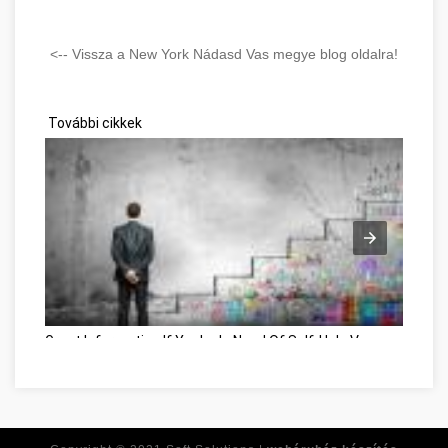
<-- Vissza a New York Nádasd Vas megye blog oldalra!
További cikkek
Great Information If You're In Need Of Self-Help Vas megye
Op