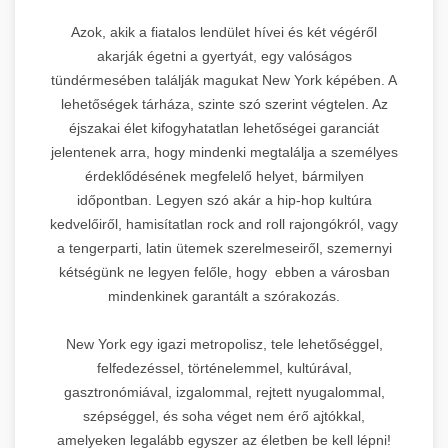
Azok, akik a fiatalos lendület hívei és két végéről
akarják égetni a gyertyát, egy valóságos
tündérmesében találják magukat New York képében. A
lehetőségek tárháza, szinte szó szerint végtelen. Az
éjszakai élet kifogyhatatlan lehetőségei garanciát
jelentenek arra, hogy mindenki megtalálja a személyes
érdeklődésének megfelelő helyet, bármilyen
időpontban. Legyen szó akár a hip-hop kultúra
kedvelőiről, hamisítatlan rock and roll rajongókról, vagy
a tengerparti, latin ütemek szerelmeseiről, szemernyi
kétségünk ne legyen felőle, hogy ebben a városban
mindenkinek garantált a szórakozás.
New York egy igazi metropolisz, tele lehetőséggel,
felfedezéssel, történelemmel, kultúrával,
gasztronómiával, izgalommal, rejtett nyugalommal,
szépséggel, és soha véget nem érő ajtókkal,
amelyeken legalább egyszer az életben be kell lépni!