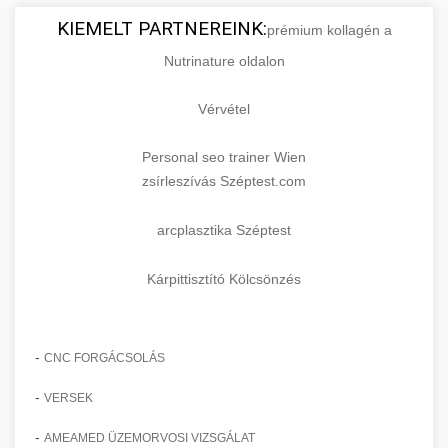
KIEMELT PARTNEREINK:
prémium kollagén a
Nutrinature oldalon
Vérvétel
Personal seo trainer Wien
zsírleszívás Széptest.com
arcplasztika Széptest
Kárpittisztító Kölcsönzés
-
CNC FORGÁCSOLÁS
-
VERSEK
-
AMEAMED ÜZEMORVOSI VIZSGÁLAT