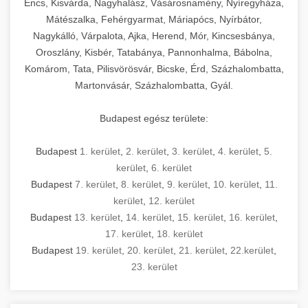
Encs, Kisvárda, Nagyhalász, Vásárosnamény, Nyíregyháza,
Mátészalka, Fehérgyarmat, Máriapócs, Nyírbátor,
Nagykálló, Várpalota, Ajka, Herend, Mór, Kincsesbánya,
Oroszlány, Kisbér, Tatabánya, Pannonhalma, Bábolna,
Komárom, Tata, Pilisvörösvár, Bicske, Érd, Százhalombatta,
Martonvásár, Százhalombatta, Gyál.
Budapest egész területe:
Budapest
1. kerület
,
2. kerület
,
3. kerület
,
4. kerület
,
5.
kerület
,
6. kerület
Budapest
7. kerület
,
8. kerület
,
9. kerület
,
10. kerület
,
11.
kerület
,
12. kerület
Budapest
13. kerület
,
14. kerület
,
15. kerület
,
16. kerület
,
17. kerület
,
18. kerület
Budapest
19. kerület
,
20. kerület
,
21. kerület
,
22.kerület
,
23. kerület