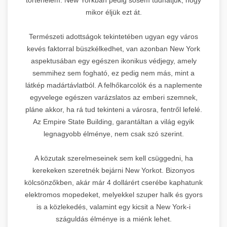
mikor éljük ezt át.
Természeti adottságok tekintetében ugyan egy város
kevés faktorral büszkélkedhet, van azonban New York
aspektusában egy egészen ikonikus védjegy, amely
semmihez sem fogható, ez pedig nem más, mint a
látkép madártávlatból. A felhőkarcolók és a naplemente
egyvelege egészen varázslatos az emberi szemnek,
pláne akkor, ha rá tud tekinteni a városra, fentről lefelé.
Az Empire State Building, garantáltan a világ egyik
legnagyobb élménye, nem csak szó szerint.
A közutak szerelmeseinek sem kell csüggedni, ha
kerekeken szeretnék bejárni New Yorkot. Bizonyos
kölcsönzőkben, akár már 4 dollárért cserébe kaphatunk
elektromos mopedeket, melyekkel szuper halk és gyors
is a közlekedés, valamint egy kicsit a New York-i
száguldás élménye is a miénk lehet.