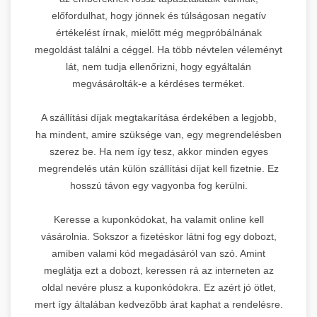
előfordulhat, hogy jönnek és túlságosan negatív
értékelést írnak, mielőtt még megpróbálnának
megoldást találni a céggel. Ha több névtelen véleményt
lát, nem tudja ellenőrizni, hogy egyáltalán
megvásárolták-e a kérdéses terméket.
A szállítási díjak megtakarítása érdekében a legjobb,
ha mindent, amire szüksége van, egy megrendelésben
szerez be. Ha nem így tesz, akkor minden egyes
megrendelés után külön szállítási díjat kell fizetnie. Ez
hosszú távon egy vagyonba fog kerülni.
Keresse a kuponkódokat, ha valamit online kell
vásárolnia. Sokszor a fizetéskor látni fog egy dobozt,
amiben valami kód megadásáról van szó. Amint
meglátja ezt a dobozt, keressen rá az interneten az
oldal nevére plusz a kuponkódokra. Ez azért jó ötlet,
mert így általában kedvezőbb árat kaphat a rendelésre.