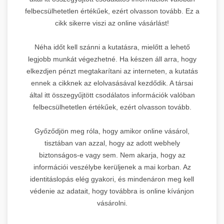
felbecsülhetetlen értékűek, ezért olvasson tovább. Ez a
cikk sikerre viszi az online vásárlást!
Néha időt kell szánni a kutatásra, mielőtt a lehető
legjobb munkát végezhetné. Ha készen áll arra, hogy
elkezdjen pénzt megtakarítani az interneten, a kutatás
ennek a cikknek az elolvasásával kezdődik. A társai
által itt összegyűjtött csodálatos információk valóban
felbecsülhetetlen értékűek, ezért olvasson tovább.
Győződjön meg róla, hogy amikor online vásárol,
tisztában van azzal, hogy az adott webhely
biztonságos-e vagy sem. Nem akarja, hogy az
információi veszélybe kerüljenek a mai korban. Az
identitáslopás elég gyakori, és mindenáron meg kell
védenie az adatait, hogy továbbra is online kívánjon
vásárolni.