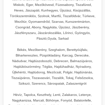
Miskolc, Eger, Mezőkövesd, Füzesabony, Tiszafüred,
Heves, Jászapáti, Kunhegyes, Újszász, Kisújszállás,
Törökszentmiklós, Szolnok, Martfű, Tiszaföldvár, Túrkeve,
Mezőtúr, Gyomaendrőd, Szarvas, Kunszentmárton,
Csongrád, Abony, Nagykáta, Újszász, Jászberény,
Jászfényszaru, Jászárokszállás, Lőrinci, Gyöngyös,
Pásztó,Gyula, Sarkad
Békés, Mezőberény, Szeghalom, Berettyóújfalu,
Biharkeresztes, Püspökladány, Karcag, Derecske,
Nádudvar, Hajdúszoboszló, Debrecen, Balmazújváros,
Hajdúböszörmény, Téglás, Hajdúhadház, Nyíradony,
Újfehértó, Hajdúdorog, Mezőcsát, Polgár, Hajdúnánás,
Tiszaújváros, Tiszavasvári, Tiszalök, Tokaj, Felsőzsolca,
Szikszó, Szerencs, Sárospatak, Zalaszentgrót
Hévíz, Tapolca, Keszthely, Lenti, Zalakaros, Letenye,
Nagykanizsa, Marcali, Böhönye, Fonyód, Balatonlelle,