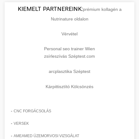
KIEMELT PARTNEREINK:
prémium kollagén a
Nutrinature oldalon
Vérvétel
Personal seo trainer Wien
zsírleszívás Széptest.com
arcplasztika Széptest
Kárpittisztító Kölcsönzés
-
CNC FORGÁCSOLÁS
-
VERSEK
-
AMEAMED ÜZEMORVOSI VIZSGÁLAT