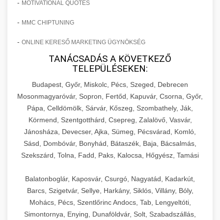
-
MOTIVATIONAL QUOTES
-
MMC CHIPTUNING
-
ONLINE KERESŐ MARKETING ÜGYNÖKSÉG
TANÁCSADÁS A KÖVETKEZŐ
TELEPÜLÉSEKEN:
Budapest, Győr, Miskolc, Pécs, Szeged, Debrecen
Mosonmagyaróvár, Sopron, Fertőd, Kapuvár, Csorna, Győr,
Pápa, Celldömölk, Sárvár, Kőszeg, Szombathely, Ják,
Körmend, Szentgotthárd, Csepreg, Zalalövő, Vasvár,
Jánosháza, Devecser, Ajka, Sümeg, Pécsvárad, Komló,
Sásd, Dombóvár, Bonyhád, Bátaszék, Baja, Bácsalmás,
Szekszárd, Tolna, Fadd, Paks, Kalocsa, Hőgyész, Tamási
Balatonboglár, Kaposvár, Csurgó, Nagyatád, Kadarkút,
Barcs, Szigetvár, Sellye, Harkány, Siklós, Villány, Bóly,
Mohács, Pécs, Szentlőrinc Andocs, Tab, Lengyeltóti,
Simontornya, Enying, Dunaföldvár, Solt, Szabadszállás,