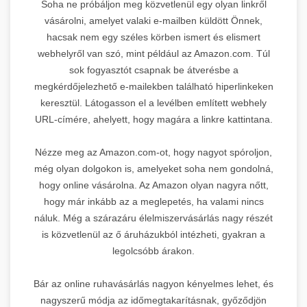
Soha ne próbáljon meg közvetlenül egy olyan linkről
vásárolni, amelyet valaki e-mailben küldött Önnek,
hacsak nem egy széles körben ismert és elismert
webhelyről van szó, mint például az Amazon.com. Túl
sok fogyasztót csapnak be átverésbe a
megkérdőjelezhető e-mailekben található hiperlinkeken
keresztül. Látogasson el a levélben említett webhely
URL-címére, ahelyett, hogy magára a linkre kattintana.
Nézze meg az Amazon.com-ot, hogy nagyot spóroljon,
még olyan dolgokon is, amelyeket soha nem gondolná,
hogy online vásárolna. Az Amazon olyan nagyra nőtt,
hogy már inkább az a meglepetés, ha valami nincs
náluk. Még a szárazáru élelmiszervásárlás nagy részét
is közvetlenül az ő áruházukból intézheti, gyakran a
legolcsóbb árakon.
Bár az online ruhavásárlás nagyon kényelmes lehet, és
nagyszerű módja az időmegtakarításnak, győződjön