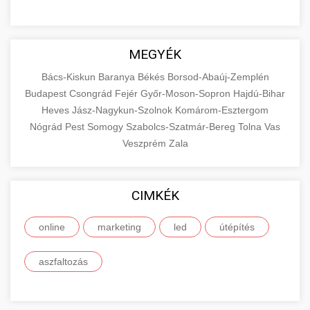
MEGYÉK
Bács-Kiskun
Baranya
Békés
Borsod-Abaúj-Zemplén
Budapest
Csongrád
Fejér
Győr-Moson-Sopron
Hajdú-Bihar
Heves
Jász-Nagykun-Szolnok
Komárom-Esztergom
Nógrád
Pest
Somogy
Szabolcs-Szatmár-Bereg
Tolna
Vas
Veszprém
Zala
CIMKÉK
online
marketing
led
útépítés
aszfaltozás