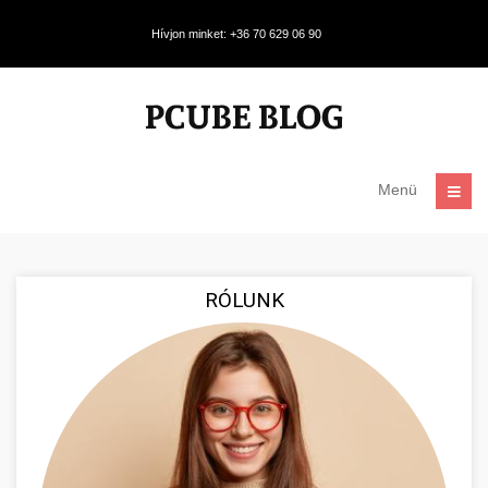
Hívjon minket: +36 70 629 06 90
Menü
RÓLUNK