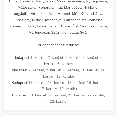
Encs, Kisvárda, Nagyhalász, Vásárosnamény, Nyíregyháza,
Mátészalka, Fehérgyarmat, Máriapócs, Nyírbátor,
Nagykálló, Várpalota, Ajka, Herend, Mór, Kincsesbánya,
Oroszlány, Kisbér, Tatabánya, Pannonhalma, Bábolna,
Komárom, Tata, Pilisvörösvár, Bicske, Érd, Százhalombatta,
Martonvásár, Százhalombatta, Gyál.
Budapest egész területe:
Budapest
1. kerület
,
2. kerület
,
3. kerület
,
4. kerület
,
5.
kerület
,
6. kerület
Budapest
7. kerület
,
8. kerület
,
9. kerület
,
10. kerület
,
11.
kerület
,
12. kerület
Budapest
13. kerület
,
14. kerület
,
15. kerület
,
16. kerület
,
17. kerület
,
18. kerület
Budapest
19. kerület
,
20. kerület
,
21. kerület
,
22.kerület
,
23. kerület