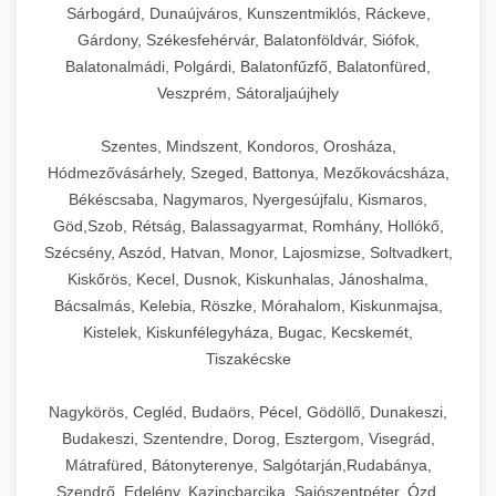
Sárbogárd, Dunaújváros, Kunszentmiklós, Ráckeve,
Gárdony, Székesfehérvár, Balatonföldvár, Siófok,
Balatonalmádi, Polgárdi, Balatonfűzfő, Balatonfüred,
Veszprém, Sátoraljaújhely
Szentes, Mindszent, Kondoros, Orosháza,
Hódmezővásárhely, Szeged, Battonya, Mezőkovácsháza,
Békéscsaba, Nagymaros, Nyergesújfalu, Kismaros,
Göd,Szob, Rétság, Balassagyarmat, Romhány, Hollókő,
Szécsény, Aszód, Hatvan, Monor, Lajosmizse, Soltvadkert,
Kiskőrös, Kecel, Dusnok, Kiskunhalas, Jánoshalma,
Bácsalmás, Kelebia, Röszke, Mórahalom, Kiskunmajsa,
Kistelek, Kiskunfélegyháza, Bugac, Kecskemét,
Tiszakécske
Nagykörös, Cegléd, Budaörs, Pécel, Gödöllő, Dunakeszi,
Budakeszi, Szentendre, Dorog, Esztergom, Visegrád,
Mátrafüred, Bátonyterenye, Salgótarján,Rudabánya,
Szendrő, Edelény, Kazincbarcika, Sajószentpéter, Ózd,