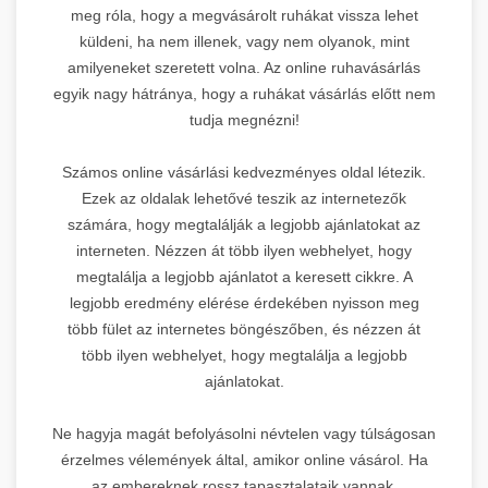
meg róla, hogy a megvásárolt ruhákat vissza lehet
küldeni, ha nem illenek, vagy nem olyanok, mint
amilyeneket szeretett volna. Az online ruhavásárlás
egyik nagy hátránya, hogy a ruhákat vásárlás előtt nem
tudja megnézni!
Számos online vásárlási kedvezményes oldal létezik.
Ezek az oldalak lehetővé teszik az internetezők
számára, hogy megtalálják a legjobb ajánlatokat az
interneten. Nézzen át több ilyen webhelyet, hogy
megtalálja a legjobb ajánlatot a keresett cikkre. A
legjobb eredmény elérése érdekében nyisson meg
több fület az internetes böngészőben, és nézzen át
több ilyen webhelyet, hogy megtalálja a legjobb
ajánlatokat.
Ne hagyja magát befolyásolni névtelen vagy túlságosan
érzelmes vélemények által, amikor online vásárol. Ha
az embereknek rossz tapasztalataik vannak,