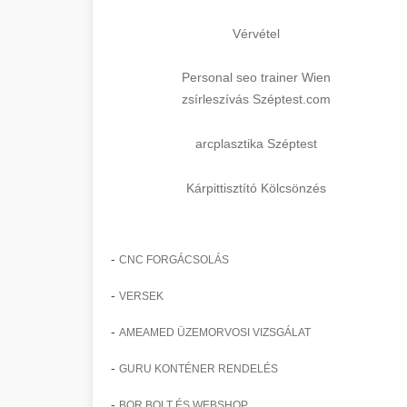
Vérvétel
Personal seo trainer Wien
zsírleszívás Széptest.com
arcplasztika Széptest
Kárpittisztító Kölcsönzés
-
CNC FORGÁCSOLÁS
-
VERSEK
-
AMEAMED ÜZEMORVOSI VIZSGÁLAT
-
GURU KONTÉNER RENDELÉS
-
BOR BOLT ÉS WEBSHOP