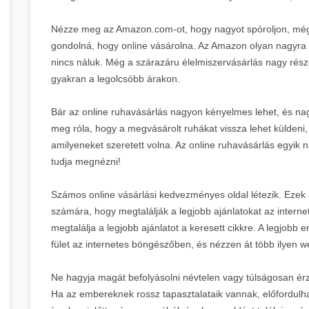
Nézze meg az Amazon.com-ot, hogy nagyot spóroljon, még
gondolná, hogy online vásárolna. Az Amazon olyan nagyra 
nincs náluk. Még a szárazáru élelmiszervásárlás nagy részé
gyakran a legolcsóbb árakon.
Bár az online ruhavásárlás nagyon kényelmes lehet, és n
meg róla, hogy a megvásárolt ruhákat vissza lehet küldeni
amilyeneket szeretett volna. Az online ruhavásárlás egyik 
tudja megnézni!
Számos online vásárlási kedvezményes oldal létezik. Ezek a
számára, hogy megtalálják a legjobb ajánlatokat az interne
megtalálja a legjobb ajánlatot a keresett cikkre. A legjo
fület az internetes böngészőben, és nézzen át több ilyen w
Ne hagyja magát befolyásolni névtelen vagy túlságosan érz
Ha az embereknek rossz tapasztalataik vannak, előfordulha