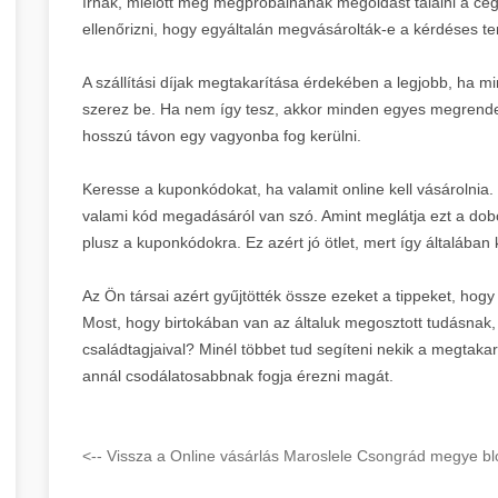
írnak, mielőtt még megpróbálnának megoldást találni a cég
ellenőrizni, hogy egyáltalán megvásárolták-e a kérdéses t
A szállítási díjak megtakarítása érdekében a legjobb, ha
szerez be. Ha nem így tesz, akkor minden egyes megrendelés 
hosszú távon egy vagyonba fog kerülni.
Keresse a kuponkódokat, ha valamit online kell vásárolnia.
valami kód megadásáról van szó. Amint meglátja ezt a dobo
plusz a kuponkódokra. Ez azért jó ötlet, mert így általába
Az Ön társai azért gyűjtötték össze ezeket a tippeket, hog
Most, hogy birtokában van az általuk megosztott tudásnak,
családtagjaival? Minél többet tud segíteni nekik a megtaka
annál csodálatosabbnak fogja érezni magát.
<-- Vissza a Online vásárlás Maroslele Csongrád megye blo