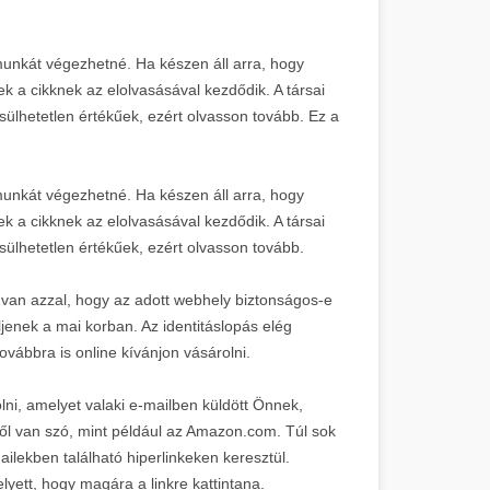
 munkát végezhetné. Ha készen áll arra, hogy
k a cikknek az elolvasásával kezdődik. A társai
csülhetetlen értékűek, ezért olvasson tovább. Ez a
 munkát végezhetné. Ha készen áll arra, hogy
k a cikknek az elolvasásával kezdődik. A társai
csülhetetlen értékűek, ezért olvasson tovább.
 van azzal, hogy az adott webhely biztonságos-e
jenek a mai korban. Az identitáslopás elég
ovábbra is online kívánjon vásárolni.
lni, amelyet valaki e-mailben küldött Önnek,
ől van szó, mint például az Amazon.com. Túl sok
lekben található hiperlinkeken keresztül.
yett, hogy magára a linkre kattintana.