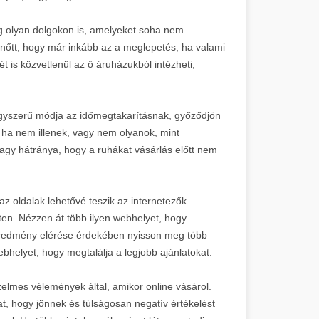
 olyan dolgokon is, amelyeket soha nem
nőtt, hogy már inkább az a meglepetés, ha valami
t is közvetlenül az ő áruházukból intézheti,
agyszerű módja az időmegtakarításnak, győződjön
, ha nem illenek, vagy nem olyanok, mint
nagy hátránya, hogy a ruhákat vásárlás előtt nem
z oldalak lehetővé teszik az internetezők
ten. Nézzen át több ilyen webhelyet, hogy
bb eredmény elérése érdekében nyisson meg több
ebhelyet, hogy megtalálja a legjobb ajánlatokat.
elmes vélemények által, amikor online vásárol.
t, hogy jönnek és túlságosan negatív értékelést