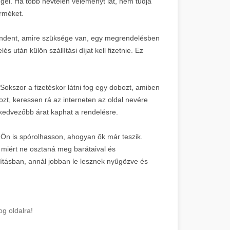
gel. Ha több névtelen véleményt lát, nem tudja
erméket.
 mindent, amire szüksége van, egy megrendelésben
után külön szállítási díjat kell fizetnie. Ez
 Sokszor a fizetéskor látni fog egy dobozt, amiben
zt, keressen rá az interneten az oldal nevére
n kedvezőbb árat kaphat a rendelésre.
y Ön is spórolhasson, ahogyan ők már teszik.
 miért ne osztaná meg barátaival és
rításban, annál jobban le lesznek nyűgözve és
g oldalra!