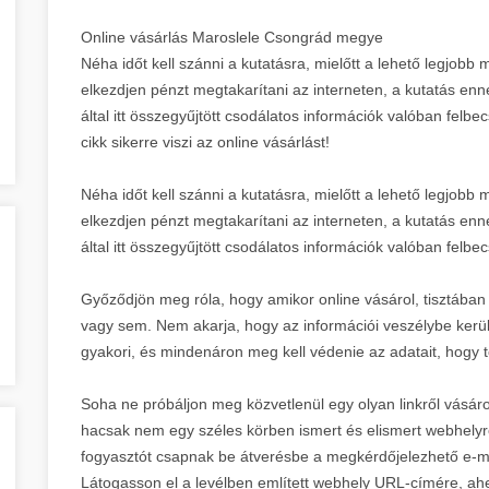
Online vásárlás Maroslele Csongrád megye
Néha időt kell szánni a kutatásra, mielőtt a lehető legjobb
elkezdjen pénzt megtakarítani az interneten, a kutatás enne
által itt összegyűjtött csodálatos információk valóban felbe
cikk sikerre viszi az online vásárlást!
Néha időt kell szánni a kutatásra, mielőtt a lehető legjobb
elkezdjen pénzt megtakarítani az interneten, a kutatás enne
által itt összegyűjtött csodálatos információk valóban felbe
Győződjön meg róla, hogy amikor online vásárol, tisztában
vagy sem. Nem akarja, hogy az információi veszélybe kerül
gyakori, és mindenáron meg kell védenie az adatait, hogy t
Soha ne próbáljon meg közvetlenül egy olyan linkről vásáro
hacsak nem egy széles körben ismert és elismert webhelyr
fogyasztót csapnak be átverésbe a megkérdőjelezhető e-mai
Látogasson el a levélben említett webhely URL-címére, ahel