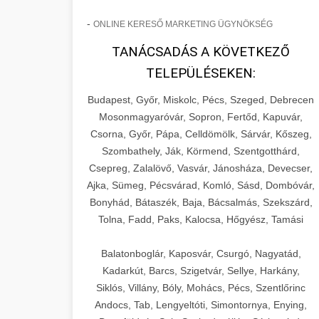
-
ONLINE KERESŐ MARKETING ÜGYNÖKSÉG
TANÁCSADÁS A KÖVETKEZŐ
TELEPÜLÉSEKEN:
Budapest, Győr, Miskolc, Pécs, Szeged, Debrecen
Mosonmagyaróvár, Sopron, Fertőd, Kapuvár,
Csorna, Győr, Pápa, Celldömölk, Sárvár, Kőszeg,
Szombathely, Ják, Körmend, Szentgotthárd,
Csepreg, Zalalövő, Vasvár, Jánosháza, Devecser,
Ajka, Sümeg, Pécsvárad, Komló, Sásd, Dombóvár,
Bonyhád, Bátaszék, Baja, Bácsalmás, Szekszárd,
Tolna, Fadd, Paks, Kalocsa, Hőgyész, Tamási
Balatonboglár, Kaposvár, Csurgó, Nagyatád,
Kadarkút, Barcs, Szigetvár, Sellye, Harkány,
Siklós, Villány, Bóly, Mohács, Pécs, Szentlőrinc
Andocs, Tab, Lengyeltóti, Simontornya, Enying,