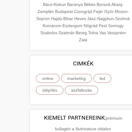
Bács-Kiskun
Baranya
Békés
Borsod-Abaúj-
Zemplén
Budapest
Csongrád
Fejér
Győr-Moson-
Sopron
Hajdú-Bihar
Heves
Jász-Nagykun-Szolnok
Komárom-Esztergom
Nógrád
Pest
Somogy
Szabolcs-Szatmár-Bereg
Tolna
Vas
Veszprém
Zala
CIMKÉK
online
marketing
led
útépítés
aszfaltozás
KIEMELT PARTNEREINK:
prémium
kollagén a Nutrinature oldalon