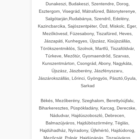
Dunakeszi, Budakeszi, Szentendre, Dorog,
Esztergom, Visegrád, Mátrafüred, Bátonyterenye,
Salgótarján,Rudabánya, Szendrő, Edelény,
Kazincbarcika, Sajószentpéter, Ózd, Miskolc, Eger,
Mezőkövesd, Füzesabony, Tiszafüred, Heves,
Jászapáti, Kunhegyes, Újszász, Kisújszállás,
Törökszentmiklós, Szolnok, Martfű, Tiszaföldvár,
Túrkeve, Mezőtúr, Gyomaendrőd, Szarvas,
Kunszentmárton, Csongrád, Abony, Nagykáta,
Újszász, Jászberény, Jászfényszaru,
Jászárokszállás, Lőrinci, Gyöngyös, Pásztó,Gyula,
Sarkad
Békés, Mezőberény, Szeghalom, Berettyóújfalu,
Biharkeresztes, Püspökladány, Karcag, Derecske,
Nádudvar, Hajdúszoboszló, Debrecen,
Balmazújváros, Hajdúböszörmény, Téglás,
Hajdúhadház, Nyíradony, Újfehértó, Hajdúdorog,
Mezőcsát, Polgár, Hajdúnánás, Tiszaújváros,