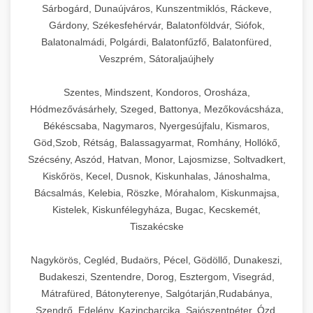
Sárbogárd, Dunaújváros, Kunszentmiklós, Ráckeve,
Gárdony, Székesfehérvár, Balatonföldvár, Siófok,
Balatonalmádi, Polgárdi, Balatonfűzfő, Balatonfüred,
Veszprém, Sátoraljaújhely
Szentes, Mindszent, Kondoros, Orosháza,
Hódmezővásárhely, Szeged, Battonya, Mezőkovácsháza,
Békéscsaba, Nagymaros, Nyergesújfalu, Kismaros,
Göd,Szob, Rétság, Balassagyarmat, Romhány, Hollókő,
Szécsény, Aszód, Hatvan, Monor, Lajosmizse, Soltvadkert,
Kiskőrös, Kecel, Dusnok, Kiskunhalas, Jánoshalma,
Bácsalmás, Kelebia, Röszke, Mórahalom, Kiskunmajsa,
Kistelek, Kiskunfélegyháza, Bugac, Kecskemét,
Tiszakécske
Nagykörös, Cegléd, Budaörs, Pécel, Gödöllő, Dunakeszi,
Budakeszi, Szentendre, Dorog, Esztergom, Visegrád,
Mátrafüred, Bátonyterenye, Salgótarján,Rudabánya,
Szendrő, Edelény, Kazincbarcika, Sajószentpéter, Ózd,