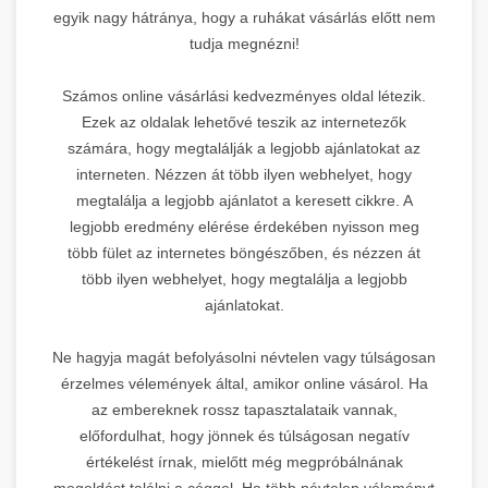
egyik nagy hátránya, hogy a ruhákat vásárlás előtt nem
tudja megnézni!
Számos online vásárlási kedvezményes oldal létezik.
Ezek az oldalak lehetővé teszik az internetezők
számára, hogy megtalálják a legjobb ajánlatokat az
interneten. Nézzen át több ilyen webhelyet, hogy
megtalálja a legjobb ajánlatot a keresett cikkre. A
legjobb eredmény elérése érdekében nyisson meg
több fület az internetes böngészőben, és nézzen át
több ilyen webhelyet, hogy megtalálja a legjobb
ajánlatokat.
Ne hagyja magát befolyásolni névtelen vagy túlságosan
érzelmes vélemények által, amikor online vásárol. Ha
az embereknek rossz tapasztalataik vannak,
előfordulhat, hogy jönnek és túlságosan negatív
értékelést írnak, mielőtt még megpróbálnának
megoldást találni a céggel. Ha több névtelen véleményt