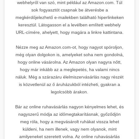
webhelyről van szó, mint például az Amazon.com. Túl
sok fogyasztót csapnak be átverésbe a
megkérdőjelezhető e-mailekben található hiperlinkeken
keresztül. Látogasson el a levélben említett webhely
URL-címére, ahelyett, hogy magára a linkre kattintana.
Nézze meg az Amazon.com-ot, hogy nagyot spóroljon,
még olyan dolgokon is, amelyeket soha nem gondolná,
hogy online vásárolna. Az Amazon olyan nagyra nőtt,
hogy már inkább az a meglepetés, ha valami nincs
náluk. Még a szárazáru élelmiszervásárlás nagy részét
is közvetlenül az ő áruházukból intézheti, gyakran a
legolcsóbb árakon.
Bár az online ruhavásárlás nagyon kényelmes lehet, és
nagyszerű módja az időmegtakarításnak, győződjön
meg róla, hogy a megvásárolt ruhákat vissza lehet
küldeni, ha nem illenek, vagy nem olyanok, mint
amilyeneket szeretett volna. Az online ruhavásárlás