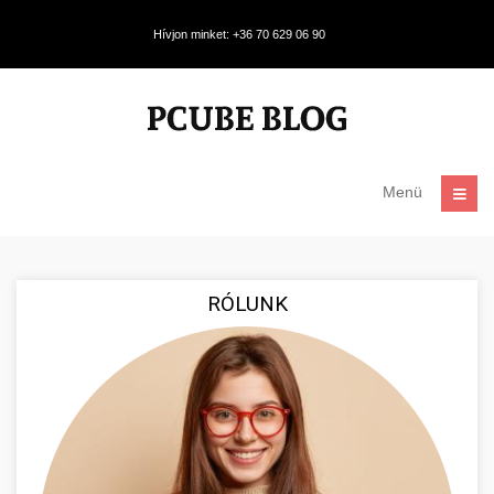
Hívjon minket: +36 70 629 06 90
Menü
RÓLUNK