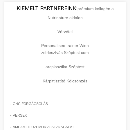
KIEMELT PARTNEREINK:
prémium kollagén a
Nutrinature oldalon
Vérvétel
Personal seo trainer Wien
zsírleszívás Széptest.com
arcplasztika Széptest
Kárpittisztító Kölcsönzés
-
CNC FORGÁCSOLÁS
-
VERSEK
-
AMEAMED ÜZEMORVOSI VIZSGÁLAT