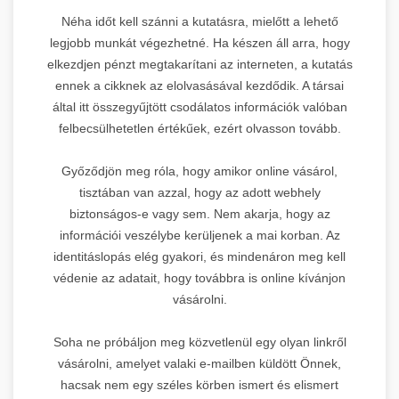
Néha időt kell szánni a kutatásra, mielőtt a lehető
legjobb munkát végezhetné. Ha készen áll arra, hogy
elkezdjen pénzt megtakarítani az interneten, a kutatás
ennek a cikknek az elolvasásával kezdődik. A társai
által itt összegyűjtött csodálatos információk valóban
felbecsülhetetlen értékűek, ezért olvasson tovább.
Győződjön meg róla, hogy amikor online vásárol,
tisztában van azzal, hogy az adott webhely
biztonságos-e vagy sem. Nem akarja, hogy az
információi veszélybe kerüljenek a mai korban. Az
identitáslopás elég gyakori, és mindenáron meg kell
védenie az adatait, hogy továbbra is online kívánjon
vásárolni.
Soha ne próbáljon meg közvetlenül egy olyan linkről
vásárolni, amelyet valaki e-mailben küldött Önnek,
hacsak nem egy széles körben ismert és elismert