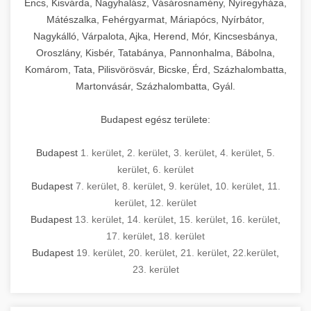
Encs, Kisvárda, Nagyhalász, Vásárosnamény, Nyíregyháza,
Mátészalka, Fehérgyarmat, Máriapócs, Nyírbátor,
Nagykálló, Várpalota, Ajka, Herend, Mór, Kincsesbánya,
Oroszlány, Kisbér, Tatabánya, Pannonhalma, Bábolna,
Komárom, Tata, Pilisvörösvár, Bicske, Érd, Százhalombatta,
Martonvásár, Százhalombatta, Gyál.
Budapest egész területe:
Budapest
1. kerület
,
2. kerület
,
3. kerület
,
4. kerület
,
5.
kerület
,
6. kerület
Budapest
7. kerület
,
8. kerület
,
9. kerület
,
10. kerület
,
11.
kerület
,
12. kerület
Budapest
13. kerület
,
14. kerület
,
15. kerület
,
16. kerület
,
17. kerület
,
18. kerület
Budapest
19. kerület
,
20. kerület
,
21. kerület
,
22.kerület
,
23. kerület