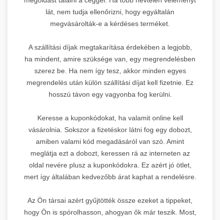
lát, nem tudja ellenőrizni, hogy egyáltalán
megvásárolták-e a kérdéses terméket.
A szállítási díjak megtakarítása érdekében a legjobb,
ha mindent, amire szüksége van, egy megrendelésben
szerez be. Ha nem így tesz, akkor minden egyes
megrendelés után külön szállítási díjat kell fizetnie. Ez
hosszú távon egy vagyonba fog kerülni.
Keresse a kuponkódokat, ha valamit online kell
vásárolnia. Sokszor a fizetéskor látni fog egy dobozt,
amiben valami kód megadásáról van szó. Amint
meglátja ezt a dobozt, keressen rá az interneten az
oldal nevére plusz a kuponkódokra. Ez azért jó ötlet,
mert így általában kedvezőbb árat kaphat a rendelésre.
Az Ön társai azért gyűjtötték össze ezeket a tippeket,
hogy Ön is spórolhasson, ahogyan ők már teszik. Most,