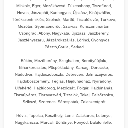
Miskolc, Eger, Mezőkövesd, Füzesabony, Tiszafüred,
Heves, Jászapáti, Kunhegyes, Újszász, Kisújszállás,
Törökszentmiklós, Szolnok, Martfű, Tiszaföldvár, Túrkeve,
Mezőtúr, Gyomaendrőd, Szarvas, Kunszentmárton,
Csongrád, Abony, Nagykáta, Újszász, Jászberény,
Jászfényszaru, Jászárokszállás, Lőrinci, Gyöngyös,
Pásztó,Gyula, Sarkad
Békés, Mezőberény, Szeghalom, Berettyóújfalu,
Biharkeresztes, Püspökladány, Karcag, Derecske,
Nádudvar, Hajdúszoboszló, Debrecen, Balmazújváros,
Hajdúböszörmény, Téglás, Hajdúhadház, Nyíradony,
Újfehértó, Hajdúdorog, Mezőcsát, Polgár, Hajdúnánás,
Tiszaújváros, Tiszavasvári, Tiszalök, Tokaj, Felsőzsolca,
Szikszó, Szerencs, Sárospatak, Zalaszentgrót
Hévíz, Tapolca, Keszthely, Lenti, Zalakaros, Letenye,
Nagykanizsa, Marcali, Böhönye, Fonyód, Balatonlelle,