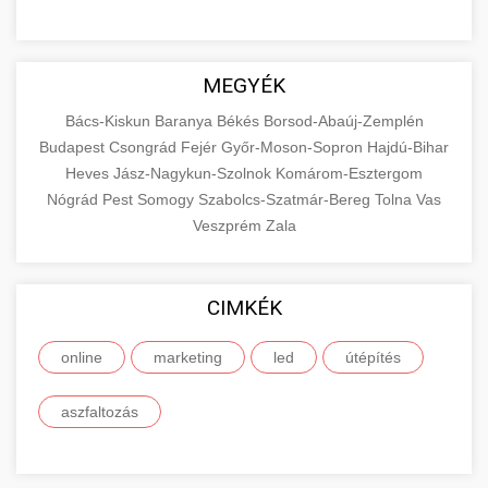
MEGYÉK
Bács-Kiskun
Baranya
Békés
Borsod-Abaúj-Zemplén
Budapest
Csongrád
Fejér
Győr-Moson-Sopron
Hajdú-Bihar
Heves
Jász-Nagykun-Szolnok
Komárom-Esztergom
Nógrád
Pest
Somogy
Szabolcs-Szatmár-Bereg
Tolna
Vas
Veszprém
Zala
CIMKÉK
online
marketing
led
útépítés
aszfaltozás