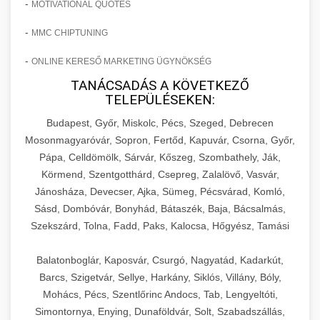
-
MOTIVATIONAL QUOTES
-
MMC CHIPTUNING
-
ONLINE KERESŐ MARKETING ÜGYNÖKSÉG
TANÁCSADÁS A KÖVETKEZŐ
TELEPÜLÉSEKEN:
Budapest, Győr, Miskolc, Pécs, Szeged, Debrecen
Mosonmagyaróvár, Sopron, Fertőd, Kapuvár, Csorna, Győr,
Pápa, Celldömölk, Sárvár, Kőszeg, Szombathely, Ják,
Körmend, Szentgotthárd, Csepreg, Zalalövő, Vasvár,
Jánosháza, Devecser, Ajka, Sümeg, Pécsvárad, Komló,
Sásd, Dombóvár, Bonyhád, Bátaszék, Baja, Bácsalmás,
Szekszárd, Tolna, Fadd, Paks, Kalocsa, Hőgyész, Tamási
Balatonboglár, Kaposvár, Csurgó, Nagyatád, Kadarkút,
Barcs, Szigetvár, Sellye, Harkány, Siklós, Villány, Bóly,
Mohács, Pécs, Szentlőrinc Andocs, Tab, Lengyeltóti,
Simontornya, Enying, Dunaföldvár, Solt, Szabadszállás,