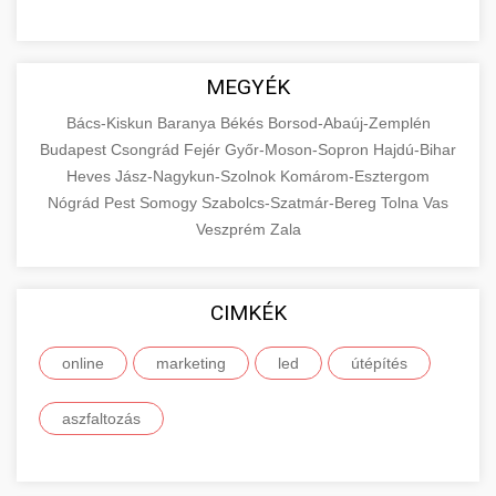
MEGYÉK
Bács-Kiskun
Baranya
Békés
Borsod-Abaúj-Zemplén
Budapest
Csongrád
Fejér
Győr-Moson-Sopron
Hajdú-Bihar
Heves
Jász-Nagykun-Szolnok
Komárom-Esztergom
Nógrád
Pest
Somogy
Szabolcs-Szatmár-Bereg
Tolna
Vas
Veszprém
Zala
CIMKÉK
online
marketing
led
útépítés
aszfaltozás