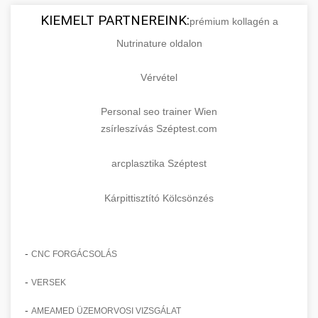
KIEMELT PARTNEREINK:
prémium kollagén a
Nutrinature oldalon
Vérvétel
Personal seo trainer Wien
zsírleszívás Széptest.com
arcplasztika Széptest
Kárpittisztító Kölcsönzés
-
CNC FORGÁCSOLÁS
-
VERSEK
-
AMEAMED ÜZEMORVOSI VIZSGÁLAT