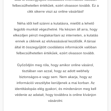
felbecsülhetetlen értékűek, ezért olvasson tovább. Ez a
cikk sikerre viszi az online vásárlást!
Néha időt kell szánni a kutatásra, mielőtt a lehető
legjobb munkát végezhetné. Ha készen áll arra, hogy
elkezdjen pénzt megtakarítani az interneten, a kutatás
ennek a cikknek az elolvasásával kezdődik. A társai
által itt összegyűjtött csodálatos információk valóban
felbecsülhetetlen értékűek, ezért olvasson tovább.
Győződjön meg róla, hogy amikor online vásárol,
tisztában van azzal, hogy az adott webhely
biztonságos-e vagy sem. Nem akarja, hogy az
információi veszélybe kerüljenek a mai korban. Az
identitáslopás elég gyakori, és mindenáron meg kell
védenie az adatait, hogy továbbra is online kívánjon
vásárolni.