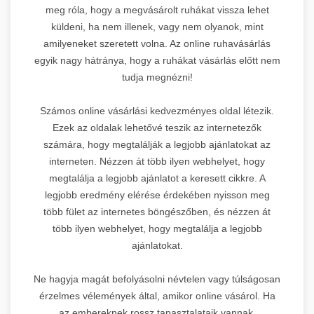
meg róla, hogy a megvásárolt ruhákat vissza lehet
küldeni, ha nem illenek, vagy nem olyanok, mint
amilyeneket szeretett volna. Az online ruhavásárlás
egyik nagy hátránya, hogy a ruhákat vásárlás előtt nem
tudja megnézni!
Számos online vásárlási kedvezményes oldal létezik.
Ezek az oldalak lehetővé teszik az internetezők
számára, hogy megtalálják a legjobb ajánlatokat az
interneten. Nézzen át több ilyen webhelyet, hogy
megtalálja a legjobb ajánlatot a keresett cikkre. A
legjobb eredmény elérése érdekében nyisson meg
több fület az internetes böngészőben, és nézzen át
több ilyen webhelyet, hogy megtalálja a legjobb
ajánlatokat.
Ne hagyja magát befolyásolni névtelen vagy túlságosan
érzelmes vélemények által, amikor online vásárol. Ha
az embereknek rossz tapasztalataik vannak,