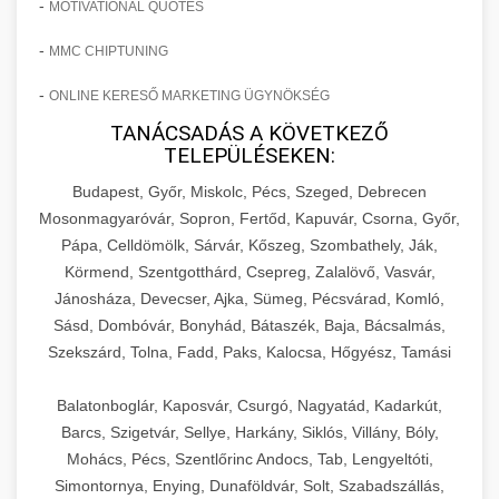
-
MOTIVATIONAL QUOTES
-
MMC CHIPTUNING
-
ONLINE KERESŐ MARKETING ÜGYNÖKSÉG
TANÁCSADÁS A KÖVETKEZŐ
TELEPÜLÉSEKEN:
Budapest, Győr, Miskolc, Pécs, Szeged, Debrecen
Mosonmagyaróvár, Sopron, Fertőd, Kapuvár, Csorna, Győr,
Pápa, Celldömölk, Sárvár, Kőszeg, Szombathely, Ják,
Körmend, Szentgotthárd, Csepreg, Zalalövő, Vasvár,
Jánosháza, Devecser, Ajka, Sümeg, Pécsvárad, Komló,
Sásd, Dombóvár, Bonyhád, Bátaszék, Baja, Bácsalmás,
Szekszárd, Tolna, Fadd, Paks, Kalocsa, Hőgyész, Tamási
Balatonboglár, Kaposvár, Csurgó, Nagyatád, Kadarkút,
Barcs, Szigetvár, Sellye, Harkány, Siklós, Villány, Bóly,
Mohács, Pécs, Szentlőrinc Andocs, Tab, Lengyeltóti,
Simontornya, Enying, Dunaföldvár, Solt, Szabadszállás,