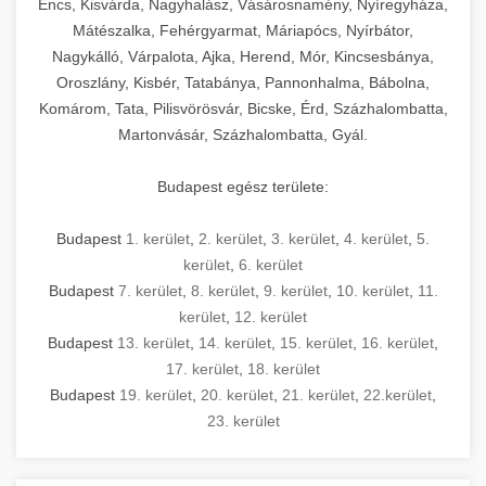
Encs, Kisvárda, Nagyhalász, Vásárosnamény, Nyíregyháza,
Mátészalka, Fehérgyarmat, Máriapócs, Nyírbátor,
Nagykálló, Várpalota, Ajka, Herend, Mór, Kincsesbánya,
Oroszlány, Kisbér, Tatabánya, Pannonhalma, Bábolna,
Komárom, Tata, Pilisvörösvár, Bicske, Érd, Százhalombatta,
Martonvásár, Százhalombatta, Gyál.
Budapest egész területe:
Budapest
1. kerület
,
2. kerület
,
3. kerület
,
4. kerület
,
5.
kerület
,
6. kerület
Budapest
7. kerület
,
8. kerület
,
9. kerület
,
10. kerület
,
11.
kerület
,
12. kerület
Budapest
13. kerület
,
14. kerület
,
15. kerület
,
16. kerület
,
17. kerület
,
18. kerület
Budapest
19. kerület
,
20. kerület
,
21. kerület
,
22.kerület
,
23. kerület