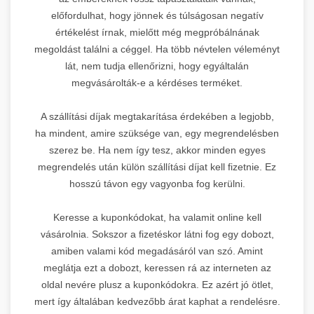
előfordulhat, hogy jönnek és túlságosan negatív
értékelést írnak, mielőtt még megpróbálnának
megoldást találni a céggel. Ha több névtelen véleményt
lát, nem tudja ellenőrizni, hogy egyáltalán
megvásárolták-e a kérdéses terméket.
A szállítási díjak megtakarítása érdekében a legjobb,
ha mindent, amire szüksége van, egy megrendelésben
szerez be. Ha nem így tesz, akkor minden egyes
megrendelés után külön szállítási díjat kell fizetnie. Ez
hosszú távon egy vagyonba fog kerülni.
Keresse a kuponkódokat, ha valamit online kell
vásárolnia. Sokszor a fizetéskor látni fog egy dobozt,
amiben valami kód megadásáról van szó. Amint
meglátja ezt a dobozt, keressen rá az interneten az
oldal nevére plusz a kuponkódokra. Ez azért jó ötlet,
mert így általában kedvezőbb árat kaphat a rendelésre.