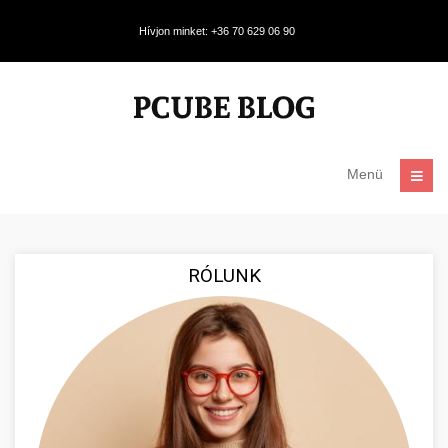
Hívjon minket: +36 70 629 06 90
Menü
RÓLUNK