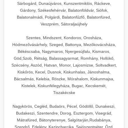
Sárbogárd, Dunaújváros, Kunszentmiklós, Ráckeve,
Gárdony, Székesfehérvár, Balatonföldvár, Siófok,
Balatonalmádi, Polgárdi, Balatonfűzfő, Balatonfüred,
Veszprém, Sátoraljaújhely
Szentes, Mindszent, Kondoros, Orosháza,
Hódmezővásárhely, Szeged, Battonya, Mezőkovácsháza,
Békéscsaba, Nagymaros, Nyergesújfalu, Kismaros,
Göd,Szob, Rétság, Balassagyarmat, Romhány, Hollókő,
Szécsény, Aszód, Hatvan, Monor, Lajosmizse, Soltvadkert,
Kiskőrös, Kecel, Dusnok, Kiskunhalas, Jánoshalma,
Bácsalmás, Kelebia, Röszke, Mórahalom, Kiskunmajsa,
Kistelek, Kiskunfélegyháza, Bugac, Kecskemét,
Tiszakécske
Nagykörös, Cegléd, Budaörs, Pécel, Gödöllő, Dunakeszi,
Budakeszi, Szentendre, Dorog, Esztergom, Visegrád,
Mátrafüred, Bátonyterenye, Salgótarján,Rudabánya,
Szendrő, Edelény, Kazincbarcika, Sajószentpéter, Ózd,