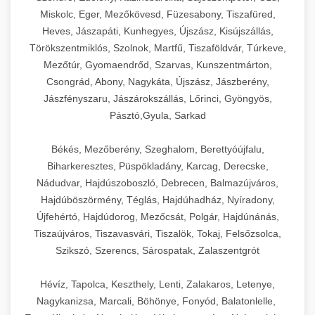
Miskolc, Eger, Mezőkövesd, Füzesabony, Tiszafüred,
Heves, Jászapáti, Kunhegyes, Újszász, Kisújszállás,
Törökszentmiklós, Szolnok, Martfű, Tiszaföldvár, Túrkeve,
Mezőtúr, Gyomaendrőd, Szarvas, Kunszentmárton,
Csongrád, Abony, Nagykáta, Újszász, Jászberény,
Jászfényszaru, Jászárokszállás, Lőrinci, Gyöngyös,
Pásztó,Gyula, Sarkad
Békés, Mezőberény, Szeghalom, Berettyóújfalu,
Biharkeresztes, Püspökladány, Karcag, Derecske,
Nádudvar, Hajdúszoboszló, Debrecen, Balmazújváros,
Hajdúböszörmény, Téglás, Hajdúhadház, Nyíradony,
Újfehértó, Hajdúdorog, Mezőcsát, Polgár, Hajdúnánás,
Tiszaújváros, Tiszavasvári, Tiszalök, Tokaj, Felsőzsolca,
Szikszó, Szerencs, Sárospatak, Zalaszentgrót
Hévíz, Tapolca, Keszthely, Lenti, Zalakaros, Letenye,
Nagykanizsa, Marcali, Böhönye, Fonyód, Balatonlelle,