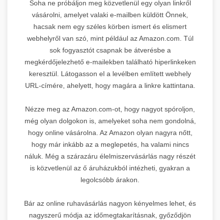
Soha ne próbáljon meg közvetlenül egy olyan linkről
vásárolni, amelyet valaki e-mailben küldött Önnek,
hacsak nem egy széles körben ismert és elismert
webhelyről van szó, mint például az Amazon.com. Túl
sok fogyasztót csapnak be átverésbe a
megkérdőjelezhető e-mailekben található hiperlinkeken
keresztül. Látogasson el a levélben említett webhely
URL-címére, ahelyett, hogy magára a linkre kattintana.
Nézze meg az Amazon.com-ot, hogy nagyot spóroljon,
még olyan dolgokon is, amelyeket soha nem gondolná,
hogy online vásárolna. Az Amazon olyan nagyra nőtt,
hogy már inkább az a meglepetés, ha valami nincs
náluk. Még a szárazáru élelmiszervásárlás nagy részét
is közvetlenül az ő áruházukból intézheti, gyakran a
legolcsóbb árakon.
Bár az online ruhavásárlás nagyon kényelmes lehet, és
nagyszerű módja az időmegtakarításnak, győződjön