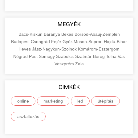
MEGYÉK
Bács-Kiskun
Baranya
Békés
Borsod-Abaúj-Zemplén
Budapest
Csongrád
Fejér
Győr-Moson-Sopron
Hajdú-Bihar
Heves
Jász-Nagykun-Szolnok
Komárom-Esztergom
Nógrád
Pest
Somogy
Szabolcs-Szatmár-Bereg
Tolna
Vas
Veszprém
Zala
CIMKÉK
online
marketing
led
útépítés
aszfaltozás