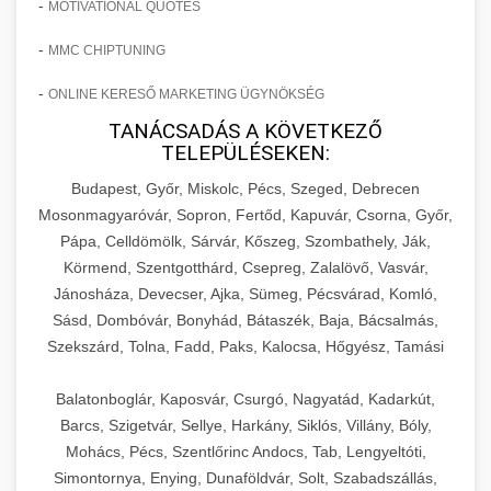
-
MOTIVATIONAL QUOTES
-
MMC CHIPTUNING
-
ONLINE KERESŐ MARKETING ÜGYNÖKSÉG
TANÁCSADÁS A KÖVETKEZŐ
TELEPÜLÉSEKEN:
Budapest, Győr, Miskolc, Pécs, Szeged, Debrecen
Mosonmagyaróvár, Sopron, Fertőd, Kapuvár, Csorna, Győr,
Pápa, Celldömölk, Sárvár, Kőszeg, Szombathely, Ják,
Körmend, Szentgotthárd, Csepreg, Zalalövő, Vasvár,
Jánosháza, Devecser, Ajka, Sümeg, Pécsvárad, Komló,
Sásd, Dombóvár, Bonyhád, Bátaszék, Baja, Bácsalmás,
Szekszárd, Tolna, Fadd, Paks, Kalocsa, Hőgyész, Tamási
Balatonboglár, Kaposvár, Csurgó, Nagyatád, Kadarkút,
Barcs, Szigetvár, Sellye, Harkány, Siklós, Villány, Bóly,
Mohács, Pécs, Szentlőrinc Andocs, Tab, Lengyeltóti,
Simontornya, Enying, Dunaföldvár, Solt, Szabadszállás,