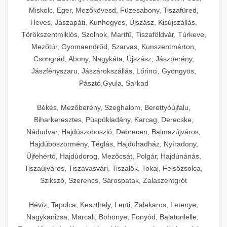
Miskolc, Eger, Mezőkövesd, Füzesabony, Tiszafüred,
Heves, Jászapáti, Kunhegyes, Újszász, Kisújszállás,
Törökszentmiklós, Szolnok, Martfű, Tiszaföldvár, Túrkeve,
Mezőtúr, Gyomaendrőd, Szarvas, Kunszentmárton,
Csongrád, Abony, Nagykáta, Újszász, Jászberény,
Jászfényszaru, Jászárokszállás, Lőrinci, Gyöngyös,
Pásztó,Gyula, Sarkad
Békés, Mezőberény, Szeghalom, Berettyóújfalu,
Biharkeresztes, Püspökladány, Karcag, Derecske,
Nádudvar, Hajdúszoboszló, Debrecen, Balmazújváros,
Hajdúböszörmény, Téglás, Hajdúhadház, Nyíradony,
Újfehértó, Hajdúdorog, Mezőcsát, Polgár, Hajdúnánás,
Tiszaújváros, Tiszavasvári, Tiszalök, Tokaj, Felsőzsolca,
Szikszó, Szerencs, Sárospatak, Zalaszentgrót
Hévíz, Tapolca, Keszthely, Lenti, Zalakaros, Letenye,
Nagykanizsa, Marcali, Böhönye, Fonyód, Balatonlelle,