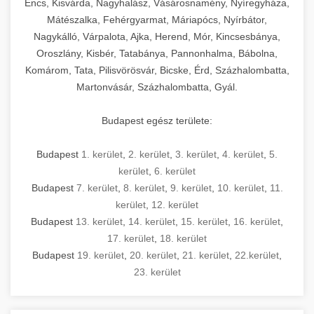
Encs, Kisvárda, Nagyhalász, Vásárosnamény, Nyíregyháza,
Mátészalka, Fehérgyarmat, Máriapócs, Nyírbátor,
Nagykálló, Várpalota, Ajka, Herend, Mór, Kincsesbánya,
Oroszlány, Kisbér, Tatabánya, Pannonhalma, Bábolna,
Komárom, Tata, Pilisvörösvár, Bicske, Érd, Százhalombatta,
Martonvásár, Százhalombatta, Gyál.
Budapest egész területe:
Budapest
1. kerület
,
2. kerület
,
3. kerület
,
4. kerület
,
5.
kerület
,
6. kerület
Budapest
7. kerület
,
8. kerület
,
9. kerület
,
10. kerület
,
11.
kerület
,
12. kerület
Budapest
13. kerület
,
14. kerület
,
15. kerület
,
16. kerület
,
17. kerület
,
18. kerület
Budapest
19. kerület
,
20. kerület
,
21. kerület
,
22.kerület
,
23. kerület