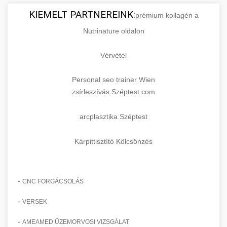
KIEMELT PARTNEREINK:
prémium kollagén a
Nutrinature oldalon
Vérvétel
Personal seo trainer Wien
zsírleszívás Széptest.com
arcplasztika Széptest
Kárpittisztító Kölcsönzés
-
CNC FORGÁCSOLÁS
-
VERSEK
-
AMEAMED ÜZEMORVOSI VIZSGÁLAT