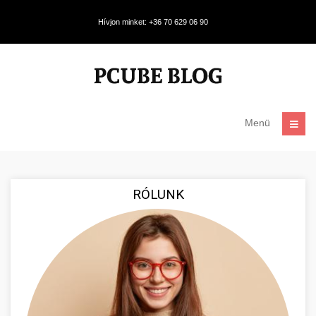
Hívjon minket: +36 70 629 06 90
Menü
RÓLUNK