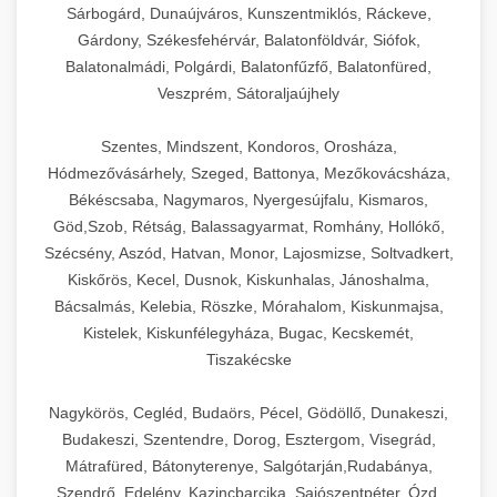
Sárbogárd, Dunaújváros, Kunszentmiklós, Ráckeve,
Gárdony, Székesfehérvár, Balatonföldvár, Siófok,
Balatonalmádi, Polgárdi, Balatonfűzfő, Balatonfüred,
Veszprém, Sátoraljaújhely
Szentes, Mindszent, Kondoros, Orosháza,
Hódmezővásárhely, Szeged, Battonya, Mezőkovácsháza,
Békéscsaba, Nagymaros, Nyergesújfalu, Kismaros,
Göd,Szob, Rétság, Balassagyarmat, Romhány, Hollókő,
Szécsény, Aszód, Hatvan, Monor, Lajosmizse, Soltvadkert,
Kiskőrös, Kecel, Dusnok, Kiskunhalas, Jánoshalma,
Bácsalmás, Kelebia, Röszke, Mórahalom, Kiskunmajsa,
Kistelek, Kiskunfélegyháza, Bugac, Kecskemét,
Tiszakécske
Nagykörös, Cegléd, Budaörs, Pécel, Gödöllő, Dunakeszi,
Budakeszi, Szentendre, Dorog, Esztergom, Visegrád,
Mátrafüred, Bátonyterenye, Salgótarján,Rudabánya,
Szendrő, Edelény, Kazincbarcika, Sajószentpéter, Ózd,