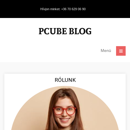
Hívjon minket: +36 70 629 06 90
Menü
RÓLUNK