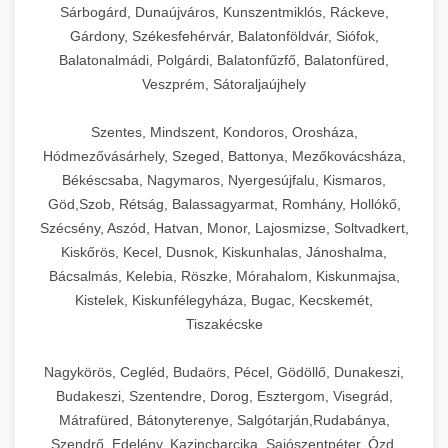
Sárbogárd, Dunaújváros, Kunszentmiklós, Ráckeve,
Gárdony, Székesfehérvár, Balatonföldvár, Siófok,
Balatonalmádi, Polgárdi, Balatonfűzfő, Balatonfüred,
Veszprém, Sátoraljaújhely
Szentes, Mindszent, Kondoros, Orosháza,
Hódmezővásárhely, Szeged, Battonya, Mezőkovácsháza,
Békéscsaba, Nagymaros, Nyergesújfalu, Kismaros,
Göd,Szob, Rétság, Balassagyarmat, Romhány, Hollókő,
Szécsény, Aszód, Hatvan, Monor, Lajosmizse, Soltvadkert,
Kiskőrös, Kecel, Dusnok, Kiskunhalas, Jánoshalma,
Bácsalmás, Kelebia, Röszke, Mórahalom, Kiskunmajsa,
Kistelek, Kiskunfélegyháza, Bugac, Kecskemét,
Tiszakécske
Nagykörös, Cegléd, Budaörs, Pécel, Gödöllő, Dunakeszi,
Budakeszi, Szentendre, Dorog, Esztergom, Visegrád,
Mátrafüred, Bátonyterenye, Salgótarján,Rudabánya,
Szendrő, Edelény, Kazincbarcika, Sajószentpéter, Ózd,