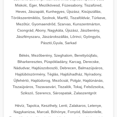
Miskolc, Eger, Mezőkövesd, Füzesabony, Tiszafüred,
Heves, Jászapáti, Kunhegyes, Újszász, Kisújszállás,
Törökszentmiklós, Szolnok, Martfű, Tiszaföldvár, Túrkeve,
Mezőtúr, Gyomaendrőd, Szarvas, Kunszentmárton,
Csongrád, Abony, Nagykáta, Újszász, Jászberény,
Jászfényszaru, Jászárokszállás, Lőrinci, Gyöngyös,
Pásztó,Gyula, Sarkad
Békés, Mezőberény, Szeghalom, Berettyóújfalu,
Biharkeresztes, Püspökladány, Karcag, Derecske,
Nádudvar, Hajdúszoboszló, Debrecen, Balmazújváros,
Hajdúböszörmény, Téglás, Hajdúhadház, Nyíradony,
Újfehértó, Hajdúdorog, Mezőcsát, Polgár, Hajdúnánás,
Tiszaújváros, Tiszavasvári, Tiszalök, Tokaj, Felsőzsolca,
Szikszó, Szerencs, Sárospatak, Zalaszentgrót
Hévíz, Tapolca, Keszthely, Lenti, Zalakaros, Letenye,
Nagykanizsa, Marcali, Böhönye, Fonyód, Balatonlelle,