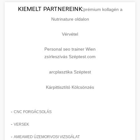
KIEMELT PARTNEREINK:
prémium kollagén a
Nutrinature oldalon
Vérvétel
Personal seo trainer Wien
zsírleszívás Széptest.com
arcplasztika Széptest
Kárpittisztító Kölcsönzés
-
CNC FORGÁCSOLÁS
-
VERSEK
-
AMEAMED ÜZEMORVOSI VIZSGÁLAT