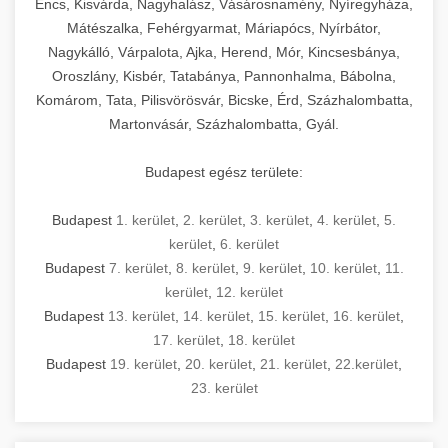
Encs, Kisvárda, Nagyhalász, Vásárosnamény, Nyíregyháza,
Mátészalka, Fehérgyarmat, Máriapócs, Nyírbátor,
Nagykálló, Várpalota, Ajka, Herend, Mór, Kincsesbánya,
Oroszlány, Kisbér, Tatabánya, Pannonhalma, Bábolna,
Komárom, Tata, Pilisvörösvár, Bicske, Érd, Százhalombatta,
Martonvásár, Százhalombatta, Gyál.
Budapest egész területe:
Budapest
1. kerület
,
2. kerület
,
3. kerület
,
4. kerület
,
5.
kerület
,
6. kerület
Budapest
7. kerület
,
8. kerület
,
9. kerület
,
10. kerület
,
11.
kerület
,
12. kerület
Budapest
13. kerület
,
14. kerület
,
15. kerület
,
16. kerület
,
17. kerület
,
18. kerület
Budapest
19. kerület
,
20. kerület
,
21. kerület
,
22.kerület
,
23. kerület