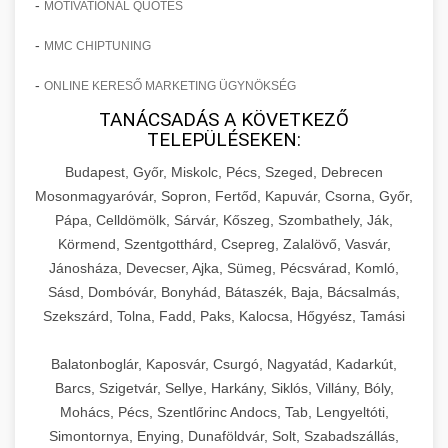
-
MOTIVATIONAL QUOTES
-
MMC CHIPTUNING
-
ONLINE KERESŐ MARKETING ÜGYNÖKSÉG
TANÁCSADÁS A KÖVETKEZŐ
TELEPÜLÉSEKEN:
Budapest, Győr, Miskolc, Pécs, Szeged, Debrecen
Mosonmagyaróvár, Sopron, Fertőd, Kapuvár, Csorna, Győr,
Pápa, Celldömölk, Sárvár, Kőszeg, Szombathely, Ják,
Körmend, Szentgotthárd, Csepreg, Zalalövő, Vasvár,
Jánosháza, Devecser, Ajka, Sümeg, Pécsvárad, Komló,
Sásd, Dombóvár, Bonyhád, Bátaszék, Baja, Bácsalmás,
Szekszárd, Tolna, Fadd, Paks, Kalocsa, Hőgyész, Tamási
Balatonboglár, Kaposvár, Csurgó, Nagyatád, Kadarkút,
Barcs, Szigetvár, Sellye, Harkány, Siklós, Villány, Bóly,
Mohács, Pécs, Szentlőrinc Andocs, Tab, Lengyeltóti,
Simontornya, Enying, Dunaföldvár, Solt, Szabadszállás,