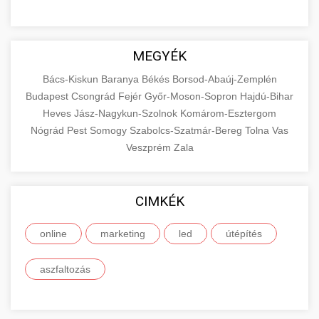
MEGYÉK
Bács-Kiskun
Baranya
Békés
Borsod-Abaúj-Zemplén
Budapest
Csongrád
Fejér
Győr-Moson-Sopron
Hajdú-Bihar
Heves
Jász-Nagykun-Szolnok
Komárom-Esztergom
Nógrád
Pest
Somogy
Szabolcs-Szatmár-Bereg
Tolna
Vas
Veszprém
Zala
CIMKÉK
online
marketing
led
útépítés
aszfaltozás