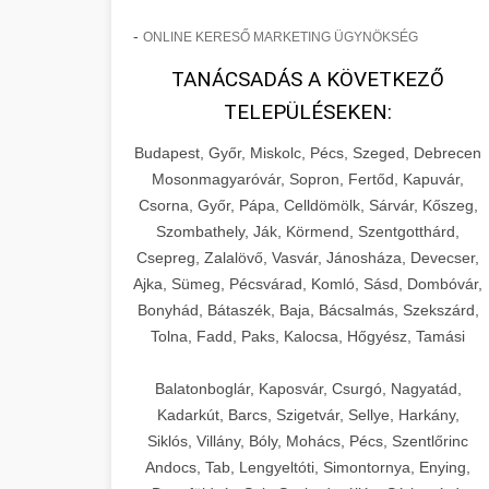
-
ONLINE KERESŐ MARKETING ÜGYNÖKSÉG
TANÁCSADÁS A KÖVETKEZŐ
TELEPÜLÉSEKEN:
Budapest, Győr, Miskolc, Pécs, Szeged, Debrecen
Mosonmagyaróvár, Sopron, Fertőd, Kapuvár,
Csorna, Győr, Pápa, Celldömölk, Sárvár, Kőszeg,
Szombathely, Ják, Körmend, Szentgotthárd,
Csepreg, Zalalövő, Vasvár, Jánosháza, Devecser,
Ajka, Sümeg, Pécsvárad, Komló, Sásd, Dombóvár,
Bonyhád, Bátaszék, Baja, Bácsalmás, Szekszárd,
Tolna, Fadd, Paks, Kalocsa, Hőgyész, Tamási
Balatonboglár, Kaposvár, Csurgó, Nagyatád,
Kadarkút, Barcs, Szigetvár, Sellye, Harkány,
Siklós, Villány, Bóly, Mohács, Pécs, Szentlőrinc
Andocs, Tab, Lengyeltóti, Simontornya, Enying,