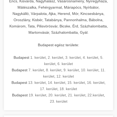
Encs, Kisvárda, Nagyhalász, Vásárosnamény, Nyíregyháza,
Mátészalka, Fehérgyarmat, Máriapócs, Nyírbátor,
Nagykálló, Várpalota, Ajka, Herend, Mór, Kincsesbánya,
Oroszlány, Kisbér, Tatabánya, Pannonhalma, Bábolna,
Komárom, Tata, Pilisvörösvár, Bicske, Érd, Százhalombatta,
Martonvásár, Százhalombatta, Gyál.
Budapest egész területe:
Budapest
1. kerület
,
2. kerület
,
3. kerület
,
4. kerület
,
5.
kerület
,
6. kerület
Budapest
7. kerület
,
8. kerület
,
9. kerület
,
10. kerület
,
11.
kerület
,
12. kerület
Budapest
13. kerület
,
14. kerület
,
15. kerület
,
16. kerület
,
17. kerület
,
18. kerület
Budapest
19. kerület
,
20. kerület
,
21. kerület
,
22.kerület
,
23. kerület