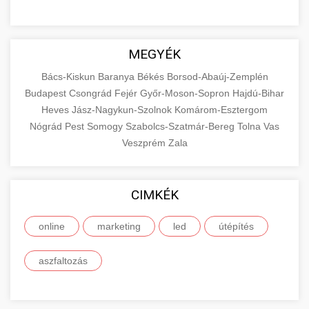
MEGYÉK
Bács-Kiskun
Baranya
Békés
Borsod-Abaúj-Zemplén
Budapest
Csongrád
Fejér
Győr-Moson-Sopron
Hajdú-Bihar
Heves
Jász-Nagykun-Szolnok
Komárom-Esztergom
Nógrád
Pest
Somogy
Szabolcs-Szatmár-Bereg
Tolna
Vas
Veszprém
Zala
CIMKÉK
online
marketing
led
útépítés
aszfaltozás