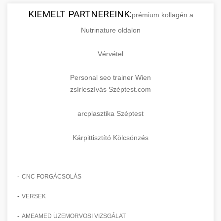
KIEMELT PARTNEREINK:
prémium kollagén a
Nutrinature oldalon
Vérvétel
Personal seo trainer Wien
zsírleszívás Széptest.com
arcplasztika Széptest
Kárpittisztító Kölcsönzés
-
CNC FORGÁCSOLÁS
-
VERSEK
-
AMEAMED ÜZEMORVOSI VIZSGÁLAT