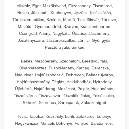
Miskolc, Eger, Mezőkövesd, Füzesabony, Tiszafüred,
Heves, Jászapáti, Kunhegyes, Újszász, Kisújszállás,
Törökszentmiklós, Szolnok, Martfű, Tiszaföldvár, Túrkeve,
Mezőtúr, Gyomaendrőd, Szarvas, Kunszentmárton,
Csongrád, Abony, Nagykáta, Újszász, Jászberény,
Jászfényszaru, Jászárokszállás, Lőrinci, Gyöngyös,
Pásztó,Gyula, Sarkad
Békés, Mezőberény, Szeghalom, Berettyóújfalu,
Biharkeresztes, Püspökladány, Karcag, Derecske,
Nádudvar, Hajdúszoboszló, Debrecen, Balmazújváros,
Hajdúböszörmény, Téglás, Hajdúhadház, Nyíradony,
Újfehértó, Hajdúdorog, Mezőcsát, Polgár, Hajdúnánás,
Tiszaújváros, Tiszavasvári, Tiszalök, Tokaj, Felsőzsolca,
Szikszó, Szerencs, Sárospatak, Zalaszentgrót
Hévíz, Tapolca, Keszthely, Lenti, Zalakaros, Letenye,
Nagykanizsa, Marcali, Böhönye, Fonyód, Balatonlelle,