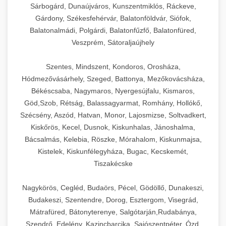
Sárbogárd, Dunaújváros, Kunszentmiklós, Ráckeve,
Gárdony, Székesfehérvár, Balatonföldvár, Siófok,
Balatonalmádi, Polgárdi, Balatonfűzfő, Balatonfüred,
Veszprém, Sátoraljaújhely
Szentes, Mindszent, Kondoros, Orosháza,
Hódmezővásárhely, Szeged, Battonya, Mezőkovácsháza,
Békéscsaba, Nagymaros, Nyergesújfalu, Kismaros,
Göd,Szob, Rétság, Balassagyarmat, Romhány, Hollókő,
Szécsény, Aszód, Hatvan, Monor, Lajosmizse, Soltvadkert,
Kiskőrös, Kecel, Dusnok, Kiskunhalas, Jánoshalma,
Bácsalmás, Kelebia, Röszke, Mórahalom, Kiskunmajsa,
Kistelek, Kiskunfélegyháza, Bugac, Kecskemét,
Tiszakécske
Nagykörös, Cegléd, Budaörs, Pécel, Gödöllő, Dunakeszi,
Budakeszi, Szentendre, Dorog, Esztergom, Visegrád,
Mátrafüred, Bátonyterenye, Salgótarján,Rudabánya,
Szendrő, Edelény, Kazincbarcika, Sajószentpéter, Ózd,