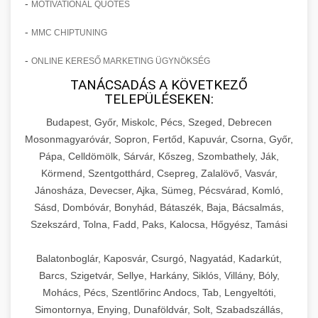
-
MOTIVATIONAL QUOTES
-
MMC CHIPTUNING
-
ONLINE KERESŐ MARKETING ÜGYNÖKSÉG
TANÁCSADÁS A KÖVETKEZŐ
TELEPÜLÉSEKEN:
Budapest, Győr, Miskolc, Pécs, Szeged, Debrecen
Mosonmagyaróvár, Sopron, Fertőd, Kapuvár, Csorna, Győr,
Pápa, Celldömölk, Sárvár, Kőszeg, Szombathely, Ják,
Körmend, Szentgotthárd, Csepreg, Zalalövő, Vasvár,
Jánosháza, Devecser, Ajka, Sümeg, Pécsvárad, Komló,
Sásd, Dombóvár, Bonyhád, Bátaszék, Baja, Bácsalmás,
Szekszárd, Tolna, Fadd, Paks, Kalocsa, Hőgyész, Tamási
Balatonboglár, Kaposvár, Csurgó, Nagyatád, Kadarkút,
Barcs, Szigetvár, Sellye, Harkány, Siklós, Villány, Bóly,
Mohács, Pécs, Szentlőrinc Andocs, Tab, Lengyeltóti,
Simontornya, Enying, Dunaföldvár, Solt, Szabadszállás,