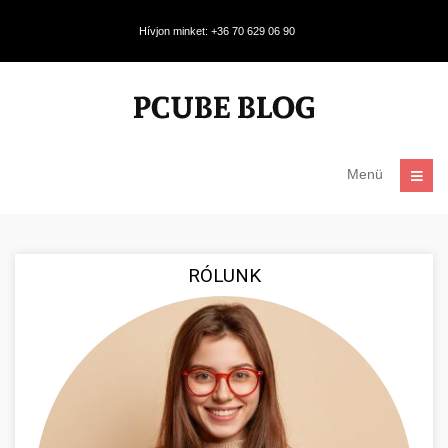
Hívjon minket: +36 70 629 06 90
Menü
RÓLUNK