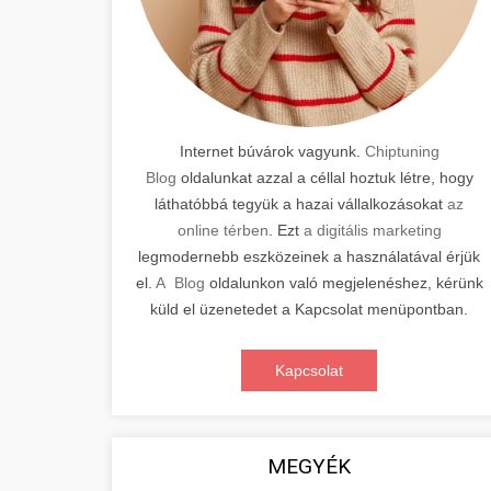
Internet búvárok vagyunk.
Chiptuning
Blog
oldalunkat azzal a céllal hoztuk létre, hogy
láthatóbbá tegyük a hazai vállalkozásokat
az
online térben
. Ezt
a digitális marketing
legmodernebb eszközeinek a használatával érjük
el.
A Blog
oldalunkon való megjelenéshez, kérünk
küld el üzenetedet a Kapcsolat menüpontban.
Kapcsolat
MEGYÉK