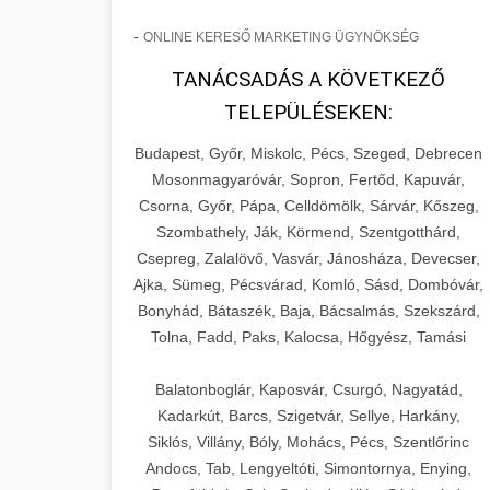
-
ONLINE KERESŐ MARKETING ÜGYNÖKSÉG
TANÁCSADÁS A KÖVETKEZŐ
TELEPÜLÉSEKEN:
Budapest, Győr, Miskolc, Pécs, Szeged, Debrecen
Mosonmagyaróvár, Sopron, Fertőd, Kapuvár,
Csorna, Győr, Pápa, Celldömölk, Sárvár, Kőszeg,
Szombathely, Ják, Körmend, Szentgotthárd,
Csepreg, Zalalövő, Vasvár, Jánosháza, Devecser,
Ajka, Sümeg, Pécsvárad, Komló, Sásd, Dombóvár,
Bonyhád, Bátaszék, Baja, Bácsalmás, Szekszárd,
Tolna, Fadd, Paks, Kalocsa, Hőgyész, Tamási
Balatonboglár, Kaposvár, Csurgó, Nagyatád,
Kadarkút, Barcs, Szigetvár, Sellye, Harkány,
Siklós, Villány, Bóly, Mohács, Pécs, Szentlőrinc
Andocs, Tab, Lengyeltóti, Simontornya, Enying,