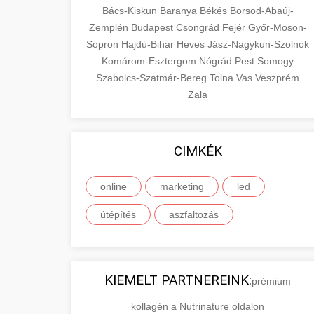
Bács-Kiskun
Baranya
Békés
Borsod-Abaúj-
Zemplén
Budapest
Csongrád
Fejér
Győr-Moson-
Sopron
Hajdú-Bihar
Heves
Jász-Nagykun-Szolnok
Komárom-Esztergom
Nógrád
Pest
Somogy
Szabolcs-Szatmár-Bereg
Tolna
Vas
Veszprém
Zala
CIMKÉK
online
marketing
led
útépítés
aszfaltozás
KIEMELT PARTNEREINK:
prémium
kollagén a Nutrinature oldalon