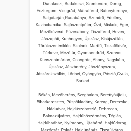
Dunakeszi, Budakeszi, Szentendre, Dorog,
Esztergom, Visegrád, Mátrafüred, Bátonyterenye,
Salgótarján,Rudabánya, Szendrő, Edelény,
Kazincbarcika, Sajószentpéter, Ózd, Miskolc, Eger,
Mezőkövesd, Füzesabony, Tiszafüred, Heves,
Jászapáti, Kunhegyes, Újszász, Kisújszállás,
Törökszentmiklós, Szolnok, Martfű, Tiszaföldvár,
Túrkeve, Mezőtúr, Gyomaendrőd, Szarvas,
Kunszentmárton, Csongrád, Abony, Nagykáta,
Újszász, Jászberény, Jászfényszaru,
Jászárokszállás, Lőrinci, Gyöngyös, Pásztó,Gyula,
Sarkad
Békés, Mezőberény, Szeghalom, Berettyóújfalu,
Biharkeresztes, Püspökladány, Karcag, Derecske,
Nádudvar, Hajdúszoboszló, Debrecen,
Balmazújváros, Hajdúböszörmény, Téglás,
Hajdúhadház, Nyíradony, Újfehértó, Hajdúdorog,
Mezőcsát, Polgár, Hajdúnánás, Tiszaújváros,