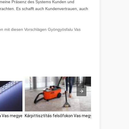
lgemeine Präsenz des Systems Kunden und
trachten. Es schafft auch Kundenvertrauen, auch
ien mit diesen Vorschlägen Gyöngyösfalu Vas
sa Vas megye
Kárpittisztítás felsőfokon Vas megye
Great Information