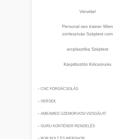
Vérvétel
Personal seo trainer Wien
zsírleszívás Széptest.com
arcplasztika Széptest
Kárpittisztító Kölcsönzés
-
CNC FORGÁCSOLÁS
-
VERSEK
-
AMEAMED ÜZEMORVOSI VIZSGÁLAT
-
GURU KONTÉNER RENDELÉS
-
BOR BOLT ÉS WEBSHOP