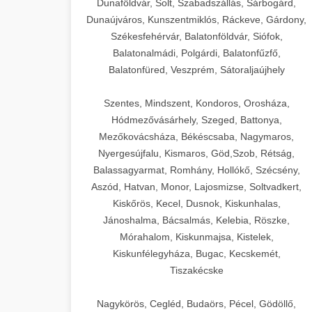
Dunaföldvár, Solt, Szabadszállás, Sárbogárd,
Dunaújváros, Kunszentmiklós, Ráckeve, Gárdony,
Székesfehérvár, Balatonföldvár, Siófok,
Balatonalmádi, Polgárdi, Balatonfűzfő,
Balatonfüred, Veszprém, Sátoraljaújhely
Szentes, Mindszent, Kondoros, Orosháza,
Hódmezővásárhely, Szeged, Battonya,
Mezőkovácsháza, Békéscsaba, Nagymaros,
Nyergesújfalu, Kismaros, Göd,Szob, Rétság,
Balassagyarmat, Romhány, Hollókő, Szécsény,
Aszód, Hatvan, Monor, Lajosmizse, Soltvadkert,
Kiskőrös, Kecel, Dusnok, Kiskunhalas,
Jánoshalma, Bácsalmás, Kelebia, Röszke,
Mórahalom, Kiskunmajsa, Kistelek,
Kiskunfélegyháza, Bugac, Kecskemét,
Tiszakécske
Nagykörös, Cegléd, Budaörs, Pécel, Gödöllő,