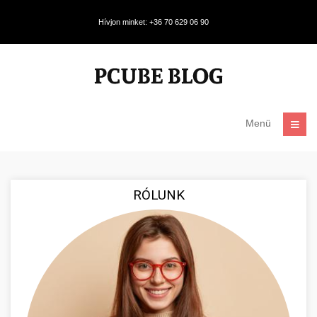
Hívjon minket: +36 70 629 06 90
Menü
RÓLUNK