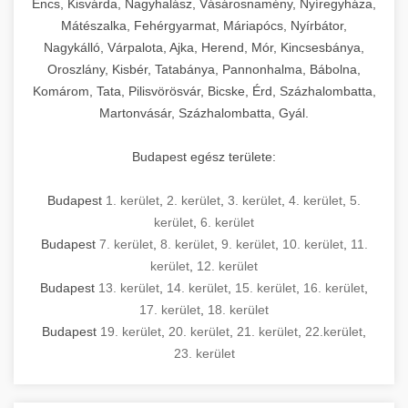
Encs, Kisvárda, Nagyhalász, Vásárosnamény, Nyíregyháza,
Mátészalka, Fehérgyarmat, Máriapócs, Nyírbátor,
Nagykálló, Várpalota, Ajka, Herend, Mór, Kincsesbánya,
Oroszlány, Kisbér, Tatabánya, Pannonhalma, Bábolna,
Komárom, Tata, Pilisvörösvár, Bicske, Érd, Százhalombatta,
Martonvásár, Százhalombatta, Gyál.
Budapest egész területe:
Budapest
1. kerület
,
2. kerület
,
3. kerület
,
4. kerület
,
5.
kerület
,
6. kerület
Budapest
7. kerület
,
8. kerület
,
9. kerület
,
10. kerület
,
11.
kerület
,
12. kerület
Budapest
13. kerület
,
14. kerület
,
15. kerület
,
16. kerület
,
17. kerület
,
18. kerület
Budapest
19. kerület
,
20. kerület
,
21. kerület
,
22.kerület
,
23. kerület