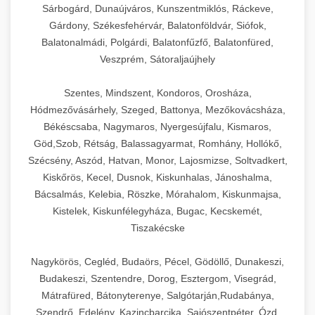
Sárbogárd, Dunaújváros, Kunszentmiklós, Ráckeve,
Gárdony, Székesfehérvár, Balatonföldvár, Siófok,
Balatonalmádi, Polgárdi, Balatonfűzfő, Balatonfüred,
Veszprém, Sátoraljaújhely
Szentes, Mindszent, Kondoros, Orosháza,
Hódmezővásárhely, Szeged, Battonya, Mezőkovácsháza,
Békéscsaba, Nagymaros, Nyergesújfalu, Kismaros,
Göd,Szob, Rétság, Balassagyarmat, Romhány, Hollókő,
Szécsény, Aszód, Hatvan, Monor, Lajosmizse, Soltvadkert,
Kiskőrös, Kecel, Dusnok, Kiskunhalas, Jánoshalma,
Bácsalmás, Kelebia, Röszke, Mórahalom, Kiskunmajsa,
Kistelek, Kiskunfélegyháza, Bugac, Kecskemét,
Tiszakécske
Nagykörös, Cegléd, Budaörs, Pécel, Gödöllő, Dunakeszi,
Budakeszi, Szentendre, Dorog, Esztergom, Visegrád,
Mátrafüred, Bátonyterenye, Salgótarján,Rudabánya,
Szendrő, Edelény, Kazincbarcika, Sajószentpéter, Ózd,