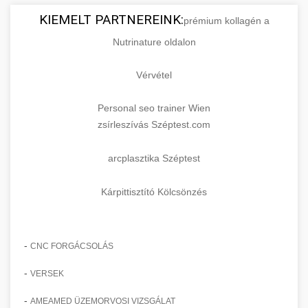
KIEMELT PARTNEREINK:
prémium kollagén a
Nutrinature oldalon
Vérvétel
Personal seo trainer Wien
zsírleszívás Széptest.com
arcplasztika Széptest
Kárpittisztító Kölcsönzés
-
CNC FORGÁCSOLÁS
-
VERSEK
-
AMEAMED ÜZEMORVOSI VIZSGÁLAT