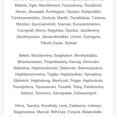
Miskolc, Eger, Mezőkövesd, Füzesabony, Tiszafüred,
Heves, Jászapáti, Kunhegyes, Újszász, Kisújszállás,
Törökszentmiklós, Szolnok, Martfű, Tiszaföldvár, Túrkeve,
Mezőtúr, Gyomaendrőd, Szarvas, Kunszentmárton,
Csongrád, Abony, Nagykáta, Újszász, Jászberény,
Jászfényszaru, Jászárokszállás, Lőrinci, Gyöngyös,
Pásztó,Gyula, Sarkad
Békés, Mezőberény, Szeghalom, Berettyóújfalu,
Biharkeresztes, Püspökladány, Karcag, Derecske,
Nádudvar, Hajdúszoboszló, Debrecen, Balmazújváros,
Hajdúböszörmény, Téglás, Hajdúhadház, Nyíradony,
Újfehértó, Hajdúdorog, Mezőcsát, Polgár, Hajdúnánás,
Tiszaújváros, Tiszavasvári, Tiszalök, Tokaj, Felsőzsolca,
Szikszó, Szerencs, Sárospatak, Zalaszentgrót
Hévíz, Tapolca, Keszthely, Lenti, Zalakaros, Letenye,
Nagykanizsa, Marcali, Böhönye, Fonyód, Balatonlelle,