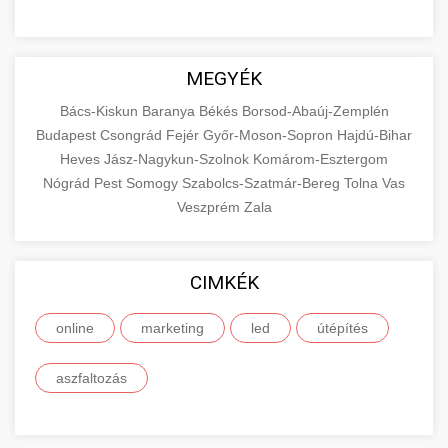
MEGYÉK
Bács-Kiskun
Baranya
Békés
Borsod-Abaúj-Zemplén
Budapest
Csongrád
Fejér
Győr-Moson-Sopron
Hajdú-Bihar
Heves
Jász-Nagykun-Szolnok
Komárom-Esztergom
Nógrád
Pest
Somogy
Szabolcs-Szatmár-Bereg
Tolna
Vas
Veszprém
Zala
CIMKÉK
online
marketing
led
útépítés
aszfaltozás