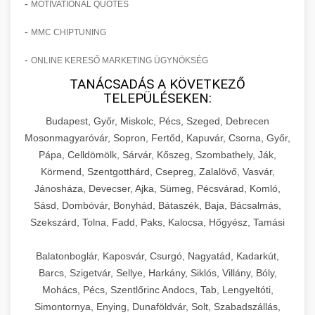
-
MOTIVATIONAL QUOTES
-
MMC CHIPTUNING
-
ONLINE KERESŐ MARKETING ÜGYNÖKSÉG
TANÁCSADÁS A KÖVETKEZŐ
TELEPÜLÉSEKEN:
Budapest, Győr, Miskolc, Pécs, Szeged, Debrecen
Mosonmagyaróvár, Sopron, Fertőd, Kapuvár, Csorna, Győr,
Pápa, Celldömölk, Sárvár, Kőszeg, Szombathely, Ják,
Körmend, Szentgotthárd, Csepreg, Zalalövő, Vasvár,
Jánosháza, Devecser, Ajka, Sümeg, Pécsvárad, Komló,
Sásd, Dombóvár, Bonyhád, Bátaszék, Baja, Bácsalmás,
Szekszárd, Tolna, Fadd, Paks, Kalocsa, Hőgyész, Tamási
Balatonboglár, Kaposvár, Csurgó, Nagyatád, Kadarkút,
Barcs, Szigetvár, Sellye, Harkány, Siklós, Villány, Bóly,
Mohács, Pécs, Szentlőrinc Andocs, Tab, Lengyeltóti,
Simontornya, Enying, Dunaföldvár, Solt, Szabadszállás,