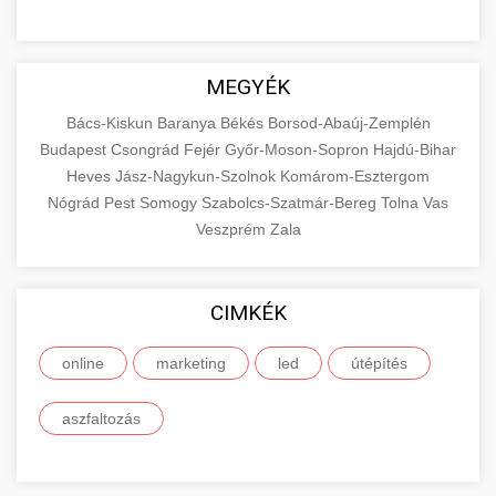
MEGYÉK
Bács-Kiskun
Baranya
Békés
Borsod-Abaúj-Zemplén
Budapest
Csongrád
Fejér
Győr-Moson-Sopron
Hajdú-Bihar
Heves
Jász-Nagykun-Szolnok
Komárom-Esztergom
Nógrád
Pest
Somogy
Szabolcs-Szatmár-Bereg
Tolna
Vas
Veszprém
Zala
CIMKÉK
online
marketing
led
útépítés
aszfaltozás