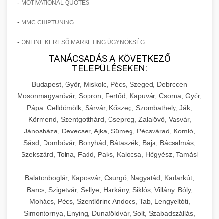
-
MOTIVATIONAL QUOTES
-
MMC CHIPTUNING
-
ONLINE KERESŐ MARKETING ÜGYNÖKSÉG
TANÁCSADÁS A KÖVETKEZŐ
TELEPÜLÉSEKEN:
Budapest, Győr, Miskolc, Pécs, Szeged, Debrecen
Mosonmagyaróvár, Sopron, Fertőd, Kapuvár, Csorna, Győr,
Pápa, Celldömölk, Sárvár, Kőszeg, Szombathely, Ják,
Körmend, Szentgotthárd, Csepreg, Zalalövő, Vasvár,
Jánosháza, Devecser, Ajka, Sümeg, Pécsvárad, Komló,
Sásd, Dombóvár, Bonyhád, Bátaszék, Baja, Bácsalmás,
Szekszárd, Tolna, Fadd, Paks, Kalocsa, Hőgyész, Tamási
Balatonboglár, Kaposvár, Csurgó, Nagyatád, Kadarkút,
Barcs, Szigetvár, Sellye, Harkány, Siklós, Villány, Bóly,
Mohács, Pécs, Szentlőrinc Andocs, Tab, Lengyeltóti,
Simontornya, Enying, Dunaföldvár, Solt, Szabadszállás,