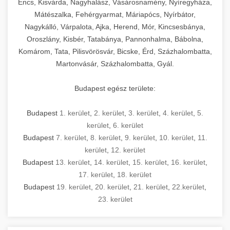
Encs, Kisvárda, Nagyhalász, Vásárosnamény, Nyíregyháza,
Mátészalka, Fehérgyarmat, Máriapócs, Nyírbátor,
Nagykálló, Várpalota, Ajka, Herend, Mór, Kincsesbánya,
Oroszlány, Kisbér, Tatabánya, Pannonhalma, Bábolna,
Komárom, Tata, Pilisvörösvár, Bicske, Érd, Százhalombatta,
Martonvásár, Százhalombatta, Gyál.
Budapest egész területe:
Budapest
1. kerület
,
2. kerület
,
3. kerület
,
4. kerület
,
5.
kerület
,
6. kerület
Budapest
7. kerület
,
8. kerület
,
9. kerület
,
10. kerület
,
11.
kerület
,
12. kerület
Budapest
13. kerület
,
14. kerület
,
15. kerület
,
16. kerület
,
17. kerület
,
18. kerület
Budapest
19. kerület
,
20. kerület
,
21. kerület
,
22.kerület
,
23. kerület