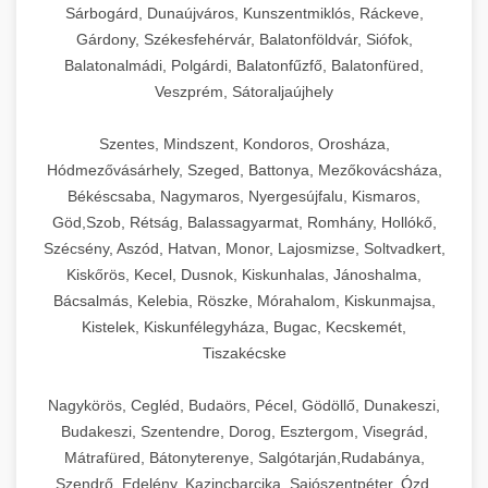
Sárbogárd, Dunaújváros, Kunszentmiklós, Ráckeve,
Gárdony, Székesfehérvár, Balatonföldvár, Siófok,
Balatonalmádi, Polgárdi, Balatonfűzfő, Balatonfüred,
Veszprém, Sátoraljaújhely
Szentes, Mindszent, Kondoros, Orosháza,
Hódmezővásárhely, Szeged, Battonya, Mezőkovácsháza,
Békéscsaba, Nagymaros, Nyergesújfalu, Kismaros,
Göd,Szob, Rétság, Balassagyarmat, Romhány, Hollókő,
Szécsény, Aszód, Hatvan, Monor, Lajosmizse, Soltvadkert,
Kiskőrös, Kecel, Dusnok, Kiskunhalas, Jánoshalma,
Bácsalmás, Kelebia, Röszke, Mórahalom, Kiskunmajsa,
Kistelek, Kiskunfélegyháza, Bugac, Kecskemét,
Tiszakécske
Nagykörös, Cegléd, Budaörs, Pécel, Gödöllő, Dunakeszi,
Budakeszi, Szentendre, Dorog, Esztergom, Visegrád,
Mátrafüred, Bátonyterenye, Salgótarján,Rudabánya,
Szendrő, Edelény, Kazincbarcika, Sajószentpéter, Ózd,