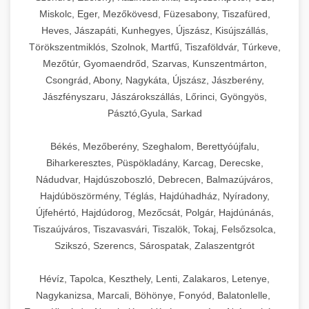
Miskolc, Eger, Mezőkövesd, Füzesabony, Tiszafüred,
Heves, Jászapáti, Kunhegyes, Újszász, Kisújszállás,
Törökszentmiklós, Szolnok, Martfű, Tiszaföldvár, Túrkeve,
Mezőtúr, Gyomaendrőd, Szarvas, Kunszentmárton,
Csongrád, Abony, Nagykáta, Újszász, Jászberény,
Jászfényszaru, Jászárokszállás, Lőrinci, Gyöngyös,
Pásztó,Gyula, Sarkad
Békés, Mezőberény, Szeghalom, Berettyóújfalu,
Biharkeresztes, Püspökladány, Karcag, Derecske,
Nádudvar, Hajdúszoboszló, Debrecen, Balmazújváros,
Hajdúböszörmény, Téglás, Hajdúhadház, Nyíradony,
Újfehértó, Hajdúdorog, Mezőcsát, Polgár, Hajdúnánás,
Tiszaújváros, Tiszavasvári, Tiszalök, Tokaj, Felsőzsolca,
Szikszó, Szerencs, Sárospatak, Zalaszentgrót
Hévíz, Tapolca, Keszthely, Lenti, Zalakaros, Letenye,
Nagykanizsa, Marcali, Böhönye, Fonyód, Balatonlelle,