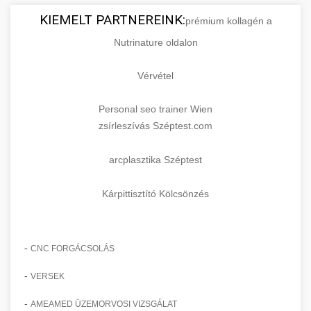
KIEMELT PARTNEREINK:
prémium kollagén a
Nutrinature oldalon
Vérvétel
Personal seo trainer Wien
zsírleszívás Széptest.com
arcplasztika Széptest
Kárpittisztító Kölcsönzés
-
CNC FORGÁCSOLÁS
-
VERSEK
-
AMEAMED ÜZEMORVOSI VIZSGÁLAT