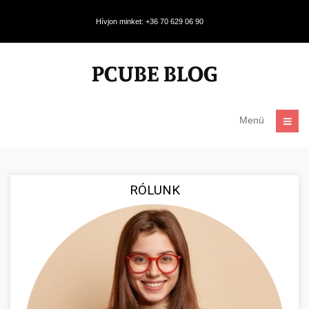
Hívjon minket: +36 70 629 06 90
Menü
RÓLUNK