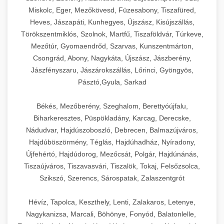
Miskolc, Eger, Mezőkövesd, Füzesabony, Tiszafüred,
Heves, Jászapáti, Kunhegyes, Újszász, Kisújszállás,
Törökszentmiklós, Szolnok, Martfű, Tiszaföldvár, Túrkeve,
Mezőtúr, Gyomaendrőd, Szarvas, Kunszentmárton,
Csongrád, Abony, Nagykáta, Újszász, Jászberény,
Jászfényszaru, Jászárokszállás, Lőrinci, Gyöngyös,
Pásztó,Gyula, Sarkad
Békés, Mezőberény, Szeghalom, Berettyóújfalu,
Biharkeresztes, Püspökladány, Karcag, Derecske,
Nádudvar, Hajdúszoboszló, Debrecen, Balmazújváros,
Hajdúböszörmény, Téglás, Hajdúhadház, Nyíradony,
Újfehértó, Hajdúdorog, Mezőcsát, Polgár, Hajdúnánás,
Tiszaújváros, Tiszavasvári, Tiszalök, Tokaj, Felsőzsolca,
Szikszó, Szerencs, Sárospatak, Zalaszentgrót
Hévíz, Tapolca, Keszthely, Lenti, Zalakaros, Letenye,
Nagykanizsa, Marcali, Böhönye, Fonyód, Balatonlelle,