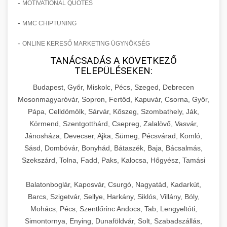
-
MOTIVATIONAL QUOTES
-
MMC CHIPTUNING
-
ONLINE KERESŐ MARKETING ÜGYNÖKSÉG
TANÁCSADÁS A KÖVETKEZŐ
TELEPÜLÉSEKEN:
Budapest, Győr, Miskolc, Pécs, Szeged, Debrecen
Mosonmagyaróvár, Sopron, Fertőd, Kapuvár, Csorna, Győr,
Pápa, Celldömölk, Sárvár, Kőszeg, Szombathely, Ják,
Körmend, Szentgotthárd, Csepreg, Zalalövő, Vasvár,
Jánosháza, Devecser, Ajka, Sümeg, Pécsvárad, Komló,
Sásd, Dombóvár, Bonyhád, Bátaszék, Baja, Bácsalmás,
Szekszárd, Tolna, Fadd, Paks, Kalocsa, Hőgyész, Tamási
Balatonboglár, Kaposvár, Csurgó, Nagyatád, Kadarkút,
Barcs, Szigetvár, Sellye, Harkány, Siklós, Villány, Bóly,
Mohács, Pécs, Szentlőrinc Andocs, Tab, Lengyeltóti,
Simontornya, Enying, Dunaföldvár, Solt, Szabadszállás,