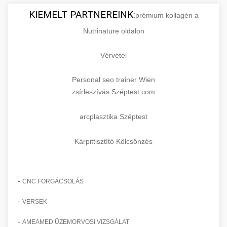
KIEMELT PARTNEREINK:
prémium kollagén a
Nutrinature oldalon
Vérvétel
Personal seo trainer Wien
zsírleszívás Széptest.com
arcplasztika Széptest
Kárpittisztító Kölcsönzés
-
CNC FORGÁCSOLÁS
-
VERSEK
-
AMEAMED ÜZEMORVOSI VIZSGÁLAT