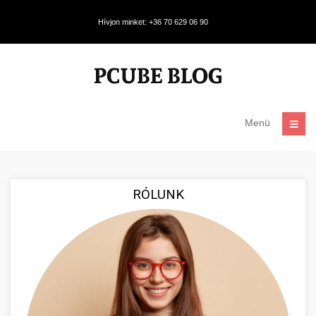
Hívjon minket: +36 70 629 06 90
Menü
RÓLUNK