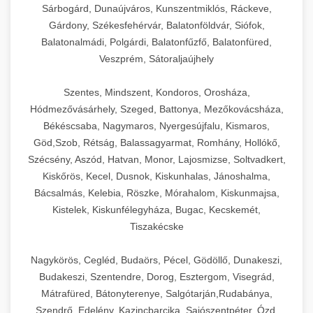
Sárbogárd, Dunaújváros, Kunszentmiklós, Ráckeve,
Gárdony, Székesfehérvár, Balatonföldvár, Siófok,
Balatonalmádi, Polgárdi, Balatonfűzfő, Balatonfüred,
Veszprém, Sátoraljaújhely
Szentes, Mindszent, Kondoros, Orosháza,
Hódmezővásárhely, Szeged, Battonya, Mezőkovácsháza,
Békéscsaba, Nagymaros, Nyergesújfalu, Kismaros,
Göd,Szob, Rétság, Balassagyarmat, Romhány, Hollókő,
Szécsény, Aszód, Hatvan, Monor, Lajosmizse, Soltvadkert,
Kiskőrös, Kecel, Dusnok, Kiskunhalas, Jánoshalma,
Bácsalmás, Kelebia, Röszke, Mórahalom, Kiskunmajsa,
Kistelek, Kiskunfélegyháza, Bugac, Kecskemét,
Tiszakécske
Nagykörös, Cegléd, Budaörs, Pécel, Gödöllő, Dunakeszi,
Budakeszi, Szentendre, Dorog, Esztergom, Visegrád,
Mátrafüred, Bátonyterenye, Salgótarján,Rudabánya,
Szendrő, Edelény, Kazincbarcika, Sajószentpéter, Ózd,