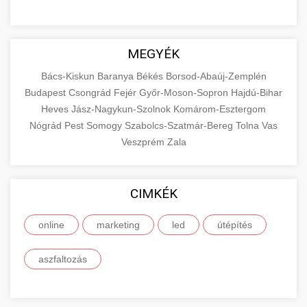
MEGYÉK
Bács-Kiskun
Baranya
Békés
Borsod-Abaúj-Zemplén
Budapest
Csongrád
Fejér
Győr-Moson-Sopron
Hajdú-Bihar
Heves
Jász-Nagykun-Szolnok
Komárom-Esztergom
Nógrád
Pest
Somogy
Szabolcs-Szatmár-Bereg
Tolna
Vas
Veszprém
Zala
CIMKÉK
online
marketing
led
útépítés
aszfaltozás