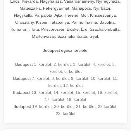
Encs, Kisvárda, Nagyhalász, Vásárosnamény, Nyíregyháza,
Mátészalka, Fehérgyarmat, Máriapócs, Nyírbátor,
Nagykálló, Várpalota, Ajka, Herend, Mór, Kincsesbánya,
Oroszlány, Kisbér, Tatabánya, Pannonhalma, Bábolna,
Komárom, Tata, Pilisvörösvár, Bicske, Érd, Százhalombatta,
Martonvásár, Százhalombatta, Gyál.
Budapest egész területe:
Budapest
1. kerület
,
2. kerület
,
3. kerület
,
4. kerület
,
5.
kerület
,
6. kerület
Budapest
7. kerület
,
8. kerület
,
9. kerület
,
10. kerület
,
11.
kerület
,
12. kerület
Budapest
13. kerület
,
14. kerület
,
15. kerület
,
16. kerület
,
17. kerület
,
18. kerület
Budapest
19. kerület
,
20. kerület
,
21. kerület
,
22.kerület
,
23. kerület