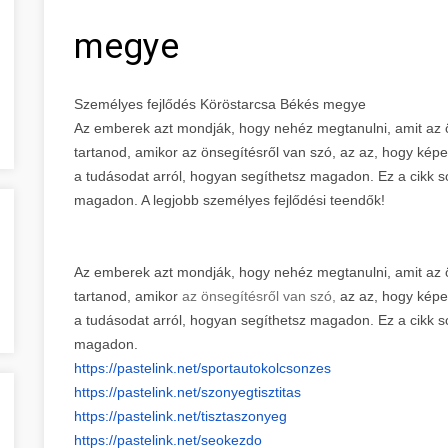
megye
Személyes fejlődés Köröstarcsa Békés megye
Az emberek azt mondják, hogy nehéz megtanulni, amit az ön
tartanod, amikor az önsegítésről van szó, az az, hogy kép
a tudásodat arról, hogyan segíthetsz magadon. Ez a cikk so
magadon. A legjobb személyes fejlődési teendők!
Az emberek azt mondják, hogy nehéz megtanulni, amit az ön
tartanod, amikor
az önsegítésről van szó,
az az, hogy képe
a tudásodat arról, hogyan segíthetsz magadon. Ez a cikk so
magadon.
https://pastelink.net/
sportautokolcsonzes
https://pastelink.net/
szonyegtisztitas
https://pastelink.net/
tisztaszonyeg
https://pastelink.net/seokezdo