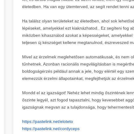
életedben. Ha van egy ütemterved, az segít rendet tenni a
Ha találsz olyan területeket az életedben, ahol sok lehetősé
lépéseket, amelyekkel ezt kiaknázhatod.. Ez segíteni fog a
miközben kihasználod azokat a képességeket, amelyekkel 
teljesen új készséget kellene megtanulnod, észreveszed ma
Mivel az érzelmek meglehetősen automatikusak, és nem olya
tűnhetnek. Azonban racionális megvilágításban is megérth
boldogságérzés például annak a jele, hogy elértél egy sze
elemezzük érzelmi állapotainkat, megfejthetjük az érzelmek
Mondd el az igazságot! Nehéz lehet mindig őszintének len
őszinte legyél, azt fogod tapasztalni, hogy kevesebbet agg
igazságnak megvan az a tulajdonsága, hogy tehermentesíti
https://pastelink.net/eloteto
https://pastelink.net/
cordyceps