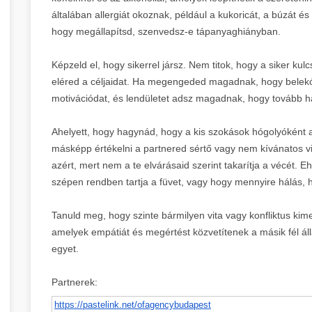
általában allergiát okoznak, például a kukoricát, a búzát és
hogy megállapítsd, szenvedsz-e tápanyaghiányban.
Képzeld el, hogy sikerrel jársz. Nem titok, hogy a siker kul
eléred a céljaidat. Ha megengeded magadnak, hogy belekósto
motivációdat, és lendületet adsz magadnak, hogy tovább ha
Ahelyett, hogy hagynád, hogy a kis szokások hógolyóként 
másképp értékelni a partnered sértő vagy nem kívánatos vi
azért, mert nem a te elvárásaid szerint takarítja a vécét. E
szépen rendben tartja a füvet, vagy hogy mennyire hálás, 
Tanuld meg, hogy szinte bármilyen vita vagy konfliktus kim
amelyek empátiát és megértést közvetítenek a másik fél áll
egyet.
Partnerek:
https://pastelink.net/
ofagencybudapest