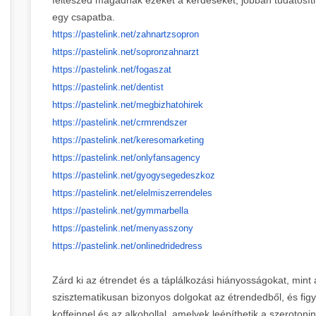
egy csapatba.
https://pastelink.net/
zahnartzsopron
https://pastelink.net/
sopronzahnarzt
https://pastelink.net/fogaszat
https://pastelink.net/dentist
https://pastelink.net/
megbizhatohirek
https://pastelink.net/
crmrendszer
https://pastelink.net/
keresomarketing
https://pastelink.net/
onlyfansagency
https://pastelink.net/
gyogysegedeszkoz
https://pastelink.net/
elelmiszerrendeles
https://pastelink.net/
gymmarbella
https://pastelink.net/
menyasszony
https://pastelink.net/
onlinedridedress
Zárd ki az étrendet és a táplálkozási hiányosságokat, mint
szisztematikusan bizonyos dolgokat az étrendedből, és fig
koffeinnel és az alkohollal, amelyek leépíthetik a szerotoni