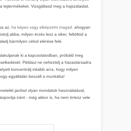
 a tejtermékeket. Vizsgáltasd meg a hajszálaidat,
csa az,
ha képes vagy elképzelni magad,
ahogyan
lj abba, milyen érzés lesz a siker, feltöltöd a
ladj bármilyen célod elérése felé.
alakuljanak ki a kapcsolatodban, próbáld meg
selkedését. Például ne neheztelj a házastársadra
helyett koncentrálj inkább arra, hogy milyen
hogy egyáltalán beszáll a munkába!
enetelét javítsd olyan mondatok használatával,
áspontja iránt - még akkor is, ha nem értesz vele