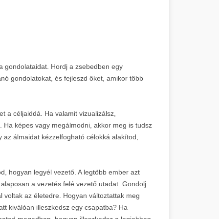
 a gondolataidat. Hordj a zsebedben egy
kanó gondolatokat, és fejleszd őket, amikor több
 a céljaiddá. Ha valamit vizualizálsz,
. Ha képes vagy megálmodni, akkor meg is tudsz
 az álmaidat kézzelfogható célokká alakítod,
od, hogyan legyél vezető. A legtöbb ember azt
 alaposan a vezetés felé vezető utadat. Gondolj
 voltak az életedre. Hogyan változtattak meg
tt kiválóan illeszkedsz egy csapatba? Ha
thatod magadban, hogyan illeszkedsz a legjobban