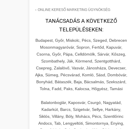
-
ONLINE KERESŐ MARKETING ÜGYNÖKSÉG
TANÁCSADÁS A KÖVETKEZŐ
TELEPÜLÉSEKEN:
Budapest, Győr, Miskolc, Pécs, Szeged, Debrecen
Mosonmagyaróvár, Sopron, Fertőd, Kapuvár,
Csorna, Győr, Pápa, Celldömölk, Sárvár, Kőszeg,
Szombathely, Ják, Körmend, Szentgotthárd,
Csepreg, Zalalövő, Vasvár, Jánosháza, Devecser,
Ajka, Sümeg, Pécsvárad, Komló, Sásd, Dombóvár,
Bonyhád, Bátaszék, Baja, Bácsalmás, Szekszárd,
Tolna, Fadd, Paks, Kalocsa, Hőgyész, Tamási
Balatonboglár, Kaposvár, Csurgó, Nagyatád,
Kadarkút, Barcs, Szigetvár, Sellye, Harkány,
Siklós, Villány, Bóly, Mohács, Pécs, Szentlőrinc
Andocs, Tab, Lengyeltóti, Simontornya, Enying,