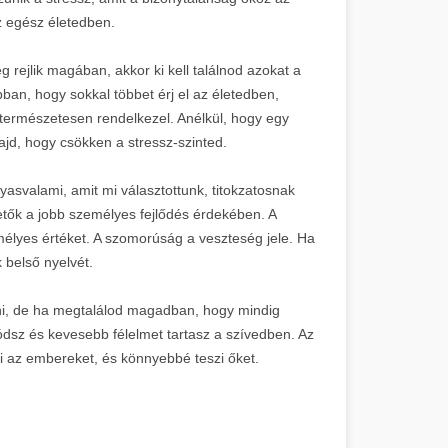
z egész életedben.
g rejlik magában, akkor ki kell találnod azokat a
bban, hogy sokkal többet érj el az életedben,
természetesen rendelkezel. Anélkül, hogy egy
jd, hogy csökken a stressz-szinted.
svalami, amit mi választottunk, titokzatosnak
etők a jobb személyes fejlődés érdekében. A
mélyes értéket. A szomorúság a veszteség jele. Ha
 belső nyelvét.
ni, de ha megtalálod magadban, hogy mindig
ódsz és kevesebb félelmet tartasz a szívedben. Az
 az embereket, és könnyebbé teszi őket.