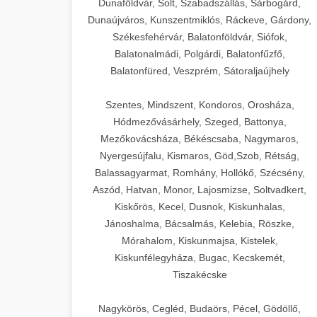
Dunaföldvár, Solt, Szabadszállás, Sárbogárd,
Dunaújváros, Kunszentmiklós, Ráckeve, Gárdony,
Székesfehérvár, Balatonföldvár, Siófok,
Balatonalmádi, Polgárdi, Balatonfűzfő,
Balatonfüred, Veszprém, Sátoraljaújhely
Szentes, Mindszent, Kondoros, Orosháza,
Hódmezővásárhely, Szeged, Battonya,
Mezőkovácsháza, Békéscsaba, Nagymaros,
Nyergesújfalu, Kismaros, Göd,Szob, Rétság,
Balassagyarmat, Romhány, Hollókő, Szécsény,
Aszód, Hatvan, Monor, Lajosmizse, Soltvadkert,
Kiskőrös, Kecel, Dusnok, Kiskunhalas,
Jánoshalma, Bácsalmás, Kelebia, Röszke,
Mórahalom, Kiskunmajsa, Kistelek,
Kiskunfélegyháza, Bugac, Kecskemét,
Tiszakécske
Nagykörös, Cegléd, Budaörs, Pécel, Gödöllő,