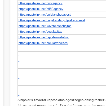
https://pastelink.net/
bpofagency
https://pastelink.net/
ofBPagency
https://pastelink.net/
onlyfansbudapest
https://pastelink.net/
cegekatalanydijaskepviselet
https://pastelink.net/
kovetelesbehajtas
https://pastelink.net/
cegalapitas
https://pastelink.net/
taplalekwebshop
https://pastelink.net/
arculattervezes
A bipoláris zavarral kapcsolatos egészséges önsegítéshez 
fel, és tartod magad hozzá. Ez azért fontos, mert így megs