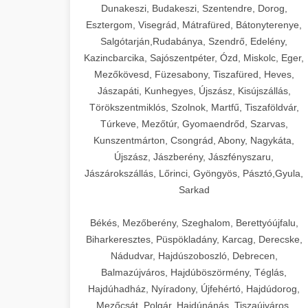
Dunakeszi, Budakeszi, Szentendre, Dorog,
Esztergom, Visegrád, Mátrafüred, Bátonyterenye,
Salgótarján,Rudabánya, Szendrő, Edelény,
Kazincbarcika, Sajószentpéter, Ózd, Miskolc, Eger,
Mezőkövesd, Füzesabony, Tiszafüred, Heves,
Jászapáti, Kunhegyes, Újszász, Kisújszállás,
Törökszentmiklós, Szolnok, Martfű, Tiszaföldvár,
Túrkeve, Mezőtúr, Gyomaendrőd, Szarvas,
Kunszentmárton, Csongrád, Abony, Nagykáta,
Újszász, Jászberény, Jászfényszaru,
Jászárokszállás, Lőrinci, Gyöngyös, Pásztó,Gyula,
Sarkad
Békés, Mezőberény, Szeghalom, Berettyóújfalu,
Biharkeresztes, Püspökladány, Karcag, Derecske,
Nádudvar, Hajdúszoboszló, Debrecen,
Balmazújváros, Hajdúböszörmény, Téglás,
Hajdúhadház, Nyíradony, Újfehértó, Hajdúdorog,
Mezőcsát, Polgár, Hajdúnánás, Tiszaújváros,