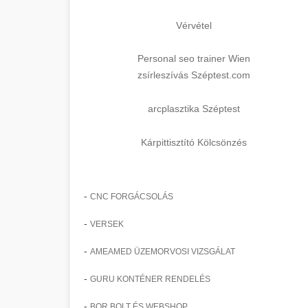
Vérvétel
Personal seo trainer Wien
zsírleszívás Széptest.com
arcplasztika Széptest
Kárpittisztító Kölcsönzés
-
CNC FORGÁCSOLÁS
-
VERSEK
-
AMEAMED ÜZEMORVOSI VIZSGÁLAT
-
GURU KONTÉNER RENDELÉS
-
BOR BOLT ÉS WEBSHOP