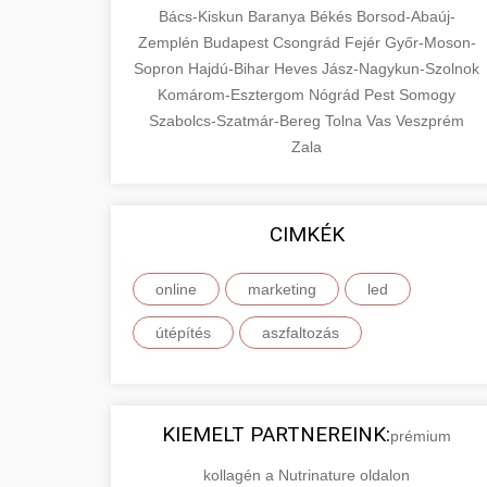
Bács-Kiskun
Baranya
Békés
Borsod-Abaúj-
Zemplén
Budapest
Csongrád
Fejér
Győr-Moson-
Sopron
Hajdú-Bihar
Heves
Jász-Nagykun-Szolnok
Komárom-Esztergom
Nógrád
Pest
Somogy
Szabolcs-Szatmár-Bereg
Tolna
Vas
Veszprém
Zala
CIMKÉK
online
marketing
led
útépítés
aszfaltozás
KIEMELT PARTNEREINK:
prémium
kollagén a Nutrinature oldalon