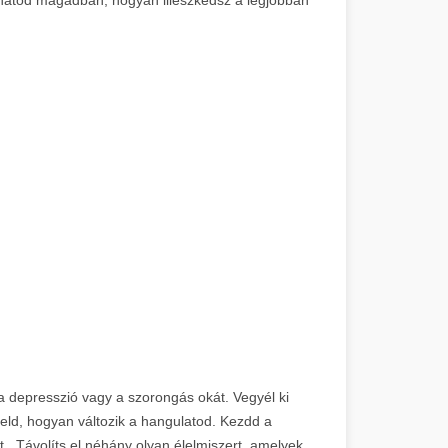
 a depresszió vagy a szorongás okát. Vegyél ki
yeld, hogyan változik a hangulatod. Kezdd a
nt. Távolíts el néhány olyan élelmiszert, amelyek