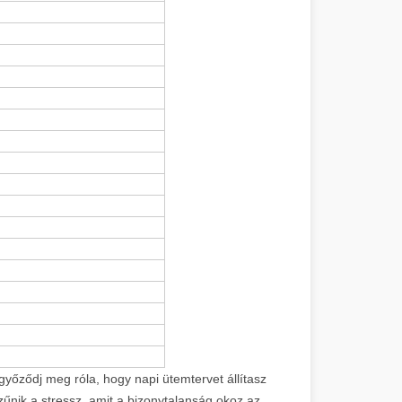
győződj meg róla, hogy napi ütemtervet állítasz
zűnik a stressz, amit a bizonytalanság okoz az