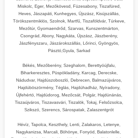
Miskolc, Eger, Mezőkövesd, Füzesabony, Tiszafüred,
Heves, Jászapáti, Kunhegyes, Újszász, Kisújszállás,
Törökszentmiklós, Szolnok, Martfű, Tiszaföldvár, Túrkeve,
Mezőtúr, Gyomaendrőd, Szarvas, Kunszentmárton,
Csongrád, Abony, Nagykáta, Újszász, Jászberény,
Jászfényszaru, Jászárokszállás, Lőrinci, Gyöngyös,
Pásztó,Gyula, Sarkad
Békés, Mezőberény, Szeghalom, Berettyóújfalu,
Biharkeresztes, Püspökladány, Karcag, Derecske,
Nádudvar, Hajdúszoboszló, Debrecen, Balmazújváros,
Hajdúböszörmény, Téglás, Hajdúhadház, Nyíradony,
Újfehértó, Hajdúdorog, Mezőcsát, Polgár, Hajdúnánás,
Tiszaújváros, Tiszavasvári, Tiszalök, Tokaj, Felsőzsolca,
Szikszó, Szerencs, Sárospatak, Zalaszentgrót
Hévíz, Tapolca, Keszthely, Lenti, Zalakaros, Letenye,
Nagykanizsa, Marcali, Böhönye, Fonyód, Balatonlelle,