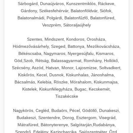
Sárbogárd, Dunaújváros, Kunszentmiklós, Ráckeve,
Gárdony, Székesfehérvár, Balatonföldvár, Siófok,
Balatonalmádi, Polgárdi, Balatonfűzfő, Balatonfüred,
Veszprém, Sátoraljaújhely
Szentes, Mindszent, Kondoros, Orosháza,
Hódmezővásárhely, Szeged, Battonya, Mezőkovácsháza,
Békéscsaba, Nagymaros, Nyergesújfalu, Kismaros,
Göd,Szob, Rétság, Balassagyarmat, Romhány, Hollókő,
Szécsény, Aszód, Hatvan, Monor, Lajosmizse, Soltvadkert,
Kiskőrös, Kecel, Dusnok, Kiskunhalas, Jánoshalma,
Bácsalmás, Kelebia, Röszke, Mórahalom, Kiskunmajsa,
Kistelek, Kiskunfélegyháza, Bugac, Kecskemét,
Tiszakécske
Nagykörös, Cegléd, Budaörs, Pécel, Gödöllő, Dunakeszi,
Budakeszi, Szentendre, Dorog, Esztergom, Visegrád,
Mátrafüred, Bátonyterenye, Salgótarján,Rudabánya,
Szendrő, Edelény, Kazincbarcika, Sajószentpéter, Ózd,