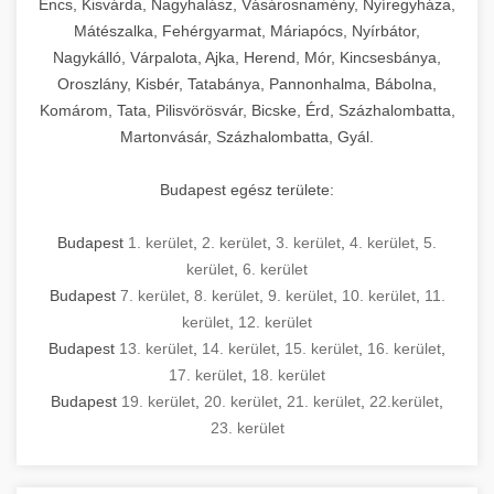
Encs, Kisvárda, Nagyhalász, Vásárosnamény, Nyíregyháza,
Mátészalka, Fehérgyarmat, Máriapócs, Nyírbátor,
Nagykálló, Várpalota, Ajka, Herend, Mór, Kincsesbánya,
Oroszlány, Kisbér, Tatabánya, Pannonhalma, Bábolna,
Komárom, Tata, Pilisvörösvár, Bicske, Érd, Százhalombatta,
Martonvásár, Százhalombatta, Gyál.
Budapest egész területe:
Budapest
1. kerület
,
2. kerület
,
3. kerület
,
4. kerület
,
5.
kerület
,
6. kerület
Budapest
7. kerület
,
8. kerület
,
9. kerület
,
10. kerület
,
11.
kerület
,
12. kerület
Budapest
13. kerület
,
14. kerület
,
15. kerület
,
16. kerület
,
17. kerület
,
18. kerület
Budapest
19. kerület
,
20. kerület
,
21. kerület
,
22.kerület
,
23. kerület