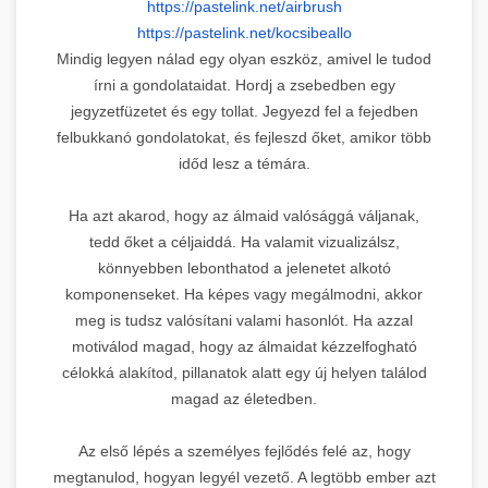
https://pastelink.net/airbrush
https://pastelink.net/
kocsibeallo
Mindig legyen nálad egy olyan eszköz, amivel le tudod
írni a gondolataidat. Hordj a zsebedben egy
jegyzetfüzetet és egy tollat. Jegyezd fel a fejedben
felbukkanó gondolatokat, és fejleszd őket, amikor több
időd lesz a témára.
Ha azt akarod, hogy az álmaid valósággá váljanak,
tedd őket a céljaiddá. Ha valamit vizualizálsz,
könnyebben lebonthatod a jelenetet alkotó
komponenseket. Ha képes vagy megálmodni, akkor
meg is tudsz valósítani valami hasonlót. Ha azzal
motiválod magad, hogy az álmaidat kézzelfogható
célokká alakítod, pillanatok alatt egy új helyen találod
magad az életedben.
Az első lépés a személyes fejlődés felé az, hogy
megtanulod, hogyan legyél vezető. A legtöbb ember azt