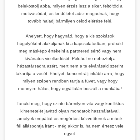
belekóstolj abba, milyen érzés lesz a siker, feltöltöd a
motivációdat, és lendületet adsz magadnak, hogy
tovább haladj bármilyen célod elérése felé.
Ahelyett, hogy hagynád, hogy a kis szokások
hógolyóként alakuljanak ki a kapcsolatodban, próbáld
meg másképp értékelni a partnered sértő vagy nem
kívánatos viselkedését. Például ne neheztelj a
házastársadra azért, mert nem a te elvárásaid szerint
takarítja a vécét. Ehelyett koncentrálj inkább arra, hogy
milyen szépen rendben tartja a füvet, vagy hogy
mennyire hálás, hogy egyáltalán beszáll a munkába!
Tanuld meg, hogy szinte bármilyen vita vagy konfliktus
kimenetelét javítsd olyan mondatok használatával,
amelyek empátiát és megértést közvetítenek a másik
fél álláspontja iránt - még akkor is, ha nem értesz vele
egyet.