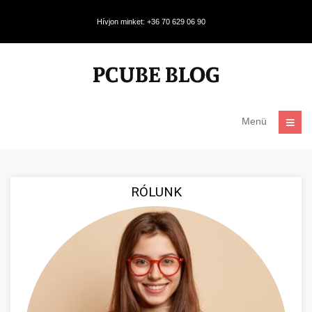
Hívjon minket: +36 70 629 06 90
Menü
RÓLUNK