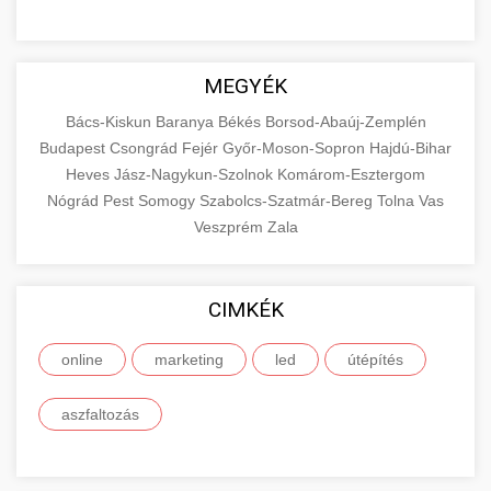
MEGYÉK
Bács-Kiskun
Baranya
Békés
Borsod-Abaúj-Zemplén
Budapest
Csongrád
Fejér
Győr-Moson-Sopron
Hajdú-Bihar
Heves
Jász-Nagykun-Szolnok
Komárom-Esztergom
Nógrád
Pest
Somogy
Szabolcs-Szatmár-Bereg
Tolna
Vas
Veszprém
Zala
CIMKÉK
online
marketing
led
útépítés
aszfaltozás