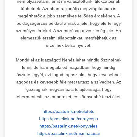
nem olyasvalami, amit mi választottunk, titokzatosnak
tűnhetnek. Azonban racionális megvilágításban is
megérthetők a jobb személyes fejlődés érdekében. A
boldogságérzés például annak a jele, hogy elértél egy
személyes értéket. A szomorúság a veszteség jele. Ha
elemezzük érzelmi állapotainkat, megfejthetjük az
érzelmek belső nyelvét.
Mondd el az igazságot! Nehéz lehet mindig őszintének
lenni, de ha megtalálod magadban, hogy mindig
őszinte legyél, azt fogod tapasztalni, hogy kevesebbet
aggódsz és kevesebb félelmet tartasz a szívedben. Az
igazságnak megvan az a tulajdonsága, hogy
tehermentesíti az embereket, és könnyebbé teszi őket.
https://pastelink.net/eloteto
https://pastelink.net/
cordyceps
https://pastelink.net/
konyveles
https://pastelink.net/
msmhatasai