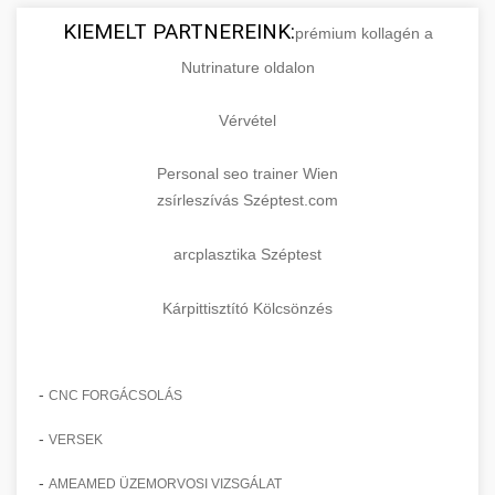
KIEMELT PARTNEREINK:
prémium kollagén a
Nutrinature oldalon
Vérvétel
Personal seo trainer Wien
zsírleszívás Széptest.com
arcplasztika Széptest
Kárpittisztító Kölcsönzés
-
CNC FORGÁCSOLÁS
-
VERSEK
-
AMEAMED ÜZEMORVOSI VIZSGÁLAT