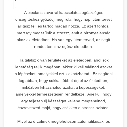
A bipoláris zavarral kapcsolatos egészséges
önsegítéshez győződj meg róla, hogy napi ütemtervet
állítasz fel, és tartod magad hozzá. Ez azért fontos,
mert így megszűnik a stressz, amit a bizonytalanság
okoz az életedben. Ha van egy ütemterved, az segít
rendet tenni az egész életedben.
Ha találsz olyan területeket az életedben, ahol sok
lehetőség rejlik magában, akkor ki kell találnod azokat
a lépéseket, amelyekkel ezt kiaknázhatod.. Ez segíteni
fog abban, hogy sokkal többet érj el az életedben,
miközben kihasználod azokat a képességeket,
amelyekkel természetesen rendelkezel. Anélkül, hogy
egy teljesen új készséget kellene megtanulnod,
észreveszed majd, hogy csökken a stressz-szinted.
Mivel az érzelmek meglehetősen automatikusak, és