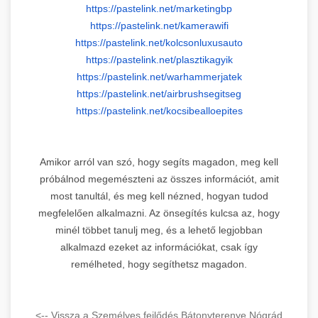
https://pastelink.net/
marketingbp
https://pastelink.net/
kamerawifi
https://pastelink.net/
kolcsonluxusauto
https://pastelink.net/
plasztikagyik
https://pastelink.net/
warhammerjatek
https://pastelink.net/
airbrushsegitseg
https://pastelink.net/
kocsibealloepites
Amikor arról van szó, hogy segíts magadon, meg kell
próbálnod megemészteni az összes információt, amit
most tanultál, és meg kell nézned, hogyan tudod
megfelelően alkalmazni. Az önsegítés kulcsa az, hogy
minél többet tanulj meg, és a lehető legjobban
alkalmazd ezeket az információkat, csak így
remélheted, hogy segíthetsz magadon.
<-- Vissza a Személyes fejlődés Bátonyterenye Nógrád