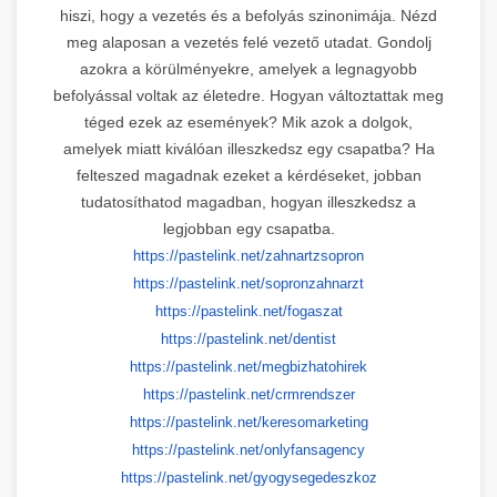
hiszi, hogy a vezetés és a befolyás szinonimája. Nézd
meg alaposan a vezetés felé vezető utadat. Gondolj
azokra a körülményekre, amelyek a legnagyobb
befolyással voltak az életedre. Hogyan változtattak meg
téged ezek az események? Mik azok a dolgok,
amelyek miatt kiválóan illeszkedsz egy csapatba? Ha
felteszed magadnak ezeket a kérdéseket, jobban
tudatosíthatod magadban, hogyan illeszkedsz a
legjobban egy csapatba.
https://pastelink.net/
zahnartzsopron
https://pastelink.net/
sopronzahnarzt
https://pastelink.net/fogaszat
https://pastelink.net/dentist
https://pastelink.net/
megbizhatohirek
https://pastelink.net/
crmrendszer
https://pastelink.net/
keresomarketing
https://pastelink.net/
onlyfansagency
https://pastelink.net/
gyogysegedeszkoz