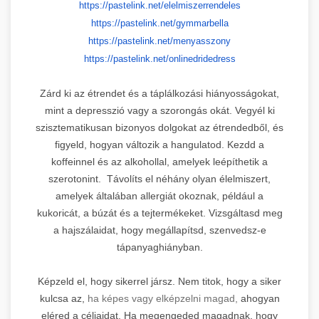
https://pastelink.net/
elelmiszerrendeles
https://pastelink.net/
gymmarbella
https://pastelink.net/
menyasszony
https://pastelink.net/
onlinedridedress
Zárd ki az étrendet és a táplálkozási hiányosságokat,
mint a depresszió vagy a szorongás okát. Vegyél ki
szisztematikusan bizonyos dolgokat az étrendedből, és
figyeld, hogyan változik a hangulatod. Kezdd a
koffeinnel és az alkohollal, amelyek leépíthetik a
szerotonint. Távolíts el néhány olyan élelmiszert,
amelyek általában allergiát okoznak, például a
kukoricát, a búzát és a tejtermékeket. Vizsgáltasd meg
a hajszálaidat, hogy megállapítsd, szenvedsz-e
tápanyaghiányban.
Képzeld el, hogy sikerrel jársz. Nem titok, hogy a siker
kulcsa az,
ha képes vagy elképzelni magad,
ahogyan
eléred a céljaidat. Ha megengeded magadnak, hogy