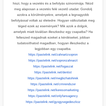
hiszi, hogy a vezetés és a befolyás szinonimája. Nézd
meg alaposan a vezetés felé vezető utadat. Gondolj
azokra a körülményekre, amelyek a legnagyobb
befolyással voltak az életedre. Hogyan változtattak meg
téged ezek az események? Mik azok a dolgok,
amelyek miatt kiválóan illeszkedsz egy csapatba? Ha
felteszed magadnak ezeket a kérdéseket, jobban
tudatosíthatod magadban, hogyan illeszkedsz a
legjobban egy csapatba.
https://pastelink.net/
zahnartzsopron
https://pastelink.net/
sopronzahnarzt
https://pastelink.net/fogaszat
https://pastelink.net/dentist
https://pastelink.net/
megbizhatohirek
https://pastelink.net/
crmrendszer
https://pastelink.net/
keresomarketing
https://pastelink.net/
onlyfansagency
https://pastelink.net/
gyogysegedeszkoz