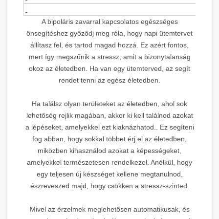
A bipoláris zavarral kapcsolatos egészséges
önsegítéshez győződj meg róla, hogy napi ütemtervet
állítasz fel, és tartod magad hozzá. Ez azért fontos,
mert így megszűnik a stressz, amit a bizonytalanság
okoz az életedben. Ha van egy ütemterved, az segít
rendet tenni az egész életedben.
Ha találsz olyan területeket az életedben, ahol sok
lehetőség rejlik magában, akkor ki kell találnod azokat
a lépéseket, amelyekkel ezt kiaknázhatod.. Ez segíteni
fog abban, hogy sokkal többet érj el az életedben,
miközben kihasználod azokat a képességeket,
amelyekkel természetesen rendelkezel. Anélkül, hogy
egy teljesen új készséget kellene megtanulnod,
észreveszed majd, hogy csökken a stressz-szinted.
Mivel az érzelmek meglehetősen automatikusak, és