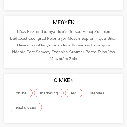
MEGYÉK
Bács-Kiskun
Baranya
Békés
Borsod-Abaúj-Zemplén
Budapest
Csongrád
Fejér
Győr-Moson-Sopron
Hajdú-Bihar
Heves
Jász-Nagykun-Szolnok
Komárom-Esztergom
Nógrád
Pest
Somogy
Szabolcs-Szatmár-Bereg
Tolna
Vas
Veszprém
Zala
CIMKÉK
online
marketing
led
útépítés
aszfaltozás