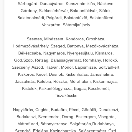
Sárbogárd, Dunaújváros, Kunszentmiklós, Ráckeve,
Gárdony, Székesfehérvár, Balatonföldvár, Siófok,
Balatonalmádi, Polgárdi, Balatonfűzfő, Balatonfüred,
Veszprém, Sátoraljaújhely
Szentes, Mindszent, Kondoros, Orosháza,
Hódmezővásárhely, Szeged, Battonya, Mezőkovácsháza,
Békéscsaba, Nagymaros, Nyergesújfalu, Kismaros,
Göd,Szob, Rétság, Balassagyarmat, Romhány, Hollókő,
Szécsény, Aszód, Hatvan, Monor, Lajosmizse, Soltvadkert,
Kiskőrös, Kecel, Dusnok, Kiskunhalas, Jánoshalma,
Bácsalmás, Kelebia, Röszke, Mórahalom, Kiskunmajsa,
Kistelek, Kiskunfélegyháza, Bugac, Kecskemét,
Tiszakécske
Nagykörös, Cegléd, Budaörs, Pécel, Gödöllő, Dunakeszi,
Budakeszi, Szentendre, Dorog, Esztergom, Visegrád,
Mátrafüred, Bátonyterenye, Salgótarján,Rudabánya,
Szendrő, Edelény, Kazincbarcika, Sajószentpéter, Ózd,