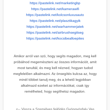
https://pastelink.net/
marketingbp
https://pastelink.net/
kamerawifi
https://pastelink.net/
kolcsonluxusauto
https://pastelink.net/
plasztikagyik
https://pastelink.net/
warhammerjatek
https://pastelink.net/
airbrushsegitseg
https://pastelink.net/
kocsibealloepites
Amikor arról van szó, hogy segíts magadon, meg kell
próbálnod megemészteni az összes információt, amit
most tanultál, és meg kell nézned, hogyan tudod
megfelelően alkalmazni. Az önsegítés kulcsa az, hogy
minél többet tanulj meg, és a lehető legjobban
alkalmazd ezeket az információkat, csak így
remélheted, hogy segíthetsz magadon.
<-- Vissza a Személyes fejlődés Gyöngyösfalu Vas