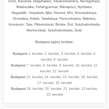
Encs, Kisvárda, Nagyhalász, Vásárosnamény, Nyíregyháza,
Mátészalka, Fehérgyarmat, Máriapócs, Nyírbátor,
Nagykálló, Várpalota, Ajka, Herend, Mór, Kincsesbánya,
Oroszlány, Kisbér, Tatabánya, Pannonhalma, Bábolna,
Komárom, Tata, Pilisvörösvár, Bicske, Érd, Százhalombatta,
Martonvásár, Százhalombatta, Gyál.
Budapest egész területe:
Budapest
1. kerület
,
2. kerület
,
3. kerület
,
4. kerület
,
5.
kerület
,
6. kerület
Budapest
7. kerület
,
8. kerület
,
9. kerület
,
10. kerület
,
11.
kerület
,
12. kerület
Budapest
13. kerület
,
14. kerület
,
15. kerület
,
16. kerület
,
17. kerület
,
18. kerület
Budapest
19. kerület
,
20. kerület
,
21. kerület
,
22.kerület
,
23. kerület