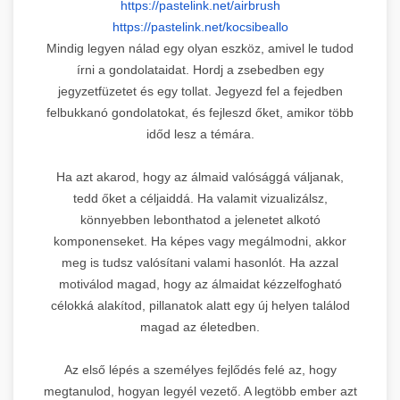
https://pastelink.net/airbrush
https://pastelink.net/
kocsibeallo
Mindig legyen nálad egy olyan eszköz, amivel le tudod
írni a gondolataidat. Hordj a zsebedben egy
jegyzetfüzetet és egy tollat. Jegyezd fel a fejedben
felbukkanó gondolatokat, és fejleszd őket, amikor több
időd lesz a témára.
Ha azt akarod, hogy az álmaid valósággá váljanak,
tedd őket a céljaiddá. Ha valamit vizualizálsz,
könnyebben lebonthatod a jelenetet alkotó
komponenseket. Ha képes vagy megálmodni, akkor
meg is tudsz valósítani valami hasonlót. Ha azzal
motiválod magad, hogy az álmaidat kézzelfogható
célokká alakítod, pillanatok alatt egy új helyen találod
magad az életedben.
Az első lépés a személyes fejlődés felé az, hogy
megtanulod, hogyan legyél vezető. A legtöbb ember azt