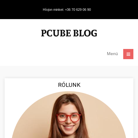
Hívjon minket: +36 70 629 06 90
Menü
RÓLUNK