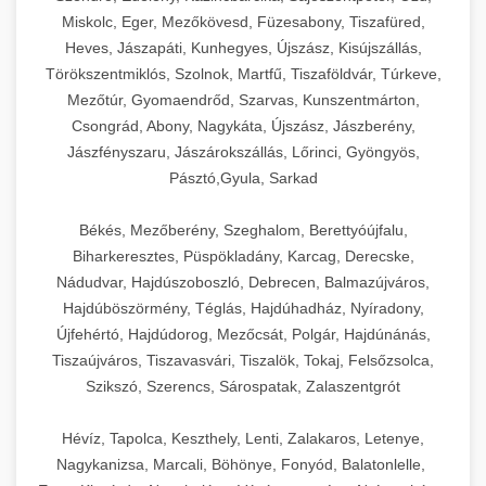
Miskolc, Eger, Mezőkövesd, Füzesabony, Tiszafüred,
Heves, Jászapáti, Kunhegyes, Újszász, Kisújszállás,
Törökszentmiklós, Szolnok, Martfű, Tiszaföldvár, Túrkeve,
Mezőtúr, Gyomaendrőd, Szarvas, Kunszentmárton,
Csongrád, Abony, Nagykáta, Újszász, Jászberény,
Jászfényszaru, Jászárokszállás, Lőrinci, Gyöngyös,
Pásztó,Gyula, Sarkad
Békés, Mezőberény, Szeghalom, Berettyóújfalu,
Biharkeresztes, Püspökladány, Karcag, Derecske,
Nádudvar, Hajdúszoboszló, Debrecen, Balmazújváros,
Hajdúböszörmény, Téglás, Hajdúhadház, Nyíradony,
Újfehértó, Hajdúdorog, Mezőcsát, Polgár, Hajdúnánás,
Tiszaújváros, Tiszavasvári, Tiszalök, Tokaj, Felsőzsolca,
Szikszó, Szerencs, Sárospatak, Zalaszentgrót
Hévíz, Tapolca, Keszthely, Lenti, Zalakaros, Letenye,
Nagykanizsa, Marcali, Böhönye, Fonyód, Balatonlelle,