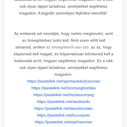
sok olyan tippet tartalmaz, amelyekkel segíthetsz
magadon. A legjobb személyes fejlődési teendők!
Az emberek azt mondják, hogy nehéz megtanulni, amit
az önsegítéshez tudni kell. Amit szem előtt kell
tartanod, amikor
az önsegítésről van szó,
az az, hogy
képezned kell magad, és folyamatosan bővítened kell a
tudásodat arról, hogyan segíthetsz magadon. Ez a cikk
sok olyan tippet tartalmaz, amelyekkel segíthetsz
magadon.
https://pastelink.net/
sportautokolcsonzes
https://pastelink.net/
szonyegtisztitas
https://pastelink.net/
tisztaszonyeg
https://pastelink.net/seokezdo
https://pastelink.net/
seoutmutato
https://pastelink.net/
luxusauto
https://pastelink.net/
warhammer