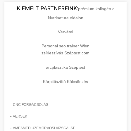
KIEMELT PARTNEREINK:
prémium kollagén a
Nutrinature oldalon
Vérvétel
Personal seo trainer Wien
zsírleszívás Széptest.com
arcplasztika Széptest
Kárpittisztító Kölcsönzés
-
CNC FORGÁCSOLÁS
-
VERSEK
-
AMEAMED ÜZEMORVOSI VIZSGÁLAT