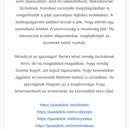
nem olyasvalami, amit mi választottunk, titokzatosnak
tűnhetnek. Azonban racionális megvilágításban is
megérthetők a jobb személyes fejlődés érdekében. A
boldogságérzés például annak a jele, hogy elértél egy
személyes értéket. A szomorúság a veszteség jele. Ha
elemezzük érzelmi állapotainkat, megfejthetjük az
érzelmek belső nyelvét.
Mondd el az igazságot! Nehéz lehet mindig őszintének
lenni, de ha megtalálod magadban, hogy mindig
őszinte legyél, azt fogod tapasztalni, hogy kevesebbet
aggódsz és kevesebb félelmet tartasz a szívedben. Az
igazságnak megvan az a tulajdonsága, hogy
tehermentesíti az embereket, és könnyebbé teszi őket.
https://pastelink.net/eloteto
https://pastelink.net/
cordyceps
https://pastelink.net/
konyveles
https://pastelink.net/
msmhatasai