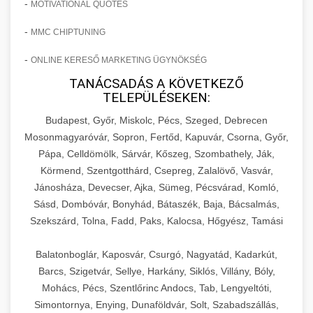
-
MOTIVATIONAL QUOTES
-
MMC CHIPTUNING
-
ONLINE KERESŐ MARKETING ÜGYNÖKSÉG
TANÁCSADÁS A KÖVETKEZŐ
TELEPÜLÉSEKEN:
Budapest, Győr, Miskolc, Pécs, Szeged, Debrecen
Mosonmagyaróvár, Sopron, Fertőd, Kapuvár, Csorna, Győr,
Pápa, Celldömölk, Sárvár, Kőszeg, Szombathely, Ják,
Körmend, Szentgotthárd, Csepreg, Zalalövő, Vasvár,
Jánosháza, Devecser, Ajka, Sümeg, Pécsvárad, Komló,
Sásd, Dombóvár, Bonyhád, Bátaszék, Baja, Bácsalmás,
Szekszárd, Tolna, Fadd, Paks, Kalocsa, Hőgyész, Tamási
Balatonboglár, Kaposvár, Csurgó, Nagyatád, Kadarkút,
Barcs, Szigetvár, Sellye, Harkány, Siklós, Villány, Bóly,
Mohács, Pécs, Szentlőrinc Andocs, Tab, Lengyeltóti,
Simontornya, Enying, Dunaföldvár, Solt, Szabadszállás,