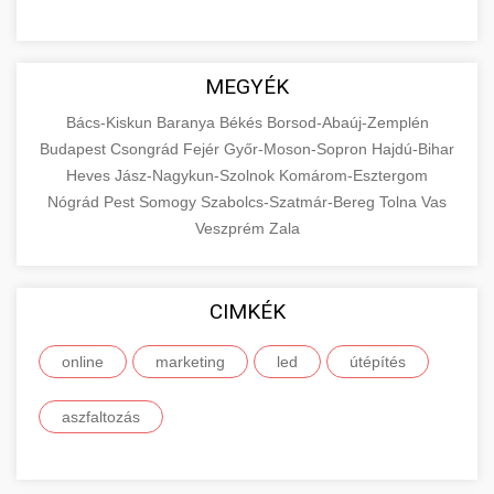
MEGYÉK
Bács-Kiskun
Baranya
Békés
Borsod-Abaúj-Zemplén
Budapest
Csongrád
Fejér
Győr-Moson-Sopron
Hajdú-Bihar
Heves
Jász-Nagykun-Szolnok
Komárom-Esztergom
Nógrád
Pest
Somogy
Szabolcs-Szatmár-Bereg
Tolna
Vas
Veszprém
Zala
CIMKÉK
online
marketing
led
útépítés
aszfaltozás