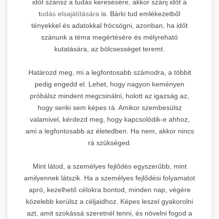
időt szánsz a tudás keresésére, akkor szánj időt a
t
udás elsajátítására
is. Bárki tud emlékezetből
tényekkel és adatokkal fröcsögni, azonban, ha időt
szánunk a téma megértésére és mélyreható
kutatására, az bölcsességet teremt.
Határozd meg, mi a legfontosabb számodra, a többit
pedig engedd el. Lehet, hogy nagyon keményen
próbálsz mindent megcsinálni, holott az igazság az,
hogy senki sem képes rá. Amikor szembesülsz
valamivel, kérdezd meg, hogy kapcsolódik-e ahhoz,
ami a legfontosabb az életedben. Ha nem, akkor nincs
rá szükséged.
Mint látod, a személyes fejlődés egyszerűbb, mint
amilyennek látszik. Ha a személyes fejlődési folyamatot
apró, kezelhető célokra bontod, minden nap, végére
közelebb kerülsz a céljaidhoz. Képes leszel gyakorolni
azt, amit szokássá szeretnél tenni, és növelni fogod a