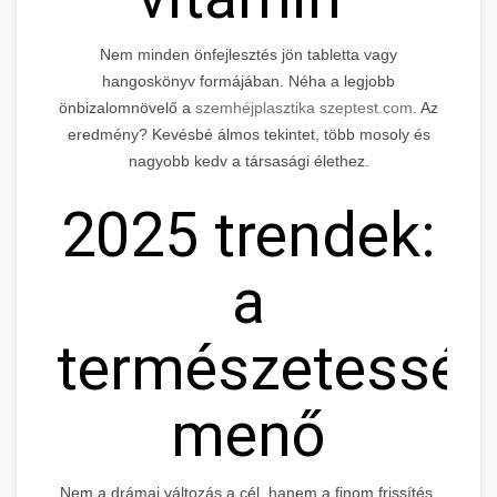
Nem minden önfejlesztés jön tabletta vagy
hangoskönyv formájában. Néha a legjobb
önbizalomnövelő a
szemhéjplasztika szeptest.com
. Az
eredmény? Kevésbé álmos tekintet, több mosoly és
nagyobb kedv a társasági élethez.
2025 trendek:
a
természetessé
menő
Nem a drámai változás a cél, hanem a finom frissítés.