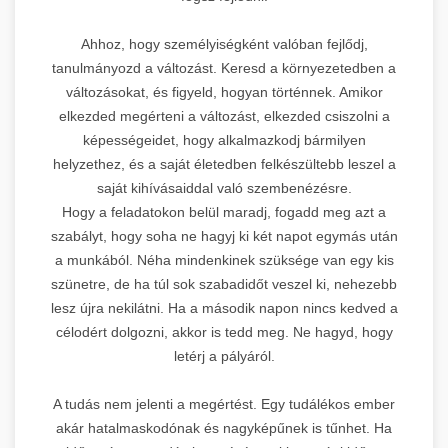
Ahhoz, hogy személyiségként valóban fejlődj,
tanulmányozd a változást. Keresd a környezetedben a
változásokat, és figyeld, hogyan történnek. Amikor
elkezded megérteni a változást, elkezded csiszolni a
képességeidet, hogy alkalmazkodj bármilyen
helyzethez, és a saját életedben felkészültebb leszel a
saját kihívásaiddal való szembenézésre.
Hogy a feladatokon belül maradj, fogadd meg azt a
szabályt, hogy soha ne hagyj ki két napot egymás után
a munkából. Néha mindenkinek szüksége van egy kis
szünetre, de ha túl sok szabadidőt veszel ki, nehezebb
lesz újra nekilátni. Ha a második napon nincs kedved a
célodért dolgozni, akkor is tedd meg. Ne hagyd, hogy
letérj a pályáról.
A tudás nem jelenti a megértést. Egy tudálékos ember
akár hatalmaskodónak és nagyképűnek is tűnhet. Ha