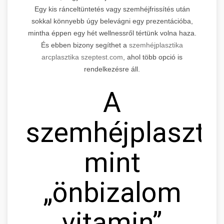
Egy kis ránceltüntetés vagy szemhéjfrissítés után
sokkal könnyebb úgy belevágni egy prezentációba,
mintha éppen egy hét wellnessről tértünk volna haza.
És ebben bizony segíthet a
szemhéjplasztika
arcplasztika szeptest.com
, ahol több opció is
rendelkezésre áll.
A
szemhéjplaszti
mint
„önbizalom
vitamin”