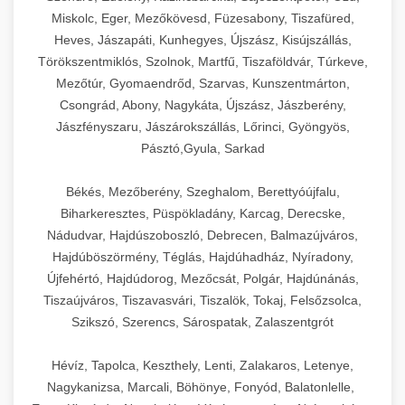
Miskolc, Eger, Mezőkövesd, Füzesabony, Tiszafüred,
Heves, Jászapáti, Kunhegyes, Újszász, Kisújszállás,
Törökszentmiklós, Szolnok, Martfű, Tiszaföldvár, Túrkeve,
Mezőtúr, Gyomaendrőd, Szarvas, Kunszentmárton,
Csongrád, Abony, Nagykáta, Újszász, Jászberény,
Jászfényszaru, Jászárokszállás, Lőrinci, Gyöngyös,
Pásztó,Gyula, Sarkad
Békés, Mezőberény, Szeghalom, Berettyóújfalu,
Biharkeresztes, Püspökladány, Karcag, Derecske,
Nádudvar, Hajdúszoboszló, Debrecen, Balmazújváros,
Hajdúböszörmény, Téglás, Hajdúhadház, Nyíradony,
Újfehértó, Hajdúdorog, Mezőcsát, Polgár, Hajdúnánás,
Tiszaújváros, Tiszavasvári, Tiszalök, Tokaj, Felsőzsolca,
Szikszó, Szerencs, Sárospatak, Zalaszentgrót
Hévíz, Tapolca, Keszthely, Lenti, Zalakaros, Letenye,
Nagykanizsa, Marcali, Böhönye, Fonyód, Balatonlelle,