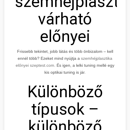
szemhéjplaszti
várható
előnyei
Frissebb tekintet, jobb látás és több önbizalom – kell
ennél több? Ezeket mind nyújtja a
szemhéjplasztika
előnyei szeptest.com
. És igen, a lelki tuning mellé egy
kis optikai tuning is jár.
Különböző
típusok –
különböző