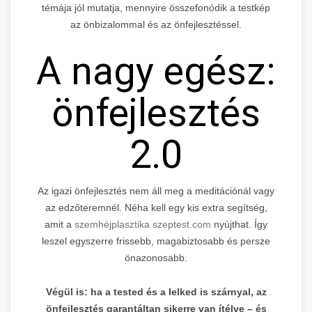
témája jól mutatja, mennyire összefonódik a testkép
az önbizalommal és az önfejlesztéssel.
A nagy egész:
önfejlesztés
2.0
Az igazi önfejlesztés nem áll meg a meditációnál vagy
az edzőteremnél. Néha kell egy kis extra segítség,
amit a
szemhéjplasztika szeptest.com
nyújthat. Így
leszel egyszerre frissebb, magabiztosabb és persze
önazonosabb.
Végül is: ha a tested és a lelked is szárnyal, az
önfejlesztés garantáltan sikerre van ítélve – és