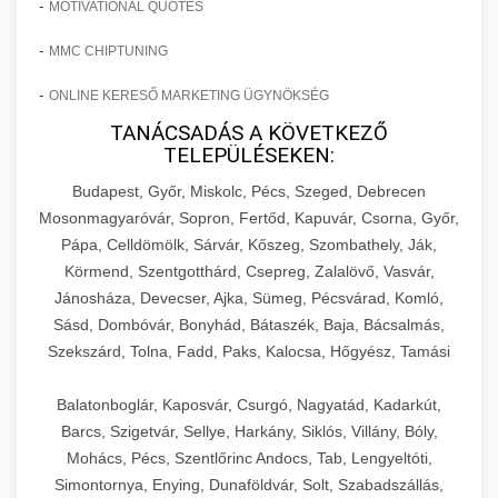
-
MOTIVATIONAL QUOTES
-
MMC CHIPTUNING
-
ONLINE KERESŐ MARKETING ÜGYNÖKSÉG
TANÁCSADÁS A KÖVETKEZŐ
TELEPÜLÉSEKEN:
Budapest, Győr, Miskolc, Pécs, Szeged, Debrecen
Mosonmagyaróvár, Sopron, Fertőd, Kapuvár, Csorna, Győr,
Pápa, Celldömölk, Sárvár, Kőszeg, Szombathely, Ják,
Körmend, Szentgotthárd, Csepreg, Zalalövő, Vasvár,
Jánosháza, Devecser, Ajka, Sümeg, Pécsvárad, Komló,
Sásd, Dombóvár, Bonyhád, Bátaszék, Baja, Bácsalmás,
Szekszárd, Tolna, Fadd, Paks, Kalocsa, Hőgyész, Tamási
Balatonboglár, Kaposvár, Csurgó, Nagyatád, Kadarkút,
Barcs, Szigetvár, Sellye, Harkány, Siklós, Villány, Bóly,
Mohács, Pécs, Szentlőrinc Andocs, Tab, Lengyeltóti,
Simontornya, Enying, Dunaföldvár, Solt, Szabadszállás,