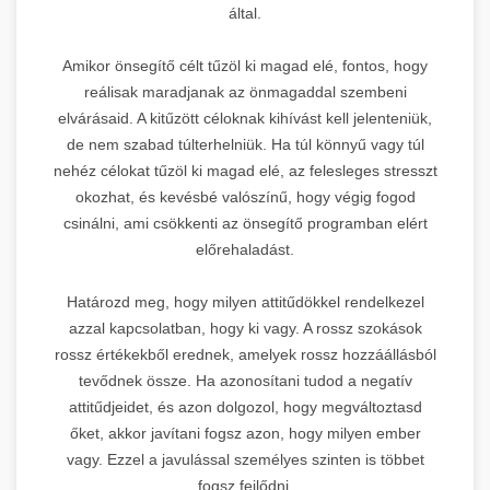
által.
Amikor önsegítő célt tűzöl ki magad elé, fontos, hogy
reálisak maradjanak az önmagaddal szembeni
elvárásaid. A kitűzött céloknak kihívást kell jelenteniük,
de nem szabad túlterhelniük. Ha túl könnyű vagy túl
nehéz célokat tűzöl ki magad elé, az felesleges stresszt
okozhat, és kevésbé valószínű, hogy végig fogod
csinálni, ami csökkenti az önsegítő programban elért
előrehaladást.
Határozd meg, hogy milyen attitűdökkel rendelkezel
azzal kapcsolatban, hogy ki vagy. A rossz szokások
rossz értékekből erednek, amelyek rossz hozzáállásból
tevődnek össze. Ha azonosítani tudod a negatív
attitűdjeidet, és azon dolgozol, hogy megváltoztasd
őket, akkor javítani fogsz azon, hogy milyen ember
vagy. Ezzel a javulással személyes szinten is többet
fogsz fejlődni.