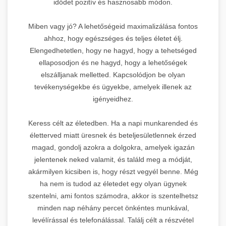
idődet pozitív és hasznosabb módon.
Miben vagy jó? A lehetőségeid maximalizálása fontos
ahhoz, hogy egészséges és teljes életet élj.
Elengedhetetlen, hogy ne hagyd, hogy a tehetséged
ellaposodjon és ne hagyd, hogy a lehetőségek
elszálljanak melletted. Kapcsolódjon be olyan
tevékenységekbe és ügyekbe, amelyek illenek az
igényeidhez.
Keress célt az életedben. Ha a napi munkarended és
életterved miatt üresnek és beteljesületlennek érzed
magad, gondolj azokra a dolgokra, amelyek igazán
jelentenek neked valamit, és találd meg a módját,
akármilyen kicsiben is, hogy részt vegyél benne. Még
ha nem is tudod az életedet egy olyan ügynek
szentelni, ami fontos számodra, akkor is szentelhetsz
minden nap néhány percet önkéntes munkával,
levélírással és telefonálással. Találj célt a részvétel