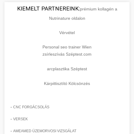
KIEMELT PARTNEREINK:
prémium kollagén a
Nutrinature oldalon
Vérvétel
Personal seo trainer Wien
zsírleszívás Széptest.com
arcplasztika Széptest
Kárpittisztító Kölcsönzés
-
CNC FORGÁCSOLÁS
-
VERSEK
-
AMEAMED ÜZEMORVOSI VIZSGÁLAT