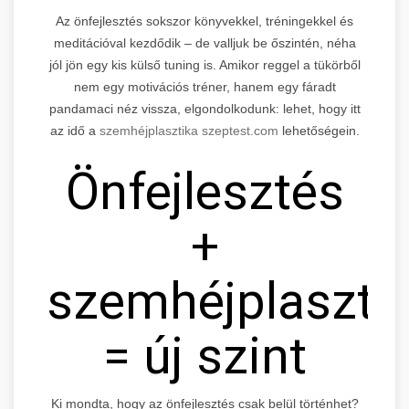
Az önfejlesztés sokszor könyvekkel, tréningekkel és
meditációval kezdődik – de valljuk be őszintén, néha
jól jön egy kis külső tuning is. Amikor reggel a tükörből
nem egy motivációs tréner, hanem egy fáradt
pandamaci néz vissza, elgondolkodunk: lehet, hogy itt
az idő a
szemhéjplasztika szeptest.com
lehetőségein.
Önfejlesztés
+
szemhéjplaszti
= új szint
Ki mondta, hogy az önfejlesztés csak belül történhet?