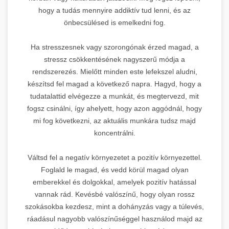
hogy a tudás mennyire addiktív tud lenni, és az
önbecsülésed is emelkedni fog.
Ha stresszesnek vagy szorongónak érzed magad, a
stressz csökkentésének nagyszerű módja a
rendszerezés. Mielőtt minden este lefekszel aludni,
készítsd fel magad a következő napra. Hagyd, hogy a
tudatalattid elvégezze a munkát, és megtervezd, mit
fogsz csinálni, így ahelyett, hogy azon aggódnál, hogy
mi fog következni, az aktuális munkára tudsz majd
koncentrálni.
Váltsd fel a negatív környezetet a pozitív környezettel.
Foglald le magad, és vedd körül magad olyan
emberekkel és dolgokkal, amelyek pozitív hatással
vannak rád. Kevésbé valószínű, hogy olyan rossz
szokásokba kezdesz, mint a dohányzás vagy a túlevés,
ráadásul nagyobb valószínűséggel használod majd az