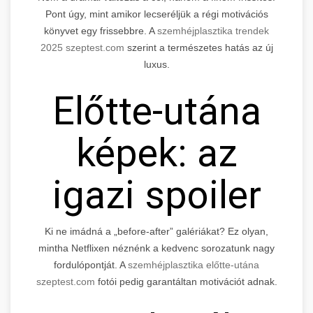
Pont úgy, mint amikor lecseréljük a régi motivációs
könyvet egy frissebbre. A
szemhéjplasztika trendek
2025 szeptest.com
szerint a természetes hatás az új
luxus.
Előtte-utána
képek: az
igazi spoiler
Ki ne imádná a „before-after” galériákat? Ez olyan,
mintha Netflixen néznénk a kedvenc sorozatunk nagy
fordulópontját. A
szemhéjplasztika előtte-utána
szeptest.com
fotói pedig garantáltan motivációt adnak.