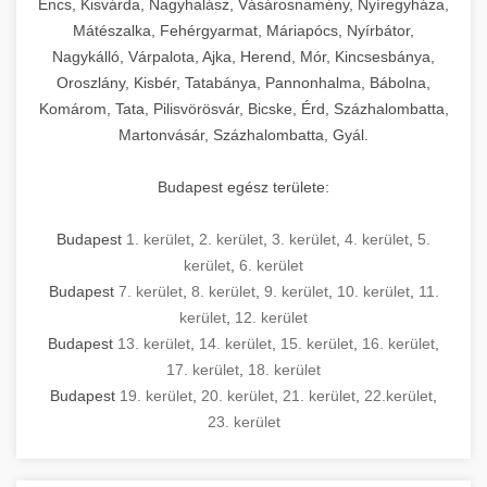
Encs, Kisvárda, Nagyhalász, Vásárosnamény, Nyíregyháza,
Mátészalka, Fehérgyarmat, Máriapócs, Nyírbátor,
Nagykálló, Várpalota, Ajka, Herend, Mór, Kincsesbánya,
Oroszlány, Kisbér, Tatabánya, Pannonhalma, Bábolna,
Komárom, Tata, Pilisvörösvár, Bicske, Érd, Százhalombatta,
Martonvásár, Százhalombatta, Gyál.
Budapest egész területe:
Budapest
1. kerület
,
2. kerület
,
3. kerület
,
4. kerület
,
5.
kerület
,
6. kerület
Budapest
7. kerület
,
8. kerület
,
9. kerület
,
10. kerület
,
11.
kerület
,
12. kerület
Budapest
13. kerület
,
14. kerület
,
15. kerület
,
16. kerület
,
17. kerület
,
18. kerület
Budapest
19. kerület
,
20. kerület
,
21. kerület
,
22.kerület
,
23. kerület