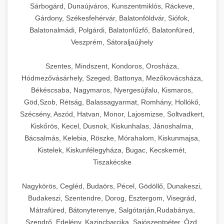
Sárbogárd, Dunaújváros, Kunszentmiklós, Ráckeve,
Gárdony, Székesfehérvár, Balatonföldvár, Siófok,
Balatonalmádi, Polgárdi, Balatonfűzfő, Balatonfüred,
Veszprém, Sátoraljaújhely
Szentes, Mindszent, Kondoros, Orosháza,
Hódmezővásárhely, Szeged, Battonya, Mezőkovácsháza,
Békéscsaba, Nagymaros, Nyergesújfalu, Kismaros,
Göd,Szob, Rétság, Balassagyarmat, Romhány, Hollókő,
Szécsény, Aszód, Hatvan, Monor, Lajosmizse, Soltvadkert,
Kiskőrös, Kecel, Dusnok, Kiskunhalas, Jánoshalma,
Bácsalmás, Kelebia, Röszke, Mórahalom, Kiskunmajsa,
Kistelek, Kiskunfélegyháza, Bugac, Kecskemét,
Tiszakécske
Nagykörös, Cegléd, Budaörs, Pécel, Gödöllő, Dunakeszi,
Budakeszi, Szentendre, Dorog, Esztergom, Visegrád,
Mátrafüred, Bátonyterenye, Salgótarján,Rudabánya,
Szendrő, Edelény, Kazincbarcika, Sajószentpéter, Ózd,