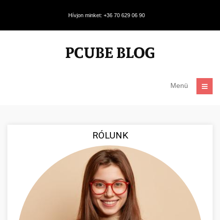
Hívjon minket: +36 70 629 06 90
Menü
RÓLUNK