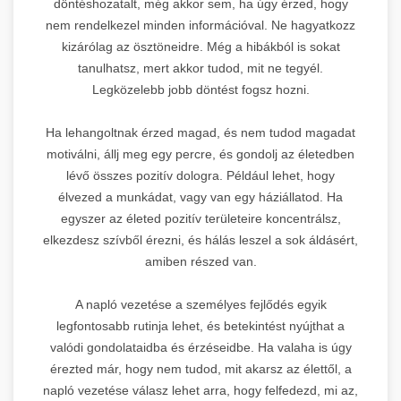
döntéshozatalt, még akkor sem, ha úgy érzed, hogy
nem rendelkezel minden információval. Ne hagyatkozz
kizárólag az ösztöneidre. Még a hibákból is sokat
tanulhatsz, mert akkor tudod, mit ne tegyél.
Legközelebb jobb döntést fogsz hozni.
Ha lehangoltnak érzed magad, és nem tudod magadat
motiválni, állj meg egy percre, és gondolj az életedben
lévő összes pozitív dologra. Például lehet, hogy
élvezed a munkádat, vagy van egy háziállatod. Ha
egyszer az életed pozitív területeire koncentrálsz,
elkezdesz szívből érezni, és hálás leszel a sok áldásért,
amiben részed van.
A napló vezetése a személyes fejlődés egyik
legfontosabb rutinja lehet, és betekintést nyújthat a
valódi gondolataidba és érzéseidbe. Ha valaha is úgy
érezted már, hogy nem tudod, mit akarsz az élettől, a
napló vezetése válasz lehet arra, hogy felfedezd, mi az,