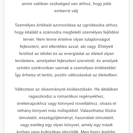
amire valóban szükséged van ahhoz, hogy jobb
emberré válj.
Személyes értékeid azonosítása az ugródeszka ahhoz,
hogy kitaláld a számodra megfelelő személyes fejlődési
tervet. Nem lenne értelme olyan tulajdonságot
fejleszteni, ami ellentétes azzal, aki vagy. Ehelyett
fordítsd az idődet és az energiádat az életed olyan
területeire, amelyeket fejleszteni szeretnél, és amelyek
szintén szinkronban vannak a személyes értékeiddel.
Így érhetsz el tartós, pozitív változásokat az életedben.
Változtass az olvasmányok kiválasztásán. Ha általában
ragaszkodsz a romantikus regényekhez,
önéletrajzokhoz vagy könnyed novellákhoz, olvass el
néhány könyvet más műfajokból. Választhatsz főzési
útmutatót, esszégyűjteményt, használati útmutatót,
vagy esetleg egy olyan könyvet, amely egy másik
korban vagy kultúrában játszódik. Meg fogsz lepődni,