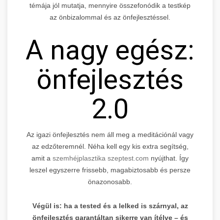
témája jól mutatja, mennyire összefonódik a testkép
az önbizalommal és az önfejlesztéssel.
A nagy egész:
önfejlesztés
2.0
Az igazi önfejlesztés nem áll meg a meditációnál vagy
az edzőteremnél. Néha kell egy kis extra segítség,
amit a
szemhéjplasztika szeptest.com
nyújthat. Így
leszel egyszerre frissebb, magabiztosabb és persze
önazonosabb.
Végül is: ha a tested és a lelked is szárnyal, az
önfejlesztés garantáltan sikerre van ítélve – és