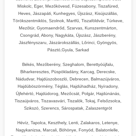
Miskolc, Eger, Mezőkövesd, Füzesabony, Tiszafüred,
Heves, Jászapáti, Kunhegyes, Újszász, Kisújszállás,
Törökszentmiklós, Szolnok, Martfű, Tiszaföldvár, Túrkeve,
Mezőtúr, Gyomaendrőd, Szarvas, Kunszentmárton,
Csongrád, Abony, Nagykáta, Újszász, Jászberény,
Jászfényszaru, Jászárokszállás, Lőrinci, Gyöngyös,
Pásztó,Gyula, Sarkad
Békés, Mezőberény, Szeghalom, Berettyóújfalu,
Biharkeresztes, Püspökladány, Karcag, Derecske,
Nádudvar, Hajdúszoboszló, Debrecen, Balmazújváros,
Hajdúböszörmény, Téglás, Hajdúhadház, Nyíradony,
Újfehértó, Hajdúdorog, Mezőcsát, Polgár, Hajdúnánás,
Tiszaújváros, Tiszavasvári, Tiszalök, Tokaj, Felsőzsolca,
Szikszó, Szerencs, Sárospatak, Zalaszentgrót
Hévíz, Tapolca, Keszthely, Lenti, Zalakaros, Letenye,
Nagykanizsa, Marcali, Böhönye, Fonyód, Balatonlelle,