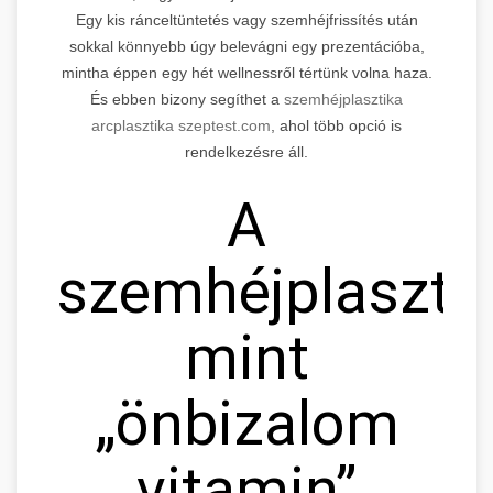
Egy kis ránceltüntetés vagy szemhéjfrissítés után
sokkal könnyebb úgy belevágni egy prezentációba,
mintha éppen egy hét wellnessről tértünk volna haza.
És ebben bizony segíthet a
szemhéjplasztika
arcplasztika szeptest.com
, ahol több opció is
rendelkezésre áll.
A
szemhéjplaszti
mint
„önbizalom
vitamin”