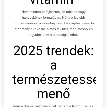
Nem minden önfejlesztés jön tabletta vagy
hangoskönyv formájában. Néha a legjobb
önbizalomnövelő a
szemhéjplasztika szeptest.com
. Az
eredmény? Kevésbé álmos tekintet, több mosoly és
nagyobb kedv a társasági élethez.
2025 trendek:
a
természetessé
menő
Nem a drámai változás a cél, hanem a finom frissítés.