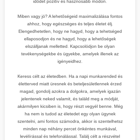
idődet pozitív és hasznosabb módon.
Miben vagy jó? A lehetőségeid maximalizálása fontos
ahhoz, hogy egészséges és teljes életet élj.
Elengedhetetlen, hogy ne hagyd, hogy a tehetséged
ellaposodjon és ne hagyd, hogy a lehetőségek
elszálljanak melletted. Kapcsolódjon be olyan
tevékenységekbe és ügyekbe, amelyek illenek az
igényeidhez.
Keress célt az életedben. Ha a napi munkarended és
életterved miatt üresnek és beteljesületlennek érzed
magad, gondolj azokra a dolgokra, amelyek igazán
jelentenek neked valamit, és találd meg a módját,
akármilyen kicsiben is, hogy részt vegyél benne. Még
ha nem is tudod az életedet egy olyan ügynek
szentelni, ami fontos számodra, akkor is szentelhetsz
minden nap néhány percet önkéntes munkával,
levélírással és telefonálással. Találj célt a részvétel