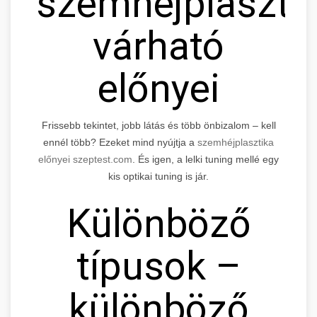
szemhéjplaszti
várható
előnyei
Frissebb tekintet, jobb látás és több önbizalom – kell
ennél több? Ezeket mind nyújtja a
szemhéjplasztika
előnyei szeptest.com
. És igen, a lelki tuning mellé egy
kis optikai tuning is jár.
Különböző
típusok –
különböző