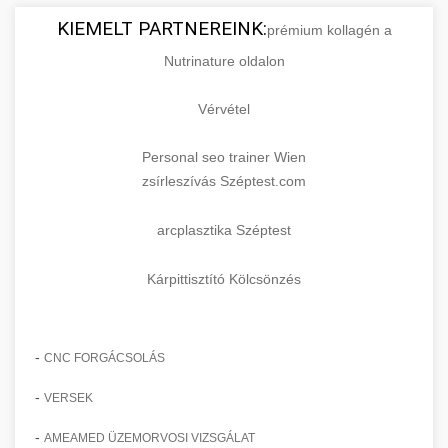
KIEMELT PARTNEREINK:
prémium kollagén a
Nutrinature oldalon
Vérvétel
Personal seo trainer Wien
zsírleszívás Széptest.com
arcplasztika Széptest
Kárpittisztító Kölcsönzés
-
CNC FORGÁCSOLÁS
-
VERSEK
-
AMEAMED ÜZEMORVOSI VIZSGÁLAT