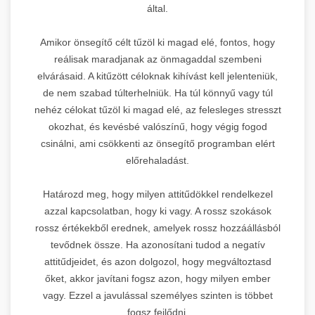
által.
Amikor önsegítő célt tűzöl ki magad elé, fontos, hogy
reálisak maradjanak az önmagaddal szembeni
elvárásaid. A kitűzött céloknak kihívást kell jelenteniük,
de nem szabad túlterhelniük. Ha túl könnyű vagy túl
nehéz célokat tűzöl ki magad elé, az felesleges stresszt
okozhat, és kevésbé valószínű, hogy végig fogod
csinálni, ami csökkenti az önsegítő programban elért
előrehaladást.
Határozd meg, hogy milyen attitűdökkel rendelkezel
azzal kapcsolatban, hogy ki vagy. A rossz szokások
rossz értékekből erednek, amelyek rossz hozzáállásból
tevődnek össze. Ha azonosítani tudod a negatív
attitűdjeidet, és azon dolgozol, hogy megváltoztasd
őket, akkor javítani fogsz azon, hogy milyen ember
vagy. Ezzel a javulással személyes szinten is többet
fogsz fejlődni.