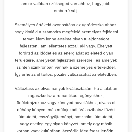
amire valóban szükséged van ahhoz, hogy jobb
emberré válj.
Személyes értékeid azonosítása az ugródeszka ahhoz,
hogy kitaláld a számodra megfelelő személyes fejlődési
tervet. Nem lenne értelme olyan tulajdonságot
fejleszteni, ami ellentétes azzal, aki vagy. Ehelyett
fordítsd az idődet és az energiádat az életed olyan
területeire, amelyeket fejleszteni szeretnél, és amelyek
szintén szinkronban vannak a személyes értékeiddel.
Így érhetsz el tartós, pozitív változásokat az életedben.
Változtass az olvasmányok kiválasztásán. Ha általában
ragaszkodsz a romantikus regényekhez,
önéletrajzokhoz vagy könnyed novellákhoz, olvass el
néhány könyvet más műfajokból. Választhatsz főzési
útmutatót, esszégyűjteményt, használati útmutatót,
vagy esetleg egy olyan könyvet, amely egy másik
korban vagy kultúrában játszódik. Meg fogsz lepődni,