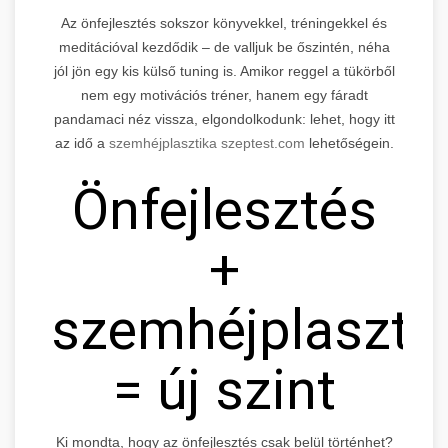
Az önfejlesztés sokszor könyvekkel, tréningekkel és
meditációval kezdődik – de valljuk be őszintén, néha
jól jön egy kis külső tuning is. Amikor reggel a tükörből
nem egy motivációs tréner, hanem egy fáradt
pandamaci néz vissza, elgondolkodunk: lehet, hogy itt
az idő a
szemhéjplasztika szeptest.com
lehetőségein.
Önfejlesztés
+
szemhéjplaszti
= új szint
Ki mondta, hogy az önfejlesztés csak belül történhet?