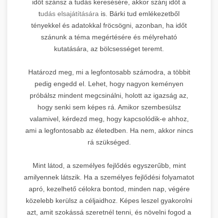
időt szánsz a tudás keresésére, akkor szánj időt a
t
udás elsajátítására
is. Bárki tud emlékezetből
tényekkel és adatokkal fröcsögni, azonban, ha időt
szánunk a téma megértésére és mélyreható
kutatására, az bölcsességet teremt.
Határozd meg, mi a legfontosabb számodra, a többit
pedig engedd el. Lehet, hogy nagyon keményen
próbálsz mindent megcsinálni, holott az igazság az,
hogy senki sem képes rá. Amikor szembesülsz
valamivel, kérdezd meg, hogy kapcsolódik-e ahhoz,
ami a legfontosabb az életedben. Ha nem, akkor nincs
rá szükséged.
Mint látod, a személyes fejlődés egyszerűbb, mint
amilyennek látszik. Ha a személyes fejlődési folyamatot
apró, kezelhető célokra bontod, minden nap, végére
közelebb kerülsz a céljaidhoz. Képes leszel gyakorolni
azt, amit szokássá szeretnél tenni, és növelni fogod a