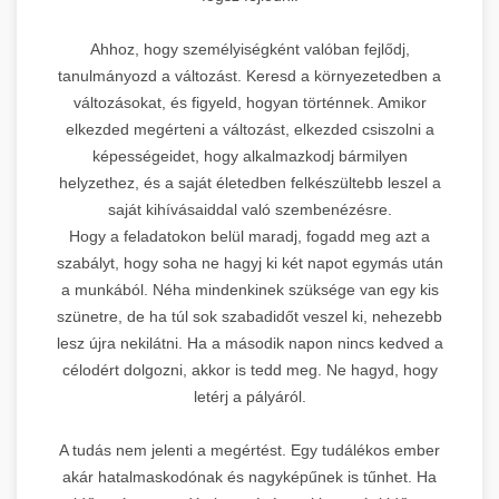
Ahhoz, hogy személyiségként valóban fejlődj,
tanulmányozd a változást. Keresd a környezetedben a
változásokat, és figyeld, hogyan történnek. Amikor
elkezded megérteni a változást, elkezded csiszolni a
képességeidet, hogy alkalmazkodj bármilyen
helyzethez, és a saját életedben felkészültebb leszel a
saját kihívásaiddal való szembenézésre.
Hogy a feladatokon belül maradj, fogadd meg azt a
szabályt, hogy soha ne hagyj ki két napot egymás után
a munkából. Néha mindenkinek szüksége van egy kis
szünetre, de ha túl sok szabadidőt veszel ki, nehezebb
lesz újra nekilátni. Ha a második napon nincs kedved a
célodért dolgozni, akkor is tedd meg. Ne hagyd, hogy
letérj a pályáról.
A tudás nem jelenti a megértést. Egy tudálékos ember
akár hatalmaskodónak és nagyképűnek is tűnhet. Ha