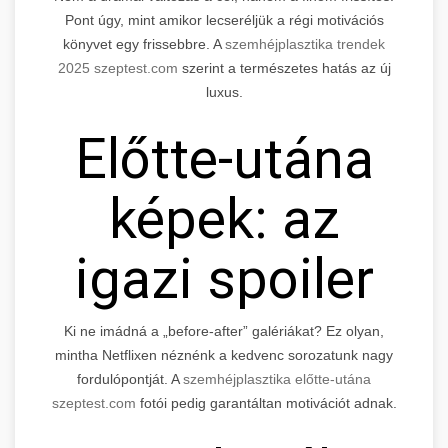
Pont úgy, mint amikor lecseréljük a régi motivációs
könyvet egy frissebbre. A
szemhéjplasztika trendek
2025 szeptest.com
szerint a természetes hatás az új
luxus.
Előtte-utána
képek: az
igazi spoiler
Ki ne imádná a „before-after” galériákat? Ez olyan,
mintha Netflixen néznénk a kedvenc sorozatunk nagy
fordulópontját. A
szemhéjplasztika előtte-utána
szeptest.com
fotói pedig garantáltan motivációt adnak.