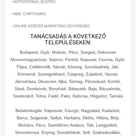
-
MOTIVATIONAL QUOTES
-
MMC CHIPTUNING
-
ONLINE KERESŐ MARKETING ÜGYNÖKSÉG
TANÁCSADÁS A KÖVETKEZŐ
TELEPÜLÉSEKEN:
Budapest, Győr, Miskolc, Pécs, Szeged, Debrecen
Mosonmagyaróvár, Sopron, Fertőd, Kapuvár, Csorna, Győr,
Pápa, Celldömölk, Sárvár, Kőszeg, Szombathely, Ják,
Körmend, Szentgotthárd, Csepreg, Zalalövő, Vasvár,
Jánosháza, Devecser, Ajka, Sümeg, Pécsvárad, Komló,
Sásd, Dombóvár, Bonyhád, Bátaszék, Baja, Bácsalmás,
Szekszárd, Tolna, Fadd, Paks, Kalocsa, Hőgyész, Tamási
Balatonboglár, Kaposvár, Csurgó, Nagyatád, Kadarkút,
Barcs, Szigetvár, Sellye, Harkány, Siklós, Villány, Bóly,
Mohács, Pécs, Szentlőrinc Andocs, Tab, Lengyeltóti,
Simontornya, Enying, Dunaföldvár, Solt, Szabadszállás,