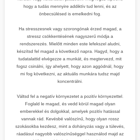
hogy a tudás mennyire addiktív tud lenni, és az
önbecsülésed is emelkedni fog.
Ha stresszesnek vagy szorongónak érzed magad, a
stressz csökkentésének nagyszerű módja a
rendszerezés. Mielőtt minden este lefekszel aludni,
készítsd fel magad a következő napra. Hagyd, hogy a
tudatalattid elvégezze a munkát, és megtervezd, mit
fogsz csinálni, így ahelyett, hogy azon aggódnál, hogy
mi fog következni, az aktuális munkára tudsz majd
koncentrálni.
Váltsd fel a negatív környezetet a pozitív környezettel.
Foglald le magad, és vedd körül magad olyan
emberekkel és dolgokkal, amelyek pozitív hatással
vannak rád. Kevésbé valószínű, hogy olyan rossz
szokásokba kezdesz, mint a dohányzás vagy a túlevés,
ráadásul nagyobb valószínűséggel használod majd az