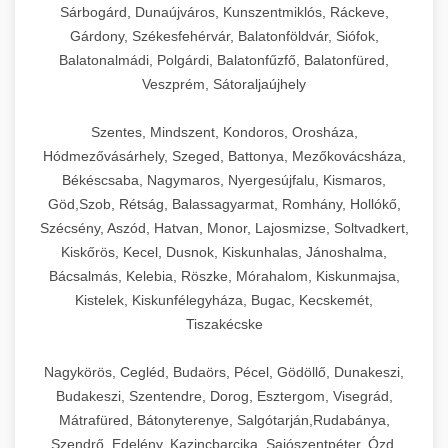
Sárbogárd, Dunaújváros, Kunszentmiklós, Ráckeve,
Gárdony, Székesfehérvár, Balatonföldvár, Siófok,
Balatonalmádi, Polgárdi, Balatonfűzfő, Balatonfüred,
Veszprém, Sátoraljaújhely
Szentes, Mindszent, Kondoros, Orosháza,
Hódmezővásárhely, Szeged, Battonya, Mezőkovácsháza,
Békéscsaba, Nagymaros, Nyergesújfalu, Kismaros,
Göd,Szob, Rétság, Balassagyarmat, Romhány, Hollókő,
Szécsény, Aszód, Hatvan, Monor, Lajosmizse, Soltvadkert,
Kiskőrös, Kecel, Dusnok, Kiskunhalas, Jánoshalma,
Bácsalmás, Kelebia, Röszke, Mórahalom, Kiskunmajsa,
Kistelek, Kiskunfélegyháza, Bugac, Kecskemét,
Tiszakécske
Nagykörös, Cegléd, Budaörs, Pécel, Gödöllő, Dunakeszi,
Budakeszi, Szentendre, Dorog, Esztergom, Visegrád,
Mátrafüred, Bátonyterenye, Salgótarján,Rudabánya,
Szendrő, Edelény, Kazincbarcika, Sajószentpéter, Ózd,