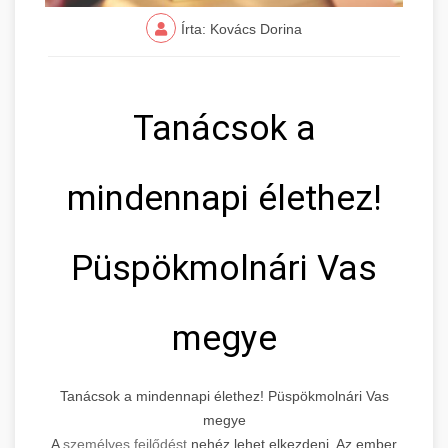
Írta: Kovács Dorina
Tanácsok a
mindennapi élethez!
Püspökmolnári Vas
megye
Tanácsok a mindennapi élethez! Püspökmolnári Vas
megye
A
személyes fejlődést
nehéz lehet elkezdeni. Az ember