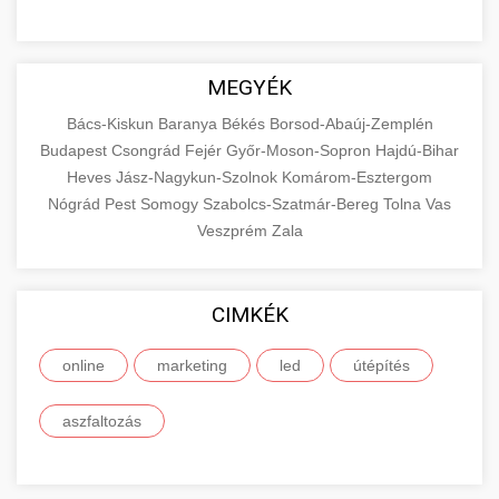
MEGYÉK
Bács-Kiskun
Baranya
Békés
Borsod-Abaúj-Zemplén
Budapest
Csongrád
Fejér
Győr-Moson-Sopron
Hajdú-Bihar
Heves
Jász-Nagykun-Szolnok
Komárom-Esztergom
Nógrád
Pest
Somogy
Szabolcs-Szatmár-Bereg
Tolna
Vas
Veszprém
Zala
CIMKÉK
online
marketing
led
útépítés
aszfaltozás