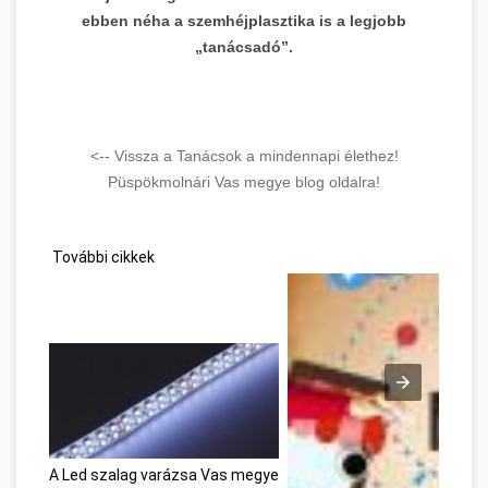
ebben néha a szemhéjplasztika is a legjobb
„tanácsadó”.
<-- Vissza a Tanácsok a mindennapi élethez!
Püspökmolnári Vas megye blog oldalra!
További cikkek
A Led szalag varázsa Vas megye