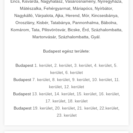
Encs, Kisvárda, Nagyhalász, Vásárosnamény, Nyíregyháza,
Mátészalka, Fehérgyarmat, Máriapócs, Nyírbátor,
Nagykálló, Várpalota, Ajka, Herend, Mór, Kincsesbánya,
Oroszlány, Kisbér, Tatabánya, Pannonhalma, Bábolna,
Komárom, Tata, Pilisvörösvár, Bicske, Érd, Százhalombatta,
Martonvásár, Százhalombatta, Gyál.
Budapest egész területe:
Budapest
1. kerület
,
2. kerület
,
3. kerület
,
4. kerület
,
5.
kerület
,
6. kerület
Budapest
7. kerület
,
8. kerület
,
9. kerület
,
10. kerület
,
11.
kerület
,
12. kerület
Budapest
13. kerület
,
14. kerület
,
15. kerület
,
16. kerület
,
17. kerület
,
18. kerület
Budapest
19. kerület
,
20. kerület
,
21. kerület
,
22.kerület
,
23. kerület