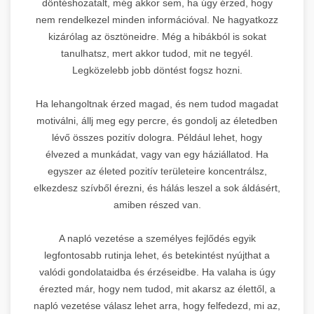
döntéshozatalt, még akkor sem, ha úgy érzed, hogy
nem rendelkezel minden információval. Ne hagyatkozz
kizárólag az ösztöneidre. Még a hibákból is sokat
tanulhatsz, mert akkor tudod, mit ne tegyél.
Legközelebb jobb döntést fogsz hozni.
Ha lehangoltnak érzed magad, és nem tudod magadat
motiválni, állj meg egy percre, és gondolj az életedben
lévő összes pozitív dologra. Például lehet, hogy
élvezed a munkádat, vagy van egy háziállatod. Ha
egyszer az életed pozitív területeire koncentrálsz,
elkezdesz szívből érezni, és hálás leszel a sok áldásért,
amiben részed van.
A napló vezetése a személyes fejlődés egyik
legfontosabb rutinja lehet, és betekintést nyújthat a
valódi gondolataidba és érzéseidbe. Ha valaha is úgy
érezted már, hogy nem tudod, mit akarsz az élettől, a
napló vezetése válasz lehet arra, hogy felfedezd, mi az,