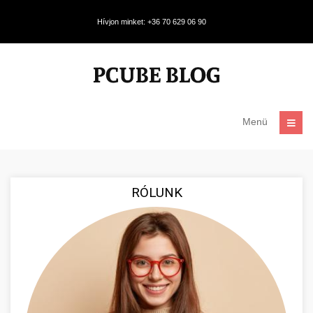
Hívjon minket: +36 70 629 06 90
Menü
RÓLUNK