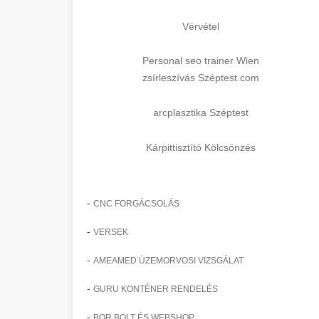
Vérvétel
Personal seo trainer Wien
zsírleszívás Széptest.com
arcplasztika Széptest
Kárpittisztító Kölcsönzés
-
CNC FORGÁCSOLÁS
-
VERSEK
-
AMEAMED ÜZEMORVOSI VIZSGÁLAT
-
GURU KONTÉNER RENDELÉS
-
BOR BOLT ÉS WEBSHOP