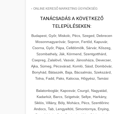
-
ONLINE KERESŐ MARKETING ÜGYNÖKSÉG
TANÁCSADÁS A KÖVETKEZŐ
TELEPÜLÉSEKEN:
Budapest, Győr, Miskolc, Pécs, Szeged, Debrecen
Mosonmagyaróvár, Sopron, Fertőd, Kapuvár,
Csorna, Győr, Pápa, Celldömölk, Sárvár, Kőszeg,
Szombathely, Ják, Körmend, Szentgotthárd,
Csepreg, Zalalövő, Vasvár, Jánosháza, Devecser,
Ajka, Sümeg, Pécsvárad, Komló, Sásd, Dombóvár,
Bonyhád, Bátaszék, Baja, Bácsalmás, Szekszárd,
Tolna, Fadd, Paks, Kalocsa, Hőgyész, Tamási
Balatonboglár, Kaposvár, Csurgó, Nagyatád,
Kadarkút, Barcs, Szigetvár, Sellye, Harkány,
Siklós, Villány, Bóly, Mohács, Pécs, Szentlőrinc
Andocs, Tab, Lengyeltóti, Simontornya, Enying,