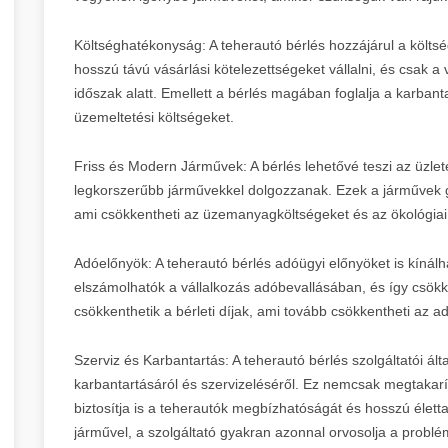
Költséghatékonyság: A teherautó bérlés hozzájárul a költ
hosszú távú vásárlási kötelezettségeket vállalni, és csak a
időszak alatt. Emellett a bérlés magában foglalja a karbant
üzemeltetési költségeket.
Friss és Modern Járművek: A bérlés lehetővé teszi az üzle
legkorszerűbb járművekkel dolgozzanak. Ezek a járművek
ami csökkentheti az üzemanyagköltségeket és az ökológiai
Adóelőnyök: A teherautó bérlés adóügyi előnyöket is kínálhat
elszámolhatók a vállalkozás adóbevallásában, és így csökke
csökkenthetik a bérleti díjak, ami tovább csökkentheti az a
Szerviz és Karbantartás: A teherautó bérlés szolgáltatói 
karbantartásáról és szervizeléséről. Ez nemcsak megtakarít
biztosítja is a teherautók megbízhatóságát és hosszú élett
járművel, a szolgáltató gyakran azonnal orvosolja a problémát