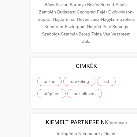
Bács-Kiskun
Baranya
Békés
Borsod-Abaúj-
Zemplén
Budapest
Csongrád
Fejér
Győr-Moson-
Sopron
Hajdú-Bihar
Heves
Jász-Nagykun-Szolnok
Komárom-Esztergom
Nógrád
Pest
Somogy
Szabolcs-Szatmár-Bereg
Tolna
Vas
Veszprém
Zala
CIMKÉK
online
marketing
led
útépítés
aszfaltozás
KIEMELT PARTNEREINK:
prémium
kollagén a Nutrinature oldalon