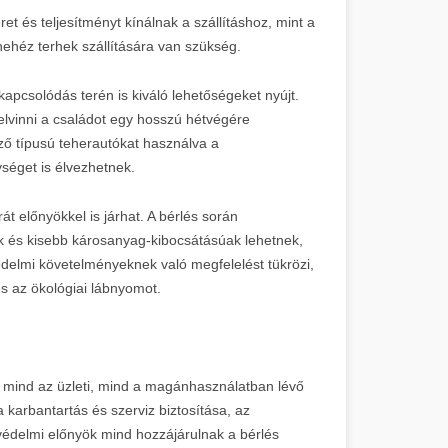
et és teljesítményt kínálnak a szállításhoz, mint a
ehéz terhek szállítására van szükség.
kapcsolódás terén is kiváló lehetőségeket nyújt.
 elvinni a családot egy hosszú hétvégére
ző típusú teherautókat használva a
éget is élvezhetnek.
t előnyökkel is járhat. A bérlés során
k és kisebb károsanyag-kibocsátásúak lehetnek,
delmi követelményeknek való megfelelést tükrözi,
s az ökológiai lábnyomot.
 mind az üzleti, mind a magánhasználatban lévő
karbantartás és szerviz biztosítása, az
édelmi előnyök mind hozzájárulnak a bérlés