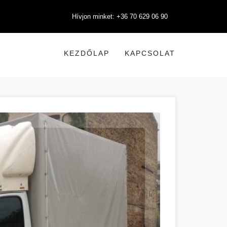
Hívjon minket: +36 70 629 06 90
KEZDŐLAP
KAPCSOLAT