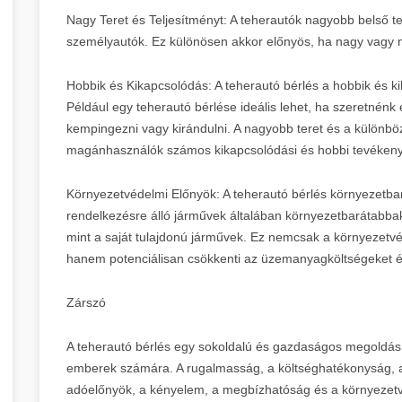
Nagy Teret és Teljesítményt: A teherautók nagyobb belső ter
személyautók. Ez különösen akkor előnyös, ha nagy vagy n
Hobbik és Kikapcsolódás: A teherautó bérlés a hobbik és ki
Például egy teherautó bérlése ideális lehet, ha szeretnénk
kempingezni vagy kirándulni. A nagyobb teret és a különbö
magánhasználók számos kikapcsolódási és hobbi tevékenys
Környezetvédelmi Előnyök: A teherautó bérlés környezetbará
rendelkezésre álló járművek általában környezetbarátabba
mint a saját tulajdonú járművek. Ez nemcsak a környezetvé
hanem potenciálisan csökkenti az üzemanyagköltségeket é
Zárszó
A teherautó bérlés egy sokoldalú és gazdaságos megoldás
emberek számára. A rugalmasság, a költséghatékonyság, a 
adóelőnyök, a kényelem, a megbízhatóság és a környezetv