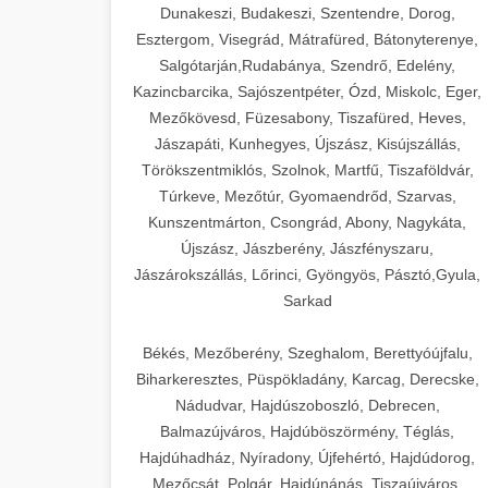
Dunakeszi, Budakeszi, Szentendre, Dorog,
Esztergom, Visegrád, Mátrafüred, Bátonyterenye,
Salgótarján,Rudabánya, Szendrő, Edelény,
Kazincbarcika, Sajószentpéter, Ózd, Miskolc, Eger,
Mezőkövesd, Füzesabony, Tiszafüred, Heves,
Jászapáti, Kunhegyes, Újszász, Kisújszállás,
Törökszentmiklós, Szolnok, Martfű, Tiszaföldvár,
Túrkeve, Mezőtúr, Gyomaendrőd, Szarvas,
Kunszentmárton, Csongrád, Abony, Nagykáta,
Újszász, Jászberény, Jászfényszaru,
Jászárokszállás, Lőrinci, Gyöngyös, Pásztó,Gyula,
Sarkad
Békés, Mezőberény, Szeghalom, Berettyóújfalu,
Biharkeresztes, Püspökladány, Karcag, Derecske,
Nádudvar, Hajdúszoboszló, Debrecen,
Balmazújváros, Hajdúböszörmény, Téglás,
Hajdúhadház, Nyíradony, Újfehértó, Hajdúdorog,
Mezőcsát, Polgár, Hajdúnánás, Tiszaújváros,