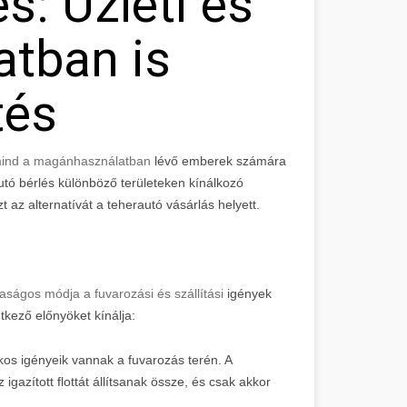
s: Üzleti és
tban is
tés
 mind a magánhasználatban
lévő emberek számára
utó bérlés különböző területeken kínálkozó
t az alternatívát a teherautó vásárlás helyett.
aságos módja a fuvarozási és szállítási
igények
tkező előnyöket kínálja:
os igényeik vannak a fuvarozás terén. A
gazított flottát állítsanak össze, és csak akkor
.