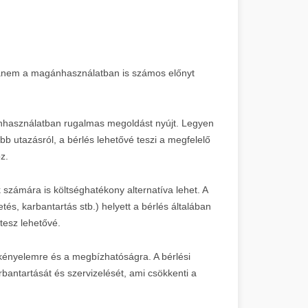
 hanem a magánhasználatban is számos előnyt
nhasználatban rugalmas megoldást nyújt. Legyen
bb utazásról, a bérlés lehetővé teszi a megfelelő
z.
számára is költséghatékony alternatíva lehet. A
tés, karbantartás stb.) helyett a bérlés általában
tesz lehetővé.
kényelemre és a megbízhatóságra. A bérlési
rbantartását és szervizelését, ami csökkenti a