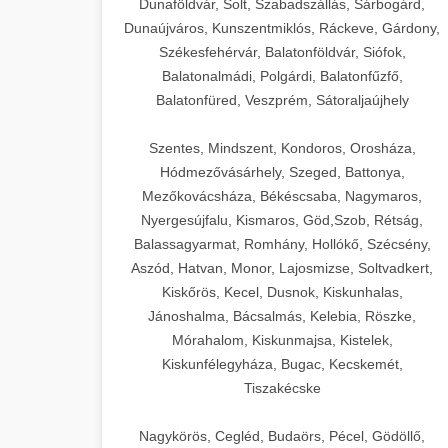
Dunaföldvár, Solt, Szabadszállás, Sárbogárd,
Dunaújváros, Kunszentmiklós, Ráckeve, Gárdony,
Székesfehérvár, Balatonföldvár, Siófok,
Balatonalmádi, Polgárdi, Balatonfűzfő,
Balatonfüred, Veszprém, Sátoraljaújhely
Szentes, Mindszent, Kondoros, Orosháza,
Hódmezővásárhely, Szeged, Battonya,
Mezőkovácsháza, Békéscsaba, Nagymaros,
Nyergesújfalu, Kismaros, Göd,Szob, Rétság,
Balassagyarmat, Romhány, Hollókő, Szécsény,
Aszód, Hatvan, Monor, Lajosmizse, Soltvadkert,
Kiskőrös, Kecel, Dusnok, Kiskunhalas,
Jánoshalma, Bácsalmás, Kelebia, Röszke,
Mórahalom, Kiskunmajsa, Kistelek,
Kiskunfélegyháza, Bugac, Kecskemét,
Tiszakécske
Nagykörös, Cegléd, Budaörs, Pécel, Gödöllő,