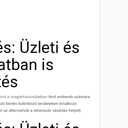
s: Üzleti és
tban is
tés
 mind a magánhasználatban
lévő emberek számára
utó bérlés különböző területeken kínálkozó
t az alternatívát a teherautó vásárlás helyett.