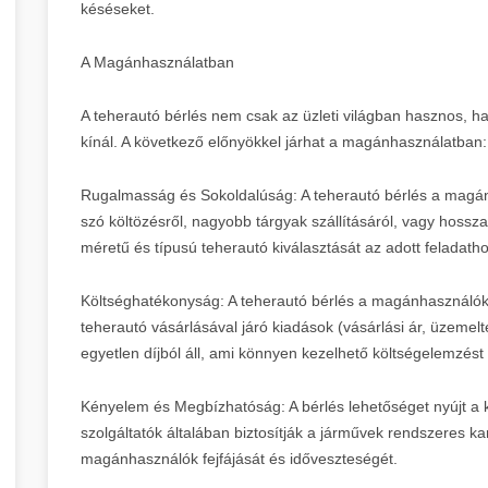
késéseket.
A Magánhasználatban
A teherautó bérlés nem csak az üzleti világban hasznos,
kínál. A következő előnyökkel járhat a magánhasználatban:
Rugalmasság és Sokoldalúság: A teherautó bérlés a magá
szó költözésről, nagyobb tárgyak szállításáról, vagy hossza
méretű és típusú teherautó kiválasztását az adott feladatho
Költséghatékonyság: A teherautó bérlés a magánhasználók 
teherautó vásárlásával járó kiadások (vásárlási ár, üzemelte
egyetlen díjból áll, ami könnyen kezelhető költségelemzést 
Kényelem és Megbízhatóság: A bérlés lehetőséget nyújt a 
szolgáltatók általában biztosítják a járművek rendszeres ka
magánhasználók fejfájását és időveszteségét.