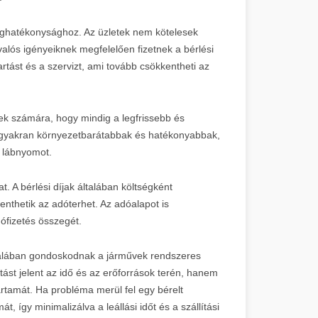
séghatékonysághoz. Az üzletek nem kötelesek
 valós igényeiknek megfelelően fizetnek a bérlési
artást és a szervizt, ami tovább csökkentheti az
tek számára, hogy mindig a legfrissebb és
 gyakran környezetbarátabbak és hatékonyabbak,
 lábnyomot.
. A bérlési díjak általában költségként
nthetik az adóterhet. Az adóalapot is
dófizetés összegét.
általában gondoskodnak a járművek rendszeres
ást jelent az idő és az erőforrások terén, hanem
artamát. Ha probléma merül fel egy bérelt
, így minimalizálva a leállási időt és a szállítási