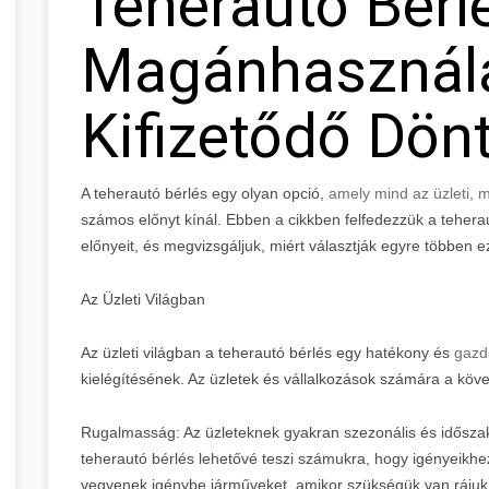
Teherautó Bérlé
Magánhasznála
Kifizetődő Dön
A teherautó bérlés egy olyan opció,
amely mind az üzleti,
számos előnyt kínál. Ebben a cikkben felfedezzük a tehera
előnyeit, és megvizsgáljuk, miért választják egyre többen ez
Az Üzleti Világban
Az üzleti világban a teherautó bérlés egy hatékony és
gazd
kielégítésének. Az üzletek és vállalkozások számára a köve
Rugalmasság: Az üzleteknek gyakran szezonális és időszak
teherautó bérlés lehetővé teszi számukra, hogy igényeikhez i
vegyenek igénybe járműveket, amikor szükségük van rájuk