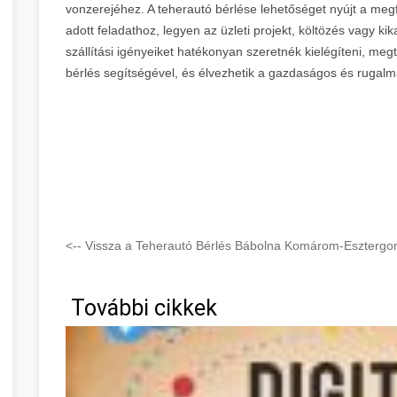
vonzerejéhez. A teherautó bérlése lehetőséget nyújt a megf
adott feladathoz, legyen az üzleti projekt, költözés vagy ki
szállítási igényeiket hatékonyan szeretnék kielégíteni, meg
bérlés segítségével, és élvezhetik a gazdaságos és rugalma
<-- Vissza a Teherautó Bérlés Bábolna Komárom-Esztergo
További cikkek