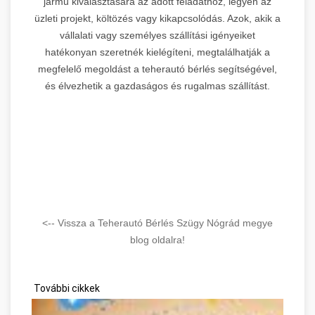
jármű kiválasztására az adott feladathoz, legyen az
üzleti projekt, költözés vagy kikapcsolódás. Azok, akik a
vállalati vagy személyes szállítási igényeiket
hatékonyan szeretnék kielégíteni, megtalálhatják a
megfelelő megoldást a teherautó bérlés segítségével,
és élvezhetik a gazdaságos és rugalmas szállítást.
<-- Vissza a Teherautó Bérlés Szügy Nógrád megye
blog oldalra!
További cikkek