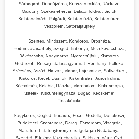
Sárbogárd, Dunaújváros, Kunszentmiklós, Ráckeve,
Gárdony, Székesfehérvár, Balatonföldvár, Siófok,
Balatonalmádi, Polgárdi, Balatonfűzfő, Balatonfüred,
Veszprém, Sátoraljaújhely
Szentes, Mindszent, Kondoros, Orosháza,
Hódmezővásárhely, Szeged, Battonya, Mezőkovácsháza,
Békéscsaba, Nagymaros, Nyergesújfalu, Kismaros,
Göd,Szob, Rétság, Balassagyarmat, Romhány, Hollókő,
Szécsény, Aszód, Hatvan, Monor, Lajosmizse, Soltvadkert,
Kiskőrös, Kecel, Dusnok, Kiskunhalas, Jánoshalma,
Bácsalmás, Kelebia, Röszke, Mórahalom, Kiskunmajsa,
Kistelek, Kiskunfélegyháza, Bugac, Kecskemét,
Tiszakécske
Nagykörös, Cegléd, Budaörs, Pécel, Gödöllő, Dunakeszi,
Budakeszi, Szentendre, Dorog, Esztergom, Visegrád,
Mátrafüred, Bátonyterenye, Salgótarján,Rudabánya,
Szendrő, Edelény, Kazincbarcika, Sajószentpéter, Ózd,