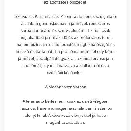
az adófizetés összegét.
Szerviz és Karbantartás: A teherautó bérlés szolgáltatói
általában gondoskodnak a járművek rendszeres
karbantartásáról és szervizeléséről. Ez nemcsak
megtakarítást jelent az idő és az erőforrások terén,
hanem biztosítja is a teherautók megbízhatóságát és
hosszú élettartamát. Ha probléma merül fel egy bérelt
járművel, a szolgáltató gyakran azonnal orvosolja a
problémát, így minimalizálva a leállási időt és a
szállítási késéseket.
A Magánhasználatban
A teherautó bérlés nem csak az üzleti világban
hasznos, hanem a magánhasználatban is számos
előnyt kínál. A következő előnyökkel járhat a
magánhasználatban: