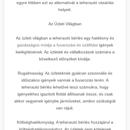
egyre többen ezt az alternatívát a teherautó vásárlás
helyett.
Az Üzleti Világban
Az üzleti világban a teherautó bérlés egy hatékony és
gazdaságos módja a fuvarozási és szállítási
igények
kielégítésének. Az üzletek és vállalkozások számára a
következő előnyöket kínálja:
Rugalmasság: Az üzleteknek gyakran szezonális és
időszakos igényeik vannak a fuvarozás terén. A
teherautó bérlés lehetővé teszi számukra, hogy
igényeikhez igazított flottát állítsanak össze, és csak
akkor vegyenek igénybe járműveket, amikor szükségük
van rájuk.
Költséghatékonyság: A teherautó bérlés hozzájárul a
költséghatékonysághoz. Az üzletek nem kötelesek