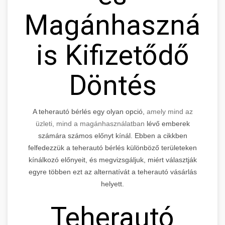
Magánhasznála
is Kifizetődő
Döntés
A teherautó bérlés egy olyan opció,
amely mind az
üzleti, mind a magánhasználatban
lévő emberek
számára számos előnyt kínál. Ebben a cikkben
felfedezzük a teherautó bérlés különböző területeken
kínálkozó előnyeit, és megvizsgáljuk, miért választják
egyre többen ezt az alternatívát a teherautó vásárlás
helyett.
Teherautó