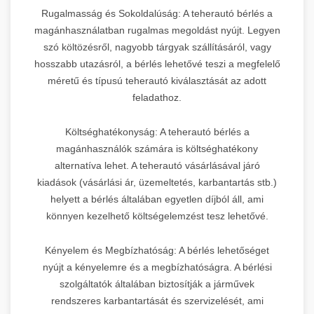
Rugalmasság és Sokoldalúság: A teherautó bérlés a
magánhasználatban rugalmas megoldást nyújt. Legyen
szó költözésről, nagyobb tárgyak szállításáról, vagy
hosszabb utazásról, a bérlés lehetővé teszi a megfelelő
méretű és típusú teherautó kiválasztását az adott
feladathoz.
Költséghatékonyság: A teherautó bérlés a
magánhasználók számára is költséghatékony
alternatíva lehet. A teherautó vásárlásával járó
kiadások (vásárlási ár, üzemeltetés, karbantartás stb.)
helyett a bérlés általában egyetlen díjból áll, ami
könnyen kezelhető költségelemzést tesz lehetővé.
Kényelem és Megbízhatóság: A bérlés lehetőséget
nyújt a kényelemre és a megbízhatóságra. A bérlési
szolgáltatók általában biztosítják a járművek
rendszeres karbantartását és szervizelését, ami