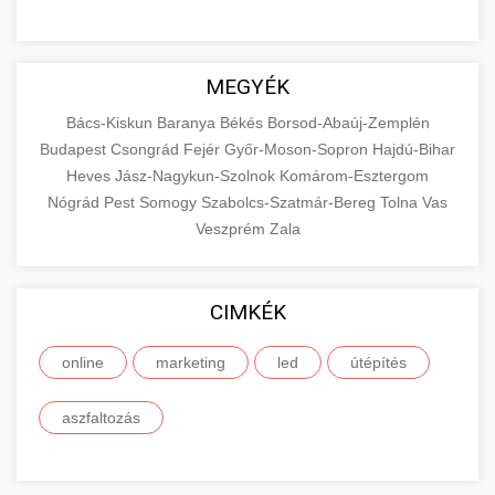
MEGYÉK
Bács-Kiskun
Baranya
Békés
Borsod-Abaúj-Zemplén
Budapest
Csongrád
Fejér
Győr-Moson-Sopron
Hajdú-Bihar
Heves
Jász-Nagykun-Szolnok
Komárom-Esztergom
Nógrád
Pest
Somogy
Szabolcs-Szatmár-Bereg
Tolna
Vas
Veszprém
Zala
CIMKÉK
online
marketing
led
útépítés
aszfaltozás