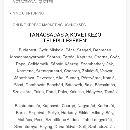
-
MOTIVATIONAL QUOTES
-
MMC CHIPTUNING
-
ONLINE KERESŐ MARKETING ÜGYNÖKSÉG
TANÁCSADÁS A KÖVETKEZŐ
TELEPÜLÉSEKEN:
Budapest, Győr, Miskolc, Pécs, Szeged, Debrecen
Mosonmagyaróvár, Sopron, Fertőd, Kapuvár, Csorna, Győr,
Pápa, Celldömölk, Sárvár, Kőszeg, Szombathely, Ják,
Körmend, Szentgotthárd, Csepreg, Zalalövő, Vasvár,
Jánosháza, Devecser, Ajka, Sümeg, Pécsvárad, Komló,
Sásd, Dombóvár, Bonyhád, Bátaszék, Baja, Bácsalmás,
Szekszárd, Tolna, Fadd, Paks, Kalocsa, Hőgyész, Tamási
Balatonboglár, Kaposvár, Csurgó, Nagyatád, Kadarkút,
Barcs, Szigetvár, Sellye, Harkány, Siklós, Villány, Bóly,
Mohács, Pécs, Szentlőrinc Andocs, Tab, Lengyeltóti,
Simontornya, Enying, Dunaföldvár, Solt, Szabadszállás,