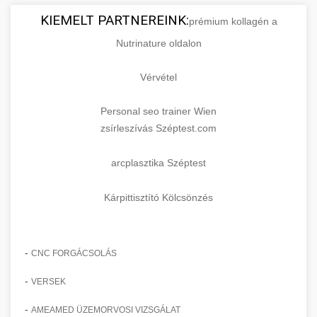
KIEMELT PARTNEREINK:
prémium kollagén a
Nutrinature oldalon
Vérvétel
Personal seo trainer Wien
zsírleszívás Széptest.com
arcplasztika Széptest
Kárpittisztító Kölcsönzés
-
CNC FORGÁCSOLÁS
-
VERSEK
-
AMEAMED ÜZEMORVOSI VIZSGÁLAT