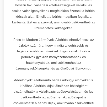
hosszú távú vásárlási kötelezettségeket vállalni, és
csak a valós igényeiknek megfelelően fizetnek a bérlési
időszak alatt. Emellett a bérlés magában foglalja a
karbantartást és a szervizt, ami tovább csökkentheti az
üzemeltetési költségeket.
Friss és Modern Járművek: A bérlés lehetővé teszi az
üzletek számára, hogy mindig a legfrissebb és
legkorszerűbb járművekkel dolgozzanak. Ezek a
járművek gyakran környezetbarátabbak és
hatékonyabbak, ami csökkentheti az
üzemanyagköltségeket és az ökológiai lábnyomot.
Adóelőnyök: A teherautó bérlés adóügyi előnyöket is
kínálhat. A bérlési díjak általában költségként
elszámolhatók a vállalkozás adóbevallásában, és így
csökkenthetik az adóterhet. Az adóalapot is
csökkenthetik a bérleti díjak, ami tovább csökkentheti