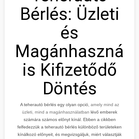
Bérlés: Üzleti
és
Magánhasznála
is Kifizetődő
Döntés
A teherautó bérlés egy olyan opció,
amely mind az
üzleti, mind a magánhasználatban
lévő emberek
számára számos előnyt kínál. Ebben a cikkben
felfedezzük a teherautó bérlés különböző területeken
kínálkozó előnyeit, és megvizsgáljuk, miért választják