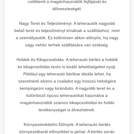
csökkenti a magánhasználók fejfájását és
időveszteségét.
Nagy Teret és Teljesítményt: A teherautók nagyobb
belső teret és teljesítményt kínálnak a szállításhoz, mint
a személyautók. Ez különösen akkor előnyös, ha nagy
vagy nehéz terhek szállítására van szükség.
Hobbik és Kikapcsolódás: A teherautó bérlés a hobbik
és kikapcsolódás terén is kiváló lehetőségeket nyújt.
Például egy teherautó bérlése ideális lehet, ha
szeretnénk elvinni a családot egy hosszú hétvégére
kempingezni vagy kirándulni. A nagyobb teret és a
különböző típusú teherautókat használva a
magánhasználók számos kikapcsolódási és hobbi
tevékenységet is élvezhetnek.
Környezetvédelmi Előnyök: A teherautó bérlés
környezetbarát előnyökkel is járhat. A bérlés során