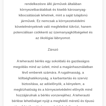
rendelkezésre álló járművek általában
környezetbarátabbak és kisebb károsanyag-
kibocsátásúak lehetnek, mint a saját tulajdonú
járművek. Ez nemcsak a környezetvédelmi
követelményeknek való megfelelést tükrözi, hanem
potenciálisan csökkenti az üzemanyagköltségeket és
az ökológiai lábnyomot.
Zárszó
A teherautó bérlés egy sokoldalú és gazdaságos
megoldás mind az üzleti, mind a magánhasználatban
lévő emberek számára. A rugalmasság, a
költséghatékonyság, a karbantartás és szerviz
biztosítása, az adóelőnyök, a kényelem, a
megbízhatóság és a környezetvédelmi előnyök mind
hozzájárulnak a bérlés vonzerejéhez. A teherautó
bérlése lehetőséget nyújt a megfelelő méretű és típusú