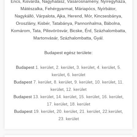
Encs, Kisvárda, Nagyhalász, Vásárosnamény, Nyíregyháza,
Mátészalka, Fehérgyarmat, Máriapócs, Nyírbátor,
Nagykálló, Várpalota, Ajka, Herend, Mór, Kincsesbánya,
Oroszlány, Kisbér, Tatabánya, Pannonhalma, Bábolna,
Komárom, Tata, Pilisvörösvár, Bicske, Érd, Százhalombatta,
Martonvásár, Százhalombatta, Gyál.
Budapest egész területe:
Budapest
1. kerület
,
2. kerület
,
3. kerület
,
4. kerület
,
5.
kerület
,
6. kerület
Budapest
7. kerület
,
8. kerület
,
9. kerület
,
10. kerület
,
11.
kerület
,
12. kerület
Budapest
13. kerület
,
14. kerület
,
15. kerület
,
16. kerület
,
17. kerület
,
18. kerület
Budapest
19. kerület
,
20. kerület
,
21. kerület
,
22.kerület
,
23. kerület