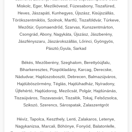
Miskolc, Eger, Mezőkövesd, Füzesabony, Tiszafüred,
Heves, Jászapáti, Kunhegyes, Újszász, Kisújszállás,
Törökszentmiklós, Szolnok, Martfű, Tiszaföldvár, Túrkeve,
Mezőtúr, Gyomaendrőd, Szarvas, Kunszentmárton,
Csongrád, Abony, Nagykáta, Újszász, Jászberény,
Jászfényszaru, Jászárokszállás, Lőrinci, Gyöngyös,
Pásztó,Gyula, Sarkad
Békés, Mezőberény, Szeghalom, Berettyóújfalu,
Biharkeresztes, Püspökladány, Karcag, Derecske,
Nádudvar, Hajdúszoboszló, Debrecen, Balmazújváros,
Hajdúböszörmény, Téglás, Hajdúhadház, Nyíradony,
Újfehértó, Hajdúdorog, Mezőcsát, Polgár, Hajdúnánás,
Tiszaújváros, Tiszavasvári, Tiszalök, Tokaj, Felsőzsolca,
Szikszó, Szerencs, Sárospatak, Zalaszentgrót
Hévíz, Tapolca, Keszthely, Lenti, Zalakaros, Letenye,
Nagykanizsa, Marcali, Böhönye, Fonyód, Balatonlelle,