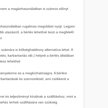
 hanem a magánhasználatban is számos előnyt
nhasználatban rugalmas megoldást nyújt. Legyen
bb utazásról, a bérlés lehetővé teszi a megfelelő
z.
számára is költséghatékony alternatíva lehet. A
tés, karbantartás stb.) helyett a bérlés általában
tesz lehetővé.
kényelemre és a megbízhatóságra. A bérlési
rbantartását és szervizelését, ami csökkenti a
et és teljesítményt kínálnak a szállításhoz, mint a
ehéz terhek szállítására van szükség.