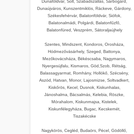
Dunaföldvár, Solt, Szabadszállás, Sárbogárd,
Dunaújváros, Kunszentmiklós, Ráckeve, Gárdony,
Székesfehérvár, Balatonföldvár, Siófok,
Balatonalmádi, Polgárdi, Balatonfűzfő,
Balatonfüred, Veszprém, Sátoraljaújhely
Szentes, Mindszent, Kondoros, Orosháza,
Hódmezővásárhely, Szeged, Battonya,
Mezőkovácsháza, Békéscsaba, Nagymaros,
Nyergesújfalu, Kismaros, Göd,Szob, Rétság,
Balassagyarmat, Romhány, Hollókő, Szécsény,
Aszód, Hatvan, Monor, Lajosmizse, Soltvadkert,
Kiskőrös, Kecel, Dusnok, Kiskunhalas,
Jánoshalma, Bácsalmás, Kelebia, Röszke,
Mórahalom, Kiskunmajsa, Kistelek,
Kiskunfélegyháza, Bugac, Kecskemét,
Tiszakécske
Nagykörös, Cegléd, Budaörs, Pécel, Gödöllő,