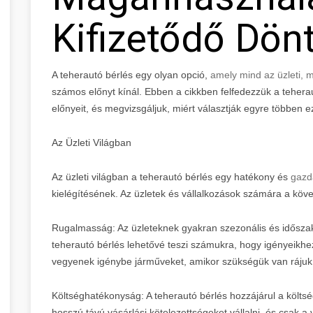
Kifizetődő Dön
A teherautó bérlés egy olyan opció,
amely mind az üzleti,
számos előnyt kínál. Ebben a cikkben felfedezzük a tehera
előnyeit, és megvizsgáljuk, miért választják egyre többen ez
Az Üzleti Világban
Az üzleti világban a teherautó bérlés egy hatékony és
gazd
kielégítésének. Az üzletek és vállalkozások számára a köve
Rugalmasság: Az üzleteknek gyakran szezonális és időszak
teherautó bérlés lehetővé teszi számukra, hogy igényeikhez i
vegyenek igénybe járműveket, amikor szükségük van rájuk
Költséghatékonyság: A teherautó bérlés hozzájárul a költ
hosszú távú vásárlási kötelezettségeket vállalni, és csak a