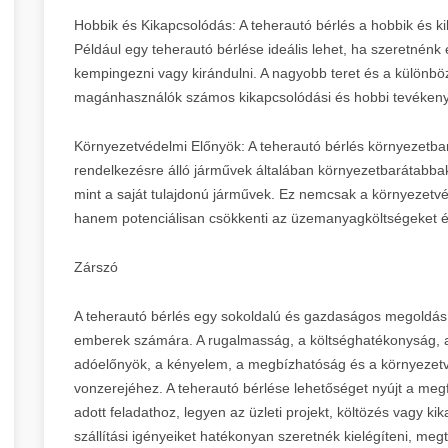
Hobbik és Kikapcsolódás: A teherautó bérlés a hobbik és ki
Például egy teherautó bérlése ideális lehet, ha szeretnénk
kempingezni vagy kirándulni. A nagyobb teret és a különbö
magánhasználók számos kikapcsolódási és hobbi tevékenys
Környezetvédelmi Előnyök: A teherautó bérlés környezetbará
rendelkezésre álló járművek általában környezetbarátabba
mint a saját tulajdonú járművek. Ez nemcsak a környezetvé
hanem potenciálisan csökkenti az üzemanyagköltségeket é
Zárszó
A teherautó bérlés egy sokoldalú és gazdaságos megoldás
emberek számára. A rugalmasság, a költséghatékonyság, a 
adóelőnyök, a kényelem, a megbízhatóság és a környezetv
vonzerejéhez. A teherautó bérlése lehetőséget nyújt a megf
adott feladathoz, legyen az üzleti projekt, költözés vagy ki
szállítási igényeiket hatékonyan szeretnék kielégíteni, meg