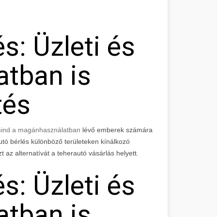
s: Üzleti és
tban is
tés
 mind a magánhasználatban
lévő emberek számára
utó bérlés különböző területeken kínálkozó
t az alternatívát a teherautó vásárlás helyett.
s: Üzleti és
tban is