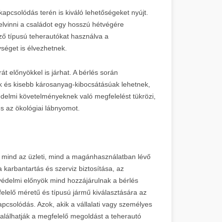
kapcsolódás terén is kiváló lehetőségeket nyújt.
 elvinni a családot egy hosszú hétvégére
ző típusú teherautókat használva a
éget is élvezhetnek.
t előnyökkel is járhat. A bérlés során
k és kisebb károsanyag-kibocsátásúak lehetnek,
delmi követelményeknek való megfelelést tükrözi,
s az ökológiai lábnyomot.
 mind az üzleti, mind a magánhasználatban lévő
karbantartás és szerviz biztosítása, az
édelmi előnyök mind hozzájárulnak a bérlés
elelő méretű és típusú jármű kiválasztására az
kapcsolódás. Azok, akik a vállalati vagy személyes
találhatják a megfelelő megoldást a teherautó