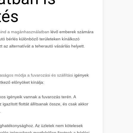
tés
 mind a magánhasználatban
lévő emberek számára
utó bérlés különböző területeken kínálkozó
t az alternatívát a teherautó vásárlás helyett.
aságos módja a fuvarozási és szállítási
igények
tkező előnyöket kínálja:
os igényeik vannak a fuvarozás terén. A
gazított flottát állítsanak össze, és csak akkor
.
séghatékonysághoz. Az üzletek nem kötelesek
 valós igényeiknek megfelelően fizetnek a bérlési