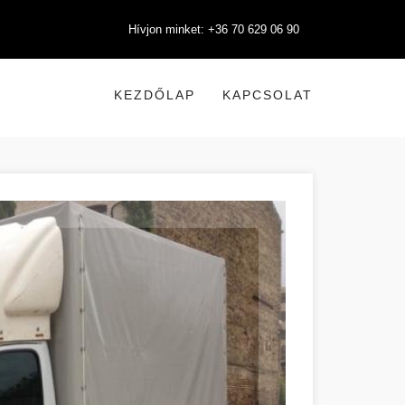
Hívjon minket: +36 70 629 06 90
KEZDŐLAP
KAPCSOLAT