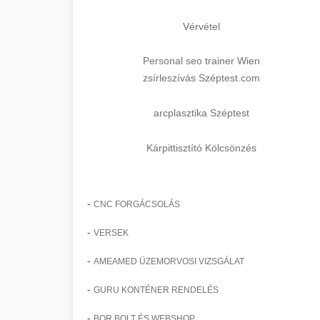
Vérvétel
Personal seo trainer Wien
zsírleszívás Széptest.com
arcplasztika Széptest
Kárpittisztító Kölcsönzés
-
CNC FORGÁCSOLÁS
-
VERSEK
-
AMEAMED ÜZEMORVOSI VIZSGÁLAT
-
GURU KONTÉNER RENDELÉS
-
BOR BOLT ÉS WEBSHOP