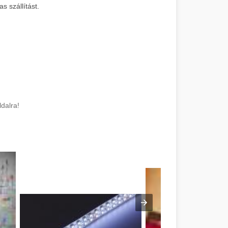
s szállítást.
dalra!