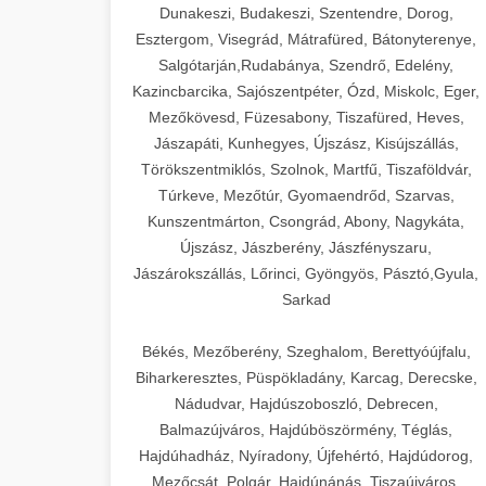
Dunakeszi, Budakeszi, Szentendre, Dorog,
Esztergom, Visegrád, Mátrafüred, Bátonyterenye,
Salgótarján,Rudabánya, Szendrő, Edelény,
Kazincbarcika, Sajószentpéter, Ózd, Miskolc, Eger,
Mezőkövesd, Füzesabony, Tiszafüred, Heves,
Jászapáti, Kunhegyes, Újszász, Kisújszállás,
Törökszentmiklós, Szolnok, Martfű, Tiszaföldvár,
Túrkeve, Mezőtúr, Gyomaendrőd, Szarvas,
Kunszentmárton, Csongrád, Abony, Nagykáta,
Újszász, Jászberény, Jászfényszaru,
Jászárokszállás, Lőrinci, Gyöngyös, Pásztó,Gyula,
Sarkad
Békés, Mezőberény, Szeghalom, Berettyóújfalu,
Biharkeresztes, Püspökladány, Karcag, Derecske,
Nádudvar, Hajdúszoboszló, Debrecen,
Balmazújváros, Hajdúböszörmény, Téglás,
Hajdúhadház, Nyíradony, Újfehértó, Hajdúdorog,
Mezőcsát, Polgár, Hajdúnánás, Tiszaújváros,