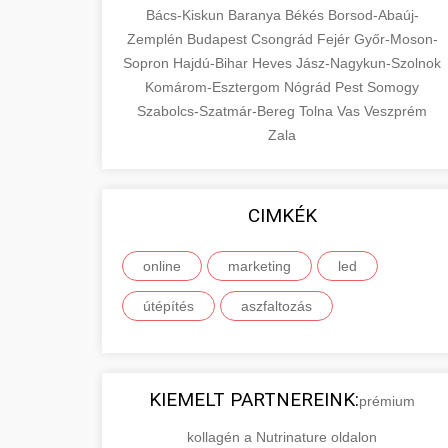
Bács-Kiskun
Baranya
Békés
Borsod-Abaúj-
Zemplén
Budapest
Csongrád
Fejér
Győr-Moson-
Sopron
Hajdú-Bihar
Heves
Jász-Nagykun-Szolnok
Komárom-Esztergom
Nógrád
Pest
Somogy
Szabolcs-Szatmár-Bereg
Tolna
Vas
Veszprém
Zala
CIMKÉK
online
marketing
led
útépítés
aszfaltozás
KIEMELT PARTNEREINK:
prémium
kollagén a Nutrinature oldalon