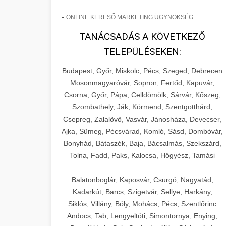
-
ONLINE KERESŐ MARKETING ÜGYNÖKSÉG
TANÁCSADÁS A KÖVETKEZŐ
TELEPÜLÉSEKEN:
Budapest, Győr, Miskolc, Pécs, Szeged, Debrecen
Mosonmagyaróvár, Sopron, Fertőd, Kapuvár,
Csorna, Győr, Pápa, Celldömölk, Sárvár, Kőszeg,
Szombathely, Ják, Körmend, Szentgotthárd,
Csepreg, Zalalövő, Vasvár, Jánosháza, Devecser,
Ajka, Sümeg, Pécsvárad, Komló, Sásd, Dombóvár,
Bonyhád, Bátaszék, Baja, Bácsalmás, Szekszárd,
Tolna, Fadd, Paks, Kalocsa, Hőgyész, Tamási
Balatonboglár, Kaposvár, Csurgó, Nagyatád,
Kadarkút, Barcs, Szigetvár, Sellye, Harkány,
Siklós, Villány, Bóly, Mohács, Pécs, Szentlőrinc
Andocs, Tab, Lengyeltóti, Simontornya, Enying,