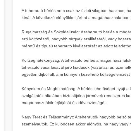
A teherautó bérlés nem csak az üzleti világban hasznos,
kínál. A következő előnyökkel járhat a magánhasználatban:
Rugalmasság és Sokoldalúság: A teherautó bérlés a magá
szó költözésről, nagyobb tárgyak szállításáról, vagy hossza
méretű és típusú teherautó kiválasztását az adott feladatho
Költséghatékonyság: A teherautó bérlés a magánhasználók 
teherautó vásárlásával járó kiadások (vásárlási ár, üzemelte
egyetlen díjból áll, ami könnyen kezelhető költségelemzést 
Kényelem és Megbízhatóság: A bérlés lehetőséget nyújt a 
szolgáltatók általában biztosítják a járművek rendszeres ka
magánhasználók fejfájását és időveszteségét.
Nagy Teret és Teljesítményt: A teherautók nagyobb belső ter
személyautók. Ez különösen akkor előnyös, ha nagy vagy n