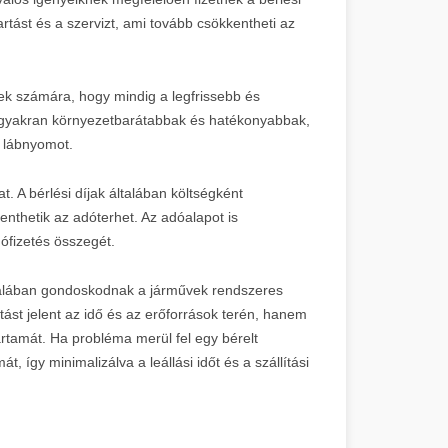
artást és a szervizt, ami tovább csökkentheti az
tek számára, hogy mindig a legfrissebb és
 gyakran környezetbarátabbak és hatékonyabbak,
 lábnyomot.
. A bérlési díjak általában költségként
nthetik az adóterhet. Az adóalapot is
dófizetés összegét.
általában gondoskodnak a járművek rendszeres
ást jelent az idő és az erőforrások terén, hanem
artamát. Ha probléma merül fel egy bérelt
, így minimalizálva a leállási időt és a szállítási