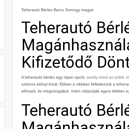
Teherautó Bérlés Barcs Somogy megye
Teherautó Bérlé
Magánhasznála
Kifizetődő Dön
A teherautó bérlés egy olyan opció,
amely mind az üzleti,
számos előnyt kínál. Ebben a cikkben felfedezzük a tehera
előnyeit, és megvizsgáljuk, miért választják egyre többen ez
Teherautó Bérlé
Magánhasznála