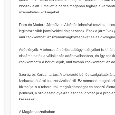
időszak alatt. Emellett a bérlés magában foglalja a karbant
üzemeltetési költségeket.
Friss és Modern Járművek: A bérlés lehetővé teszi az üzle
legkorszerűbb járművekkel dolgozzanak. Ezek a járművek
ami csökkentheti az üzemanyagköltségeket és az ökológiai
Adóelőnyök: A teherautó bérlés adóügyi előnyöket is kínálhat
elszámolhatók a vállalkozás adóbevallásában, és így csökke
csökkenthetik a bérleti díjak, ami tovább csökkentheti az a
Szerviz és Karbantartás: A teherautó bérlés szolgáltatói 
karbantartásáról és szervizeléséről. Ez nemcsak megtakarít
biztosítja is a teherautók megbízhatóságát és hosszú élett
járművel, a szolgáltató gyakran azonnal orvosolja a problémát
késéseket.
A Magánhasználatban