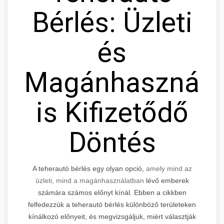
Bérlés: Üzleti
és
Magánhasznála
is Kifizetődő
Döntés
A teherautó bérlés egy olyan opció,
amely mind az
üzleti, mind a magánhasználatban
lévő emberek
számára számos előnyt kínál. Ebben a cikkben
felfedezzük a teherautó bérlés különböző területeken
kínálkozó előnyeit, és megvizsgáljuk, miért választják