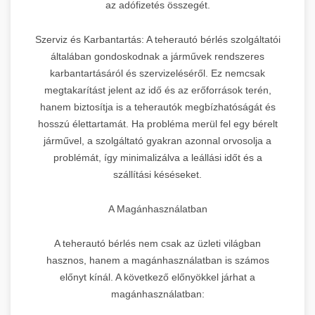
az adófizetés összegét.
Szerviz és Karbantartás: A teherautó bérlés szolgáltatói
általában gondoskodnak a járművek rendszeres
karbantartásáról és szervizeléséről. Ez nemcsak
megtakarítást jelent az idő és az erőforrások terén,
hanem biztosítja is a teherautók megbízhatóságát és
hosszú élettartamát. Ha probléma merül fel egy bérelt
járművel, a szolgáltató gyakran azonnal orvosolja a
problémát, így minimalizálva a leállási időt és a
szállítási késéseket.
A Magánhasználatban
A teherautó bérlés nem csak az üzleti világban
hasznos, hanem a magánhasználatban is számos
előnyt kínál. A következő előnyökkel járhat a
magánhasználatban: