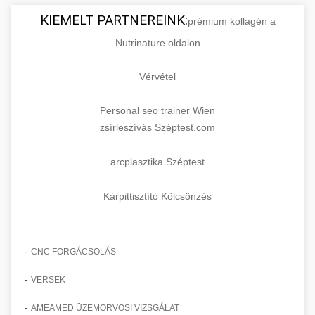
KIEMELT PARTNEREINK:
prémium kollagén a
Nutrinature oldalon
Vérvétel
Personal seo trainer Wien
zsírleszívás Széptest.com
arcplasztika Széptest
Kárpittisztító Kölcsönzés
-
CNC FORGÁCSOLÁS
-
VERSEK
-
AMEAMED ÜZEMORVOSI VIZSGÁLAT