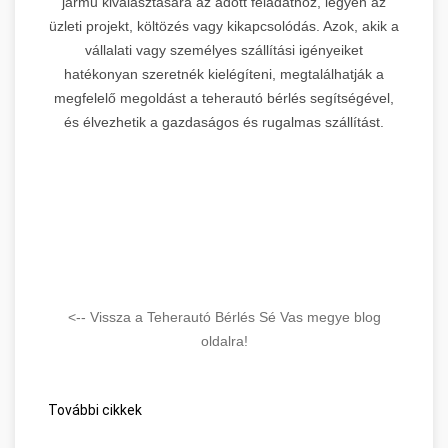
jármű kiválasztására az adott feladathoz, legyen az
üzleti projekt, költözés vagy kikapcsolódás. Azok, akik a
vállalati vagy személyes szállítási igényeiket
hatékonyan szeretnék kielégíteni, megtalálhatják a
megfelelő megoldást a teherautó bérlés segítségével,
és élvezhetik a gazdaságos és rugalmas szállítást.
<-- Vissza a Teherautó Bérlés Sé Vas megye blog
oldalra!
További cikkek