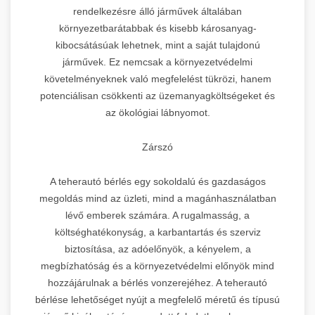
rendelkezésre álló járművek általában
környezetbarátabbak és kisebb károsanyag-
kibocsátásúak lehetnek, mint a saját tulajdonú
járművek. Ez nemcsak a környezetvédelmi
követelményeknek való megfelelést tükrözi, hanem
potenciálisan csökkenti az üzemanyagköltségeket és
az ökológiai lábnyomot.
Zárszó
A teherautó bérlés egy sokoldalú és gazdaságos
megoldás mind az üzleti, mind a magánhasználatban
lévő emberek számára. A rugalmasság, a
költséghatékonyság, a karbantartás és szerviz
biztosítása, az adóelőnyök, a kényelem, a
megbízhatóság és a környezetvédelmi előnyök mind
hozzájárulnak a bérlés vonzerejéhez. A teherautó
bérlése lehetőséget nyújt a megfelelő méretű és típusú