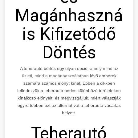
Magánhasznála
is Kifizetődő
Döntés
A teherautó bérlés egy olyan opció,
amely mind az
üzleti, mind a magánhasználatban
lévő emberek
számára számos előnyt kínál. Ebben a cikkben
felfedezzük a teherautó bérlés különböző területeken
kínálkozó előnyeit, és megvizsgáljuk, miért választják
egyre többen ezt az alternatívát a teherautó vásárlás
helyett.
Teherautó