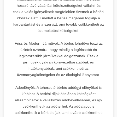
hosszú távú vásárlási kötelezettségeket vállalni, és
csak a valós igényeiknek megfelelően fizetnek a bérlési
időszak alatt. Emellett a bérlés magában foglalja a
karbantartást és a szervizt, ami tovább csökkentheti az
üzemeltetési költségeket.
Friss és Modern Járművek: A bérlés lehetővé teszi az
üzletek számára, hogy mindig a legfrissebb és
legkorszerűbb járművekkel dolgozzanak. Ezek a
járművek gyakran környezetbarátabbak és
hatékonyabbak, ami csökkentheti az
üzemanyagköltségeket és az ökológiai lábnyomot.
Adóelőnyök: A teherautó bérlés adóügyi előnyöket is
kínálhat. A bérlési díjak általában költségként
elszámolhatók a vállalkozás adóbevallásában, és így
csökkenthetik az adóterhet. Az adóalapot is
csökkenthetik a bérleti díjak, ami tovább csökkentheti