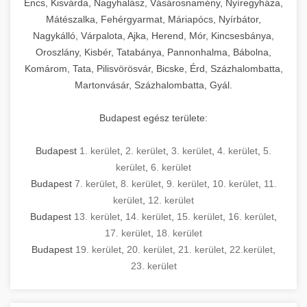
Encs, Kisvárda, Nagyhalász, Vásárosnamény, Nyíregyháza,
Mátészalka, Fehérgyarmat, Máriapócs, Nyírbátor,
Nagykálló, Várpalota, Ajka, Herend, Mór, Kincsesbánya,
Oroszlány, Kisbér, Tatabánya, Pannonhalma, Bábolna,
Komárom, Tata, Pilisvörösvár, Bicske, Érd, Százhalombatta,
Martonvásár, Százhalombatta, Gyál.
Budapest egész területe:
Budapest
1. kerület
,
2. kerület
,
3. kerület
,
4. kerület
,
5.
kerület
,
6. kerület
Budapest
7. kerület
,
8. kerület
,
9. kerület
,
10. kerület
,
11.
kerület
,
12. kerület
Budapest
13. kerület
,
14. kerület
,
15. kerület
,
16. kerület
,
17. kerület
,
18. kerület
Budapest
19. kerület
,
20. kerület
,
21. kerület
,
22.kerület
,
23. kerület