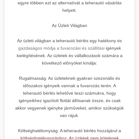
egyre többen ezt az alternatívát a teherautó vásárlás
helyett.
Az Üzleti Világban
Az üzleti világban a teherautó bérlés egy hatékony és
gazdaságos módja a fuvarozási és szállítási
igények
kielégítésének. Az üzletek és vállalkozások számára a
következő előnyöket kínálja:
Rugalmasság: Az üzleteknek gyakran szezonális és
időszakos igényeik vannak a fuvarozás terén. A
teherautó bérlés lehetővé teszi számukra, hogy
igényeikhez igazított flottát állítsanak össze, és csak
akkor vegyenek igénybe járműveket, amikor szükségük
van rájuk.
Költséghatékonyság: A teherautó bérlés hozzájárul a
költséghatékonysághoz. Az üzletek nem kötelesek