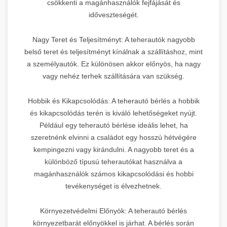
csökkenti a magánhasználók fejfájását és
időveszteségét.
Nagy Teret és Teljesítményt: A teherautók nagyobb
belső teret és teljesítményt kínálnak a szállításhoz, mint
a személyautók. Ez különösen akkor előnyös, ha nagy
vagy nehéz terhek szállítására van szükség.
Hobbik és Kikapcsolódás: A teherautó bérlés a hobbik
és kikapcsolódás terén is kiváló lehetőségeket nyújt.
Például egy teherautó bérlése ideális lehet, ha
szeretnénk elvinni a családot egy hosszú hétvégére
kempingezni vagy kirándulni. A nagyobb teret és a
különböző típusú teherautókat használva a
magánhasználók számos kikapcsolódási és hobbi
tevékenységet is élvezhetnek.
Környezetvédelmi Előnyök: A teherautó bérlés
környezetbarát előnyökkel is járhat. A bérlés során