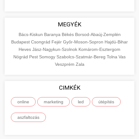
MEGYÉK
Bács-Kiskun
Baranya
Békés
Borsod-Abaúj-Zemplén
Budapest
Csongrád
Fejér
Győr-Moson-Sopron
Hajdú-Bihar
Heves
Jász-Nagykun-Szolnok
Komárom-Esztergom
Nógrád
Pest
Somogy
Szabolcs-Szatmár-Bereg
Tolna
Vas
Veszprém
Zala
CIMKÉK
online
marketing
led
útépítés
aszfaltozás