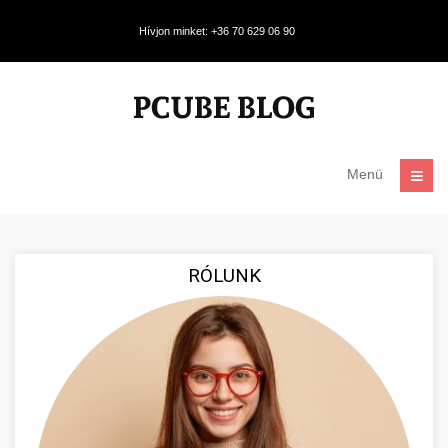
Hívjon minket: +36 70 629 06 90
Menü
RÓLUNK