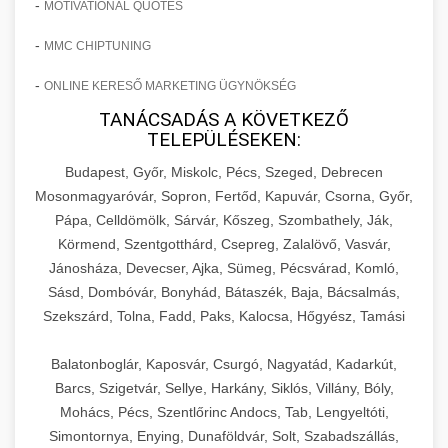
-
MOTIVATIONAL QUOTES
-
MMC CHIPTUNING
-
ONLINE KERESŐ MARKETING ÜGYNÖKSÉG
TANÁCSADÁS A KÖVETKEZŐ
TELEPÜLÉSEKEN:
Budapest, Győr, Miskolc, Pécs, Szeged, Debrecen
Mosonmagyaróvár, Sopron, Fertőd, Kapuvár, Csorna, Győr,
Pápa, Celldömölk, Sárvár, Kőszeg, Szombathely, Ják,
Körmend, Szentgotthárd, Csepreg, Zalalövő, Vasvár,
Jánosháza, Devecser, Ajka, Sümeg, Pécsvárad, Komló,
Sásd, Dombóvár, Bonyhád, Bátaszék, Baja, Bácsalmás,
Szekszárd, Tolna, Fadd, Paks, Kalocsa, Hőgyész, Tamási
Balatonboglár, Kaposvár, Csurgó, Nagyatád, Kadarkút,
Barcs, Szigetvár, Sellye, Harkány, Siklós, Villány, Bóly,
Mohács, Pécs, Szentlőrinc Andocs, Tab, Lengyeltóti,
Simontornya, Enying, Dunaföldvár, Solt, Szabadszállás,