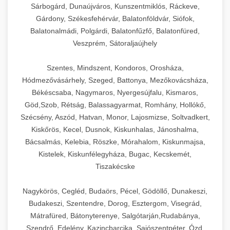
Sárbogárd, Dunaújváros, Kunszentmiklós, Ráckeve,
Gárdony, Székesfehérvár, Balatonföldvár, Siófok,
Balatonalmádi, Polgárdi, Balatonfűzfő, Balatonfüred,
Veszprém, Sátoraljaújhely
Szentes, Mindszent, Kondoros, Orosháza,
Hódmezővásárhely, Szeged, Battonya, Mezőkovácsháza,
Békéscsaba, Nagymaros, Nyergesújfalu, Kismaros,
Göd,Szob, Rétság, Balassagyarmat, Romhány, Hollókő,
Szécsény, Aszód, Hatvan, Monor, Lajosmizse, Soltvadkert,
Kiskőrös, Kecel, Dusnok, Kiskunhalas, Jánoshalma,
Bácsalmás, Kelebia, Röszke, Mórahalom, Kiskunmajsa,
Kistelek, Kiskunfélegyháza, Bugac, Kecskemét,
Tiszakécske
Nagykörös, Cegléd, Budaörs, Pécel, Gödöllő, Dunakeszi,
Budakeszi, Szentendre, Dorog, Esztergom, Visegrád,
Mátrafüred, Bátonyterenye, Salgótarján,Rudabánya,
Szendrő, Edelény, Kazincbarcika, Sajószentpéter, Ózd,