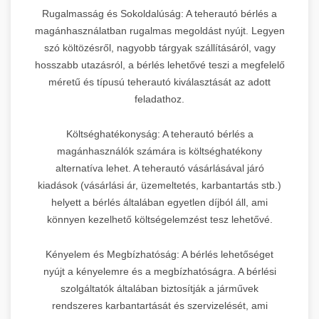
Rugalmasság és Sokoldalúság: A teherautó bérlés a
magánhasználatban rugalmas megoldást nyújt. Legyen
szó költözésről, nagyobb tárgyak szállításáról, vagy
hosszabb utazásról, a bérlés lehetővé teszi a megfelelő
méretű és típusú teherautó kiválasztását az adott
feladathoz.
Költséghatékonyság: A teherautó bérlés a
magánhasználók számára is költséghatékony
alternatíva lehet. A teherautó vásárlásával járó
kiadások (vásárlási ár, üzemeltetés, karbantartás stb.)
helyett a bérlés általában egyetlen díjból áll, ami
könnyen kezelhető költségelemzést tesz lehetővé.
Kényelem és Megbízhatóság: A bérlés lehetőséget
nyújt a kényelemre és a megbízhatóságra. A bérlési
szolgáltatók általában biztosítják a járművek
rendszeres karbantartását és szervizelését, ami