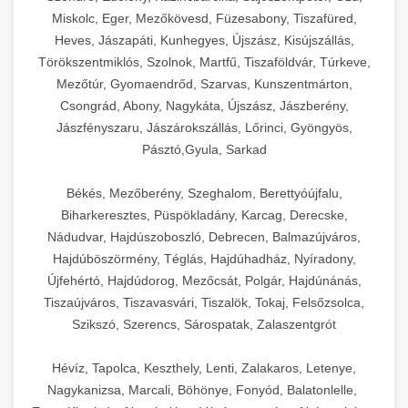
Miskolc, Eger, Mezőkövesd, Füzesabony, Tiszafüred,
Heves, Jászapáti, Kunhegyes, Újszász, Kisújszállás,
Törökszentmiklós, Szolnok, Martfű, Tiszaföldvár, Túrkeve,
Mezőtúr, Gyomaendrőd, Szarvas, Kunszentmárton,
Csongrád, Abony, Nagykáta, Újszász, Jászberény,
Jászfényszaru, Jászárokszállás, Lőrinci, Gyöngyös,
Pásztó,Gyula, Sarkad
Békés, Mezőberény, Szeghalom, Berettyóújfalu,
Biharkeresztes, Püspökladány, Karcag, Derecske,
Nádudvar, Hajdúszoboszló, Debrecen, Balmazújváros,
Hajdúböszörmény, Téglás, Hajdúhadház, Nyíradony,
Újfehértó, Hajdúdorog, Mezőcsát, Polgár, Hajdúnánás,
Tiszaújváros, Tiszavasvári, Tiszalök, Tokaj, Felsőzsolca,
Szikszó, Szerencs, Sárospatak, Zalaszentgrót
Hévíz, Tapolca, Keszthely, Lenti, Zalakaros, Letenye,
Nagykanizsa, Marcali, Böhönye, Fonyód, Balatonlelle,