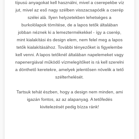
típusú anyagokat kell használni, mivel a cserepekbe víz
jut, mivel az eső nagy szélben visszacsapódik a cserép
szélei alá. Ilyen helyzetekben lehetséges a
burkolólapok tömítése, de a lapos tetők általában
jobban néznek ki a lemeztermékekkel - így a cserép,
mint kialakítási és design elem, nem felel meg a lapos
tetők kialakításához. További tényezőket is figyelembe
kell venni. A lapos tetőknél általában napelemeket vagy
napenergiával működő vízmelegítőket is rá kell szerelni
a dönthető keretekre, amelyek jelentősen növelik a tető
szélterhelését.
Tartsuk tehát észben, hogy a design nem minden, ami
igazán fontos, az az alapanyag. A tetőfedés
kivitelezését pedig bízza ránk!