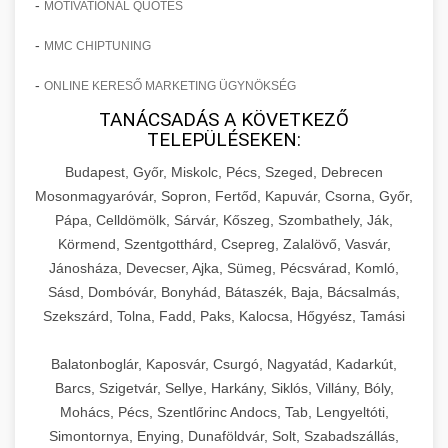
-
MOTIVATIONAL QUOTES
-
MMC CHIPTUNING
-
ONLINE KERESŐ MARKETING ÜGYNÖKSÉG
TANÁCSADÁS A KÖVETKEZŐ
TELEPÜLÉSEKEN:
Budapest, Győr, Miskolc, Pécs, Szeged, Debrecen
Mosonmagyaróvár, Sopron, Fertőd, Kapuvár, Csorna, Győr,
Pápa, Celldömölk, Sárvár, Kőszeg, Szombathely, Ják,
Körmend, Szentgotthárd, Csepreg, Zalalövő, Vasvár,
Jánosháza, Devecser, Ajka, Sümeg, Pécsvárad, Komló,
Sásd, Dombóvár, Bonyhád, Bátaszék, Baja, Bácsalmás,
Szekszárd, Tolna, Fadd, Paks, Kalocsa, Hőgyész, Tamási
Balatonboglár, Kaposvár, Csurgó, Nagyatád, Kadarkút,
Barcs, Szigetvár, Sellye, Harkány, Siklós, Villány, Bóly,
Mohács, Pécs, Szentlőrinc Andocs, Tab, Lengyeltóti,
Simontornya, Enying, Dunaföldvár, Solt, Szabadszállás,