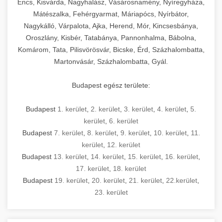
Encs, Kisvárda, Nagyhalász, Vásárosnamény, Nyíregyháza,
Mátészalka, Fehérgyarmat, Máriapócs, Nyírbátor,
Nagykálló, Várpalota, Ajka, Herend, Mór, Kincsesbánya,
Oroszlány, Kisbér, Tatabánya, Pannonhalma, Bábolna,
Komárom, Tata, Pilisvörösvár, Bicske, Érd, Százhalombatta,
Martonvásár, Százhalombatta, Gyál.
Budapest egész területe:
Budapest
1. kerület
,
2. kerület
,
3. kerület
,
4. kerület
,
5.
kerület
,
6. kerület
Budapest
7. kerület
,
8. kerület
,
9. kerület
,
10. kerület
,
11.
kerület
,
12. kerület
Budapest
13. kerület
,
14. kerület
,
15. kerület
,
16. kerület
,
17. kerület
,
18. kerület
Budapest
19. kerület
,
20. kerület
,
21. kerület
,
22.kerület
,
23. kerület