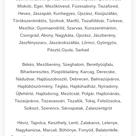
Miskolc, Eger, Mezőkövesd, Füzesabony, Tiszafüred,
Heves, Jászapáti, Kunhegyes, Újszász, Kisújszállás,
Törökszentmiklós, Szolnok, Martfű, Tiszaföldvár, Túrkeve,
Mezőtúr, Gyomaendrőd, Szarvas, Kunszentmárton,
Csongrád, Abony, Nagykáta, Újszász, Jászberény,
Jászfényszaru, Jászárokszállás, Lőrinci, Gyöngyös,
Pásztó,Gyula, Sarkad
Békés, Mezőberény, Szeghalom, Berettyóújfalu,
Biharkeresztes, Püspökladány, Karcag, Derecske,
Nádudvar, Hajdúszoboszló, Debrecen, Balmazújváros,
Hajdúböszörmény, Téglás, Hajdúhadház, Nyíradony,
Újfehértó, Hajdúdorog, Mezőcsát, Polgár, Hajdúnánás,
Tiszaújváros, Tiszavasvári, Tiszalök, Tokaj, Felsőzsolca,
Szikszó, Szerencs, Sárospatak, Zalaszentgrót
Hévíz, Tapolca, Keszthely, Lenti, Zalakaros, Letenye,
Nagykanizsa, Marcali, Böhönye, Fonyód, Balatonlelle,