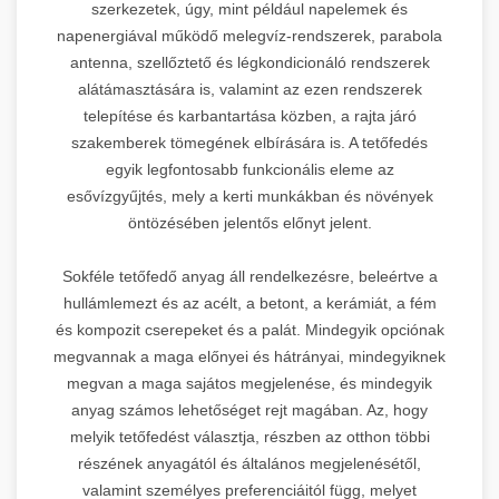
szerkezetek, úgy, mint például napelemek és
napenergiával működő melegvíz-rendszerek, parabola
antenna, szellőztető és légkondicionáló rendszerek
alátámasztására is, valamint az ezen rendszerek
telepítése és karbantartása közben, a rajta járó
szakemberek tömegének elbírására is. A tetőfedés
egyik legfontosabb funkcionális eleme az
esővízgyűjtés, mely a kerti munkákban és növények
öntözésében jelentős előnyt jelent.
Sokféle tetőfedő anyag áll rendelkezésre, beleértve a
hullámlemezt és az acélt, a betont, a kerámiát, a fém
és kompozit cserepeket és a palát. Mindegyik opciónak
megvannak a maga előnyei és hátrányai, mindegyiknek
megvan a maga sajátos megjelenése, és mindegyik
anyag számos lehetőséget rejt magában. Az, hogy
melyik tetőfedést választja, részben az otthon többi
részének anyagától és általános megjelenésétől,
valamint személyes preferenciáitól függ, melyet