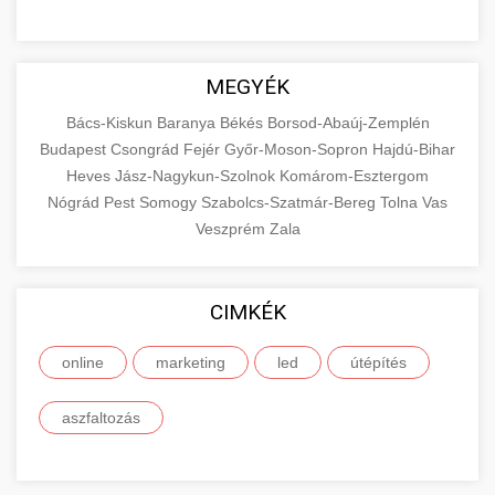
MEGYÉK
Bács-Kiskun
Baranya
Békés
Borsod-Abaúj-Zemplén
Budapest
Csongrád
Fejér
Győr-Moson-Sopron
Hajdú-Bihar
Heves
Jász-Nagykun-Szolnok
Komárom-Esztergom
Nógrád
Pest
Somogy
Szabolcs-Szatmár-Bereg
Tolna
Vas
Veszprém
Zala
CIMKÉK
online
marketing
led
útépítés
aszfaltozás