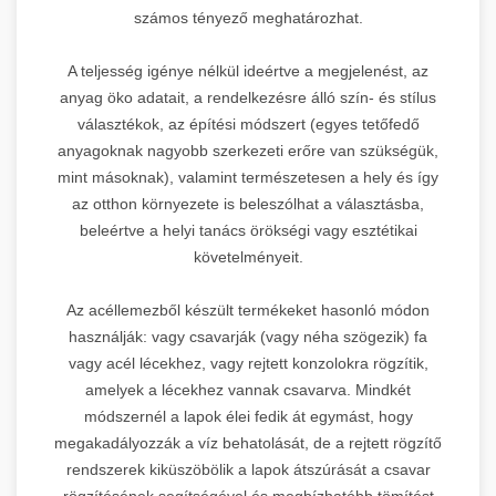
számos tényező meghatározhat.
A teljesség igénye nélkül ideértve a megjelenést, az
anyag öko adatait, a rendelkezésre álló szín- és stílus
választékok, az építési módszert (egyes tetőfedő
anyagoknak nagyobb szerkezeti erőre van szükségük,
mint másoknak), valamint természetesen a hely és így
az otthon környezete is beleszólhat a választásba,
beleértve a helyi tanács örökségi vagy esztétikai
követelményeit.
Az acéllemezből készült termékeket hasonló módon
használják: vagy csavarják (vagy néha szögezik) fa
vagy acél lécekhez, vagy rejtett konzolokra rögzítik,
amelyek a lécekhez vannak csavarva. Mindkét
módszernél a lapok élei fedik át egymást, hogy
megakadályozzák a víz behatolását, de a rejtett rögzítő
rendszerek kiküszöbölik a lapok átszúrását a csavar
rögzítésének segítségével és megbízhatóbb tömítést