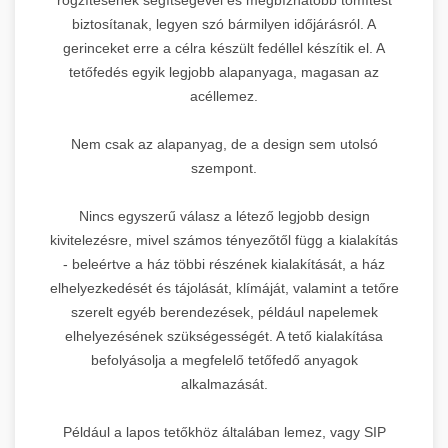
biztosítanak, legyen szó bármilyen időjárásról. A
gerinceket erre a célra készült fedéllel készítik el. A
tetőfedés egyik legjobb alapanyaga, magasan az
acéllemez.
Nem csak az alapanyag, de a design sem utolsó
szempont.
Nincs egyszerű válasz a létező legjobb design
kivitelezésre, mivel számos tényezőtől függ a kialakítás
- beleértve a ház többi részének kialakítását, a ház
elhelyezkedését és tájolását, klímáját, valamint a tetőre
szerelt egyéb berendezések, például napelemek
elhelyezésének szükségességét. A tető kialakítása
befolyásolja a megfelelő tetőfedő anyagok
alkalmazását.
Például a lapos tetőkhöz általában lemez, vagy SIP