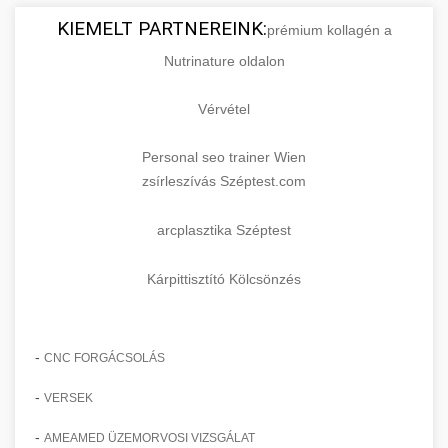
KIEMELT PARTNEREINK:
prémium kollagén a
Nutrinature oldalon
Vérvétel
Personal seo trainer Wien
zsírleszívás Széptest.com
arcplasztika Széptest
Kárpittisztító Kölcsönzés
-
CNC FORGÁCSOLÁS
-
VERSEK
-
AMEAMED ÜZEMORVOSI VIZSGÁLAT