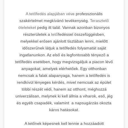
A tetőfedés alapjában véve
professzionális
szakértelmet megkívánó tevékenység.
Terasztető
öteleteket
pedig itt talál. Vannak azonban bizonyos
részterületek a
tető
fedéssel összefüggésben,
melyekkel erősen ajánlott tisztában lenni, mielőtt
időszerűnek látjuk a tetőfedés folyamatát saját
ingatlanunkon. Az első és legfontosabb tényező a
tetőfedés esetében, hogy megvizsgáljuk a piacon lévő
anyagokat, amelyek elérhetőek. Egy otthonban
nemcsak a falak alapanyaga, hanem a tetőfedés is
rendkívül lényeges kérdés, mivel nemcsak az épület
többi részét védi, hanem az otthont, méghozzá
univerzálisan, melynek ki kell állnia a viharok, eső, jég
és egyéb csapadék, valamint a napsugárzás okozta
káros hatásokat.
A tetőnek képesnek kell lennie a hozzáadott