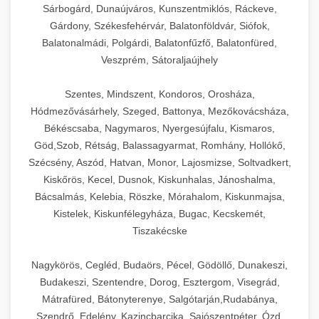
Sárbogárd, Dunaújváros, Kunszentmiklós, Ráckeve,
Gárdony, Székesfehérvár, Balatonföldvár, Siófok,
Balatonalmádi, Polgárdi, Balatonfűzfő, Balatonfüred,
Veszprém, Sátoraljaújhely
Szentes, Mindszent, Kondoros, Orosháza,
Hódmezővásárhely, Szeged, Battonya, Mezőkovácsháza,
Békéscsaba, Nagymaros, Nyergesújfalu, Kismaros,
Göd,Szob, Rétság, Balassagyarmat, Romhány, Hollókő,
Szécsény, Aszód, Hatvan, Monor, Lajosmizse, Soltvadkert,
Kiskőrös, Kecel, Dusnok, Kiskunhalas, Jánoshalma,
Bácsalmás, Kelebia, Röszke, Mórahalom, Kiskunmajsa,
Kistelek, Kiskunfélegyháza, Bugac, Kecskemét,
Tiszakécske
Nagykörös, Cegléd, Budaörs, Pécel, Gödöllő, Dunakeszi,
Budakeszi, Szentendre, Dorog, Esztergom, Visegrád,
Mátrafüred, Bátonyterenye, Salgótarján,Rudabánya,
Szendrő, Edelény, Kazincbarcika, Sajószentpéter, Ózd,