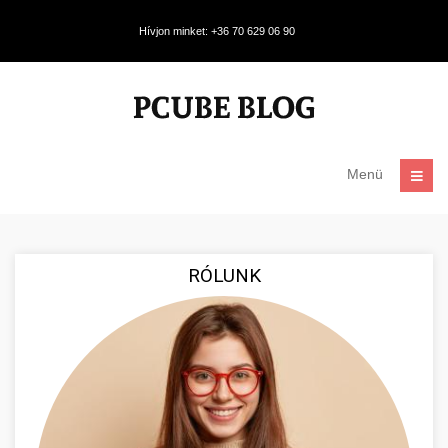
Hívjon minket: +36 70 629 06 90
Menü
RÓLUNK